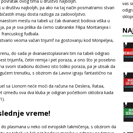
povratak ovog tima u društvo najboljih.
vas s
k u društvu najboljih, pa ako na taj način posmatramo stvari
odigr
ičastih imaju dosta razloga za zadovoljstvo.
sklo
anaestom mestu na tabeli uz čak dvanaest bodova viška u
a, pa je sva prilika da ćemo izabranike Filipa Montanijea i
NA
u francuskog fudbala.
 ostvario veoma važan trijumf na gostovanju kod Monpeljea,
enu, do sada je dvanaestoplasirani tim na tabeli odigrao
t trijumfa, četiri remija i pet poraza, a ono što je posebno
 na svom stadionu doživeo isto toliko poraza, pa je utisak da
ćem trenutku, s obzirom da Lavovi igraju fantastično na
duel sa Lionom neće moći da računa na Deslera, Rataa,
ret između ova dva kluba je odigran početkom oktobra kada
1).
oslednje vreme!
 do plasmana u neko od evropskih takmičenja, s obzirom da