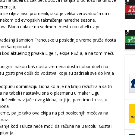
tu na tabeli uz čak pet bodova manjka u odnosu na timove
erencija.
se ciljevi nisu promenili, iako je velika verovatnoća da ni
 nekom od evropskih takmičenja naredne sezone.
rana Blana nalaze na sedmom mestu na tabeli uz pet
 nekadašnji šampion Francuske u poslednje vreme pruža dosta
elom šampionata.
ju kod aktuelnog prvaka Lige 1, ekipe PSŽ-a, a na tom meču
digrali nakon baš dosta vremena dosta dobar duel i na
su gosti prvi došli do vođstva, koje su zadržali sve do kraja
unu dominaciju Liona koja je na kraju rezultirala sa tri
a na tabeli i nastavku sna o plasmanu u makar Ligu
 oduševilo navijače ovog kluba, koji je, pamtimo to svi, u
iona.
reme, pa je tako ova ekipa na pet poslednjih mečeva na
oraz.
anje kod Tuluza neće moći da računa na Barcolu, Gusta i
pitanja.