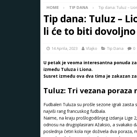
HOME
TIP DANA
Tip dana: Tuluz – Lion
Tip dana: Tuluz – Li
li će to biti dovoljn
14 Aprila, 2023
Vlajko
Tip Dana
0
U petak je veoma interesantna ponuda za k
između Tuluza i Liona.
Susret između ova dva tima je zakazan za
Tuluz: Tri vezana poraza
Fudbaleri Tuluza su prošle sezone igrali zaista
najviši rang francuskog fudbala.
Naime, na kraju prošlogodišnjeg izdanja Lige 2,
odnosu na drugoplasirani Ažaksio, a svakako da 
poslednja četiri kola nije doživela dva poraza, 