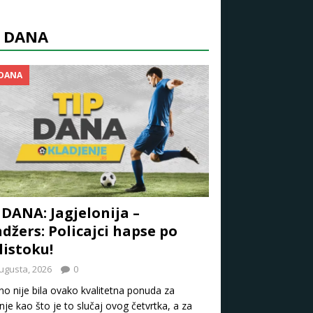
P DANA
 DANA
 DANA: Jagjelonija –
džers: Policajci hapse po
listoku!
ugusta, 2026
0
o nije bila ovako kvalitetna ponuda za
nje kao što je to slučaj ovog četvrtka, a za