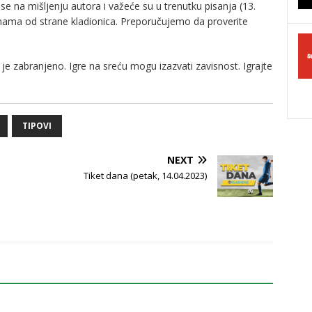
e na mišljenju autora i važeće su u trenutku pisanja (13.
enama od strane kladionica. Preporučujemo da proverite
je zabranjeno. Igre na sreću mogu izazvati zavisnost. Igrajte
TIPOVI
NEXT
Tiket dana (petak, 14.04.2023)