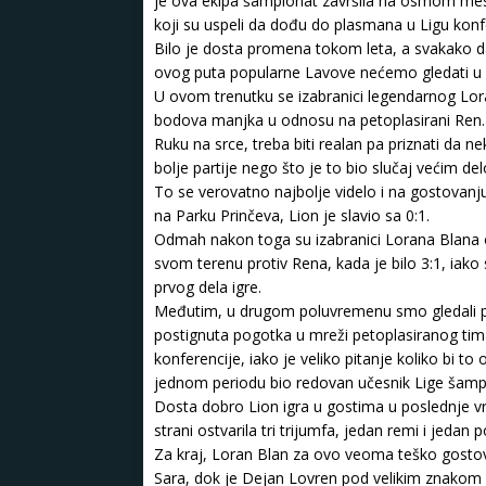
je ova ekipa šampionat završila na osmom mes
koji su uspeli da dođu do plasmana u Ligu konf
Bilo je dosta promena tokom leta, a svakako da 
ovog puta popularne Lavove nećemo gledati u
U ovom trenutku se izabranici legendarnog Lo
bodova manjka u odnosu na petoplasirani Ren.
Ruku na srce, treba biti realan pa priznati da
bolje partije nego što je to bio slučaj većim d
To se verovatno najbolje videlo i na gostovan
na Parku Prinčeva, Lion je slavio sa 0:1.
Odmah nakon toga su izabranici Lorana Blana o
svom terenu protiv Rena, kada je bilo 3:1, iako 
prvog dela igre.
Međutim, u drugom poluvremenu smo gledali potp
postignuta pogotka u mreži petoplasiranog tim
konferencije, iako je veliko pitanje koliko bi to
jednom periodu bio redovan učesnik Lige šamp
Dosta dobro Lion igra u gostima u poslednje v
strani ostvarila tri trijumfa, jedan remi i jedan p
Za kraj, Loran Blan za ovo veoma teško gostov
Sara, dok je Dejan Lovren pod velikim znakom 