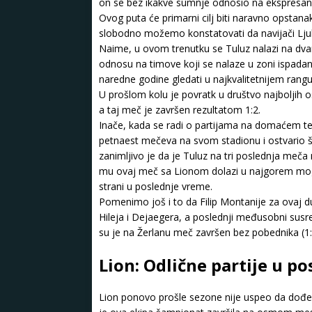
on se bez ikakve sumnje odnosio na ekspresan 
Ovog puta će primarni cilj biti naravno opstana
slobodno možemo konstatovati da navijači Ljub
Naime, u ovom trenutku se Tuluz nalazi na dv
odnosu na timove koji se nalaze u zoni ispadanj
naredne godine gledati u najkvalitetnijem rang
U prošlom kolu je povratk u društvo najboljih
a taj meč je završen rezultatom 1:2.
Inače, kada se radi o partijama na domaćem ter
petnaest mečeva na svom stadionu i ostvario šes
zanimljivo je da je Tuluz na tri poslednja meča
mu ovaj meč sa Lionom dolazi u najgorem mogu
strani u poslednje vreme.
Pomenimo još i to da Filip Montanije za ovaj 
Hileja i Dejaegera, a poslednji međusobni sus
su je na Žerlanu meč završen bez pobednika (1:
Lion: Odlične partije u p
Lion ponovo prošle sezone nije uspeo da dođe