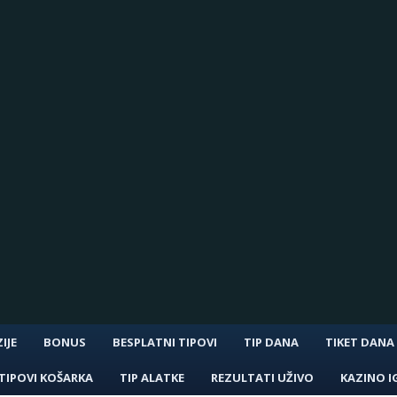
IJE
BONUS
BESPLATNI TIPOVI
TIP DANA
TIKET DANA
TIPOVI KOŠARKA
TIP ALATKE
REZULTATI UŽIVO
KAZINO I