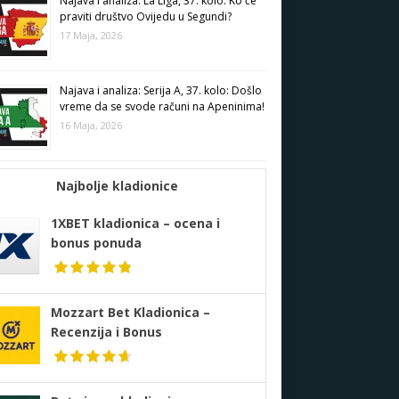
Najava i analiza: La Liga, 37. kolo: Ko će
praviti društvo Ovijedu u Segundi?
17 Maja, 2026
Najava i analiza: Serija A, 37. kolo: Došlo
vreme da se svode računi na Apeninima!
16 Maja, 2026
Najbolje kladionice
1XBET kladionica – ocena i
bonus ponuda
Mozzart Bet Kladionica –
Recenzija i Bonus