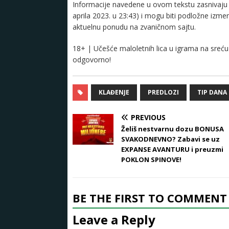
Informacije navedene u ovom tekstu zasnivaju s
aprila 2023. u 23:43) i mogu biti podložne izm
aktuelnu ponudu na zvaničnom sajtu.
18+ | Učešće maloletnih lica u igrama na sreću 
odgovorno!
KLAĐENJE
PREDLOZI
TIP DANA
PREVIOUS
Želiš nestvarnu dozu BONUSA
SVAKODNEVNO? Zabavi se uz
EXPANSE AVANTURU i preuzmi
POKLON SPINOVE!
BE THE FIRST TO COMMENT
Leave a Reply