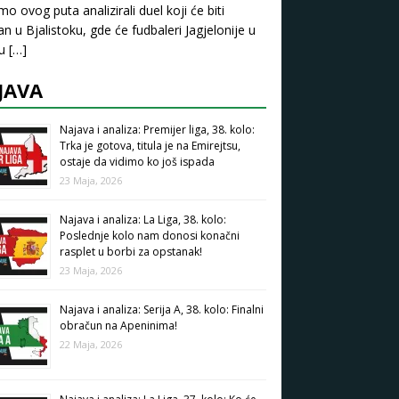
mo ovog puta analizirali duel koji će biti
an u Bjalistoku, gde će fudbaleri Jagjelonije u
pu
[…]
JAVA
Najava i analiza: Premijer liga, 38. kolo:
Trka je gotova, titula je na Emirejtsu,
ostaje da vidimo ko još ispada
23 Maja, 2026
Najava i analiza: La Liga, 38. kolo:
Poslednje kolo nam donosi konačni
rasplet u borbi za opstanak!
23 Maja, 2026
Najava i analiza: Serija A, 38. kolo: Finalni
obračun na Apeninima!
22 Maja, 2026