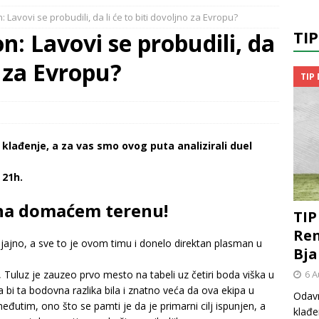
: Lavovi se probudili, da li će to biti dovoljno za Evropu?
TI
on: Lavovi se probudili, da
o za Evropu?
TIP
lađenje, a za vas smo ovog puta analizirali duel
 21h.
 na domaćem terenu!
TIP
Ren
 sjajno, a sve to je ovom timu i donelo direktan plasman u
Bja
6 A
 Tuluz je zauzeo prvo mesto na tabeli uz četiri boda viška u
bi ta bodovna razlika bila i znatno veća da ova ekipa u
Odavn
međutim, ono što se pamti je da je primarni cilj ispunjen, a
klađe