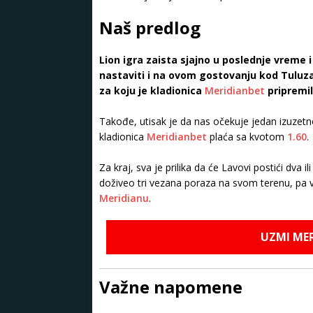
Naš predlog
Lion igra zaista sjajno u poslednje vreme 
nastaviti i na ovom gostovanju kod Tuluz
za koju je kladionica
Meridianbet
pripremi
Takođe, utisak je da nas očekuje jedan izuzetno
kladionica
Meridianbet
plaća sa kvotom
1.60
.
Za kraj, sva je prilika da će Lavovi postići dva
doživeo tri vezana poraza na svom terenu, p
Meridianu
.
UZMI ME
Važne napomene