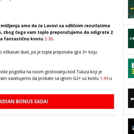
i mišljenja smo da će Lavovi sa odličnim rezutlatima
a, zbog čega vam toplo preporučujemo da odigrate 2
la fantastičnu kvotu
2.30
.
 efikasan duel, pa je topla preporuka igra 3+ koju
 ili više pogotka na ovom gostovanju kod Tuluza koji je
a vam savetujemo da probate sa igrom G2+ uz kvotu
1.94
u
RIDIAN BONUS SADA!