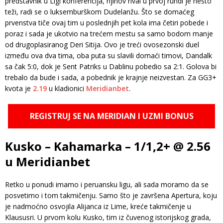
predstavnik u Ligi konferencija, njihov rival u prvoj rundi je nešto
teži, radi se o luksemburškom Dudelanžu. Što se domaćeg
prvenstva tiče ovaj tim u poslednjih pet kola ima četiri pobede i
poraz i sada je ukotvio na trećem mestu sa samo bodom manje
od drugoplasiranog Deri Sitija. Ovo je treći ovosezonski duel
između ova dva tima, oba puta su slavili domaći timovi, Dandalk
sa čak 5:0, dok je Sent Patriks u Dablinu pobedio sa 2:1. Golova bi
trebalo da bude i sada, a pobednik je krajnje neizvestan. Za GG3+
kvota je
2.19
u kladionici
Meridianbet
.
REGISTRUJ SE NA MERIDIAN I UZMI BONUS
Kusko – Kahamarka – 1/1,2+ @ 2.56
u Meridianbet
Retko u ponudi imamo i peruansku ligu, ali sada moramo da se
posvetimo i tom takmičenju. Samo što je završena Apertura, koju
je nadmoćno osvojila Alijanca iz Lime, kreće takmičenje u
Klaususri. U prvom kolu Kusko, tim iz čuvenog istorijskog grada,