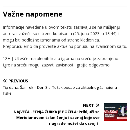
Važne napomene
Informacije navedene u ovom tekstu zasnivaju se na mišljenju
autora i važeće su u trenutku pisanja (25. juna 2023. u 13:44) i
mogu biti podložne izmenama od strane kladionica.
Preporučujemo da proverite aktuelnu ponudu na zvaničnom sajtu.
18+ | Učešće maloletnih lica u igrama na sreću je zabranjeno.
Igre na sreću mogu izazvati zavisnost. Igrajte odgovorno!
PREVIOUS
Tip dana: Šamrok – Deri Siti: Težak posao za aktuelnog šampiona
Irske!
NEXT
NAJVEĆA LETNJA ŽURKA JE POČELA: Priključi se
Meridianovom takmičenju i saznaj koje sve
nagrade možeš da osvojiš!