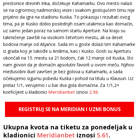
prestonice drevnih Inka, dočekuje Kahamarku. Ovo mesto nalazi
se na ogromnoj nadmorskoj visini i svakom gostujućem timu nije
prijatno da igra na stadionu Kuska. To pokazuju i rezultati ovog
tima, pa je Kusko dobio poslednjih osam utakmica kao domaćin,
uz samo jedan poraz na samom startu Aperture. Na kraju su
takmičenje završili na visokom četvrtom mestu, ali sa deset
bodova manje od Alijance. Sada im u goste dolazi tim Kahamarke
iz grada koji je takođe u Andima, kao i Kusko. Gosti su Aperturu
okončali na 15. mestu sa 21 bodom, čak 12 manje od Kuska, što
nam govori da je domaćin apsolutni favorit u ovom meču. Njihov
međusobni duel završen je bez golova u Kahamarki, a sada
očekujemo sigurnu pobedu Kuska i pohod na titulu u Klausuri. Uz
prelaz 1/1, verujemo i u bar dva gola domaćina. Za 1/1,2+
koeficijent u kladionici
Meridianbet
iznosi
2.56
.
REGISTRUJ SE NA MERIDIAN I UZMI BONUS
Ukupna kvota na tiketu za ponedeljak u
kladionici
Meridianbet
iznosi
5.61
.