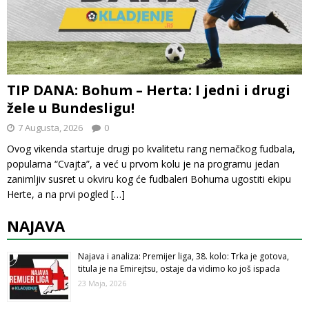
TIP DANA: Bohum – Herta: I jedni i drugi
žele u Bundesligu!
7 Augusta, 2026
0
Ovog vikenda startuje drugi po kvalitetu rang nemačkog fudbala,
popularna “Cvajta”, a već u prvom kolu je na programu jedan
zanimljiv susret u okviru kog će fudbaleri Bohuma ugostiti ekipu
Herte, a na prvi pogled
[…]
NAJAVA
Najava i analiza: Premijer liga, 38. kolo: Trka je gotova,
titula je na Emirejtsu, ostaje da vidimo ko još ispada
23 Maja, 2026