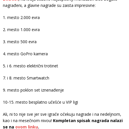
nagrađeni, a glavne nagrade su zaista impresivne:
1. mesto 2.000 evra
2. mesto 1.000 evra
3. mesto 500 evra
4. mesto GoPro kamera
5. i 6. mesto električni trotinet
7. i 8. mesto Smartwatch
9. mesto poklon set iznenađenje
10-15. mesto besplatno učešće u VIP ligi
Ali, ni to nije sve jer sve igrače očekuju nagrade i na nedeljnom,
kao i na mesečnom nivou!
Kompletan spisak nagrada nalazi
se na
ovom linku
.