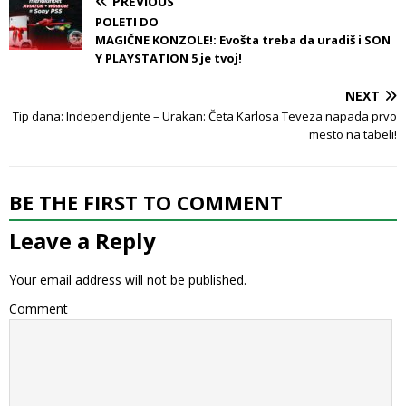
PREVIOUS
POLETI DO
MAGIČNE
KONZOLE!:
Evo
šta
treba
da
uradiš
i
SON
Y PLAYSTATION 5 je
tvoj
!
NEXT
Tip dana: Independijente – Urakan: Četa Karlosa Teveza napada prvo
mesto na tabeli!
BE THE FIRST TO COMMENT
Leave a Reply
Your email address will not be published.
Comment