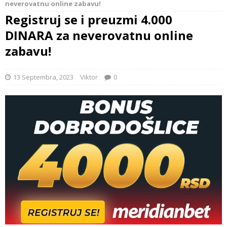
neverovatnu online zabavu!
Registruj se i preuzmi 4.000
DINARA za neverovatnu online
zabavu!
13 Septembra, 2023
Viktor
0