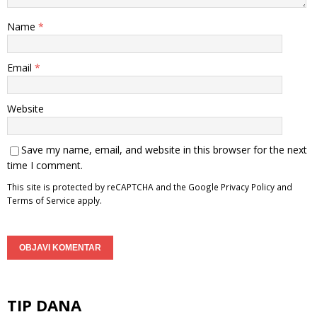
Name
*
Email
*
Website
Save my name, email, and website in this browser for the next
time I comment.
This site is protected by reCAPTCHA and the Google
Privacy Policy
and
Terms of Service
apply.
TIP DANA