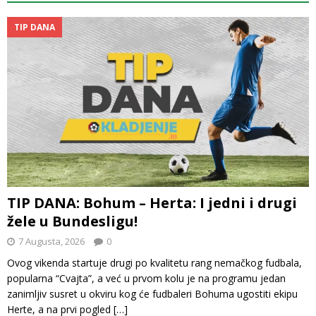
TIP DANA
TIP DANA: Bohum – Herta: I jedni i drugi
žele u Bundesligu!
7 Augusta, 2026
0
Ovog vikenda startuje drugi po kvalitetu rang nemačkog fudbala,
popularna “Cvajta”, a već u prvom kolu je na programu jedan
zanimljiv susret u okviru kog će fudbaleri Bohuma ugostiti ekipu
Herte, a na prvi pogled
[…]