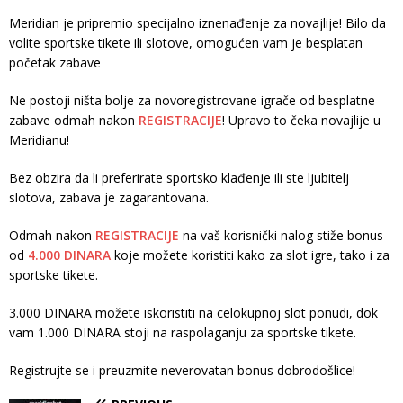
Meridian je pripremio specijalno iznenađenje za novajlije! Bilo da
volite sportske tikete ili slotove, omogućen vam je besplatan
početak zabave
Ne postoji ništa bolje za novoregistrovane igrače od besplatne
zabave odmah nakon
REGISTRACIJE
! Upravo to čeka novajlije u
Meridianu!
Bez obzira da li preferirate sportsko klađenje ili ste ljubitelj
slotova, zabava je zagarantovana.
Odmah nakon
REGISTRACIJE
na vaš korisnički nalog stiže bonus
od
4.000 DINARA
koje možete koristiti kako za slot igre, tako i za
sportske tikete.
3.000 DINARA možete iskoristiti na celokupnoj slot ponudi, dok
vam 1.000 DINARA stoji na raspolaganju za sportske tikete.
Registrujte se i preuzmite neverovatan bonus dobrodošlice!