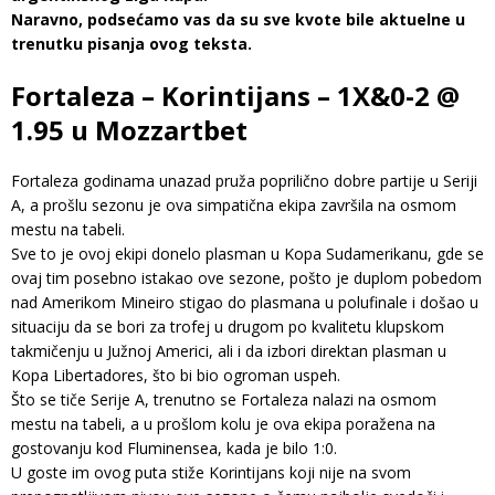
Naravno, podsećamo vas da su sve kvote bile aktuelne u
trenutku pisanja ovog teksta.
Fortaleza – Korintijans – 1X&0-2 @
1.95 u Mozzartbet
Fortaleza godinama unazad pruža poprilično dobre partije u Seriji
A, a prošlu sezonu je ova simpatična ekipa završila na osmom
mestu na tabeli.
Sve to je ovoj ekipi donelo plasman u Kopa Sudamerikanu, gde se
ovaj tim posebno istakao ove sezone, pošto je duplom pobedom
nad Amerikom Mineiro stigao do plasmana u polufinale i došao u
situaciju da se bori za trofej u drugom po kvalitetu klupskom
takmičenju u Južnoj Americi, ali i da izbori direktan plasman u
Kopa Libertadores, što bi bio ogroman uspeh.
Što se tiče Serije A, trenutno se Fortaleza nalazi na osmom
mestu na tabeli, a u prošlom kolu je ova ekipa poražena na
gostovanju kod Fluminensea, kada je bilo 1:0.
U goste im ovog puta stiže Korintijans koji nije na svom