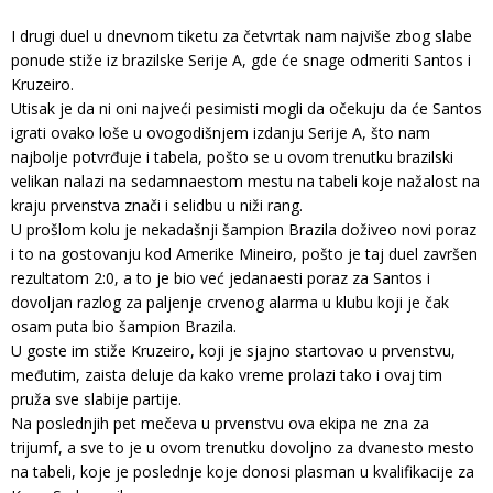
I drugi duel u dnevnom tiketu za četvrtak nam najviše zbog slabe
ponude stiže iz brazilske Serije A, gde će snage odmeriti Santos i
Kruzeiro.
Utisak je da ni oni najveći pesimisti mogli da očekuju da će Santos
igrati ovako loše u ovogodišnjem izdanju Serije A, što nam
najbolje potvrđuje i tabela, pošto se u ovom trenutku brazilski
velikan nalazi na sedamnaestom mestu na tabeli koje nažalost na
kraju prvenstva znači i selidbu u niži rang.
U prošlom kolu je nekadašnji šampion Brazila doživeo novi poraz
i to na gostovanju kod Amerike Mineiro, pošto je taj duel završen
rezultatom 2:0, a to je bio već jedanaesti poraz za Santos i
dovoljan razlog za paljenje crvenog alarma u klubu koji je čak
osam puta bio šampion Brazila.
U goste im stiže Kruzeiro, koji je sjajno startovao u prvenstvu,
međutim, zaista deluje da kako vreme prolazi tako i ovaj tim
pruža sve slabije partije.
Na poslednjih pet mečeva u prvenstvu ova ekipa ne zna za
trijumf, a sve to je u ovom trenutku dovoljno za dvanesto mesto
na tabeli, koje je poslednje koje donosi plasman u kvalifikacije za