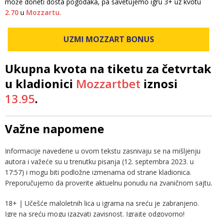
može doneti dosta pogodaka, pa savetujemo igru 3+ uz kvotu
2.70
u
Mozzartu
.
UZMI MOZZART BONUS
Ukupna kvota na tiketu za četvrtak
u kladionici
Mozzartbet
iznosi
13.95
.
Važne napomene
Informacije navedene u ovom tekstu zasnivaju se na mišljenju
autora i važeće su u trenutku pisanja (12. septembra 2023. u
17:57) i mogu biti podložne izmenama od strane kladionica.
Preporučujemo da proverite aktuelnu ponudu na zvaničnom sajtu.
18+ | Učešće maloletnih lica u igrama na sreću je zabranjeno.
Igre na sreću mogu izazvati zavisnost. Igrajte odgovorno!