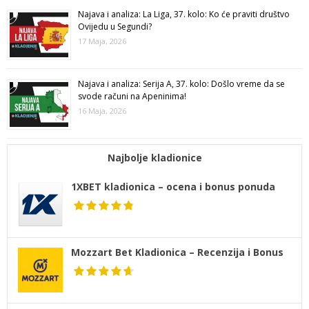
Najava i analiza: La Liga, 37. kolo: Ko će praviti društvo
Ovijedu u Segundi?
17 Maja, 2026
Najava i analiza: Serija A, 37. kolo: Došlo vreme da se
svode računi na Apeninima!
16 Maja, 2026
Najbolje kladionice
1XBET kladionica – ocena i bonus ponuda
Mozzart Bet Kladionica – Recenzija i Bonus