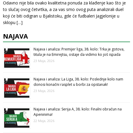
Odavno nije bila ovako kvalitetna ponuda za klađenje kao što je
to slučaj ovog četvrtka, a za vas smo ovog puta analizirali duel
koji će biti odigran u Bjalistoku, gde će fudbaleri Jagjelonije u
sklopu
[…]
NAJAVA
Najava i analiza: Premijer liga, 38. kolo: Trka je gotova,
titula je na Emirejtsu, ostaje da vidimo ko još ispada
23 Maja, 2026
Najava i analiza: La Liga, 38. kolo: Poslednje kolo nam
donosi konačni rasplet u borbi za opstanak!
23 Maja, 2026
Najava i analiza: Serija A, 38. kolo: Finalni obračun na
Apeninima!
22 Maja, 2026