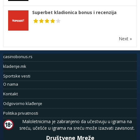
Superbet kladionica bonus i recenzija
Next »
casinobonus.rs
kladenje.mk
Sportske vesti
O nama
Kontakt
Odgovorno klađenje
Politika privatnosti
Maloletnicima je zabranjeno da učestvuju u igrama na
sreću, učešće u igrama na sreću može izazvati zavisnost.
Društvene Mreže