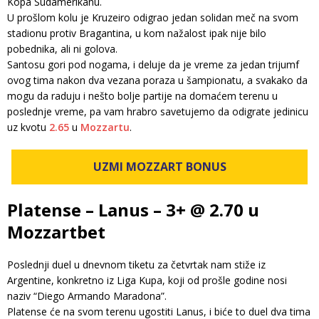
Kopa Sudamerikanu.
U prošlom kolu je Kruzeiro odigrao jedan solidan meč na svom
stadionu protiv Bragantina, u kom nažalost ipak nije bilo
pobednika, ali ni golova.
Santosu gori pod nogama, i deluje da je vreme za jedan trijumf
ovog tima nakon dva vezana poraza u šampionatu, a svakako da
mogu da raduju i nešto bolje partije na domaćem terenu u
poslednje vreme, pa vam hrabro savetujemo da odigrate jedinicu
uz kvotu
2.65
u
Mozzartu
.
UZMI MOZZART BONUS
Platense – Lanus – 3+ @ 2.70 u
Mozzartbet
Poslednji duel u dnevnom tiketu za četvrtak nam stiže iz
Argentine, konkretno iz Liga Kupa, koji od prošle godine nosi
naziv “Diego Armando Maradona”.
Platense će na svom terenu ugostiti Lanus, i biće to duel dva tima