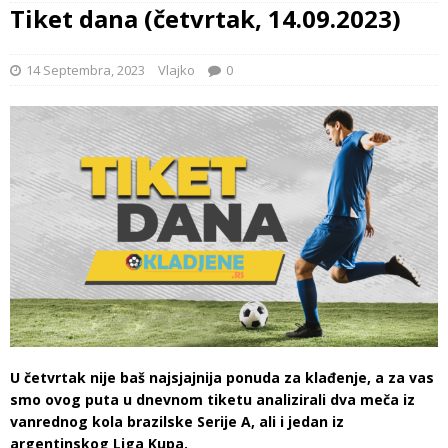
Tiket dana (četvrtak, 14.09.2023)
14 Septembra, 2023
Vlajko
0
U četvrtak nije baš najsjajnija ponuda za klađenje, a za vas
smo ovog puta u dnevnom tiketu analizirali dva meča iz
vanrednog kola brazilske Serije A, ali i jedan iz
argentinskog Liga Kupa.