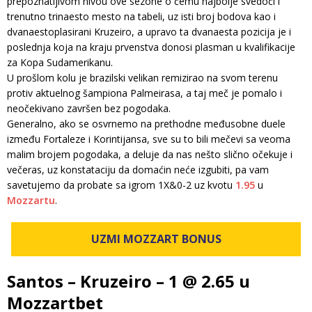
prepoznatljivom nivou ove sezone o čemu najbolje svedoči i
trenutno trinaesto mesto na tabeli, uz isti broj bodova kao i
dvanaestoplasirani Kruzeiro, a upravo ta dvanaesta pozicija je i
poslednja koja na kraju prvenstva donosi plasman u kvalifikacije
za Kopa Sudamerikanu.
U prošlom kolu je brazilski velikan remizirao na svom terenu
protiv aktuelnog šampiona Palmeirasa, a taj meč je pomalo i
neočekivano završen bez pogodaka.
Generalno, ako se osvrnemo na prethodne međusobne duele
između Fortaleze i Korintijansa, sve su to bili mečevi sa veoma
malim brojem pogodaka, a deluje da nas nešto slično očekuje i
večeras, uz konstataciju da domaćin neće izgubiti, pa vam
savetujemo da probate sa igrom 1X&0-2 uz kvotu
1.95
u
Mozzartu
.
UZMI MOZZART BONUS
Santos – Kruzeiro – 1 @ 2.65 u
Mozzartbet