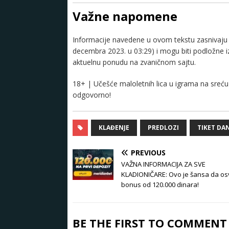
Važne napomene
Informacije navedene u ovom tekstu zasnivaju s
decembra 2023. u 03:29) i mogu biti podložne 
aktuelnu ponudu na zvaničnom sajtu.
18+ | Učešće maloletnih lica u igrama na sreću 
odgovorno!
KLAĐENJE
PREDLOZI
TIKET DA
PREVIOUS
VAŽNA INFORMACIJA ZA SVE
KLADIONIČARE: Ovo je šansa da osv
bonus od 120.000 dinara!
BE THE FIRST TO COMMENT