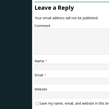
Leave a Reply
Your email address will not be published.
Comment
Name
*
Email
*
Website
Save my name, email, and website in this b