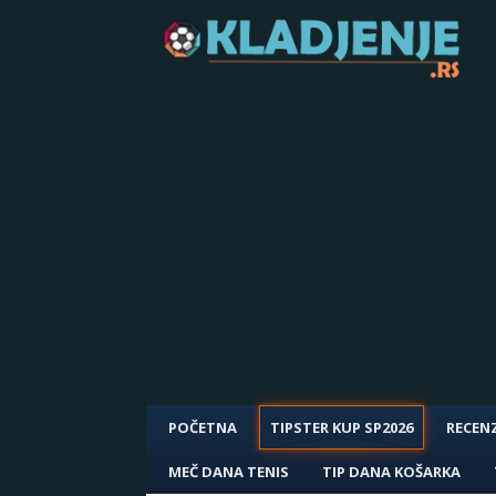
POČETNA
TIPSTER KUP SP2026
RECENZ
MEČ DANA TENIS
TIP DANA KOŠARKA