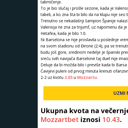
takmičenje.
To je bio slučaj i prošle sezone, kada je Vale
tabeli, a ko zna šta bi bilo da na klupu nije se
Trenutno se nekadašnji šampion Španije nalazi 
Valensija ne zna za trijumf, uz napomenu da j
Hetafea, kada je bilo 1:0.
Ni Barselona se nije proslavila u poslednje vrem
na svom stadionu od Đirone (2:4), pa se trenut
budu još gore, sredinom nedelje je španski pre
sreću svih navijača Barselone taj duel nije ima
Deluje da bi možda bilo i previše kada bi Barsa 
Ćavijevi puleni od prvog minuta krenuti ofanzi
2-2 uz kvotu
2.65
u
Mozzartu
.
UZMI
Ukupna kvota na večernje
Mozzartbet
iznosi
10.43
.