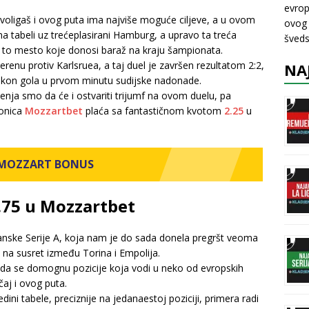
evrop
voligaš i ovog puta ima najviše moguće ciljeve, a u ovom
ovog 
a tabeli uz trećeplasirani Hamburg, a upravo ta treća
šveds
 je to mesto koje donosi baraž na kraju šampionata.
renu protiv Karlsruea, a taj duel je završen rezultatom 2:2,
NA
kon gola u prvom minutu sudijske nadonade.
ljenja smo da će i ostvariti trijumf na ovom duelu, pa
ionica
Mozzartbet
plaća sa fantastičnom kvotom
2.25
u
 MOZZART BONUS
1.75 u Mozzartbet
ijanske Serije A, koja nam je do sada donela pregršt veoma
 na susret između Torina i Empolija.
da se domognu pozicije koja vodi u neko od evropskih
učaj i ovog puta.
dini tabele, preciznije na jedanaestoj poziciji, primera radi