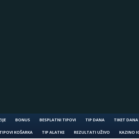
IJE
BONUS
BESPLATNI TIPOVI
TIP DANA
TIKET DANA
TIPOVI KOŠARKA
TIP ALATKE
REZULTATI UŽIVO
KAZINO I