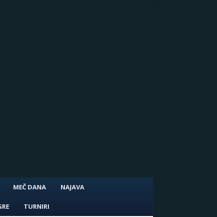
MEČ DANA
NAJAVA
GRE
TURNIRI