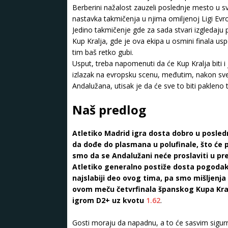
Berberini nažalost zauzeli poslednje mesto u sv
nastavka takmičenja u njima omiljenoj Ligi Evr
Jedino takmičenje gde za sada stvari izgledaju 
Kup Kralja, gde je ova ekipa u osmini finala us
tim baš retko gubi.
Usput, treba napomenuti da će Kup Kralja biti i
izlazak na evropsku scenu, međutim, nakon sv
Andalužana, utisak je da će sve to biti pakleno 
Naš predlog
Atletiko Madrid igra dosta dobro u posled
da dođe do plasmana u polufinale, što će 
smo da se Andalužani neće proslaviti u pre
Atletiko generalno postiže dosta pogodaka
najslabiji deo ovog tima, pa smo mišljenj
ovom meču četvrfinala španskog Kupa Kra
igrom D2+ uz kvotu
1.62
.
Gosti moraju da napadnu, a to će sasvim sigurn