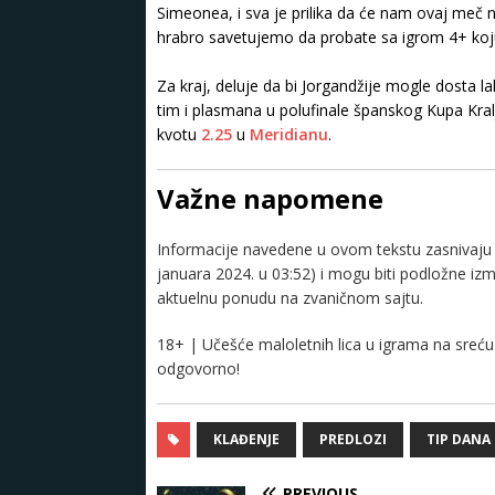
Simeonea, i sva je prilika da će nam ovaj meč
hrabro savetujemo da probate sa igrom 4+ koj
Za kraj, deluje da bi Jorgandžije mogle dosta 
tim i plasmana u polufinale španskog Kupa Kral
kvotu
2.25
u
Meridianu
.
Važne napomene
Informacije navedene u ovom tekstu zasnivaju s
januara 2024. u 03:52) i mogu biti podložne i
aktuelnu ponudu na zvaničnom sajtu.
18+ | Učešće maloletnih lica u igrama na sreću 
odgovorno!
KLAĐENJE
PREDLOZI
TIP DANA
PREVIOUS