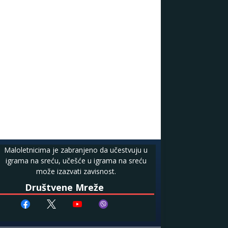
Maloletnicima je zabranjeno da učestvuju u
igrama na sreću, učešće u igrama na sreću
može izazvati zavisnost.
Društvene Mreže