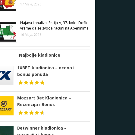
17 Maja, 2026
Najava i analiza: Serija A, 37. kolo: Došlo
vreme da se svode računi na Apeninima!
16 Maja, 2026
Najbolje kladionice
1XBET kladionica – ocena i
bonus ponuda
Mozzart Bet Kladionica –
Recenzija i Bonus
Betwinner kladionica –
recenzija i bonus