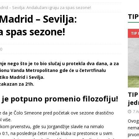
drid – Sevilja: Andalužani igraju za spas sezone!
TI
Madrid – Sevilja:
a spas sezone!
TIP
0
je nego što je to bio slučaj u protekla dva dana, a za
ionu Vanda Metropolitano gde će u četvrtfinalu
ko Madrid i Sevilja.
zakazan za 21h.
TIP
 je potpuno promenio filozofiju!
jed
7 A
uje da je Čolo Simeone pred početak ove sezone drastično
l više.
Ovog 
kom prvenstvu, gde su Jorgandžije slavile na nimalo
nemač
0:1, na poslednja četiri meča kluba iz prestonice u svim
prvom