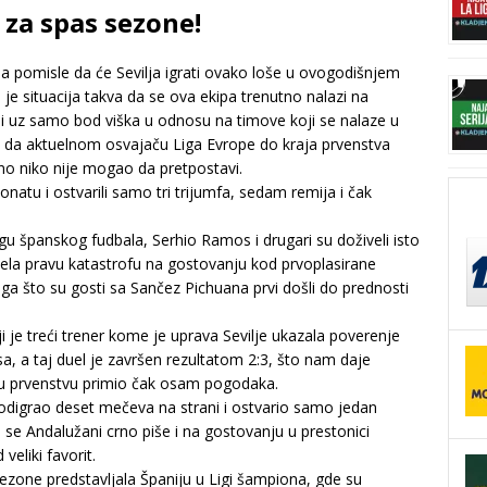
 za spas sezone!
 da pomisle da će Sevilja igrati ovako loše u ovogodišnjem
je situacija takva da se ova ekipa trenutno nalazi na
uz samo bod viška u odnosu na timove koji se nalaze u
je da aktuelnom osvajaču Liga Evrope do kraja prvenstva
tno niko nije mogao da pretpostavi.
atu i ostvarili samo tri trijumfa, sedam remija i čak
gu španskog fudbala, Serhio Ramos i drugari su doživeli isto
rpela pravu katastrofu na gostovanju kod prvoplasirane
toga što su gosti sa Sančez Pichuana prvi došli do prednosti
i je treći trener kome je uprava Sevilje ukazala poverenje
, a taj duel je završen rezultatom 2:3, što nam daje
 u prvenstvu primio čak osam pogodaka.
 odigrao deset mečeva na strani i ostvario samo jedan
 da se Andalužani crno piše i na gostovanju u prestonici
veliki favorit.
sezone predstavljala Španiju u Ligi šampiona, gde su