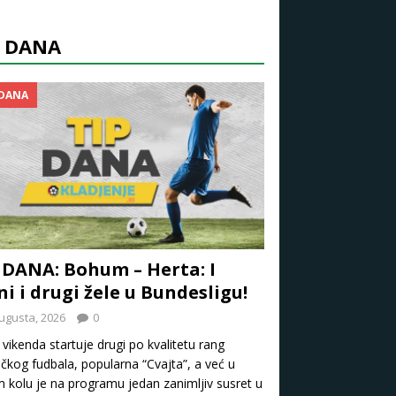
P DANA
 DANA
 DANA: Bohum – Herta: I
ni i drugi žele u Bundesligu!
ugusta, 2026
0
vikenda startuje drugi po kvalitetu rang
kog fudbala, popularna “Cvajta”, a već u
 kolu je na programu jedan zanimljiv susret u