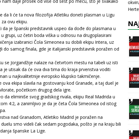
o nam daje prosek od više od šest po meču, što je svakako
okvir
Herte
 da li će ta nova filozofija Atletiku doneti plasman u Ligu
NA
 za ovu ekipu.
i da je španski predstavnik uspeo da dođe do plasmana u
u grupi, uz četiri boda viška u odnosu na drugoplasirani
mičenja izabranici Čola Simeonea su dobili ekipu Intera, uz
li do samog finala, gde je italijanski predstavnik poražen od
u se Jorgandžije nalaze na četvrtom mestu na tabeli uz isti
pa je utisak da će ova dva tima do kraja prvenstva voditi
lasman u najkvalitetnije evropsko klupsko takmičenje.
ova ekipa slavila na gostovanju kod Granade, a taj duel je
 Morate, početkom drugog dela igre.
o da eliminiše svog gradskog rivala, ekipu Real Madrida u
atom 4:2, a zanimljivo je da je četa Čola Simeonea od istog
pa.
nstva nad Granadom, Atletiko Madrid je poražen na
duelu smo videli čak sedam pogodaka, pošto je na kraju bili
zdanja španske La Lige.