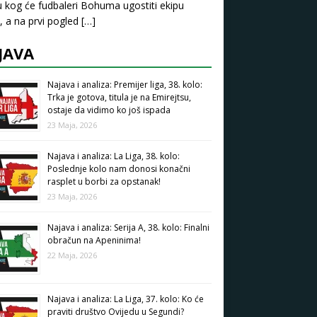
u kog će fudbaleri Bohuma ugostiti ekipu
, a na prvi pogled
[…]
JAVA
Najava i analiza: Premijer liga, 38. kolo:
Trka je gotova, titula je na Emirejtsu,
ostaje da vidimo ko još ispada
23 Maja, 2026
Najava i analiza: La Liga, 38. kolo:
Poslednje kolo nam donosi konačni
rasplet u borbi za opstanak!
23 Maja, 2026
Najava i analiza: Serija A, 38. kolo: Finalni
obračun na Apeninima!
22 Maja, 2026
Najava i analiza: La Liga, 37. kolo: Ko će
praviti društvo Ovijedu u Segundi?