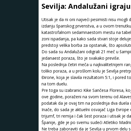
Sevilja: Andalužani igraju
Utisak je da ni oni najveći pesimisti nisu mogli
izdanju španskog prvenstva, a u ovom trenutku 
katastrofalnom sedamnaestom mestu na tabeli 
zoni ispadanja, pa kako sada stvari stoje delu
predstoji velika borba za opstanak, što apsolu
Do sada su Andalužani odigrali 21 meč u šampion
jedanaest poraza, što je svakako previše.
Na poslednja četiri meča u najkvalitetnijem ran
toliko poraza, a u prošlom kolu je Sevilja pret
Đirone, koja je slavila rezultatom 5:1, i pored 
na tom duelu.
Pre toga su izabranici Kike Sančesa Floresa, koj
ove godine, poraženi na svom terenu od Alavesa
podatak da je ovaj tim na poslednja dva duela
Inače, do sada je aktuelni osvajač Liga Evrope
trijumf, tri remija i čak šest poraza i utisak je
Španije, gde je po svemu sudeći Atletiko Madrid 
Ne treba zaboraviti da je Sevilja u prvom delu 