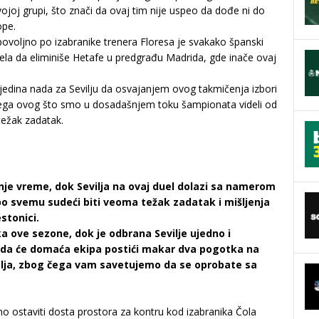
ojoj grupi, što znači da ovaj tim nije uspeo da dođe ni do
ope.
povoljno po izabranike trenera Floresa je svakako španski
pela da eliminiše Hetafe u predgrađu Madrida, gde inače ovaj
 jedina nada za Sevilju da osvajanjem ovog takmičenja izbori
ega ovog što smo u dosadašnjem toku šampionata videli od
težak zadatak.
nje vreme, dok Sevilja na ovaj duel dolazi sa namerom
po svemu sudeći biti veoma težak zadatak i mišljenja
stonici.
 ove sezone, dok je odbrana Sevilje ujedno i
a da će domaća ekipa postići makar dva pogotka na
lja, zbog čega vam savetujemo da se oprobate sa
o ostaviti dosta prostora za kontru kod izabranika Čola