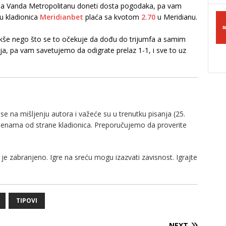
 na Vanda Metropolitanu doneti dosta pogodaka, pa vam
u kladionica
Meridianbet
plaća sa kvotom
2.70
u Meridianu.
lakše nego što se to očekuje da dođu do trijumfa a samim
ja, pa vam savetujemo da odigrate prelaz 1-1, i sve to uz
e na mišljenju autora i važeće su u trenutku pisanja (25.
zmenama od strane kladionica. Preporučujemo da proverite
je zabranjeno. Igre na sreću mogu izazvati zavisnost. Igrajte
TIPOVI
NEXT