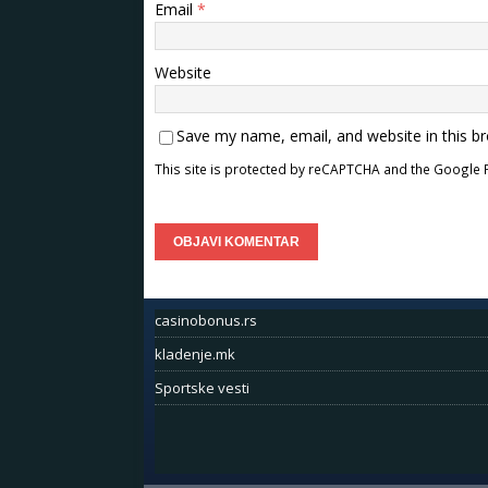
Email
*
Website
Save my name, email, and website in this b
This site is protected by reCAPTCHA and the Google
casinobonus.rs
kladenje.mk
Sportske vesti