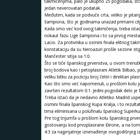
takmičenjima, palo je ukupno 25 pogodaka, št
jedan neverovatan podatak.
Međutim, kada se podvuče crta, veliko je pitanje
šampiona, što je godinama unazad primarni cilj
Kada smo već kod ovog takmičenja, treba istać
nokaut fazu Lige šampiona i to sa prvog mesta 
Lacio. Za protivnika u osmini finala elitnog tak
konstataciju da su Neroazuri prošle sezone stig
Mančester sitija sa 1:0.
Što se tiče španskog prvenstva, u ovom trenutk
broj bodova kao i petoplasirani Atletik Bilbao, 
veliku bitku za poziciju broj četiri i direktan p
Kao što smo već napomenuli, u prošlom kolu je 
završen rezultatom 0:1. Jedini pogodak delo je
Treba istaći da je nedavno Atletiko Madrid uspe
osmini finala španskog Kupa Kralja, i to rezult
tima eliminisana u polufinalu španskog Superku
Pre tog trijumfa u prošlom kolu španskog prve
gostovanju kod prvoplasirane Đirone, a na tom 
4:3 za najprijatnije iznenađenje ovogodišnjeg i