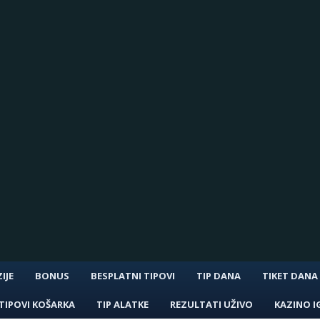
IJE
BONUS
BESPLATNI TIPOVI
TIP DANA
TIKET DANA
TIPOVI KOŠARKA
TIP ALATKE
REZULTATI UŽIVO
KAZINO I