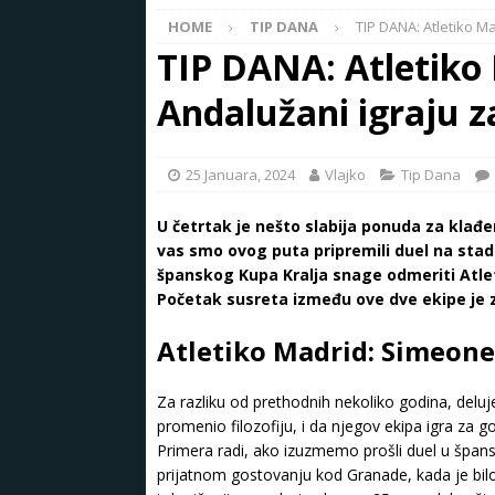
HOME
TIP DANA
TIP DANA: Atletiko Ma
TIP DANA: Atletiko 
Andalužani igraju z
25 Januara, 2024
Vlajko
Tip Dana
U četrtak je nešto slabija ponuda za klađen
vas smo ovog puta pripremili duel na stad
španskog Kupa Kralja snage odmeriti Atleti
Početak susreta između ove dve ekipe je 
Atletiko Madrid: Simeone
Za razliku od prethodnih nekoliko godina, del
promenio filozofiju, i da njegov ekipa igra za go
Primera radi, ako izuzmemo prošli duel u špans
prijatnom gostovanju kod Granade, kada je bilo 