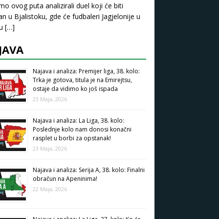
mo ovog puta analizirali duel koji će biti
an u Bjalistoku, gde će fudbaleri Jagjelonije u
pu
[…]
JAVA
Najava i analiza: Premijer liga, 38. kolo:
Trka je gotova, titula je na Emirejtsu,
ostaje da vidimo ko još ispada
23 Maja, 2026
Najava i analiza: La Liga, 38. kolo:
Poslednje kolo nam donosi konačni
rasplet u borbi za opstanak!
23 Maja, 2026
Najava i analiza: Serija A, 38. kolo: Finalni
obračun na Apeninima!
22 Maja, 2026