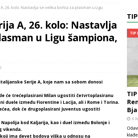
a A, 26. kolo: Nastavlja se velika borba za plasman u Ligu
TI
rija A, 26. kolo: Nastavlja
TIP
plasman u Ligu šampiona,
0
talijanske Serije A, koje nam sa sobom donosi
TIP
de će trećeplasirani Milan ugostiti četvrtoplasiranu
Ren
 duele između Fiorentine i Lacija, ali i Rome i Torina.
Bja
Lećea, dok će drugoplasirani Juventus ugostiti
6 A
apolija kod Kaljarija, kao i duel između Bolonje i
Odavn
g vikenda.
klađe
 koji ima devet bodova viška u odnosu na