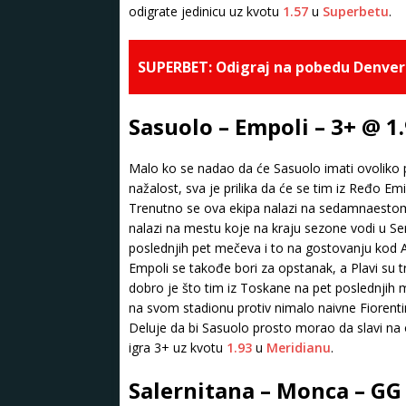
odigrate jedinicu uz kvotu
1.57
u
Superbetu
.
SUPERBET: Odigraj na pobedu Denvera
Sasuolo – Empoli – 3+ @ 1
Malo ko se nadao da će Sasuolo imati ovoliko 
nažalost, sva je prilika da će se tim iz Ređo Em
Trenutno se ova ekipa nalazi na sedamnaestom 
nalazi na mestu koje na kraju sezone vodi u Ser
poslednjih pet mečeva i to na gostovanju kod At
Empoli se takođe bori za opstanak, a Plavi su tr
dobro je što tim iz Toskane na pet poslednjih 
na svom stadionu protiv nimalo naivne Fiorentin
Deluje da bi Sasuolo prosto morao da slavi na o
igra 3+ uz kvotu
1.93
u
Meridianu
.
Salernitana – Monca – GG