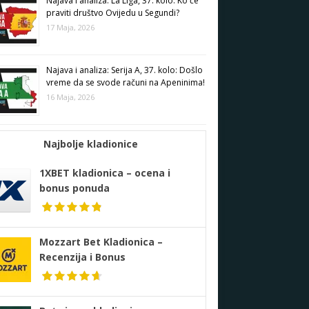
Najava i analiza: La Liga, 37. kolo: Ko će
praviti društvo Ovijedu u Segundi?
17 Maja, 2026
Najava i analiza: Serija A, 37. kolo: Došlo
vreme da se svode računi na Apeninima!
16 Maja, 2026
Najbolje kladionice
1XBET kladionica – ocena i
bonus ponuda
Mozzart Bet Kladionica –
Recenzija i Bonus