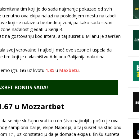
lernitana tim koji je do sada najmanje pokazao od svih
e trenutno ova ekipa nalazi na poslednjem mestu na tabeli
e koji se nalaze u bezbednoj zoni, pa kako sada stvari
one nažalost gledati u Seriji B.
z na gostovanju kod Intera, a taj susret u Milanu je završen
la svoj verovatno i najbolji meč ove sezone i uspela da
tim koji je u vlasništvu Adrijana Galijanija nalazi na
ujemo igru GG uz kvotu
1.85
u
Maxbetu
.
XBET BONUS SADA!
1.67 u Mozzartbet
 se nije slučajno vratila u društvo najboljih, pošto je ova
og šampiona Italije, ekipe Napolija, a taj susret na stadionu
m 1:1, uz konstataciju da je domaća ekipa u finišu susreta