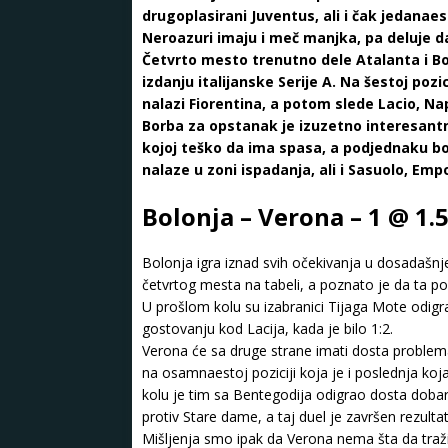
drugoplasirani Juventus, ali i čak jedanae
Neroazuri imaju i meč manjka, pa deluje d
Četvrto mesto trenutno dele Atalanta i B
izdanju italijanske Serije A. Na šestoj pozi
nalazi Fiorentina, a potom slede Lacio, Nap
Borba za opstanak je izuzetno interesantn
kojoj teško da ima spasa, a podjednaku bor
nalaze u zoni ispadanja, ali i Sasuolo, Empo
Bolonja – Verona – 1 @ 1.
Bolonja igra iznad svih očekivanja u dosadašnje
četvrtog mesta na tabeli, a poznato je da ta p
U prošlom kolu su izabranici Tijaga Mote odigra
gostovanju kod Lacija, kada je bilo 1:2.
Verona će sa druge strane imati dosta problema
na osamnaestoj poziciji koja je i poslednja koj
kolu je tim sa Bentegodija odigrao dosta doba
protiv Stare dame, a taj duel je završen rezulta
Mišljenja smo ipak da Verona nema šta da tra