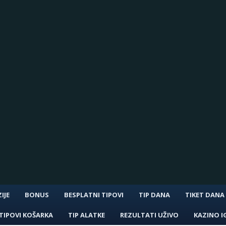
IJE
BONUS
BESPLATNI TIPOVI
TIP DANA
TIKET DANA
TIPOVI KOŠARKA
TIP ALATKE
REZULTATI UŽIVO
KAZINO I