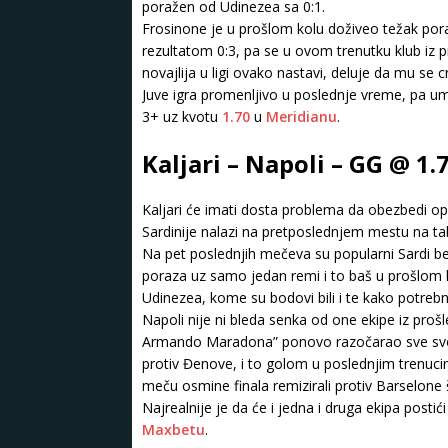
poražen od Udinezea sa 0:1.
Frosinone je u prošlom kolu doživeo težak por
rezultatom 0:3, pa se u ovom trenutku klub iz p
novajlija u ligi ovako nastavi, deluje da mu se c
Juve igra promenljivo u poslednje vreme, pa um
3+ uz kvotu
1.70
u
Meridianu
.
Kaljari – Napoli – GG @ 1
Kaljari će imati dosta problema da obezbedi op
Sardinije nalazi na pretposlednjem mestu na t
Na pet poslednjih mečeva su popularni Sardi bez
poraza uz samo jedan remi i to baš u prošlom 
Udinezea, kome su bodovi bili i te kako potrebn
Napoli nije ni bleda senka od one ekipe iz proš
Armando Maradona” ponovo razočarao sve svoj
protiv Đenove, i to golom u poslednjim trenuci
meču osmine finala remizirali protiv Barselone š
Najrealnije je da će i jedna i druga ekipa post
Maxbetu
.