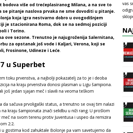
vas s
st bodova više od trećeplasiranog Milana, a na sve to
odigr
a se pitanje naslova prvaka ne sme dovoditi u pitanje.
sklo
olonja koja igra nestvarno dobro u ovogodišnjem
ciji je stacionirana Roma, dok se na sedmoj poziciji
NA
oli i Torino.
a ove sezone. Trenutno je najugroženija Salernitana,
bu za opstanak još vode i Kaljari, Verona, koji se
li, Frosinone, Udineze i Leće
.
57 u Superbet
m toku prvenstva, a najbolji pokazatelj za to je i deoba
ozicija na kraju prvenstva donosi plasman u Ligu šampiona.
li još jedan sjajan meč i slavili na veoma teškom
 da sačuva prvoligaški status, a trenutno se ovaj tim nalazi
a na kraju šampionata znači selidbu u niži rang. U prošlom
r meč na svom terenu protiv Juventusa i uspeo da remizira
tom 2:2.
ži u gostima kod zahuktale Bolonje pa vam savetujemo da