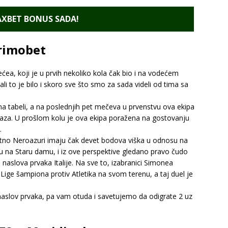
XBET BONUS SADA!
Primobet
ea, koji je u prvih nekoliko kola čak bio i na vodećem
i to je bilo i skoro sve što smo za sada videli od tima sa
a tabeli, a na poslednjih pet mečeva u prvenstvu ova ekipa
poraza. U prošlom kolu je ova ekipa poražena na gostovanju
.
enutno Neroazuri imaju čak devet bodova viška u odnosu na
su na Staru damu, i iz ove perspektive gledano pravo čudo
naslova prvaka Italije. Na sve to, izabranici Simonea
 Lige šampiona protiv Atletika na svom terenu, a taj duel je
i naslov prvaka, pa vam otuda i savetujemo da odigrate 2 uz