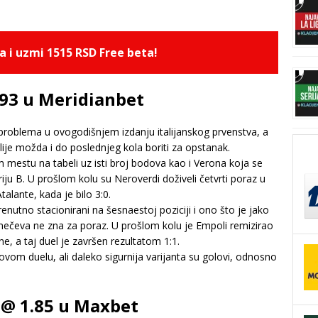
 i uzmi 1515 RSD Free beta!
.93 u Meridianbet
problema u ovogodišnjem izdanju italijanskog prvenstva, a
ilije možda i do poslednjeg kola boriti za opstanak.
mestu na tabeli uz isti broj bodova kao i Verona koja se
iju B. U prošlom kolu su Neroverdi doživeli četvrti poraz u
alante, kada je bilo 3:0.
enutno stacionirani na šesnaestoj poziciji i ono što je jako
mečeva ne zna za poraz. U prošlom kolu je Empoli remizirao
e, a taj duel je završen rezultatom 1:1.
vom duelu, ali daleko sigurnija varijanta su golovi, odnosno
 @ 1.85 u Maxbet