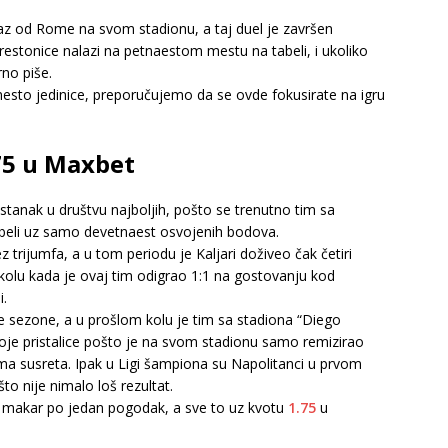
az od Rome na svom stadionu, a taj duel je završen
restonice nalazi na petnaestom mestu na tabeli, i ukoliko
rno piše.
esto jedinice, preporučujemo da se ovde fokusirate na igru
.75 u Maxbet
stanak u društvu najboljih, pošto se trenutno tim sa
abeli uz samo devetnaest osvojenih bodova.
 trijumfa, a u tom periodu je Kaljari doživeo čak četiri
kolu kada je ovaj tim odigrao 1:1 na gostovanju kod
i.
le sezone, a u prošlom kolu je tim sa stadiona “Diego
e pristalice pošto je na svom stadionu samo remizirao
ma susreta. Ipak u Ligi šampiona su Napolitanci u prvom
to nije nimalo loš rezultat.
ići makar po jedan pogodak, a sve to uz kvotu
1.75
u