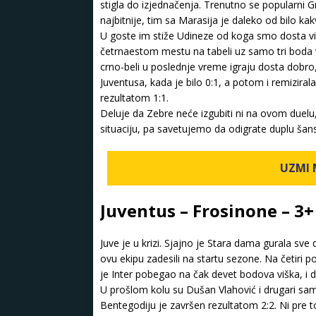
stigla do izjednačenja. Trenutno se popularni G
najbitnije, tim sa Marasija je daleko od bilo k
U goste im stiže Udineze od koga smo dosta viš
četrnaestom mestu na tabeli uz samo tri boda v
crno-beli u poslednje vreme igraju dosta dobro,
Juventusa, kada je bilo 0:1, a potom i remizirala
rezultatom 1:1.
Deluje da Zebre neće izgubiti ni na ovom duelu
situaciju, pa savetujemo da odigrate duplu ša
UZMI
Juventus – Frosinone – 3+
Juve je u krizi. Sjajno je Stara dama gurala sve
ovu ekipu zadesili na startu sezone. Na četiri 
je Inter pobegao na čak devet bodova viška, i de
U prošlom kolu su Dušan Vlahović i drugari sam
Bentegodiju je završen rezultatom 2:2. Ni pre t