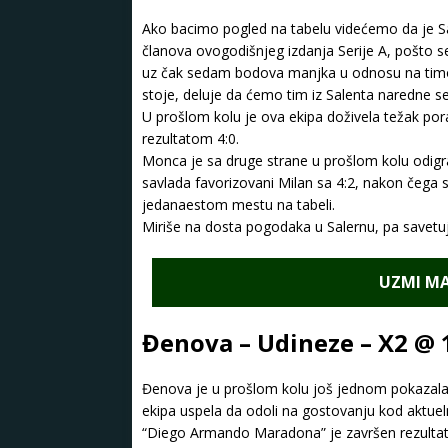
Ako bacimo pogled na tabelu videćemo da je Sa
članova ovogodišnjeg izdanja Serije A, pošto s
uz čak sedam bodova manjka u odnosu na timov
stoje, deluje da ćemo tim iz Salenta naredne sez
U prošlom kolu je ova ekipa doživela težak pora
rezultatom 4:0.
Monca je sa druge strane u prošlom kolu odigra
savlada favorizovani Milan sa 4:2, nakon čega se 
jedanaestom mestu na tabeli.
Miriše na dosta pogodaka u Salernu, pa savet
UZMI MA
Đenova – Udineze – X2 @ 
Đenova je u prošlom kolu još jednom pokazala da
ekipa uspela da odoli na gostovanju kod aktueln
“Diego Armando Maradona” je završen rezultato