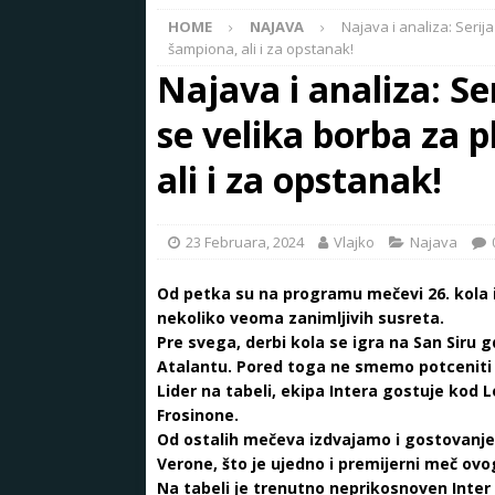
HOME
NAJAVA
Najava i analiza: Serij
šampiona, ali i za opstanak!
Najava i analiza: Se
se velika borba za 
ali i za opstanak!
23 Februara, 2024
Vlajko
Najava
Od petka su na programu mečevi 26. kola i
nekoliko veoma zanimljivih susreta.
Pre svega, derbi kola se igra na San Siru g
Atalantu. Pored toga ne smemo potceniti ni
Lider na tabeli, ekipa Intera gostuje kod 
Frosinone.
Od ostalih mečeva izdvajamo i gostovanje N
Verone, što je ujedno i premijerni meč ovo
Na tabeli je trenutno neprikosnoven Inter