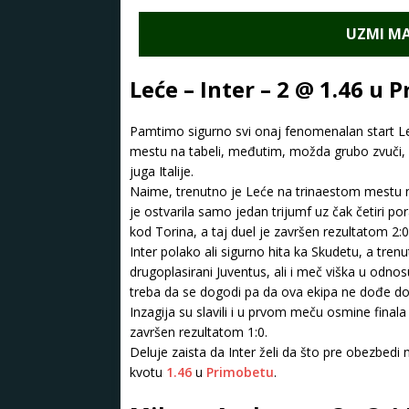
UZMI MA
Leće – Inter – 2 @ 1.46 u 
Pamtimo sigurno svi onaj fenomenalan start Leć
mestu na tabeli, međutim, možda grubo zvuči, al
juga Italije.
Naime, trenutno je Leće na trinaestom mestu n
je ostvarila samo jedan trijumf uz čak četiri 
kod Torina, a taj duel je završen rezultatom 2:0
Inter polako ali sigurno hita ka Skudetu, a tr
drugoplasirani Juventus, ali i meč viška u odno
treba da se dogodi pa da ova ekipa ne dođe do 
Inzagija su slavili i u prvom meču osmine finala
završen rezultatom 1:0.
Deluje zaista da Inter želi da što pre obezbed
kvotu
1.46
u
Primobetu
.