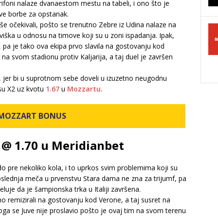
rifoni nalaze dvanaestom mestu na tabeli, i ono što je
akve borbe za opstanak.
e očekivali, pošto se trenutno Zebre iz Udina nalaze na
iška u odnosu na timove koji su u zoni ispadanja. Ipak,
 pa je tako ova ekipa prvo slavila na gostovanju kod
 na svom stadionu protiv Kaljarija, a taj duel je završen
, jer bi u suprotnom sebe doveli u izuzetno neugodnu
nsu X2 uz kvotu
1.67
u
Mozzartu
.
 MOZZART BONUS
 @ 1.70 u Meridianbet
 do pre nekoliko kola, i to uprkos svim problemima koji su
poslednja meča u prvenstvu Stara dama ne zna za trijumf, pa
luje da je šampionska trka u Italiji završena.
o remizirali na gostovanju kod Verone, a taj susret na
oga se Juve nije proslavio pošto je ovaj tim na svom terenu