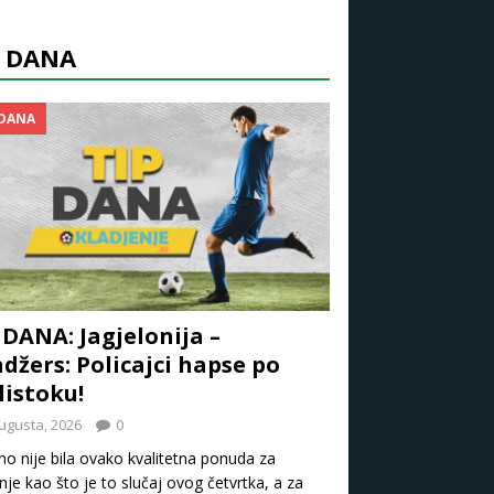
P DANA
 DANA
 DANA: Jagjelonija –
džers: Policajci hapse po
listoku!
ugusta, 2026
0
o nije bila ovako kvalitetna ponuda za
nje kao što je to slučaj ovog četvrtka, a za