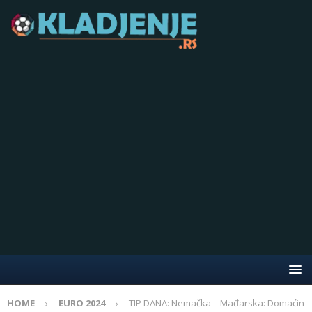
HOME
EURO 2024
TIP DANA: Nemačka – Mađarska: Domaćin