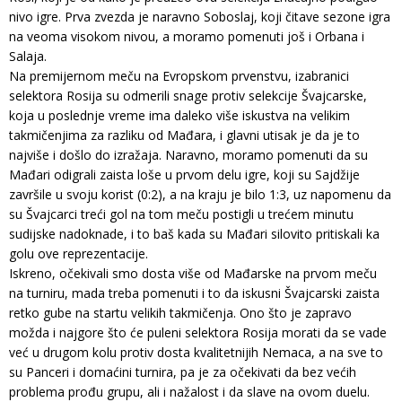
nivo igre. Prva zvezda je naravno Soboslaj, koji čitave sezone igra
na veoma visokom nivou, a moramo pomenuti još i Orbana i
Salaja.
Na premijernom meču na Evropskom prvenstvu, izabranici
selektora Rosija su odmerili snage protiv selekcije Švajcarske,
koja u poslednje vreme ima daleko više iskustva na velikim
takmičenjima za razliku od Mađara, i glavni utisak je da je to
najviše i došlo do izražaja. Naravno, moramo pomenuti da su
Mađari odigrali zaista loše u prvom delu igre, koji su Sajdžije
završile u svoju korist (0:2), a na kraju je bilo 1:3, uz napomenu da
su Švajcarci treći gol na tom meču postigli u trećem minutu
sudijske nadoknade, i to baš kada su Mađari silovito pritiskali ka
golu ove reprezentacije.
Iskreno, očekivali smo dosta više od Mađarske na prvom meču
na turniru, mada treba pomenuti i to da iskusni Švajcarski zaista
retko gube na startu velikih takmičenja. Ono što je zapravo
možda i najgore što će puleni selektora Rosija morati da se vade
već u drugom kolu protiv dosta kvalitetnijih Nemaca, a na sve to
su Panceri i domaćini turnira, pa je za očekivati da bez većih
problema prođu grupu, ali i nažalost i da slave na ovom duelu.