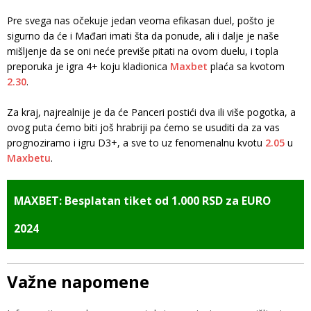
Pre svega nas očekuje jedan veoma efikasan duel, pošto je
sigurno da će i Mađari imati šta da ponude, ali i dalje je naše
mišljenje da se oni neće previše pitati na ovom duelu, i topla
preporuka je igra 4+ koju kladionica
Maxbet
plaća sa kvotom
2.30
.
Za kraj, najrealnije je da će Panceri postići dva ili više pogotka, a
ovog puta ćemo biti još hrabriji pa ćemo se usuditi da za vas
prognoziramo i igru D3+, a sve to uz fenomenalnu kvotu
2.05
u
Maxbetu
.
MAXBET: Besplatan tiket od 1.000 RSD za EURO
2024
Važne napomene