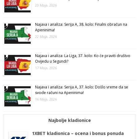
23 Maja, 2026
Najava i analiza: Serija A, 38. kolo: Finalni obračun na
Apeninima!
22 Maja, 2026
Najava i analiza: La Liga, 37. kolo: Ko će praviti društvo
Ovijedu u Segundi?
17 Maja, 2026
Najava i analiza: Serija A, 37. kolo: Došlo vreme da se
svode računi na Apeninima!
16 Maja, 2026
Najbolje kladionice
1XBET kladionica – ocena i bonus ponuda