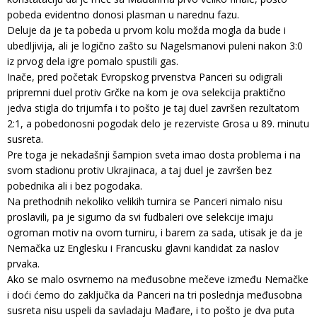
pobeda evidentno donosi plasman u narednu fazu.
Deluje da je ta pobeda u prvom kolu možda mogla da bude i
ubedljivija, ali je logično zašto su Nagelsmanovi puleni nakon 3:0
iz prvog dela igre pomalo spustili gas.
Inače, pred početak Evropskog prvenstva Panceri su odigrali
pripremni duel protiv Grčke na kom je ova selekcija praktično
jedva stigla do trijumfa i to pošto je taj duel završen rezultatom
2:1, a pobedonosni pogodak delo je rezerviste Grosa u 89. minutu
susreta.
Pre toga je nekadašnji šampion sveta imao dosta problema i na
svom stadionu protiv Ukrajinaca, a taj duel je završen bez
pobednika ali i bez pogodaka.
Na prethodnih nekoliko velikih turnira se Panceri nimalo nisu
proslavili, pa je sigurno da svi fudbaleri ove selekcije imaju
ogroman motiv na ovom turniru, i barem za sada, utisak je da je
Nemačka uz Englesku i Francusku glavni kandidat za naslov
prvaka.
Ako se malo osvrnemo na međusobne mečeve između Nemačke
i doći ćemo do zaključka da Panceri na tri poslednja međusobna
susreta nisu uspeli da savladaju Mađare, i to pošto je dva puta