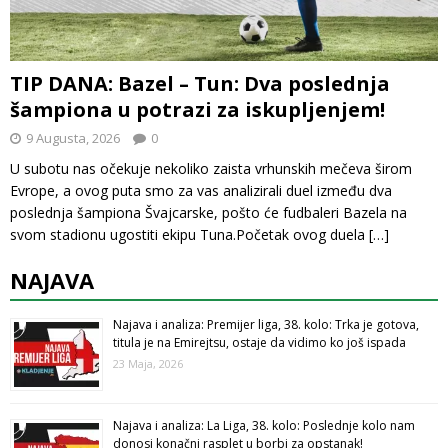
TIP DANA: Bazel – Tun: Dva poslednja
šampiona u potrazi za iskupljenjem!
9 Augusta, 2026
0
U subotu nas očekuje nekoliko zaista vrhunskih mečeva širom
Evrope, a ovog puta smo za vas analizirali duel između dva
poslednja šampiona Švajcarske, pošto će fudbaleri Bazela na
svom stadionu ugostiti ekipu Tuna.Početak ovog duela
[…]
NAJAVA
Najava i analiza: Premijer liga, 38. kolo: Trka je gotova,
titula je na Emirejtsu, ostaje da vidimo ko još ispada
23 Maja, 2026
Najava i analiza: La Liga, 38. kolo: Poslednje kolo nam
donosi konačni rasplet u borbi za opstanak!