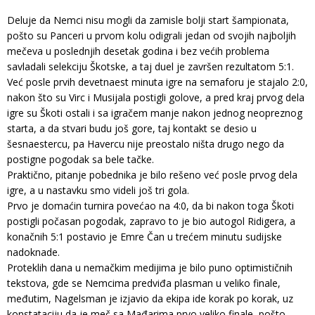
Deluje da Nemci nisu mogli da zamisle bolji start šampionata,
pošto su Panceri u prvom kolu odigrali jedan od svojih najboljih
mečeva u poslednjih desetak godina i bez većih problema
savladali selekciju Škotske, a taj duel je završen rezultatom 5:1.
Već posle prvih devetnaest minuta igre na semaforu je stajalo 2:0,
nakon što su Virc i Musijala postigli golove, a pred kraj prvog dela
igre su Škoti ostali i sa igračem manje nakon jednog neopreznog
starta, a da stvari budu još gore, taj kontakt se desio u
šesnaestercu, pa Havercu nije preostalo ništa drugo nego da
postigne pogodak sa bele tačke.
Praktično, pitanje pobednika je bilo rešeno već posle prvog dela
igre, a u nastavku smo videli još tri gola.
Prvo je domaćin turnira povećao na 4:0, da bi nakon toga Škoti
postigli počasan pogodak, zapravo to je bio autogol Ridigera, a
konačnih 5:1 postavio je Emre Čan u trećem minutu sudijske
nadoknade.
Proteklih dana u nemačkim medijima je bilo puno optimističnih
tekstova, gde se Nemcima predviđa plasman u veliko finale,
međutim, Nagelsman je izjavio da ekipa ide korak po korak, uz
konstataciju da je meč sa Mađarima prvo veliko finale, pošto