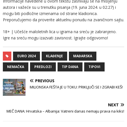
Informacije navedene u ovom tekstu zasnivaju se na mišljenju
autora i važeće su u trenutku pisanja (19. juna 2024. u 02:27) i
mogu biti podložne izmenama od strane kladionica.
Preporučujemo da proverite aktuelnu ponudu na zvaničnom sajtu.
18+ | Učešće maloletnih lica u igrama na sreću je zabranjeno.
Igre na sreću mogu izazvati zavisnost. Igrajte odgovorno!
EURO 2024
KLAĐENJE
MAĐARSKA
NEMAČKA
PREDLOZI
TIP DANA
TIPOVI
PREVIOUS
MILIONSKA FEŠTA JE U TOKU: PRIKLJUČI SE I ZGRABI KEŠ!
NEXT
MEČ DANA: Hrvatska – Albanija: Vatreni danas nemaju prava na kiks!