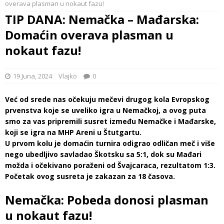
overava plasman u nokaut fazu!
TIP DANA: Nemačka – Mađarska:
Domaćin overava plasman u
nokaut fazu!
19 Juna, 2024
Vlajko
0
Već od srede nas očekuju mečevi drugog kola Evropskog
prvenstva koje se uveliko igra u Nemačkoj, a ovog puta
smo za vas pripremili susret između Nemačke i Mađarske,
koji se igra na MHP Areni u Štutgartu.
U prvom kolu je domaćin turnira odigrao odličan meč i više
nego ubedljivo savladao Škotsku sa 5:1, dok su Mađari
možda i očekivano poraženi od Švajcaraca, rezultatom 1:3.
Početak ovog susreta je zakazan za 18 časova.
Nemačka: Pobeda donosi plasman
u nokaut fazu!