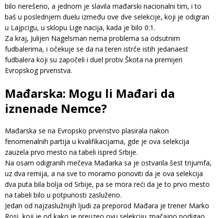
bilo nerešeno, a jednom je slavila mađarski nacionalni tim, i to
baš u poslednjem duelu između ove dve selekcije, koji je odigran
u Lajpcigu, u sklopu Lige nacija, kada je bilo 0:1.
Za kraj, Julijen Nagelsman nema problema sa odsutnim
fudbalerima, i očekuje se da na teren istrče istih jedanaest
fudbalera koji su započeli i duel protiv Škota na premijeri
Evropskog prvenstva.
Mađarska: Mogu li Mađari da
iznenade Nemce?
Mađarska se na Evropsko prvenstvo plasirala nakon
fenomenalnih partija u kvalifikacijama, gde je ova selekcija
zauzela prvo mesto na tabeli ispred Srbije.
Na osam odigranih mečeva Mađarka sa je ostvarila šest trijumfa,
uz dva remija, a na sve to moramo ponoviti da je ova selekcija
dva puta bila bolja od Srbije, pa se mora reći da je to prvo mesto
na tabeli bilo u potpunosti zasluženo.
Jedan od najzaslužnijih ljudi za preporod Mađara je trener Marko
Rosi, koji je od kako je preuzeo ovu selekciju značajno podigao