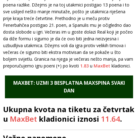
poena razlike. Džejms je na toj utakmici postigao 13 poena i to
sve uslijed nešto manje minutaže, pošto je utakmica riješena
prije kraja treće četvrtine. Prethodno je u meču protiv
Fenerbahčea postigao 21. poen, a Spanulis mu je očigledno dao
dosta slobode u igri. Večeras im u goste dolazi Real koji je počeo
da diže formu i sigurno je da će ovo biti jedna neizvjesna i
uzbudljiva utakmica. Džejms voli da igra protiv velikih timova i
večeras će sigurno biti ekstra motivisan da se pokaže u što
boljem svijetlu. Granica na njega je večeras nešto manja, pa vam
preporučujemo igru poeni (+) po kvoti
1.83
u
MaxBet
kladionici.
MAXBET: UZMI 3 BESPLATNA MAXSPINA SVAKI
DAN
Ukupna kvota na tiketu za četvrtak
u
MaxBet
kladionici iznosi
11.64
.
Važne napomene