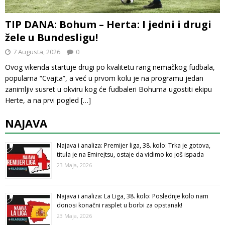
TIP DANA: Bohum – Herta: I jedni i drugi
žele u Bundesligu!
7 Augusta, 2026
0
Ovog vikenda startuje drugi po kvalitetu rang nemačkog fudbala,
popularna “Cvajta”, a već u prvom kolu je na programu jedan
zanimljiv susret u okviru kog će fudbaleri Bohuma ugostiti ekipu
Herte, a na prvi pogled
[…]
NAJAVA
Najava i analiza: Premijer liga, 38. kolo: Trka je gotova,
titula je na Emirejtsu, ostaje da vidimo ko još ispada
23 Maja, 2026
Najava i analiza: La Liga, 38. kolo: Poslednje kolo nam
donosi konačni rasplet u borbi za opstanak!
23 Maja, 2026