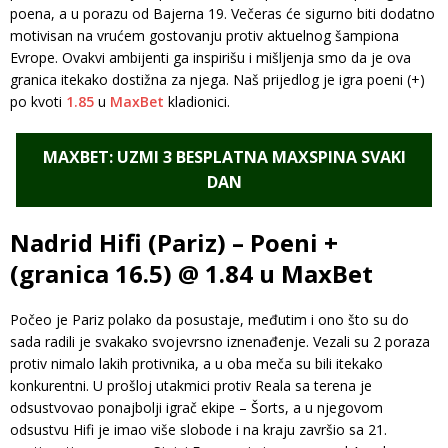
poena, a u porazu od Bajerna 19. Večeras će sigurno biti dodatno
motivisan na vrućem gostovanju protiv aktuelnog šampiona
Evrope. Ovakvi ambijenti ga inspirišu i mišljenja smo da je ova
granica itekako dostižna za njega. Naš prijedlog je igra poeni (+)
po kvoti
1.85
u
MaxBet
kladionici.
MAXBET: UZMI 3 BESPLATNA MAXSPINA SVAKI
DAN
Nadrid Hifi (Pariz) – Poeni +
(granica 16.5) @ 1.84 u MaxBet
Počeo je Pariz polako da posustaje, međutim i ono što su do
sada radili je svakako svojevrsno iznenađenje. Vezali su 2 poraza
protiv nimalo lakih protivnika, a u oba meča su bili itekako
konkurentni. U prošloj utakmici protiv Reala sa terena je
odsustvovao ponajbolji igrač ekipe – Šorts, a u njegovom
odsustvu Hifi je imao više slobode i na kraju završio sa 21.