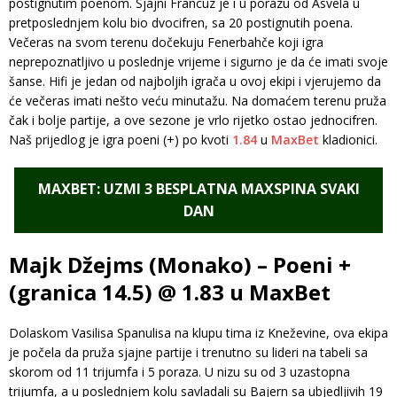
postignutim poenom. Sjajni Francuz je i u porazu od Asvela u
pretposlednjem kolu bio dvocifren, sa 20 postignutih poena.
Večeras na svom terenu dočekuju Fenerbahče koji igra
neprepoznatljivo u poslednje vrijeme i sigurno je da će imati svoje
šanse. Hifi je jedan od najboljih igrača u ovoj ekipi i vjerujemo da
će večeras imati nešto veću minutažu. Na domaćem terenu pruža
čak i bolje partije, a ove sezone je vrlo rijetko ostao jednocifren.
Naš prijedlog je igra poeni (+) po kvoti
1.84
u
MaxBet
kladionici.
MAXBET: UZMI 3 BESPLATNA MAXSPINA SVAKI
DAN
Majk Džejms (Monako) – Poeni +
(granica 14.5) @ 1.83 u MaxBet
Dolaskom Vasilisa Spanulisa na klupu tima iz Kneževine, ova ekipa
je počela da pruža sjajne partije i trenutno su lideri na tabeli sa
skorom od 11 trijumfa i 5 poraza. U nizu su od 3 uzastopna
trijumfa, a u poslednjem kolu savladali su Bajern sa ubjedljivih 19