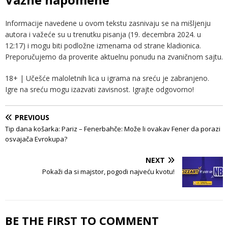
Informacije navedene u ovom tekstu zasnivaju se na mišljenju
autora i važeće su u trenutku pisanja (19. decembra 2024. u
12:17) i mogu biti podložne izmenama od strane kladionica.
Preporučujemo da proverite aktuelnu ponudu na zvaničnom sajtu.
18+ | Učešće maloletnih lica u igrama na sreću je zabranjeno.
Igre na sreću mogu izazvati zavisnost. Igrajte odgovorno!
PREVIOUS
Tip dana košarka: Pariz – Fenerbahče: Može li ovakav Fener da porazi
osvajača Evrokupa?
NEXT
Pokaži da si majstor, pogodi najveću kvotu!
BE THE FIRST TO COMMENT