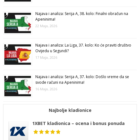
Najava i analiza: Serija A, 38. kolo: Finalni obračun na
Apeninima!
22 Maja, 2026
Najava i analiza: La Liga, 37. kolo: Ko će praviti društvo
Ovijedu u Segundi?
17 Maja, 2026
Najava i analiza: Serija A, 37. kolo: Došlo vreme da se
svode računi na Apeninima!
16 Maja, 2026
Najbolje kladionice
1XBET kladionica – ocena i bonus ponuda