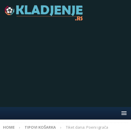
HOME
TIPOVI KOŠARKA
Tiket dana: Poeni igrača