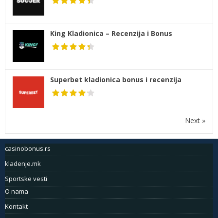
King Kladionica – Recenzija i Bonus
Superbet kladionica bonus i recenzija
Next »
casinobonus.rs
kladenje.mk
Sportske vesti
O nama
Kontakt