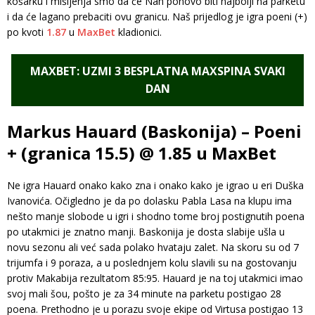
košarku i mišljenja smo da će Nan ponovo biti najbolji na parketu
i da će lagano prebaciti ovu granicu. Naš prijedlog je igra poeni (+)
po kvoti
1.87
u
MaxBet
kladionici.
MAXBET: UZMI 3 BESPLATNA MAXSPINA SVAKI
DAN
Markus Hauard (Baskonija) – Poeni
+ (granica 15.5) @ 1.85 u MaxBet
Ne igra Hauard onako kako zna i onako kako je igrao u eri Duška
Ivanovića. Očigledno je da po dolasku Pabla Lasa na klupu ima
nešto manje slobode u igri i shodno tome broj postignutih poena
po utakmici je znatno manji. Baskonija je dosta slabije ušla u
novu sezonu ali već sada polako hvataju zalet. Na skoru su od 7
trijumfa i 9 poraza, a u poslednjem kolu slavili su na gostovanju
protiv Makabija rezultatom 85:95. Hauard je na toj utakmici imao
svoj mali šou, pošto je za 34 minute na parketu postigao 28
poena. Prethodno je u porazu svoje ekipe od Virtusa postigao 13