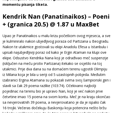
momentu pisanja tiketa.
Kendrik Nan (Panatinaikos) – Poeni
+ (granica 20.5) @ 1.87 u MaxBet
Upao je Panatinaikos u malu krizu početkom ovog mjeseca, a sve
je kulminiralo nakon ubjedljivog poraza od Partizana u Beogradu.
Nakon te utakmice gostovali su ekipi Anadolu Efesa u Istanbulu i
upisali najubjedljiviji poraz od kako je Ergin Ataman na klupi ove
ekipe. Odsustvo Kendrika Nana koji je odrađivao meč suspenzije
(isključen na meču protiv Partizana) itekako se osjetilo na toj
utakmici. Prije dva dana su na domaćem terenu ugostili Olimpiju
iz Milana koja je bila u seriji od 5 uzastopnih pobjeda. Međutim
izabranici Ergina Atamana su pokazali svima svoj šampionski gen i
slavili sa čak 29 poena razlike (103:74). Očekivano najbolji
pojedinac na terenu bio je upravo Nan, koji je već nakon prve
četvrtine imao 15 poena na svom kontu. Meč je na kraju okončao
sa nevjerovatnih 39 poena, a nevjerovatano je da je ispalio čak
16 trojki. Večeras dočekuju Baskoniju koja potencira nešto bržu