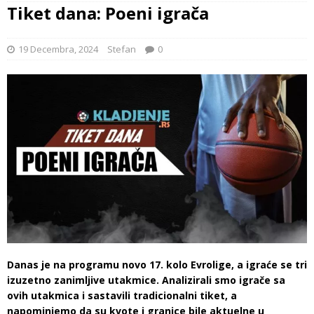
Tiket dana: Poeni igrača
19 Decembra, 2024
Stefan
0
Danas je na programu novo 17. kolo Evrolige, a igraće se tri
izuzetno zanimljive utakmice. Analizirali smo igrače sa
ovih utakmica i sastavili tradicionalni tiket, a
napominjemo da su kvote i granice bile aktuelne u