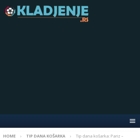
HOME
TIP DANA KOŠARKA
Tip dana košarka: Pariz –