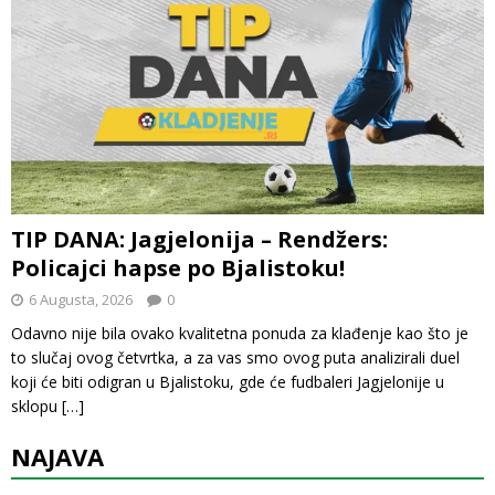
TIP DANA: Jagjelonija – Rendžers:
Policajci hapse po Bjalistoku!
6 Augusta, 2026
0
Odavno nije bila ovako kvalitetna ponuda za klađenje kao što je
to slučaj ovog četvrtka, a za vas smo ovog puta analizirali duel
koji će biti odigran u Bjalistoku, gde će fudbaleri Jagjelonije u
sklopu
[…]
NAJAVA