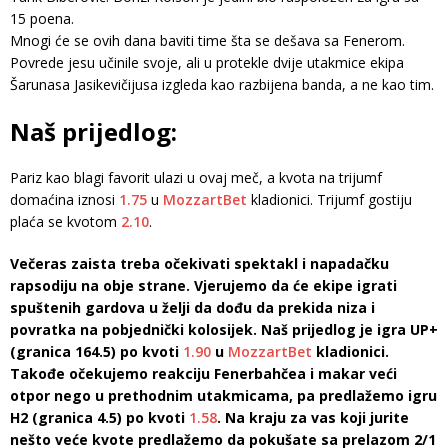
15 poena.
Mnogi će se ovih dana baviti time šta se dešava sa Fenerom.
Povrede jesu učinile svoje, ali u protekle dvije utakmice ekipa
Šarunasa Jasikevičijusa izgleda kao razbijena banda, a ne kao tim.
Naš prijedlog:
Pariz kao blagi favorit ulazi u ovaj meč, a kvota na trijumf
domaćina iznosi
1.75
u
MozzartBet
kladionici. Trijumf gostiju
plaća se kvotom
2.10
.
Večeras zaista treba očekivati spektakl i napadačku
rapsodiju na obje strane. Vjerujemo da će ekipe igrati
spuštenih gardova u želji da dođu da prekida niza i
povratka na pobjednički kolosijek. Naš prijedlog je igra UP+
(granica 164.5) po kvoti
1.90
u
MozzartBet
kladionici.
Takođe očekujemo reakciju Fenerbahčea i makar veći
otpor nego u prethodnim utakmicama, pa predlažemo igru
H2 (granica 4.5) po kvoti
1.58
. Na kraju za vas koji jurite
nešto veće kvote predlažemo da pokušate sa prelazom 2/1