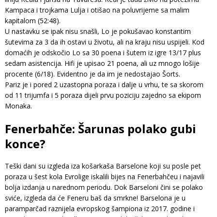
Kampaca i trojkama Lulja i otišao na poluvrijeme sa malim
kapitalom (52:48).
U nastavku se ipak nisu snašli, Lo je pokušavao konstantim
šutevima za 3 da ih ostavi u životu, ali na kraju nisu uspijeli. Kod
domaćih je odskočio Lo sa 30 poena i šutem iz igre 13/17 plus
sedam asistencija. Hifi je upisao 21 poena, ali uz mnogo lošije
procente (6/18). Evidentno je da im je nedostajao Šorts.
Pariz je i pored 2 uzastopna poraza i dalje u vrhu, te sa skorom
od 11 trijumfa i 5 poraza dijeli prvu poziciju zajedno sa ekipom
Monaka.
Fenerbahče: Šarunas polako gubi
konce?
Teški dani su izgleda iza košarkaša Barselone koji su posle pet
poraza u šest kola Evrolige iskalili bijes na Fenerbahčeu i najavili
bolja izdanja u narednom periodu. Dok Barseloni čini se polako
sviće, izgleda da će Feneru baš da smrkne! Barselona je u
paramparčad raznijela evropskog šampiona iz 2017. godine i