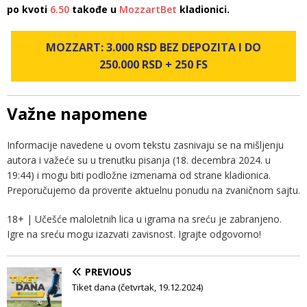
po kvoti
6.50
takođe u
MozzartBet
kladionici.
MOZZART: 3.000 RSD BEZ DEPOZITA I DO
250.000 RSD + 250 FS
Važne napomene
Informacije navedene u ovom tekstu zasnivaju se na mišljenju
autora i važeće su u trenutku pisanja (18. decembra 2024. u
19:44) i mogu biti podložne izmenama od strane kladionica.
Preporučujemo da proverite aktuelnu ponudu na zvaničnom sajtu.
18+ | Učešće maloletnih lica u igrama na sreću je zabranjeno.
Igre na sreću mogu izazvati zavisnost. Igrajte odgovorno!
PREVIOUS
Tiket dana (četvrtak, 19.12.2024)