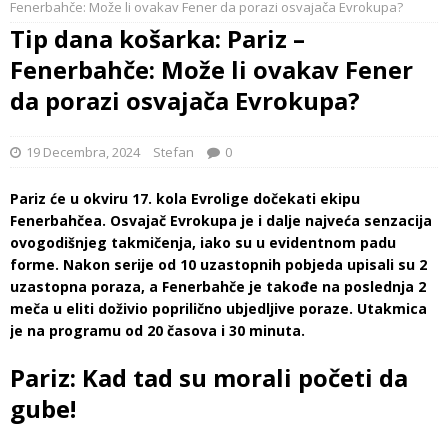
Fenerbahče: Može li ovakav Fener da porazi osvajača Evrokupa?
Tip dana košarka: Pariz –
Fenerbahče: Može li ovakav Fener
da porazi osvajača Evrokupa?
19 Decembra, 2024
Stefan
0
Pariz će u okviru 17. kola Evrolige dočekati ekipu
Fenerbahčea. Osvajač Evrokupa je i dalje najveća senzacija
ovogodišnjeg takmičenja, iako su u evidentnom padu
forme. Nakon serije od 10 uzastopnih pobjeda upisali su 2
uzastopna poraza, a Fenerbahče je takođe na poslednja 2
meča u eliti doživio poprilično ubjedljive poraze. Utakmica
je na programu od 20 časova i 30 minuta.
Pariz: Kad tad su morali početi da
gube!