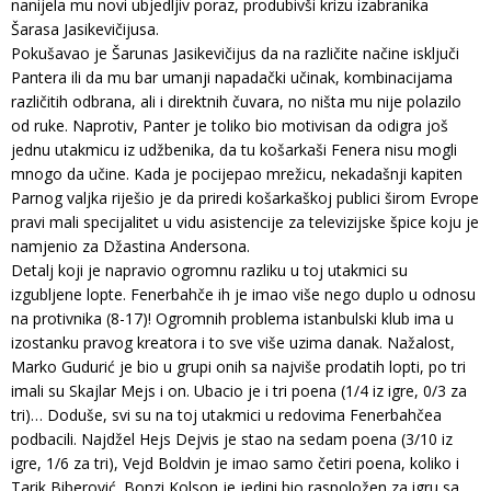
nanijela mu novi ubjedljiv poraz, produbivši krizu izabranika
Šarasa Jasikevičijusa.
Pokušavao je Šarunas Jasikevičijus da na različite načine isključi
Pantera ili da mu bar umanji napadački učinak, kombinacijama
različitih odbrana, ali i direktnih čuvara, no ništa mu nije polazilo
od ruke. Naprotiv, Panter je toliko bio motivisan da odigra još
jednu utakmicu iz udžbenika, da tu košarkaši Fenera nisu mogli
mnogo da učine. Kada je pocijepao mrežicu, nekadašnji kapiten
Parnog valjka riješio je da priredi košarkaškoj publici širom Evrope
pravi mali specijalitet u vidu asistencije za televizijske špice koju je
namjenio za Džastina Andersona.
Detalj koji je napravio ogromnu razliku u toj utakmici su
izgubljene lopte. Fenerbahče ih je imao više nego duplo u odnosu
na protivnika (8-17)! Ogromnih problema istanbulski klub ima u
izostanku pravog kreatora i to sve više uzima danak. Nažalost,
Marko Gudurić je bio u grupi onih sa najviše prodatih lopti, po tri
imali su Skajlar Mejs i on. Ubacio je i tri poena (1/4 iz igre, 0/3 za
tri)… Doduše, svi su na toj utakmici u redovima Fenerbahčea
podbacili. Najdžel Hejs Dejvis je stao na sedam poena (3/10 iz
igre, 1/6 za tri), Vejd Boldvin je imao samo četiri poena, koliko i
Tarik Biberović. Bonzi Kolson je jedini bio raspoložen za igru sa