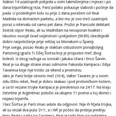
Nakon 14 uzastopnih pobjeda u svim takmičenjima i mjesec i po
dana trijumfalnog niza, Pariz polako pokazuje slabosti i počinje da
pada. U poslednjem kolu su prije 2 dana poraženi od Real
Madrida na domaćem parketu, a bio mu je ovo treći uzastopni
poraz u intervalu od samo pet dana. Pružio je francuski debitant
žestok otpor Realu, ali su Madriđani na neosporan kvalitet i
iskustvo osvojili Grad svijetslosti i pobjedom (96:85) obezbijedili
dobro raspoloženje prije orkšaj sa Monakom u Španiji.
Prije svega, posao Realu je olakšan odsustvom ponajboljeg
Parizovog igrača Ti Džej Šortsa koji je propustio meč zbog
bolesti. Iz istog razloga su izostali i Jakuba Utara i Enco Šarvin.
Real je sa druge strane imao odmorne Fakunda Kampaca i Edija
Tavaresa koje nije trošio za vikend u prvenstvu.
Iako je Pariz bolje otvorio meč (10:4), Valter Tavares je u svom
stilu štitio reket, Real je dobro skakao i pod protivničkom košem,
a sa tri vezane trojke Kampaca je preokrenuo na 24:17. Na kraju
četvrtine je Argentinac položio za ukupno 11 poena u toj dionici i
najavu trijumfa.
I bez Šortsa je Pariz imao adute da odgovori. Nije ih htjela trojka,
ali su vezali dva puta ‘2+1’, a i Hifi je počeo da probija prednju
liniju Reala i juriša na Tavaresa. Real je tada živio na potezima