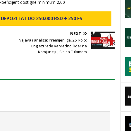
 koeficijent dostigne minimum 2,00
DEPOZITA I DO 250.000 RSD + 250 FS
NEXT
Najava i analiza: Premijer liga, 26. kolo:
Englezi rade vanredno, lider na
Komjunitiju, Siti sa Fulamom