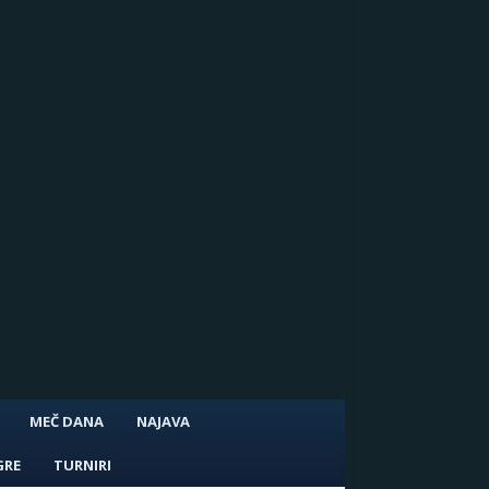
MEČ DANA
NAJAVA
GRE
TURNIRI