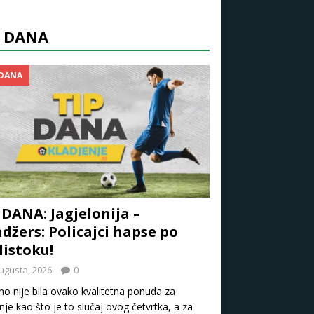
P DANA
 DANA
 DANA: Jagjelonija –
džers: Policajci hapse po
listoku!
ugusta, 2026
0
o nije bila ovako kvalitetna ponuda za
nje kao što je to slučaj ovog četvrtka, a za