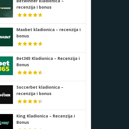
Betwinner kladionica –
recenzija i bonus
Maxbet kladionica – recenzija i
bonus
Bet365 Kladionica – Recenzija i
Bonus
Soccerbet kladionica –
recenzija i bonus
King Kladionica – Recenzija i
Bonus