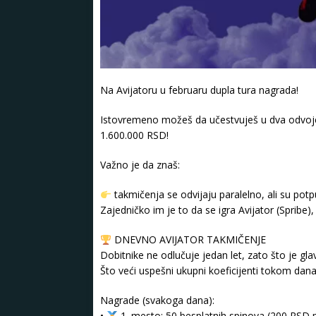
Na Avijatoru u februaru dupla tura nagrada!
Istovremeno možeš da učestvuješ u dva odvo
1.600.000 RSD!
Važno je da znaš:
takmičenja se odvijaju paralelno, ali su po
Zajedničko im je to da se igra Avijator (Spribe), al
DNEVNO AVIJATOR TAKMIČENJE
Dobitnike ne odlučuje jedan let, zato što je glavn
Što veći uspešni ukupni koeficijenti tokom dana,
Nagrade (svakoga dana):
•
1. mesto: 50 besplatnih spinova (200 RSD 