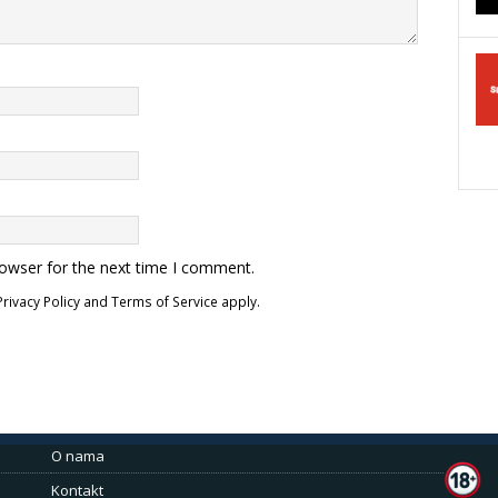
rowser for the next time I comment.
Privacy Policy
and
Terms of Service
apply.
O nama
Kontakt