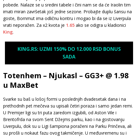
pobede. Nalaze se u sredini tabele i čini nam se da će Iraolin tim
imati miran završetak još jedne sezone. Probajte duplu šansu na
goste, Bornmut ima odličnu kontru i mogao bi da se iz Liverpula
vrati neporažen. Za x2 kvota je
1.65
ako se odigra u kladionici
King
.
KING.RS: UZMI 150% DO 12.000 RSD BONUS
SADA
Totenhem – Njukasl – GG3+ @ 1.98
u MaxBet
Svarke su baš u lošoj formi u poslednjih dvadesetak dana i na
prethodnih pet mečeva su upisali četiri poraza i samo jedan remi.
U Premijer ligi su tri puta zaredom izgubili, od Aston Vile i
Brentofrda na svom Sent Džejms parku, kao i na gostovanju
Liverpulu, dok su u Ligi šampiona poraženi na Parku Prinčeva, ali
su prošli u nokaut fazu ovog takmičenje. U međuvremenu su i