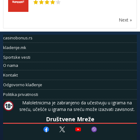
Next »
casinobonus.rs
kladenje.mk
Sportske vesti
O nama
Kontakt
Odgovorno klađenje
Politika privatnosti
Maloletnicima je zabranjeno da učestvuju u igrama na
sreću, učešće u igrama na sreću može izazvati zavisnost.
Društvene Mreže