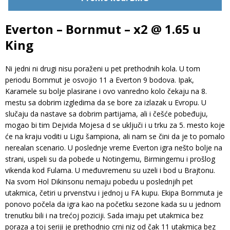
Everton – Bornmut – x2 @ 1.65 u
King
Ni jedni ni drugi nisu poraženi u pet prethodnih kola. U tom
periodu Bornmut je osvojio 11 a Everton 9 bodova. Ipak,
Karamele su bolje plasirane i ovo vanredno kolo čekaju na 8.
mestu sa dobrim izgledima da se bore za izlazak u Evropu. U
slučaju da nastave sa dobrim partijama, ali i češće pobeđuju,
mogao bi tim Dejvida Mojesa d se uključi i u trku za 5. mesto koje
će na kraju voditi u Ligu šampiona, ali nam se čini da je to pomalo
nerealan scenario. U poslednje vreme Everton igra nešto bolje na
strani, uspeli su da pobede u Notingemu, Birmingemu i prošlog
vikenda kod Fulama. U međuvremenu su uzeli i bod u Brajtonu.
Na svom Hol Dikinsonu nemaju pobedu u poslednjih pet
utakmica, četiri u prvenstvu i jednoj u FA kupu. Ekipa Bornmuta je
ponovo počela da igra kao na početku sezone kada su u jednom
trenutku bili i na trećoj poziciji. Sada imaju pet utakmica bez
poraza a toj seriji je prethodnio crni niz od čak 11 utakmica bez