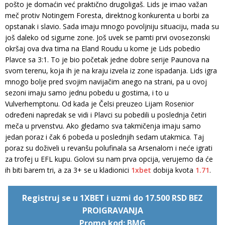
pošto je domaćin već praktično drugoligaš. Lids je imao važan
meč protiv Notingem Foresta, direktnog konkurenta u borbi za
opstanak i slavio. Sada imaju mnogo povoljniju situaciju, mada su
još daleko od sigurne zone. Još uvek se pamti prvi ovosezonski
okršaj ova dva tima na Eland Roudu u kome je Lids pobedio
Plavce sa 3:1. To je bio početak jedne dobre serije Paunova na
svom terenu, koja ih je na kraju izvela iz zone ispadanja. Lids igra
mnogo bolje pred svojim navijačim anego na strani, pa u ovoj
sezoni imaju samo jednu pobedu u gostima, i to u
Vulverhemptonu. Od kada je Čelsi preuzeo Lijam Rosenior
određeni napredak se vidi i Plavci su pobedili u poslednja četiri
meča u prvenstvu. Ako gledamo sva takmičenja imaju samo
jedan poraz i čak 6 pobeda u poslednjih sedam utakmica. Taj
poraz su doživeli u revanšu polufinala sa Arsenalom i neće igrati
za trofej u EFL kupu. Golovi su nam prva opcija, verujemo da će
ih biti barem tri, a za 3+ se u kladionici
1xbet
dobija kvota
1.71
.
Registruj se u 1XBET i uzmi do 17.500 RSD BEZ
PROIGRAVANJA
Promo kod: BMG