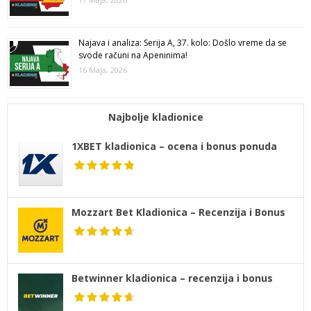
Najava i analiza: Serija A, 37. kolo: Došlo vreme da se
svode računi na Apeninima!
16 Maja, 2026
Najbolje kladionice
1XBET kladionica – ocena i bonus ponuda
Mozzart Bet Kladionica – Recenzija i Bonus
Betwinner kladionica – recenzija i bonus