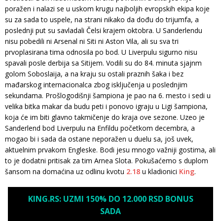
poražen i nalazi se u uskom krugu najboljih evropskih ekipa koje
su za sada to uspele, na strani nikako da dođu do trijumfa, a
poslednji put su savladali Čelsi krajem oktobra. U Sanderlendu
nisu pobedili ni Arsenal ni Siti ni Aston Vila, ali su sva tri
prvoplasirana tima odnosila po bod. U Liverpulu sigurno nisu
spavali posle derbija sa Sitijem. Vodili su do 84. minuta sjajnm
golom Soboslaija, a na kraju su ostali praznih šaka i bez
mađarskog internacionalca zbog isključenja u poslednjim
sekundama. Prošlogodišnji šampiona je pao na 6. mesto i sedi u
velika bitka makar da budu peti i ponovo igraju u Ligi šampiona,
koja će im biti glavno takmičenje do kraja ove sezone. Uzeo je
Sanderlend bod Liverpulu na Enfildu početkom decembra, a
mogao bi i sada da ostane neporažen u duelu sa, još uvek,
aktuelnim prvakom Engleske. Bodi jesu mnogo važniji gostima, ali
to je dodatni pritisak za tim Arnea Slota. Pokušaćemo s duplom
šansom na domaćina uz odlinu kvotu
2.18
u kladionici
King
.
KING.RS: UZMI 150% DO 12.000 RSD BONUS
SADA