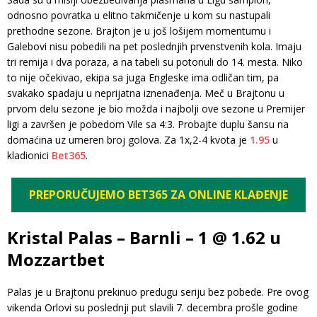
odnosno povratka u elitno takmičenje u kom su nastupali
prethodne sezone. Brajton je u još lošijem momentumu i
Galebovi nisu pobedili na pet poslednjih prvenstvenih kola. Imaju
tri remija i dva poraza, a na tabeli su potonuli do 14. mesta. Niko
to nije očekivao, ekipa sa juga Engleske ima odličan tim, pa
svakako spadaju u neprijatna iznenađenja. Meč u Brajtonu u
prvom delu sezone je bio možda i najbolji ove sezone u Premijer
ligi a završen je pobedom Vile sa 4:3. Probajte duplu šansu na
domaćina uz umeren broj golova. Za 1x,2-4 kvota je
1.95
u
kladionici
Bet365
.
PREPORUČUJEMO BET365 ZA ONLINE KLAĐENJE
Kristal Palas – Barnli – 1 @ 1.62 u
Mozzartbet
Palas je u Brajtonu prekinuo predugu seriju bez pobede. Pre ovog
vikenda Orlovi su poslednji put slavili 7. decembra prošle godine