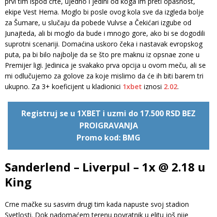
prvi tim ispod crte, ujedno i jedini od koga im preti opasnost,
ekipe Vest Hema. Moglo bi posle ovog kola sve da izgleda bolje
za Šumare, u slučaju da pobede Vulvse a Čekićari izgube od
Junajteda, ali bi moglo da bude i mnogo gore, ako bi se dogodili
suprotni scenariji. Domaćina uskoro čeka i nastavak evropskog
puta, pa bi bilo najbolje da se što pre maknu iz opsnae zone u
Premijer ligi. Jedinica je svakako prva opcija u ovom meču, ali se
mi odlučujemo za golove za koje mislimo da će ih biti barem tri
ukupno. Za 3+ koeficijent u kladionici
1xbet
iznosi
2.02
.
Registruj se u 1XBET i uzmi do 17.500 RSD BEZ
PROIGRAVANJA
Promo kod: BMG
Sanderlend – Liverpul – 1x @ 2.18 u
King
Crne mačke su sasvim drugi tim kada napuste svoj stadion
Svetlosti. Dok nadomaćem terenu povratnik u elitu još nije