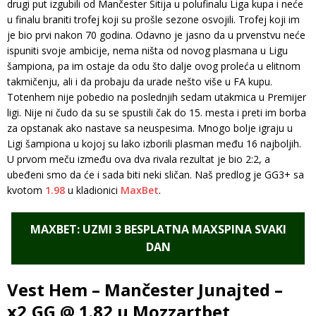
drugi put izgubili od Mančester Sitija u polufinalu Liga kupa i neće
u finalu braniti trofej koji su prošle sezone osvojili. Trofej koji im
je bio prvi nakon 70 godina. Odavno je jasno da u prvenstvu neće
ispuniti svoje ambicije, nema ništa od novog plasmana u Ligu
šampiona, pa im ostaje da odu što dalje ovog proleća u elitnom
takmičenju, ali i da probaju da urade nešto više u FA kupu.
Totenhem nije pobedio na poslednjih sedam utakmica u Premijer
ligi. Nije ni čudo da su se spustili čak do 15. mesta i preti im borba
za opstanak ako nastave sa neuspesima. Mnogo bolje igraju u
Ligi šampiona u kojoj su lako izborili plasman među 16 najboljih.
U prvom meču između ova dva rivala rezultat je bio 2:2, a
ubeđeni smo da će i sada biti neki sličan. Naš predlog je GG3+ sa
kvotom
1.98
u kladionici
MaxBet
.
MAXBET: UZMI 3 BESPLATNA MAXSPINA SVAKI
DAN
Vest Hem – Mančester Junajted –
x2,GG @ 1.82 u Mozzartbet