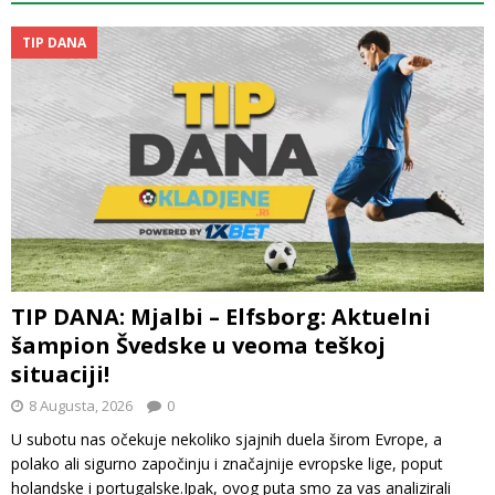
TIP DANA
TIP DANA: Mjalbi – Elfsborg: Aktuelni
šampion Švedske u veoma teškoj
situaciji!
8 Augusta, 2026
0
U subotu nas očekuje nekoliko sjajnih duela širom Evrope, a
polako ali sigurno započinju i značajnije evropske lige, poput
holandske i portugalske.Ipak, ovog puta smo za vas analizirali