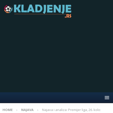
HOME
NAJAVA
Najava i analiza: Premijer liga, 26. kolo: