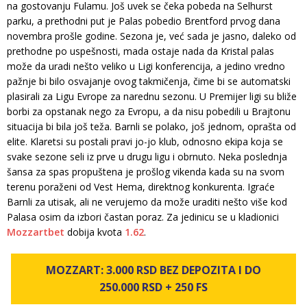
na gostovanju Fulamu. Još uvek se čeka pobeda na Selhurst
parku, a prethodni put je Palas pobedio Brentford prvog dana
novembra prošle godine. Sezona je, već sada je jasno, daleko od
prethodne po uspešnosti, mada ostaje nada da Kristal palas
može da uradi nešto veliko u Ligi konferencija, a jedino vredno
pažnje bi bilo osvajanje ovog takmičenja, čime bi se automatski
plasirali za Ligu Evrope za narednu sezonu. U Premijer ligi su bliže
borbi za opstanak nego za Evropu, a da nisu pobedili u Brajtonu
situacija bi bila još teža. Barnli se polako, još jednom, oprašta od
elite. Klaretsi su postali pravi jo-jo klub, odnosno ekipa koja se
svake sezone seli iz prve u drugu ligu i obrnuto. Neka poslednja
šansa za spas propuštena je prošlog vikenda kada su na svom
terenu poraženi od Vest Hema, direktnog konkurenta. Igraće
Barnli za utisak, ali ne verujemo da može uraditi nešto više kod
Palasa osim da izbori častan poraz. Za jedinicu se u kladionici
Mozzartbet
dobija kvota
1.62
.
MOZZART: 3.000 RSD BEZ DEPOZITA I DO
250.000 RSD + 250 FS