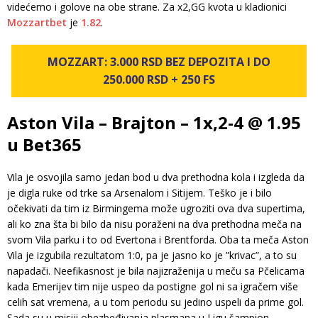
videćemo i golove na obe strane. Za x2,GG kvota u kladionici
Mozzartbet
je
1.82
.
MOZZART: 3.000 RSD BEZ DEPOZITA I DO
250.000 RSD + 250 FS
Aston Vila – Brajton – 1x,2-4 @ 1.95
u Bet365
Vila je osvojila samo jedan bod u dva prethodna kola i izgleda da
je digla ruke od trke sa Arsenalom i Sitijem. Teško je i bilo
očekivati da tim iz Birmingema može ugroziti ova dva supertima,
ali ko zna šta bi bilo da nisu poraženi na dva prethodna meča na
svom Vila parku i to od Evertona i Brentforda. Oba ta meča Aston
Vila je izgubila rezultatom 1:0, pa je jasno ko je ”krivac”, a to su
napadači. Neefikasnost je bila najizraženija u meču sa Pčelicama
kada Emerijev tim nije uspeo da postigne gol ni sa igračem više
celih sat vremena, a u tom periodu su jedino uspeli da prime gol.
Sada su u misiji obezbeđivanja plasmana u Ligu šampion,