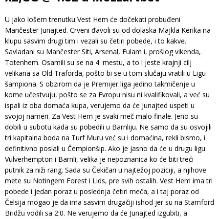
U jako lošem trenutku Vest Hem će dočekati probuđeni
Mančester Junajted. Crveni đavoli su od dolaska Majkla Kerika na
klupu sasvim drugi tim i vezali su četiri pobede, i to kakve.
Savladani su Mančester Siti, Arsenal, Fulam i, prošlog vikenda,
Totenhem. Osamili su se na 4. mestu, a to i jeste krajnji cilj
velikana sa Old Traforda, pošto bi se u tom slučaju vratili u Ligu
šampiona. S obzirom da je Premijer liga jedino takmičenje u
kome učestvuju, pošto se za Evropu nisu ni kvalifikovali, a već su
ispali iz oba domaća kupa, verujemo da će Junajted uspeti u
svojoj nameri. Za Vest Hem je svaki meč malo finale. Jeno su
dobili u subotu kada su pobedili u Barnliju. Ne samo da su osvojili
tri kapitalna boda na Turf Muru već su i domaćina, rekli bismo, i
definitivno poslali u Čempionšip. Ako je jasno da će u drugu ligu
Vulverhempton i Barnli, velika je nepoznanica ko će biti treći
putnik za niži rang. Sada su Čekičari u najtežoj poziciji, a njihove
mete su Notingem Forest i Lids, pre svih ostalih. Vest Hem ima tri
pobede i jedan poraz u poslednja četiri meča, a i taj poraz od
Čelsija mogao je da ima sasvim drugačiji ishod jer su na Stamford
Bridžu vodili sa 2:0. Ne verujemo da će Junajted izgubiti, a