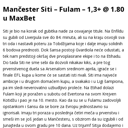
Mančester Siti – Fulam – 1,3+ @ 1.80
u MaxBet
Siti je bio na korak od gubitka nade za osvajanje titule. Na Enfildu
su gubili od Liverpula sve do 84. minuta, ali su na kraju osvojili sva
tri oda i nastavili poteru za Tobdžijama koje i dalje imaju solidnih
6 bodova prednosti. Dok šansa postoji Gvardiola neće odustati, a
tek nam predstoji okršaj dve prvoplasirane ekipe i to na Etihadu.
Do tada Siti ne sme sebi da dozvoli nikakav kiks, a pre tog
prvenstvenog duela sa Arsenalom sredinom aprila, igraće se i
finale EFL kupa u kome će se sastati isti rivali. Siti ima najveće
ambicije i u drugom domaćem kupu, a svakako i u Ligi šampiona,
pa im sledi neverovatno uzbudljivo proleće. Na Etihad dolazi
Fulam koji je poražen u subotu od Evertona na svom Krejven
Kotidžu i pao je na 10. mesto. Kao da su se u Fulamu zadovoljili
opstankom i šansu da se bore za Evropu jednostavno su
ignorisali. Imaju tri poraza u poslednja četiri meča u prvenstvu i
smeši im se još jedan u Mančesteru, s obzirom da su izgubili i od
Junajteda u ovom gradu pre 10 dana. Uz trijumf Sitija dodajemo i