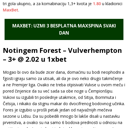
tri gola ukupno, a za komabinaciju 1,3+ kvota je
1.80
u kladionici
MaxBet
.
MAXBET: UZMI 3 BESPLATNA MAXSPINA SVAKI
DAN
Notingem Forest – Vulverhempton
– 3+ @ 2.02 u 1xbet
Mogao bi ovo da bude zicer dana, domaćinu su bodi neophodni a
fgosti igraju samo za utisak, ali da je ovo neko drugo takmičenje
a ne Premijer liga. Ovako ne treba otpisivati Vulvse u ovom meču i
pored činjenice da su već sada sa obe noge u Čempionšipu.
Vukovi su izgubili tri poslednje utakmice, od Sitija, Bornmuta i
Čelsija, i nikako da stignu makar do dvocifrenog bodovnog učinka.
Fores je izgubio u prošli petak jedan od najvažnijih mečeva
sezone u Lidsu. Da su pobedili mnogo bi lakše disali u nastavku
prvenstva, a ovako su na samo 6 bodova prednosti u odnosu na