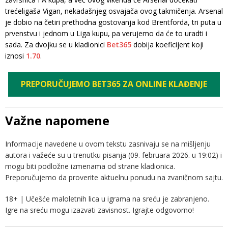
trećeligaša Vigan, nekadašnjeg osvajača ovog takmičenja. Arsenal
je dobio na četiri prethodna gostovanja kod Brentforda, tri puta u
prvenstvu i jednom u Liga kupu, pa verujemo da će to uradti i
sada. Za dvojku se u kladionici
Bet365
dobija koeficijent koji
iznosi
1.70
.
PREPORUČUJEMO BET365 ZA ONLINE KLAĐENJE
Važne napomene
Informacije navedene u ovom tekstu zasnivaju se na mišljenju
autora i važeće su u trenutku pisanja (09. februara 2026. u 19:02) i
mogu biti podložne izmenama od strane kladionica.
Preporučujemo da proverite aktuelnu ponudu na zvaničnom sajtu.
18+ | Učešće maloletnih lica u igrama na sreću je zabranjeno.
Igre na sreću mogu izazvati zavisnost. Igrajte odgovorno!