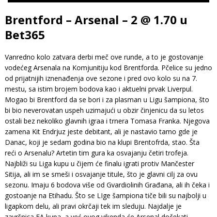
Brentford – Arsenal – 2 @ 1.70 u
Bet365
Vanredno kolo zatvara derbi meč ove runde, a to je gostovanje
vodećeg Arsenala na Komjunitiju kod Brentforda. Pčelice su jedno
od prijatnijih iznenađenja ove sezone i pred ovo kolo su na 7.
mestu, sa istim brojem bodova kao i aktuelni prvak Liverpul.
Mogao bi Brentford da se bori i za plasman u Ligu šampiona, što
bi bio neverovatan uspeh uzimajući u obzir činjenicu da su letos
ostali bez nekoliko glavnih igraa i trnera Tomasa Franka. Njegova
zamena Kit Endrjuz jeste debitant, ali je nastavio tamo gde je
Danac, koji je sedam godina bio na klupi Brentofrda, stao. Šta
reći o Arsenalu? Artetin tim gura ka osvajanju četiri trofeja.
Najbliži su Liga kupu u čijem će finalu igrati protiv Mančester
Sitija, ali im se smeši i osvajanje titule, što je glavni cilj za ovu
sezonu. Imaju 6 bodova više od Gvardiolinih Građana, ali ih čeka i
gostoanje na Etihadu. Što se LIge šampiona tiče bili su najbolji u
ligapkom delu, ali pravi okrčaji tek im sleduju. Najdalje je
završnica FA kupa, a već ovog vikenda će Arsenal dočekati