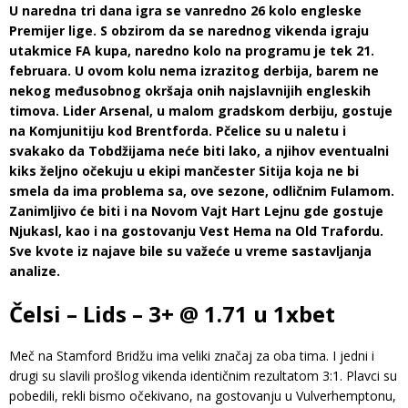
U naredna tri dana igra se vanredno 26 kolo engleske
Premijer lige. S obzirom da se narednog vikenda igraju
utakmice FA kupa, naredno kolo na programu je tek 21.
februara. U ovom kolu nema izrazitog derbija, barem ne
nekog međusobnog okršaja onih najslavnijih engleskih
timova. Lider Arsenal, u malom gradskom derbiju, gostuje
na Komjunitiju kod Brentforda. Pčelice su u naletu i
svakako da Tobdžijama neće biti lako, a njihov eventualni
kiks željno očekuju u ekipi mančester Sitija koja ne bi
smela da ima problema sa, ove sezone, odličnim Fulamom.
Zanimljivo će biti i na Novom Vajt Hart Lejnu gde gostuje
Njukasl, kao i na gostovanju Vest Hema na Old Trafordu.
Sve kvote iz najave bile su važeće u vreme sastavljanja
analize.
Čelsi – Lids – 3+ @ 1.71 u 1xbet
Meč na Stamford Bridžu ima veliki značaj za oba tima. I jedni i
drugi su slavili prošlog vikenda identičnim rezultatom 3:1. Plavci su
pobedili, rekli bismo očekivano, na gostovanju u Vulverhemptonu,