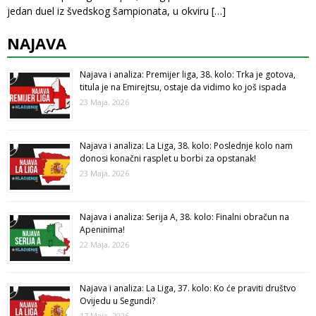
jedan duel iz švedskog šampionata, u okviru
[…]
NAJAVA
Najava i analiza: Premijer liga, 38. kolo: Trka je gotova,
titula je na Emirejtsu, ostaje da vidimo ko još ispada
23 Maja, 2026
Najava i analiza: La Liga, 38. kolo: Poslednje kolo nam
donosi konačni rasplet u borbi za opstanak!
23 Maja, 2026
Najava i analiza: Serija A, 38. kolo: Finalni obračun na
Apeninima!
22 Maja, 2026
Najava i analiza: La Liga, 37. kolo: Ko će praviti društvo
Ovijedu u Segundi?
17 Maja, 2026