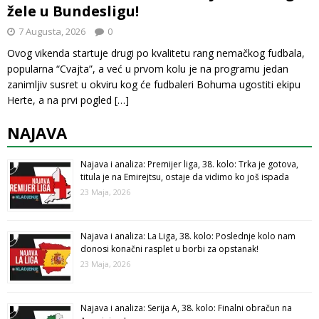
žele u Bundesligu!
7 Augusta, 2026
0
Ovog vikenda startuje drugi po kvalitetu rang nemačkog fudbala,
popularna “Cvajta”, a već u prvom kolu je na programu jedan
zanimljiv susret u okviru kog će fudbaleri Bohuma ugostiti ekipu
Herte, a na prvi pogled
[…]
NAJAVA
Najava i analiza: Premijer liga, 38. kolo: Trka je gotova,
titula je na Emirejtsu, ostaje da vidimo ko još ispada
23 Maja, 2026
Najava i analiza: La Liga, 38. kolo: Poslednje kolo nam
donosi konačni rasplet u borbi za opstanak!
23 Maja, 2026
Najava i analiza: Serija A, 38. kolo: Finalni obračun na