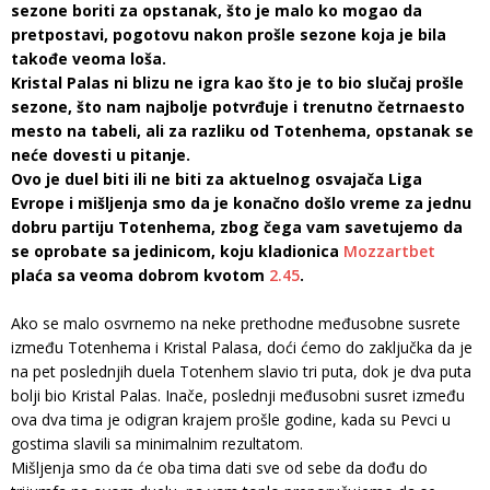
sezone boriti za opstanak, što je malo ko mogao da
pretpostavi, pogotovu nakon prošle sezone koja je bila
takođe veoma loša.
Kristal Palas ni blizu ne igra kao što je to bio slučaj prošle
sezone, što nam najbolje potvrđuje i trenutno četrnaesto
mesto na tabeli, ali za razliku od Totenhema, opstanak se
neće dovesti u pitanje.
Ovo je duel biti ili ne biti za aktuelnog osvajača Liga
Evrope i mišljenja smo da je konačno došlo vreme za jednu
dobru partiju Totenhema, zbog čega vam savetujemo da
se oprobate sa jedinicom, koju kladionica
Mozzartbet
plaća sa veoma dobrom kvotom
2.45
.
Ako se malo osvrnemo na neke prethodne međusobne susrete
između Totenhema i Kristal Palasa, doći ćemo do zaključka da je
na pet poslednjih duela Totenhem slavio tri puta, dok je dva puta
bolji bio Kristal Palas. Inače, poslednji međusobni susret između
ova dva tima je odigran krajem prošle godine, kada su Pevci u
gostima slavili sa minimalnim rezultatom.
Mišljenja smo da će oba tima dati sve od sebe da dođu do