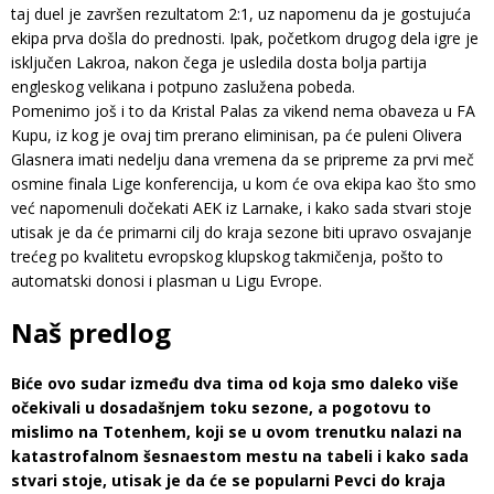
taj duel je završen rezultatom 2:1, uz napomenu da je gostujuća
ekipa prva došla do prednosti. Ipak, početkom drugog dela igre je
isključen Lakroa, nakon čega je usledila dosta bolja partija
engleskog velikana i potpuno zaslužena pobeda.
Pomenimo još i to da Kristal Palas za vikend nema obaveza u FA
Kupu, iz kog je ovaj tim prerano eliminisan, pa će puleni Olivera
Glasnera imati nedelju dana vremena da se pripreme za prvi meč
osmine finala Lige konferencija, u kom će ova ekipa kao što smo
već napomenuli dočekati AEK iz Larnake, i kako sada stvari stoje
utisak je da će primarni cilj do kraja sezone biti upravo osvajanje
trećeg po kvalitetu evropskog klupskog takmičenja, pošto to
automatski donosi i plasman u Ligu Evrope.
Naš predlog
Biće ovo sudar između dva tima od koja smo daleko više
očekivali u dosadašnjem toku sezone, a pogotovu to
mislimo na Totenhem, koji se u ovom trenutku nalazi na
katastrofalnom šesnaestom mestu na tabeli i kako sada
stvari stoje, utisak je da će se popularni Pevci do kraja