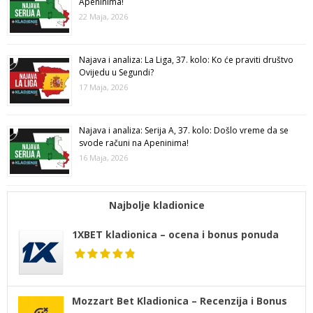
Apeninima!
22 Maja, 2026
Najava i analiza: La Liga, 37. kolo: Ko će praviti društvo
Ovijedu u Segundi?
17 Maja, 2026
Najava i analiza: Serija A, 37. kolo: Došlo vreme da se
svode računi na Apeninima!
16 Maja, 2026
Najbolje kladionice
1XBET kladionica – ocena i bonus ponuda
Mozzart Bet Kladionica – Recenzija i Bonus