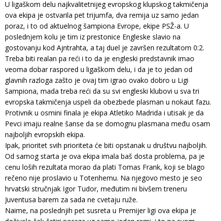
U ligaškom delu najkvalitetnijeg evropskog klupskog takmičenja
ova ekipa je ostvarila pet trijumfa, dva remija uz samo jedan
poraz, i to od aktuelnog šampiona Evrope, ekipe PSŽ-a. U
poslednjem kolu je tim iz prestonice Engleske slavio na
gostovanju kod Ajntrahta, a taj duel je završen rezultatom 0:2.
Treba biti realan pa reći i to da je engleski predstavnik imao
veoma dobar raspored u ligaškom delu, i da je to jedan od
glavnih razloga zašto je ovaj tim igrao ovako dobro u Ligi
šampiona, mada treba reći da su svi engleski klubovi u sva tri
evropska takmičenja uspeli da obezbede plasman u nokaut fazu.
Protivnik u osmini finala je ekipa Atletiko Madrida i utisak je da
Pevci imaju realne šanse da se domognu plasmana među osam
najboljih evropskih ekipa.
Ipak, prioritet svih prioriteta će biti opstanak u društvu najboljih.
Od samog starta je ova ekipa imala baš dosta problema, pa je
cenu loših rezultata morao da plati Tomas Frank, koji se blago
rečeno nije proslavio u Totenhemu. Na njegovo mesto je seo
hrvatski stručnjak Igor Tudor, međutim ni bivšem treneru
Juventusa barem za sada ne cvetaju ruže.
Naime, na poslednjih pet susreta u Premijer ligi ova ekipa je