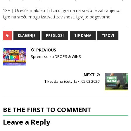
18+ | Učešće maloletnih lica u igrama na sreću je zabranjeno.
Igre na sreću mogu izazvati zavisnost. Igrajte odgovorno!
KLAĐENJE
PREDLOZI
TIP DANA
TIPOVI
PREVIOUS
Spremi se za DROPS & WINS
NEXT
Tiket dana (četvrtak, 05.03.2026)
BE THE FIRST TO COMMENT
Leave a Reply