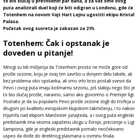
to bio slučaj u prethodnih par dana, a za vas smo ovog
puta analizirali duel koji će biti odigran u Londonu, gde će
Totenhem na novom Vajt Hart Lejnu ugostiti ekipu Kristal
Palasa.
Početak ovog susreta je zakazan za 21h.
Totenhem: Čak i opstanak je
doveden u pitanje!
Mnogi su bili mišljenja da Totenhem prosto ne može gore od
prošle sezone, koju je ovaj tim završio u donjem delu tabele, ali
bez problema oko opstanka, ali smo vrlo brzo postali svesni da
Pevci i ovog puta imaju košmarnu sezonu, još slabiju nego što je
to bio slučaj prošle, naravno, samo ako govorimo o Premijer ligi.
Poznato je da su popularni Pevci prošle sezone stigli do trofeja u
drugom po kvalitetu evropskom klupskom takmičenju, i to nakon
trijumfa nad ekipom Mančester junajteda, a i ovog puta engleski
predstavnik ima veoma zapaženu ulogu u Evropi, preciznije u Ligi
šampiona, gde je engleski predstavnik pomalo neočekivano
uspeo da dođe do direktnog plasmana u osminu finala.