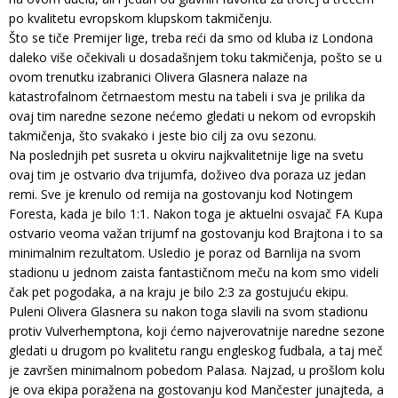
po kvalitetu evropskom klupskom takmičenju.
Što se tiče Premijer lige, treba reći da smo od kluba iz Londona
daleko više očekivali u dosadašnjem toku takmičenja, pošto se u
ovom trenutku izabranici Olivera Glasnera nalaze na
katastrofalnom četrnaestom mestu na tabeli i sva je prilika da
ovaj tim naredne sezone nećemo gledati u nekom od evropskih
takmičenja, što svakako i jeste bio cilj za ovu sezonu.
Na poslednjih pet susreta u okviru najkvalitetnije lige na svetu
ovaj tim je ostvario dva trijumfa, doživeo dva poraza uz jedan
remi. Sve je krenulo od remija na gostovanju kod Notingem
Foresta, kada je bilo 1:1. Nakon toga je aktuelni osvajač FA Kupa
ostvario veoma važan trijumf na gostovanju kod Brajtona i to sa
minimalnim rezultatom. Usledio je poraz od Barnlija na svom
stadionu u jednom zaista fantastičnom meču na kom smo videli
čak pet pogodaka, a na kraju je bilo 2:3 za gostujuću ekipu.
Puleni Olivera Glasnera su nakon toga slavili na svom stadionu
protiv Vulverhemptona, koji ćemo najverovatnije naredne sezone
gledati u drugom po kvalitetu rangu engleskog fudbala, a taj meč
je završen minimalnom pobedom Palasa. Najzad, u prošlom kolu
je ova ekipa poražena na gostovanju kod Mančester junajteda, a