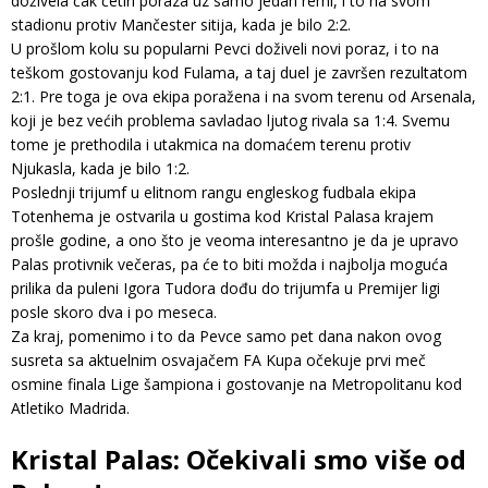
doživela čak četiri poraza uz samo jedan remi, i to na svom
stadionu protiv Mančester sitija, kada je bilo 2:2.
U prošlom kolu su popularni Pevci doživeli novi poraz, i to na
teškom gostovanju kod Fulama, a taj duel je završen rezultatom
2:1. Pre toga je ova ekipa poražena i na svom terenu od Arsenala,
koji je bez većih problema savladao ljutog rivala sa 1:4. Svemu
tome je prethodila i utakmica na domaćem terenu protiv
Njukasla, kada je bilo 1:2.
Poslednji trijumf u elitnom rangu engleskog fudbala ekipa
Totenhema je ostvarila u gostima kod Kristal Palasa krajem
prošle godine, a ono što je veoma interesantno je da je upravo
Palas protivnik večeras, pa će to biti možda i najbolja moguća
prilika da puleni Igora Tudora dođu do trijumfa u Premijer ligi
posle skoro dva i po meseca.
Za kraj, pomenimo i to da Pevce samo pet dana nakon ovog
susreta sa aktuelnim osvajačem FA Kupa očekuje prvi meč
osmine finala Lige šampiona i gostovanje na Metropolitanu kod
Atletiko Madrida.
Kristal Palas: Očekivali smo više od