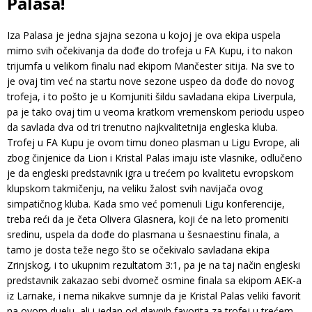
Palasa!
Iza Palasa je jedna sjajna sezona u kojoj je ova ekipa uspela
mimo svih očekivanja da dođe do trofeja u FA Kupu, i to nakon
trijumfa u velikom finalu nad ekipom Mančester sitija. Na sve to
je ovaj tim već na startu nove sezone uspeo da dođe do novog
trofeja, i to pošto je u Komjuniti šildu savladana ekipa Liverpula,
pa je tako ovaj tim u veoma kratkom vremenskom periodu uspeo
da savlada dva od tri trenutno najkvalitetnija engleska kluba.
Trofej u FA Kupu je ovom timu doneo plasman u Ligu Evrope, ali
zbog činjenice da Lion i Kristal Palas imaju iste vlasnike, odlučeno
je da engleski predstavnik igra u trećem po kvalitetu evropskom
klupskom takmičenju, na veliku žalost svih navijača ovog
simpatičnog kluba. Kada smo već pomenuli Ligu konferencije,
treba reći da je četa Olivera Glasnera, koji će na leto promeniti
sredinu, uspela da dođe do plasmana u šesnaestinu finala, a
tamo je dosta teže nego što se očekivalo savladana ekipa
Zrinjskog, i to ukupnim rezultatom 3:1, pa je na taj način engleski
predstavnik zakazao sebi dvomeč osmine finala sa ekipom AEK-a
iz Larnake, i nema nikakve sumnje da je Kristal Palas veliki favorit
na ovom duelu, ali i jedan od glavnih favorita za trofej u trećem