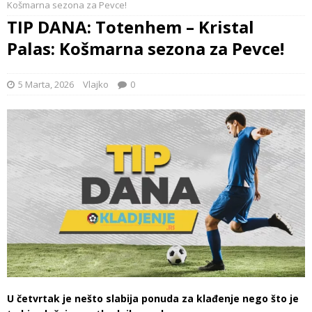
Košmarna sezona za Pevce!
TIP DANA: Totenhem – Kristal
Palas: Košmarna sezona za Pevce!
5 Marta, 2026
Vlajko
0
U četvrtak je nešto slabija ponuda za klađenje nego što je