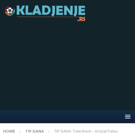
HOME
TIP DANA
TIP DANA: Totenhem – Kristal Palas: