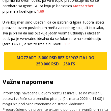
trijumfa na ovom duelu, pa vam toplo preporučujemo da se
oprobate sa igrom GG za koju je kladionica
Mozzartbet
pripremila koeficijent
1.60
.
U velikoj meri smo ubeđeni da će izabranici Igora Tudora izbeći
poraz na ovom poslednjem meču vanrednog kola, ali isto tako,
sva je prilika da nas očekuje jedan veoma uzbudljiv i efikasan
duel, pa je verovatno idealno da se fokusirate na kombinaciju
igara 1X&3+, a sve to uz sjajnu kvotu
3.05
.
MOZZART: 3.000 RSD BEZ DEPOZITA I DO
250.000 RSD + 250 FS
Važne napomene
Informacije navedene u ovom tekstu zasnivaju se na mišljenju
autora i važeće su u trenutku pisanja (04. marta 2026. u 11:08) i
mogu biti podložne izmenama od strane kladionica.
Preporučujemo da proverite aktuelnu ponudu na zvaničnom sajtu.