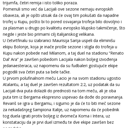
trijumfa, četiri remija i isto toliko poraza.
Pomenuli smo već da Lacijali ove sezone nemaju evropskih
obaveza, ali je opšti utisak da će ovaj tim pokušati da napadne
trofej u Kupu, pošto bi to pored osvajanja trofeja bilo dovoljno i
za plasman u drugo po kvalitetu evropsko klupsko takmičenje, što
negde i jeste bio primarni cilj italijanskog velikana.
U četvrtfinalu su izabranici Maurisija Sarija uspeli da eliminišu
ekipu Bolonje, koja je inače prošle sezone i stigla do trofeja u
Kupu nakon pobede nad Milanom, a taj duel na stadionu “Renato
Dal’ Ara” je završen pobedom Lacijala nakon boljeg izvođenja
jedanaesteraca, uz napomenu da su fudbaleri gostujuće ekipe
pogodili sva četiri puta sa bele tačke.
U prvom polufinalnom meču Lacio je na svom stadionu ugostio
Atalantu, a taj duel je završen rezultatom 2:2, uz podatak da su
Lacijali dva puta dolazili do prednosti na tom meču, ali je oba
puta tim iz Bergama ekspresno uspevao da dođe do poravnanja.
Revanš se igra u Bergamu, i sigurno je da će to biti meč sezone
za nekadašnjeg šampiona Italije, uz napomenu da će pobednik
tog duela igrati protiv boljeg iz dvomeča Koma i Intera, uz
konstataciju da je prvi duel između te dve ekipe završen bez