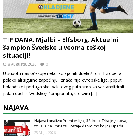
TIP DANA: Mjalbi – Elfsborg: Aktuelni
šampion Švedske u veoma teškoj
situaciji!
8 Augusta, 2026
0
U subotu nas očekuje nekoliko sjajnih duela širom Evrope, a
polako ali sigurno započinju i značajnije evropske lige, poput
holandske i portugalske.Ipak, ovog puta smo za vas analizirali
jedan duel iz švedskog šampionata, u okviru
[…]
NAJAVA
Najava i analiza: Premijer liga, 38. kolo: Trka je gotova,
titula je na Emirejtsu, ostaje da vidimo ko još ispada
23 Maja, 2026