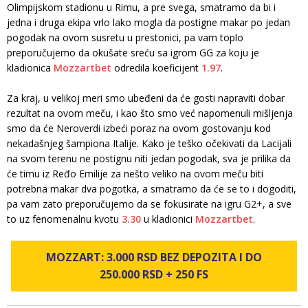
Olimpijskom stadionu u Rimu, a pre svega, smatramo da bi i
jedna i druga ekipa vrlo lako mogla da postigne makar po jedan
pogodak na ovom susretu u prestonici, pa vam toplo
preporučujemo da okušate sreću sa igrom GG za koju je
kladionica
Mozzartbet
odredila koeficijent
1.97
.
Za kraj, u velikoj meri smo ubeđeni da će gosti napraviti dobar
rezultat na ovom meču, i kao što smo već napomenuli mišljenja
smo da će Neroverdi izbeći poraz na ovom gostovanju kod
nekadašnjeg šampiona Italije. Kako je teško očekivati da Lacijali
na svom terenu ne postignu niti jedan pogodak, sva je prilika da
će timu iz Ređo Emilije za nešto veliko na ovom meču biti
potrebna makar dva pogotka, a smatramo da će se to i dogoditi,
pa vam zato preporučujemo da se fokusirate na igru G2+, a sve
to uz fenomenalnu kvotu
3.30
u kladionici
Mozzartbet
.
MOZZART: 3.000 RSD BEZ DEPOZITA I DO
250.000 RSD + 250 FS