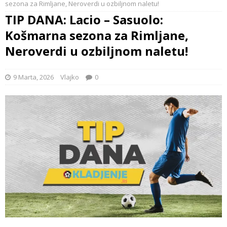
sezona za Rimljane, Neroverdi u ozbiljnom naletu!
TIP DANA: Lacio – Sasuolo:
Košmarna sezona za Rimljane,
Neroverdi u ozbiljnom naletu!
9 Marta, 2026
Vlajko
0