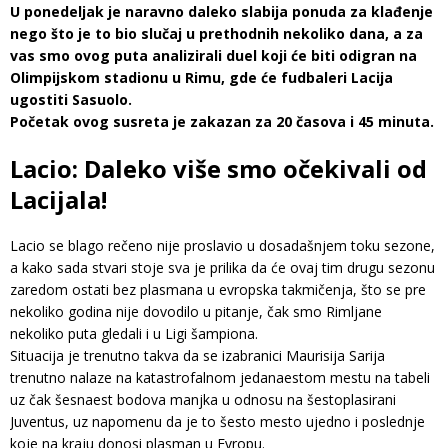
U ponedeljak je naravno daleko slabija ponuda za klađenje
nego što je to bio slučaj u prethodnih nekoliko dana, a za
vas smo ovog puta analizirali duel koji će biti odigran na
Olimpijskom stadionu u Rimu, gde će fudbaleri Lacija
ugostiti Sasuolo.
Početak ovog susreta je zakazan za 20 časova i 45 minuta.
Lacio: Daleko više smo očekivali od
Lacijala!
Lacio se blago rečeno nije proslavio u dosadašnjem toku sezone,
a kako sada stvari stoje sva je prilika da će ovaj tim drugu sezonu
zaredom ostati bez plasmana u evropska takmičenja, što se pre
nekoliko godina nije dovodilo u pitanje, čak smo Rimljane
nekoliko puta gledali i u Ligi šampiona.
Situacija je trenutno takva da se izabranici Maurisija Sarija
trenutno nalaze na katastrofalnom jedanaestom mestu na tabeli
uz čak šesnaest bodova manjka u odnosu na šestoplasirani
Juventus, uz napomenu da je to šesto mesto ujedno i poslednje
koje na kraju donosi plasman u Evropu.