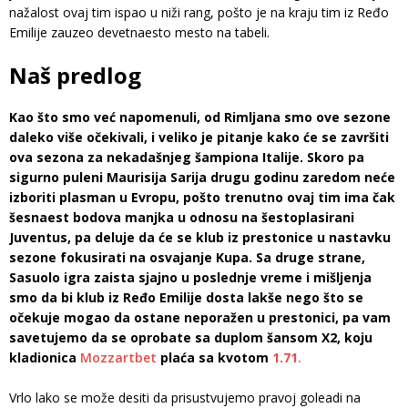
nažalost ovaj tim ispao u niži rang, pošto je na kraju tim iz Ređo
Emilije zauzeo devetnaesto mesto na tabeli.
Naš predlog
Kao što smo već napomenuli, od Rimljana smo ove sezone
daleko više očekivali, i veliko je pitanje kako će se završiti
ova sezona za nekadašnjeg šampiona Italije. Skoro pa
sigurno puleni Maurisija Sarija drugu godinu zaredom neće
izboriti plasman u Evropu, pošto trenutno ovaj tim ima čak
šesnaest bodova manjka u odnosu na šestoplasirani
Juventus, pa deluje da će se klub iz prestonice u nastavku
sezone fokusirati na osvajanje Kupa. Sa druge strane,
Sasuolo igra zaista sjajno u poslednje vreme i mišljenja
smo da bi klub iz Ređo Emilije dosta lakše nego što se
očekuje mogao da ostane neporažen u prestonici, pa vam
savetujemo da se oprobate sa duplom šansom X2, koju
kladionica
Mozzartbet
plaća sa kvotom
1.71
.
Vrlo lako se može desiti da prisustvujemo pravoj goleadi na