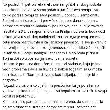
Na poslednjih pet susreta u elitnom rangu italijanskog fudbala
ova ekipa je ostvarila samo jedan trijumf, uz dva remija i isto
toliko poraza. Svoju za sada poslednju pobedu u šampionatu
Sarijevi puleni su ostvarili pre više od mesec dana kada je na
domaćem terenu savladana ekipa Đenove, a taj duel je završen
rezultatom 3:2, uz napomenu da su Rimljani do sva tri boda došli
nakon gola u sudijskoj nadoknadi. Nakon toga je ovaj tim vezao
četiri meča bez trijumfa u italijanskom prvenstvu, a sve je krenulo
od remija na gostovanju kod Juventusa, kada je bilo 2:2, uz opšti
utisak da su Lacijali nadigrali Staru damu, a do boda je tim iz
Torina došao u poslednjim sekundama susreta.
Usledio je poraz na domaćem terenu od Atalante, koja je bez
većih problema slavila sa 0:2, da bi nakon toga tim sa Olimpika
remizirao na teškom gostovanju kod Kaljarija, kada nije bilo
pogodaka.
Najzad, u prošlom kolu je tim iz prestonice Italije poražen na
gostovanju kod Torina, a taj duel su popularni Bikovi rešili u svoju
korist rezultatom 2:0.
Kada se radi o partijama na domaćem terenu, do sada je Lacio
odigrao trinaest susreta na domaćem terenu i ostvario pet