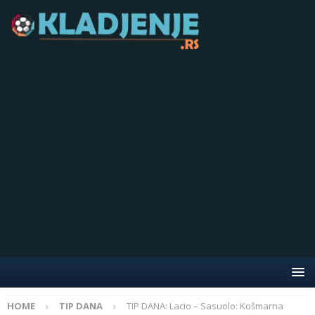
HOME
TIP DANA
TIP DANA: Lacio – Sasuolo: Košmarna