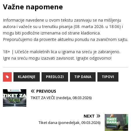
Važne napomene
Informacije navedene u ovom tekstu zasnivaju se na mišljenju
autora i važeće su u trenutku pisanja (08. marta 2026. u 18:06) i
mogu biti podložne izmenama od strane kladionica.
Preporučujemo da proverite aktuelnu ponudu na zvaničnom sajtu.
18+ | Učešće maloletnih lica u igrama na sreću je zabranjeno.
Igre na sreću mogu izazvati zavisnost. Igrajte odgovorno!
KLAĐENJE
PREDLOZI
TIP DANA
TIPOVI
PREVIOUS
TIKET ZA VEČE (nedelja, 08.03.2026)
NEXT
Tiket dana (ponedeljak, 09.03.2026)