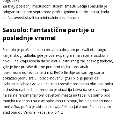
pogodaka.
Za kraj, poslednji međusobni susret između Lacija i Sasuola je
odigran sredinom septembra prošle godine u Ređo Emiliji, kada
su Neroverdi slavili sa minimalnim rezultatom.
Sasuolo: Fantastične partije u
poslednje vreme!
Sasuolo je prošlu sezonu proveo u drugom po kvalitetu rangu
italijanskog fudbala, gde je ova ekipa igrala na veoma visokom
nivou i na kraju uspela da se vrati u elitni rang italijanskog fudbala,
gde je bez previše dileme primarni cilj bio opstanak.
Ipak, moramo reći da je tim iz Ređo Emilije od samog starta
pokazao jednu zrelu i disciplinovanu igru i bilo je jasno da
izabranici Fabija Grosa neće imati previše problema oko opstanka
u društvu najboljih, a trenutno je situacija takva da se ova ekipa
nalazi na fenomenalnom devetom mestu na tabeli uz samo bod
manjka u odnosu na osmoplasiranu Bolonju, koja na sve to ima i
meč viška, pošto je aktuelni osvajač Kupa juče poražen na svom
stadionu od Verone, kada je bilo 1:2.