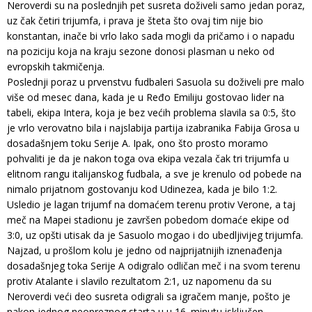
Neroverdi su na poslednjih pet susreta doživeli samo jedan poraz,
uz čak četiri trijumfa, i prava je šteta što ovaj tim nije bio
konstantan, inače bi vrlo lako sada mogli da pričamo i o napadu
na poziciju koja na kraju sezone donosi plasman u neko od
evropskih takmičenja.
Poslednji poraz u prvenstvu fudbaleri Sasuola su doživeli pre malo
više od mesec dana, kada je u Ređo Emiliju gostovao lider na
tabeli, ekipa Intera, koja je bez većih problema slavila sa 0:5, što
je vrlo verovatno bila i najslabija partija izabranika Fabija Grosa u
dosadašnjem toku Serije A. Ipak, ono što prosto moramo
pohvaliti je da je nakon toga ova ekipa vezala čak tri trijumfa u
elitnom rangu italijanskog fudbala, a sve je krenulo od pobede na
nimalo prijatnom gostovanju kod Udinezea, kada je bilo 1:2.
Usledio je lagan trijumf na domaćem terenu protiv Verone, a taj
meč na Mapei stadionu je završen pobedom domaće ekipe od
3:0, uz opšti utisak da je Sasuolo mogao i do ubedljivijeg trijumfa.
Najzad, u prošlom kolu je jedno od najprijatnijih iznenađenja
dosadašnjeg toka Serije A odigralo odličan meč i na svom terenu
protiv Atalante i slavilo rezultatom 2:1, uz napomenu da su
Neroverdi veći deo susreta odigrali sa igračem manje, pošto je
nakon jednog neopreznog starta u u 16. minutu isključen