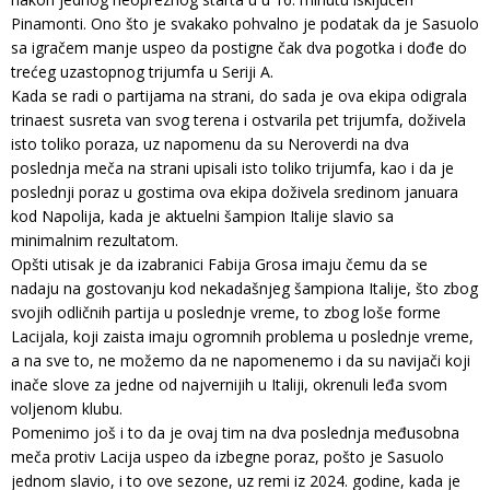
Pinamonti. Ono što je svakako pohvalno je podatak da je Sasuolo
sa igračem manje uspeo da postigne čak dva pogotka i dođe do
trećeg uzastopnog trijumfa u Seriji A.
Kada se radi o partijama na strani, do sada je ova ekipa odigrala
trinaest susreta van svog terena i ostvarila pet trijumfa, doživela
isto toliko poraza, uz napomenu da su Neroverdi na dva
poslednja meča na strani upisali isto toliko trijumfa, kao i da je
poslednji poraz u gostima ova ekipa doživela sredinom januara
kod Napolija, kada je aktuelni šampion Italije slavio sa
minimalnim rezultatom.
Opšti utisak je da izabranici Fabija Grosa imaju čemu da se
nadaju na gostovanju kod nekadašnjeg šampiona Italije, što zbog
svojih odličnih partija u poslednje vreme, to zbog loše forme
Lacijala, koji zaista imaju ogromnih problema u poslednje vreme,
a na sve to, ne možemo da ne napomenemo i da su navijači koji
inače slove za jedne od najvernijih u Italiji, okrenuli leđa svom
voljenom klubu.
Pomenimo još i to da je ovaj tim na dva poslednja međusobna
meča protiv Lacija uspeo da izbegne poraz, pošto je Sasuolo
jednom slavio, i to ove sezone, uz remi iz 2024. godine, kada je