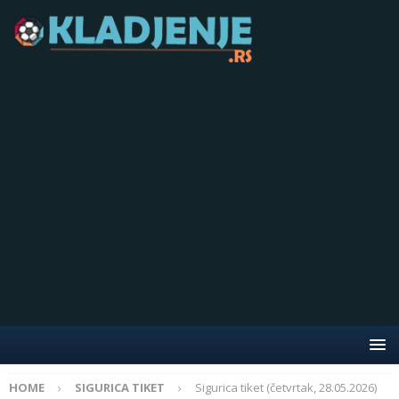
HOME
SIGURICA TIKET
Sigurica tiket (četvrtak, 28.05.2026)