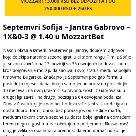
MOZZART: 3.000 RSD BEZ DEPOZITA I DO
250.000 RSD + 250 FS
Septemvri Sofija – Jantra Gabrovo –
1X&0-3 @ 1.40 u MozzartBet
Nakon okršaja između Septemvrija i Jantre, dobićem odgovor
koja će ekipa naredne sezone igrati u elitnom rangu. Tim iz Sofije
je sezonu završio na 13. poziciji sa 36 osvojenih bodova i sada
kroz doigravanje moraju da sačuvaju svoj status među najboljim
timovima Bugarske. Značajno je Septemvri podigao formu u
poslednjih mjesec dana, imaju samo jedan poraz na poslednjih
10 mečeva i na ovoj utakmici su favoriti. Gosti iz Gabrova su u
drugoj ligi završili na drugoj poziciji sa 64 osvojena boda, iza
Dunav Rusea koji je imao pet bodova više. Jantra takođe igra u
dosta dobroj formi, oni su bez poraza još od sredine marta,
međutim tokom čitave sezone su dosta bolje igrali na domaćem
terenu nego u gostima. Ne očekujemo pretjerano efikasan meč,
ulog je veliki za oba tima, a prednost dajemo domaćinu koji je