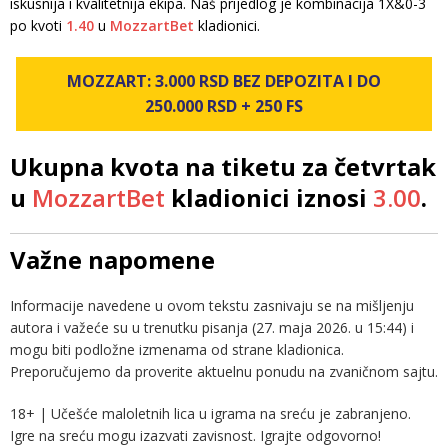
iskusnija i kvalitetnija ekipa. Naš prijedlog je kombinacija 1X&0-3
po kvoti
1.40
u
MozzartBet
kladionici.
MOZZART: 3.000 RSD BEZ DEPOZITA I DO
250.000 RSD + 250 FS
Ukupna kvota na tiketu za četvrtak
u
MozzartBet
kladionici iznosi
3.00
.
Važne napomene
Informacije navedene u ovom tekstu zasnivaju se na mišljenju
autora i važeće su u trenutku pisanja (27. maja 2026. u 15:44) i
mogu biti podložne izmenama od strane kladionica.
Preporučujemo da proverite aktuelnu ponudu na zvaničnom sajtu.
18+ | Učešće maloletnih lica u igrama na sreću je zabranjeno.
Igre na sreću mogu izazvati zavisnost. Igrajte odgovorno!