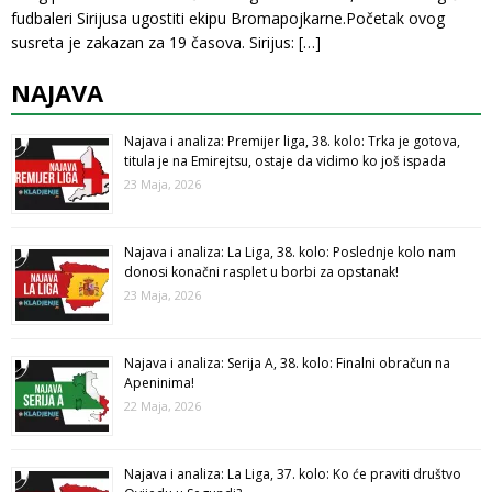
fudbaleri Sirijusa ugostiti ekipu Bromapojkarne.Početak ovog
susreta je zakazan za 19 časova. Sirijus:
[…]
NAJAVA
Najava i analiza: Premijer liga, 38. kolo: Trka je gotova,
titula je na Emirejtsu, ostaje da vidimo ko još ispada
23 Maja, 2026
Najava i analiza: La Liga, 38. kolo: Poslednje kolo nam
donosi konačni rasplet u borbi za opstanak!
23 Maja, 2026
Najava i analiza: Serija A, 38. kolo: Finalni obračun na
Apeninima!
22 Maja, 2026
Najava i analiza: La Liga, 37. kolo: Ko će praviti društvo