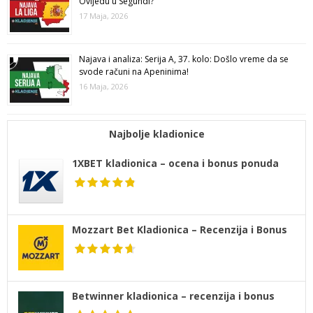
Ovijedu u Segundi?
17 Maja, 2026
Najava i analiza: Serija A, 37. kolo: Došlo vreme da se
svode računi na Apeninima!
16 Maja, 2026
Najbolje kladionice
1XBET kladionica – ocena i bonus ponuda
Mozzart Bet Kladionica – Recenzija i Bonus
Betwinner kladionica – recenzija i bonus