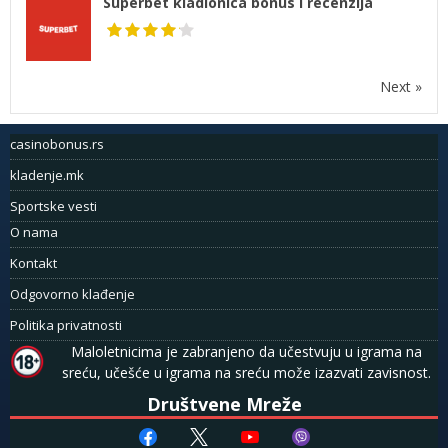
Superbet kladionica bonus i recenzija
Next »
casinobonus.rs
kladenje.mk
Sportske vesti
O nama
Kontakt
Odgovorno klađenje
Politika privatnosti
Maloletnicima je zabranjeno da učestvuju u igrama na
sreću, učešće u igrama na sreću može izazvati zavisnost.
Društvene Mreže