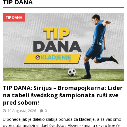
TIP DANA
TIP DANA
TIP DANA: Sirijus – Bromapojkarna: Lider
na tabeli švedskog šampionata ruši sve
pred sobom!
10 Augusta, 2026
0
U ponedeljak je daleko slabija ponuda za klađenje, a za vas smo
ovog puta analizirali duel švedskog Alsvenskana, u okviru kog će