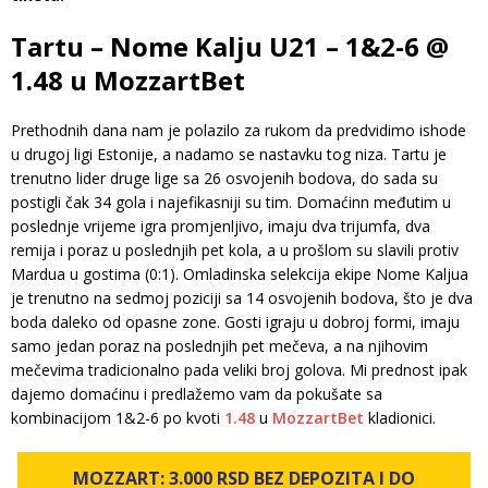
Tartu – Nome Kalju U21 – 1&2-6 @
1.48 u MozzartBet
Prethodnih dana nam je polazilo za rukom da predvidimo ishode
u drugoj ligi Estonije, a nadamo se nastavku tog niza. Tartu je
trenutno lider druge lige sa 26 osvojenih bodova, do sada su
postigli čak 34 gola i najefikasniji su tim. Domaćinn međutim u
poslednje vrijeme igra promjenljivo, imaju dva trijumfa, dva
remija i poraz u poslednjih pet kola, a u prošlom su slavili protiv
Mardua u gostima (0:1). Omladinska selekcija ekipe Nome Kaljua
je trenutno na sedmoj poziciji sa 14 osvojenih bodova, što je dva
boda daleko od opasne zone. Gosti igraju u dobroj formi, imaju
samo jedan poraz na poslednjih pet mečeva, a na njihovim
mečevima tradicionalno pada veliki broj golova. Mi prednost ipak
dajemo domaćinu i predlažemo vam da pokušate sa
kombinacijom 1&2-6 po kvoti
1.48
u
MozzartBet
kladionici.
MOZZART: 3.000 RSD BEZ DEPOZITA I DO