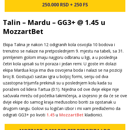
250.000 RSD + 250 FS
Talin – Mardu – GG3+ @ 1.45 u
MozzartBet
Ekipa Talina je nakon 12 odigranih kola osvojila 10 bodova i
trenutno se nalaze na pretposlednjem 9. mjestu na tabeli, sa 31.
primljenim golom imaju najgoru odbranu u ligi, a u poslednja
četiri kola upisali su tri poraza i jedan remi. U goste im dolazi
ekipa Mardua koja ima dva osvojena boda i nalazi se na poziciji
broj 8. Gostujući sastav igra u boljoj formi, seriju od dva
uzastopna trijumfa prekinuli su u poslednjem kolu kada su
poraženi od lidera Tartua (0:1). Nijedna od ove dvije ekipe nije
sačuvala mrežu od početka takmičenja, a izvjesno je da će se ove
dvije ekipe do samog kraja međusobno boriti za opstanak u
drugom rangu. Golovi su logičan izbor i mi vam predlažemo da
odigrati GG3+ po kvoti
1.45
u
MozzartBet
kladionici.