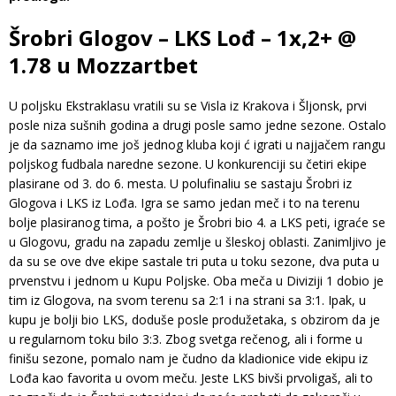
Šrobri Glogov – LKS Lođ – 1x,2+ @
1.78 u Mozzartbet
U poljsku Ekstraklasu vratili su se Visla iz Krakova i Šljonsk, prvi
posle niza sušnih godina a drugi posle samo jedne sezone. Ostalo
je da saznamo ime još jednog kluba koji ć igrati u najjačem rangu
poljskog fudbala naredne sezone. U konkurenciji su četiri ekipe
plasirane od 3. do 6. mesta. U polufinaliu se sastaju Šrobri iz
Glogova i LKS iz Lođa. Igra se samo jedan meč i to na terenu
bolje plasiranog tima, a pošto je Šrobri bio 4. a LKS peti, igraće se
u Glogovu, gradu na zapadu zemlje u šleskoj oblasti. Zanimljivo je
da su se ove dve ekipe sastale tri puta u toku sezone, dva puta u
prvenstvu i jednom u Kupu Poljske. Oba meča u Diviziji 1 dobio je
tim iz Glogova, na svom terenu sa 2:1 i na strani sa 3:1. Ipak, u
kupu je bolji bio LKS, doduše posle produžetaka, s obzirom da je
u regularnom toku bilo 3:3. Zbog svetga rečenog, ali i forme u
finišu sezone, pomalo nam je čudno da kladionice vide ekipu iz
Lođa kao favorita u ovom meču. Jeste LKS bivši prvoligaš, ali to