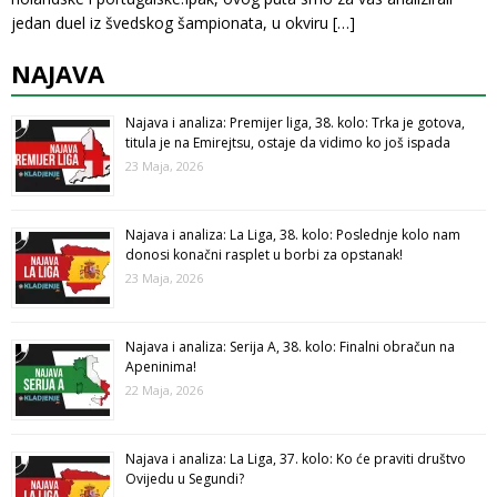
jedan duel iz švedskog šampionata, u okviru
[…]
NAJAVA
Najava i analiza: Premijer liga, 38. kolo: Trka je gotova,
titula je na Emirejtsu, ostaje da vidimo ko još ispada
23 Maja, 2026
Najava i analiza: La Liga, 38. kolo: Poslednje kolo nam
donosi konačni rasplet u borbi za opstanak!
23 Maja, 2026
Najava i analiza: Serija A, 38. kolo: Finalni obračun na
Apeninima!
22 Maja, 2026
Najava i analiza: La Liga, 37. kolo: Ko će praviti društvo
Ovijedu u Segundi?