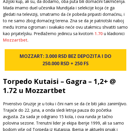
Azijski kup, ali su, da dodamo, oba puta bili domaćini takmičenja.
Mada imamo duel učesnika Mundijala i selekcije koja će ga
gledati na televiziji, smatramo da će pobeda pripasti domaćinu, i
to ne samo zbog domaćeg terena. Zna se da je patriotski naboj
među Ircima ogroman i svakako neće ovu utakmicu shvatiti samo
kao prijateljsku. Predlažemo jedinicu sa kvotom
1.70
u kladionici
Mozzartbet
.
MOZZART: 3.000 RSD BEZ DEPOZITA I DO
250.000 RSD + 250 FS
Torpedo Kutaisi – Gagra – 1,2+ @
1.72 u Mozzartbet
Prvenstvo Gruzije je u toku i čini nam se da će biti jako zanimljivo.
Trajaće do 22. juna, a onda sledi letnja pauza do početka
avgusta. Za sada je odigrano 15 kola, i ova runda je tačno
polovina sezone. Trenutni lider je ekipa Iberije 1999, ali sa samo
bodom više od Torpeda iz Kutaisija. Iberija je aktuelni prvak i