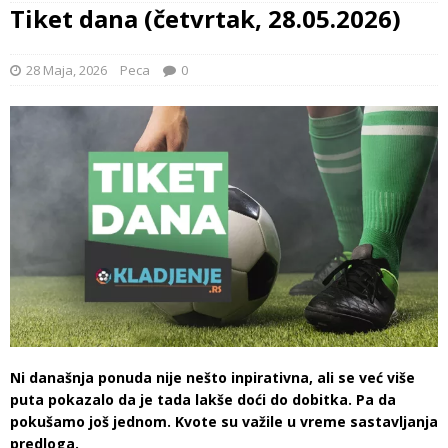
Tiket dana (četvrtak, 28.05.2026)
28 Maja, 2026
Peca
0
Ni današnja ponuda nije nešto inpirativna, ali se već više
puta pokazalo da je tada lakše doći do dobitka. Pa da
pokušamo još jednom. Kvote su važile u vreme sastavljanja
predloga.