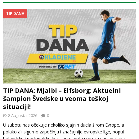
TIP DANA
TIP DANA: Mjalbi – Elfsborg: Aktuelni
šampion Švedske u veoma teškoj
situaciji!
8 Augusta, 2026
0
U subotu nas očekuje nekoliko sjajnih duela širom Evrope, a
polako ali sigurno započinju i značajnije evropske lige, poput
holandske i portugalske.Ipak, ovog puta smo za vas analizirali