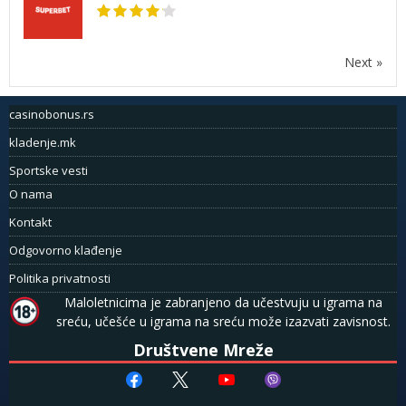
Next »
casinobonus.rs
kladenje.mk
Sportske vesti
O nama
Kontakt
Odgovorno klađenje
Politika privatnosti
Maloletnicima je zabranjeno da učestvuju u igrama na
sreću, učešće u igrama na sreću može izazvati zavisnost.
Društvene Mreže