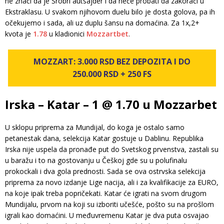
ne znači da je Šrobri autsajder i da neće probati da zakorači u
Ekstraklasu. U svakom njihovom duelu bilo je dosta golova, pa ih
očekujemo i sada, ali uz duplu šansu na domaćina. Za 1x,2+
kvota je
1.78
u kladionici
Mozzartbet
.
MOZZART: 3.000 RSD BEZ DEPOZITA I DO
250.000 RSD + 250 FS
Irska – Katar – 1 @ 1.70 u Mozzarbet
U sklopu priprema za Mundijal, do koga je ostalo samo
petanestak dana, selekcija Katar gostuje u Dablinu. Republika
Irska nije uspela da pronađe put do Svetskog prvenstva, zastali su
u baražu i to na gostovanju u Češkoj gde su u polufinalu
prokockali i dva gola prednosti. Sada se ova ostrvska selekcija
priprema za novo izdanje Lige nacija, ali i za kvalifikacije za EURO,
na koje ipak treba popričekati. Katar će igrati na svom drugom
Mundijalu, prvom na koji su izboriti učešće, pošto su na prošlom
igrali kao domaćini. U međuvremenu Katar je dva puta osvajao