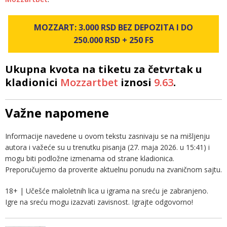
MOZZART: 3.000 RSD BEZ DEPOZITA I DO
250.000 RSD + 250 FS
Ukupna kvota na tiketu za četvrtak u
kladionici
Mozzartbet
iznosi
9.63
.
Važne napomene
Informacije navedene u ovom tekstu zasnivaju se na mišljenju
autora i važeće su u trenutku pisanja (27. maja 2026. u 15:41) i
mogu biti podložne izmenama od strane kladionica.
Preporučujemo da proverite aktuelnu ponudu na zvaničnom sajtu.
18+ | Učešće maloletnih lica u igrama na sreću je zabranjeno.
Igre na sreću mogu izazvati zavisnost. Igrajte odgovorno!