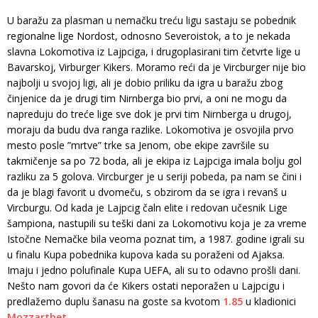
U baražu za plasman u nemačku treću ligu sastaju se pobednik
regionalne lige Nordost, odnosno Severoistok, a to je nekada
slavna Lokomotiva iz Lajpciga, i drugoplasirani tim četvrte lige u
Bavarskoj, Virburger Kikers. Moramo reći da je Vircburger nije bio
najbolji u svojoj ligi, ali je dobio priliku da igra u baražu zbog
činjenice da je drugi tim Nirnberga bio prvi, a oni ne mogu da
napreduju do treće lige sve dok je prvi tim Nirnberga u drugoj,
moraju da budu dva ranga razlike. Lokomotiva je osvojila prvo
mesto posle ”mrtve” trke sa Jenom, obe ekipe završile su
takmičenje sa po 72 boda, ali je ekipa iz Lajpciga imala bolju gol
razliku za 5 golova. Vircburger je u seriji pobeda, pa nam se čini i
da je blagi favorit u dvomeču, s obzirom da se igra i revanš u
Vircburgu. Od kada je Lajpcig čaln elite i redovan učesnik Lige
šampiona, nastupili su teški dani za Lokomotivu koja je za vreme
Istočne Nemačke bila veoma poznat tim, a 1987. godine igrali su
u finalu Kupa pobednika kupova kada su poraženi od Ajaksa.
Imaju i jedno polufinale Kupa UEFA, ali su to odavno prošli dani.
Nešto nam govori da će Kikers ostati neporažen u Lajpcigu i
predlažemo duplu šanasu na goste sa kvotom
1.85
u kladionici
Mozzartbet
.