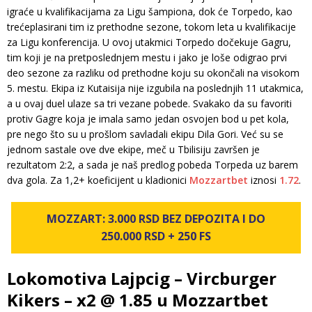
igraće u kvalifikacijama za Ligu šampiona, dok će Torpedo, kao
trećeplasirani tim iz prethodne sezone, tokom leta u kvalifikacije
za Ligu konferencija. U ovoj utakmici Torpedo dočekuje Gagru,
tim koji je na pretposlednjem mestu i jako je loše odigrao prvi
deo sezone za razliku od prethodne koju su okončali na visokom
5. mestu. Ekipa iz Kutaisija nije izgubila na poslednjih 11 utakmica,
a u ovaj duel ulaze sa tri vezane pobede. Svakako da su favoriti
protiv Gagre koja je imala samo jedan osvojen bod u pet kola,
pre nego što su u prošlom savladali ekipu Dila Gori. Već su se
jednom sastale ove dve ekipe, meč u Tbilisiju završen je
rezultatom 2:2, a sada je naš predlog pobeda Torpeda uz barem
dva gola. Za 1,2+ koeficijent u kladionici
Mozzartbet
iznosi
1.72
.
MOZZART: 3.000 RSD BEZ DEPOZITA I DO
250.000 RSD + 250 FS
Lokomotiva Lajpcig – Vircburger
Kikers – x2 @ 1.85 u Mozzartbet