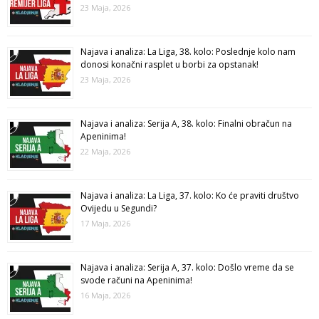
23 Maja, 2026
Najava i analiza: La Liga, 38. kolo: Poslednje kolo nam
donosi konačni rasplet u borbi za opstanak!
23 Maja, 2026
Najava i analiza: Serija A, 38. kolo: Finalni obračun na
Apeninima!
22 Maja, 2026
Najava i analiza: La Liga, 37. kolo: Ko će praviti društvo
Ovijedu u Segundi?
17 Maja, 2026
Najava i analiza: Serija A, 37. kolo: Došlo vreme da se
svode računi na Apeninima!
16 Maja, 2026