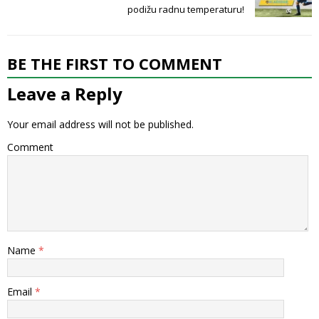
podižu radnu temperaturu!
BE THE FIRST TO COMMENT
Leave a Reply
Your email address will not be published.
Comment
Name
*
Email
*