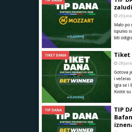
TIP DANA
zalud
29 Juna
Malo po m
ispunio s
biti odig
Tiket 
TIKET DANA
28 Juna
Gotova je
i večeras
Igra se i
Kvote su
TIP D
TIP DANA
Bafana
iznen