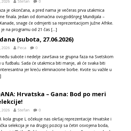
, 2026
Stefan
0
aza je okončana, a pred nama je večeras prva utakmica
ne finala. Jedan od domaćina ovogodišnjeg Mundijala –
 Kanade, snage će odmjeriti sa reprezentacijom Južne Afrike.
 je na programu od 21 čas
[…]
dana (subota, 27.06.2026)
, 2026
Peca
0
zmeđu subote i nedelje završava se grupna faza na Svetskom
 u fudbalu. Sada će utakmica biti manje, ali će svaka biti
interesantna jer kreću eliminacione borbe. Kvote su važile u
]
ANA: Hrvatska – Gana: Bod po meri
lekcije!
, 2026
Stefan
0
3. kola grupe L očekuje nas okršaj reprezentacije Hrvatske i
ička selekcija je na drugoj poziciji sa četiri osvojena boda,