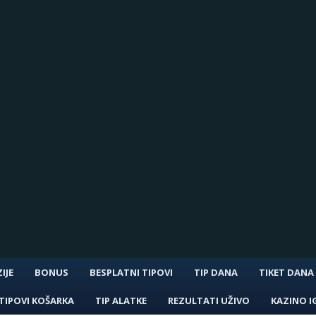
IJE
BONUS
BESPLATNI TIPOVI
TIP DANA
TIKET DANA
TIPOVI KOŠARKA
TIP ALATKE
REZULTATI UŽIVO
KAZINO I