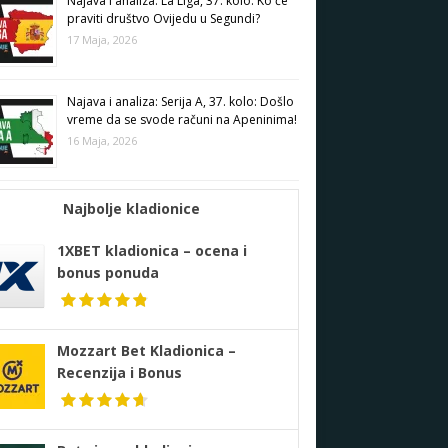
Najava i analiza: La Liga, 37. kolo: Ko će
praviti društvo Ovijedu u Segundi?
17 Maja, 2026
Najava i analiza: Serija A, 37. kolo: Došlo
vreme da se svode računi na Apeninima!
16 Maja, 2026
Najbolje kladionice
1XBET kladionica – ocena i
bonus ponuda
Mozzart Bet Kladionica –
Recenzija i Bonus