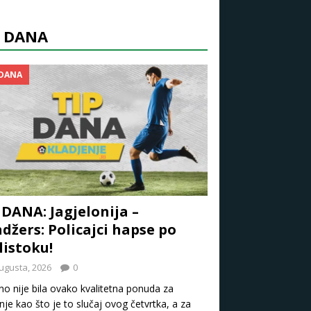
P DANA
 DANA
 DANA: Jagjelonija –
džers: Policajci hapse po
listoku!
ugusta, 2026
0
o nije bila ovako kvalitetna ponuda za
nje kao što je to slučaj ovog četvrtka, a za