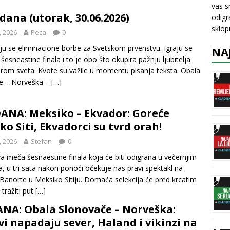
vas s
dana (utorak, 30.06.2026)
odigr
sklo
, 2026
Peca
0
ju se eliminacione borbe za Svetskom prvenstvu. Igraju se
NA
šesneastine finala i to je obo što okupira pažnju ljubitelja
irom sveta. Kvote su važile u momentu pisanja teksta. Obala
e – Norveška –
[…]
ANA: Meksiko – Ekvador: Goreće
o Siti, Ekvadorci su tvrd orah!
, 2026
Stefan
0
 meča šesnaestine finala koja će biti odigrana u večernjim
, u tri sata nakon ponoći očekuje nas pravi spektakl na
Banorte u Meksiko Sitiju. Domaća selekcija će pred krcatim
 tražiti put
[…]
ANA: Obala Slonovače – Norveška:
vi napadaju sever, Haland i vikinzi na