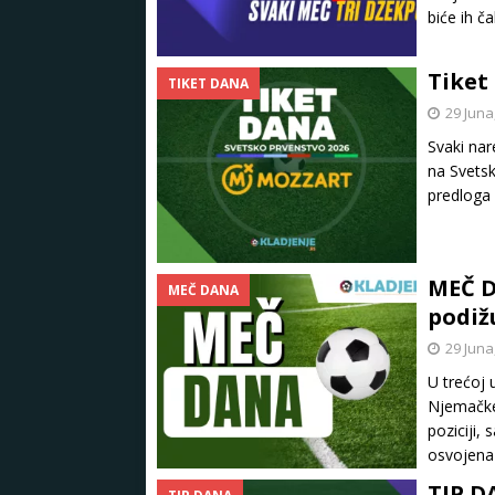
biće ih č
Tiket
TIKET DANA
29 Juna
Svaki nar
na Svetsk
predloga 
MEČ D
MEČ DANA
podiž
29 Juna
U trećoj 
Njemačke 
poziciji,
osvojena 
TIP D