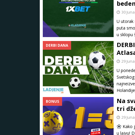
bede
30 Juna
U utorak
puta smo 
u sklopu 
DERBI
DERBI DANA
Atlas
29 Juna
U ponede
Svetskog 
najneizve
Holandij
Na sv
BONUS
tri d
29 Juna
Kako je
u lajvu! 