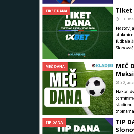
Tiket 
TIKET DANA
30 Juna
Nastavlja
utakmice 
fudbala š
Slonovač
MEČ D
MEČ DANA
Meksik
30 Juna
Nakon dva
terminima
stadionu 
tribinama
TIP D
TIP DANA
Slono