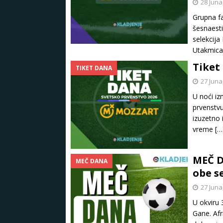
28 Juna
Grupna f
šesnaesti
selekcija
Utakmica
Tiket 
TIKET DANA
27 Juna
U noći i
prvenstvu
izuzetno 
vreme
[…
MEČ D
MEČ DANA
obe se
27 Juna
U okviru 
Gane. Afr