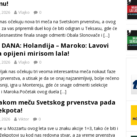
mu!
, 2026
Vlajko
0
 nas očekuju nova tri meča na Svetskom prvenstvu, a ovog
za vas pripremili duel koji će biti odigran u Teksasu, gde će
šesnaestine finala snage odmeriti Obala Slonovače i
[…]
 DANA: Holandija – Maroko: Lavovi
a opijeni mirisom lala!
, 2026
Vlajko
0
ljak nas očekuju tri veoma interesantna meča nokaut faze
prvenstva, a utisak je da se onaj najzanimljiviji, bolje rečeno
sniji, igra u Montereju, gde će snage odmeriti selekcije
e i Maroka.Početak ovog duela
[…]
akom meču Svetskog prvenstva pada
žekpota!
, 2026
Viktor
0
 u Mozzartu ovog leta sve u znaku akcije 1=3, tako će biti i
Džekpotovi su kod nas redovna stvar, a za vreme prvenstva