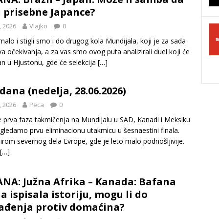
i prisebne Japance?
, 2026
Vlajko
0
alo i stigli smo i do drugog kola Mundijala, koji je za sada
va očekivanja, a za vas smo ovog puta analizirali duel koji će
ran u Hjustonu, gde će selekcija
[…]
dana (nedelja, 28.06.2026)
, 2026
Peca
0
 prva faza takmičenja na Mundijalu u SAD, Kanadi i Meksiku
 gledamo prvu eliminacionu utakmicu u šesnaestini finala.
 širom severnog dela Evrope, gde je leto malo podnošljivije.
[…]
ANA: Južna Afrika – Kanada: Bafana
 ispisala istoriju, mogu li do
ađenja protiv domaćina?