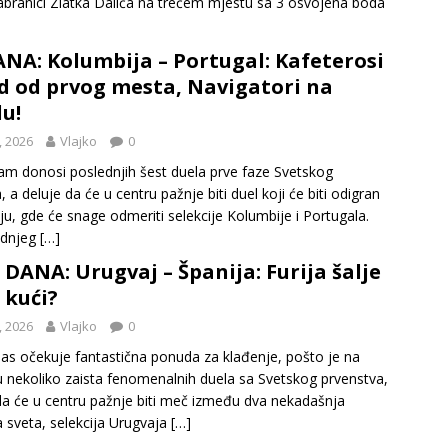
abranici Zlatka Dalića na trećem mjestu sa 3 osvojena boda
ANA: Kolumbija – Portugal: Kafeterosi
d od prvog mesta, Navigatori na
u!
, 2026
Vlajko
0
am donosi poslednjih šest duela prve faze Svetskog
, a deluje da će u centru pažnje biti duel koji će biti odigran
u, gde će snage odmeriti selekcije Kolumbije i Portugala.
ednjeg
[…]
 DANA: Urugvaj – Španija: Furija šalje
 kući?
, 2026
Vlajko
0
as očekuje fantastična ponuda za klađenje, pošto je na
 nekoliko zaista fenomenalnih duela sa Svetskog prvenstva,
da će u centru pažnje biti meč između dva nekadašnja
 sveta, selekcija Urugvaja
[…]