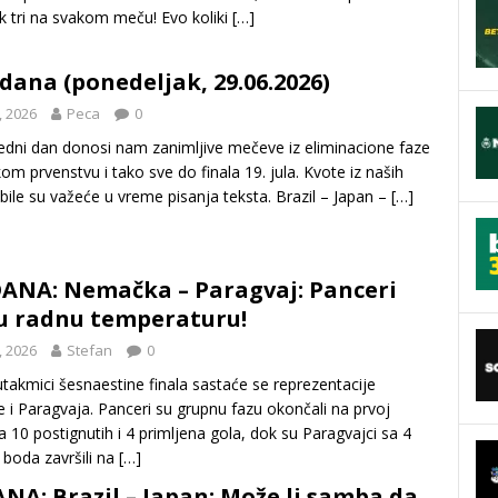
ak tri na svakom meču! Evo koliki
[…]
 dana (ponedeljak, 29.06.2026)
, 2026
Peca
0
edni dan donosi nam zanimljive mečeve iz eliminacione faze
om prvenstvu i tako sve do finala 19. jula. Kvote iz naših
bile su važeće u vreme pisanja teksta. Brazil – Japan –
[…]
ANA: Nemačka – Paragvaj: Panceri
u radnu temperaturu!
, 2026
Stefan
0
utakmici šesnaestine finala sastaće se reprezentacije
i Paragvaja. Panceri su grupnu fazu okončali na prvoj
 sa 10 postignutih i 4 primljena gola, dok su Paragvajci sa 4
boda završili na
[…]
ANA: Brazil – Japan: Može li samba da