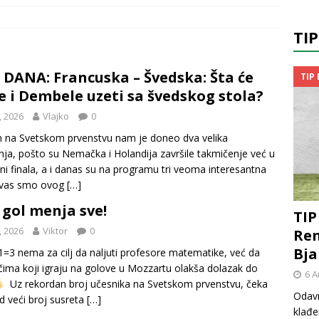
TI
 DANA: Francuska – Švedska: Šta će
TIP
 i Dembele uzeti sa švedskog stola?
, 2026
Vlajko
0
an na Svetskom prvenstvu nam je doneo dva velika
ja, pošto su Nemačka i Holandija završile takmičenje već u
ni finala, a i danas su na programu tri veoma interesantna
 vas smo ovog
[…]
 gol menja sve!
TIP
, 2026
Viktor
0
Ren
Bja
=3 nema za cilj da naljuti profesore matematike, već da
čima koji igraju na golove u Mozzartu olakša dolazak do
6 A
Uz rekordan broj učesnika na Svetskom prvenstvu, čeka
Odavn
ad veći broj susreta
[…]
klađe