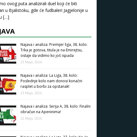
mo ovog puta analizirali duel koji će biti
an u Bjalistoku, gde će fudbaleri Jagjelonije u
pu
[…]
JAVA
Najava i analiza: Premijer liga, 38. kolo:
Trka je gotova, titula je na Emirejtsu,
ostaje da vidimo ko još ispada
23 Maja, 2026
Najava i analiza: La Liga, 38. kolo:
Poslednje kolo nam donosi konačni
rasplet u borbi za opstanak!
23 Maja, 2026
Najava i analiza: Serija A, 38. kolo: Finalni
obračun na Apeninima!
22 Maja, 2026