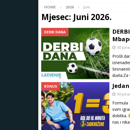
HOME
2026
Juni
Mjesec:
Juni 2026.
DERBI
DERBI DANA
Mbape
30 Juna
Prošli d
iznenađen
šesnaesti
duela.Za
Jedan
BONUS
30 Juna
Formula 1
svim igra
dobitka.
nas i nik