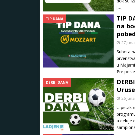
dok su iz
[…]
TIP D
TIP DANA
na bo
pobed
27 Juna
Subota n
prvenstva
u Majamij
Pre posl
DERBI
DERBI DANA
Uruse
26 Juna
U petak n
programu
a deluje 
šampiona