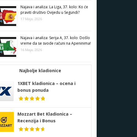
Najava i analiza: La Liga, 37. kolo: Ko će
praviti društvo Ovijedu u Segundi?
17 Maja, 2026
Najava i analiza: Serija A, 37. kolo: Došlo
vreme da se svode računi na Apeninima!
16 Maja, 2026
Najbolje kladionice
1XBET kladionica – ocena i
bonus ponuda
Mozzart Bet Kladionica –
Recenzija i Bonus