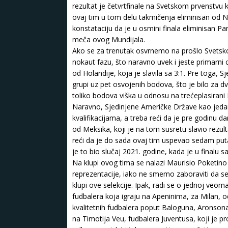
rezultat je četvrtfinale na Svetskom prvenstvu 
ovaj tim u tom delu takmičenja eliminisan od N
konstataciju da je u osmini finala eliminisan Par
meča ovog Mundijala.
Ako se za trenutak osvrnemo na prošlo Svetsk
nokaut fazu, što naravno uvek i jeste primarni c
od Holandije, koja je slavila sa 3:1. Pre toga,
grupi uz pet osvojenih bodova, što je bilo za d
toliko bodova viška u odnosu na trećeplasirani 
Naravno, Sjedinjene Američke Države kao jedan
kvalifikacijama, a treba reći da je pre godinu d
od Meksika, koji je na tom susretu slavio rez
reći da je do sada ovaj tim uspevao sedam put
je to bio slučaj 2021. godine, kada je u finalu s
Na klupi ovog tima se nalazi Maurisio Poketino 
reprezentacije, iako ne smemo zaboraviti da se 
klupi ove selekcije. Ipak, radi se o jednoj veoma
fudbalera koja igraju na Apeninima, za Milan, o
kvalitetnih fudbalera poput Baloguna, Aronsona
na Timotija Veu, fudbalera Juventusa, koji je p