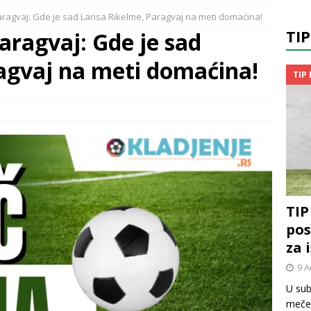
agvaj: Gde je sad Larisa Rikelme, Paragvaj na meti domaćina!
TI
ragvaj: Gde je sad
ragvaj na meti domaćina!
TIP
TIP
pos
za 
9 A
U sub
mečev