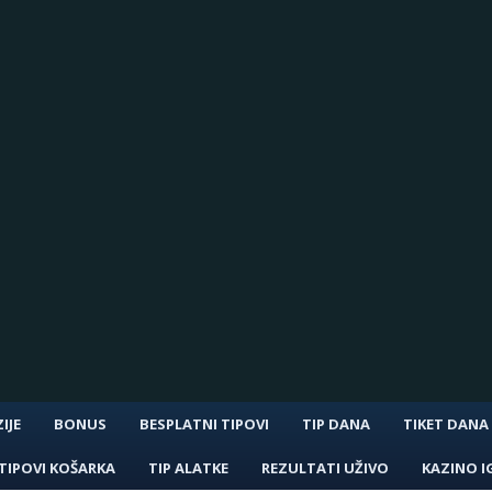
IJE
BONUS
BESPLATNI TIPOVI
TIP DANA
TIKET DANA
TIPOVI KOŠARKA
TIP ALATKE
REZULTATI UŽIVO
KAZINO I