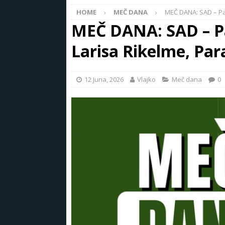
HOME
MEČ DANA
MEČ DANA: SAD – Par
MEČ DANA: SAD – Pa
Larisa Rikelme, Pa
12 Juna, 2026
Vlajko
Meč dana
0