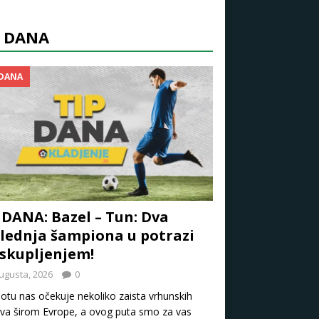
P DANA
 DANA
 DANA: Bazel – Tun: Dva
lednja šampiona u potrazi
iskupljenjem!
ugusta, 2026
0
otu nas očekuje nekoliko zaista vrhunskih
a širom Evrope, a ovog puta smo za vas