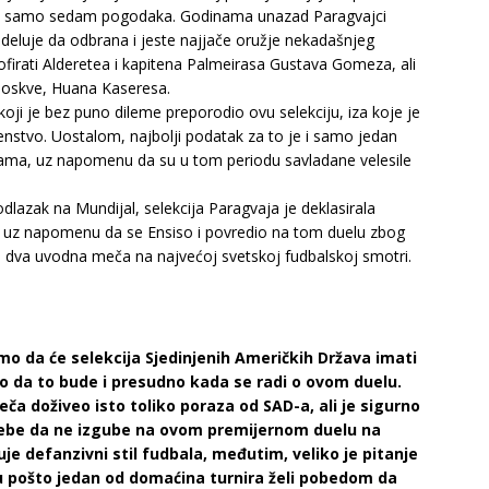
o samo sedam pogodaka. Godinama unazad Paragvajci
d deluje da odbrana i jeste najjače oružje nekadašnjeg
ofirati Alderetea i kapitena Palmeirasa Gustava Gomeza, ali
 Moskve, Huana Kaseresa.
koji je bez puno dileme preporodio ovu selekciju, iza koje je
enstvo. Uostalom, najbolji podatak za to je i samo jedan
ijama, uz napomenu da su u tom periodu savladane velesile
lazak na Mundijal, selekcija Paragvaja je deklasirala
0, uz napomenu da se Ensiso i povredio na tom duelu zbog
 dva uvodna meča na najvećoj svetskoj fudbalskoj smotri.
da će selekcija Sjedinjenih Američkih Država imati
no da to bude i presudno kada se radi o ovom duelu.
a doživeo isto toliko poraza od SAD-a, ali je sigurno
 sebe da ne izgube na ovom premijernom duelu na
e defanzivni stil fudbala, međutim, veliko je pitanje
lu pošto jedan od domaćina turnira želi pobedom da