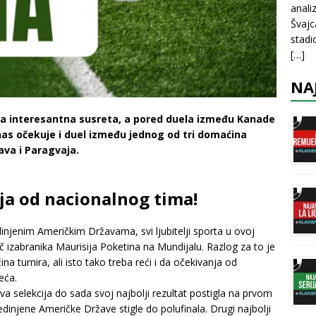
anali
Švajc
stadi
[…]
NA
a interesantna susreta, a pored duela između Kanade
 nas očekuje i duel između jednog od tri domaćina
ava i Paragvaja.
ja od nacionalnog tima!
dinjenim Američkim Državama, svi ljubitelji sporta u ovoj
č izabranika Maurisija Poketina na Mundijalu. Razlog za to je
a turnira, ali isto tako treba reći i da očekivanja od
eća.
va selekcija do sada svoj najbolji rezultat postigla na prvom
dinjene Američke Države stigle do polufinala. Drugi najbolji