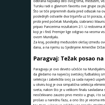
odbrana najslabiji deo ovog tima, međutim, vezn
Tursku radi o glavnom favoritu ove grupe za pl
Što se tiče pripremnih duela pred odlazak na 
poslednjih ostvarile dva trijumfa uz tri poraza, 
probi pred početak Mundijala, izabranici Mauris
pripao Pancerima rezultatom 2:1. U redovima A
koji je i finiš Premijer lige odigrao na veoma 
ovom Mundijalu.
Za kraj, poslednji međusobni okršaj između ove
dana, a na njemu su Sjedinjene Američke Države
Paragvaj: Težak posao na 
Paragvaju je ovo deveto učešće na Mundijalima, 
da gledamo na najvećoj svetskoj fudbalskoj smo
selekcija i zabeležila svoj za sada najveći uspe
u okviru kog je ova simpatična selekcija elimini
sveta, nakon što je u velikom finalu savladana 
neočekivano zauzeo prvo mesto u grupi, i to s
prošao u narednu fazu, a ono što je veoma inter