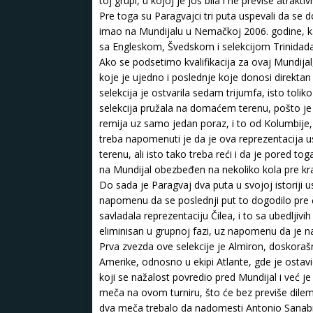
toj grupi, u kojoj je još bila i ne previše atrak
Pre toga su Paragvajci tri puta uspevali da se d
imao na Mundijalu u Nemačkoj 2006. godine, ka
sa Engleskom, Švedskom i selekcijom Trinidada
Ako se podsetimo kvalifikacija za ovaj Mundijal
koje je ujedno i poslednje koje donosi direkt
selekcija je ostvarila sedam trijumfa, isto tolik
selekcija pružala na domaćem terenu, pošto je n
remija uz samo jedan poraz, i to od Kolumbije,
treba napomenuti je da je ova reprezentacija 
terenu, ali isto tako treba reći i da je pored t
na Mundijal obezbeđen na nekoliko kola pre kraj
Do sada je Paragvaj dva puta u svojoj istorij
napomenu da se poslednji put to dogodilo pre č
savladala reprezentaciju Čilea, i to sa ubedljiv
eliminisan u grupnoj fazi, uz napomenu da je na
Prva zvezda ove selekcije je Almiron, doskorašn
Amerike, odnosno u ekipi Atlante, gde je osta
koji se nažalost povredio pred Mundijal i već j
meča na ovom turniru, što će bez previše dilem
dva meča trebalo da nadomesti Antonio Sanabrija,