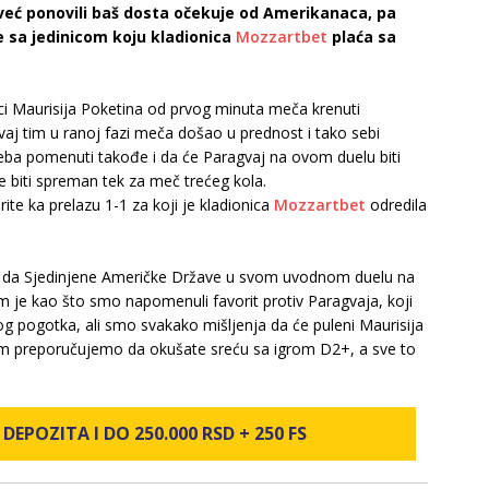
 već ponovili baš dosta očekuje od Amerikanaca, pa
 sa jedinicom koju kladionica
Mozzartbet
plaća sa
ici Maurisija Poketina od prvog minuta meča krenuti
vaj tim u ranoj fazi meča došao u prednost i tako sebi
ba pomenuti takođe i da će Paragvaj na ovom duelu biti
će biti spreman tek za meč trećeg kola.
e ka prelazu 1-1 za koji je kladionica
Mozzartbet
odredila
e da Sjedinjene Američke Države u svom uvodnom duelu na
 je kao što smo napomenuli favorit protiv Paragvaja, koji
g pogotka, ali smo svakako mišljenja da će puleni Maurisija
vam preporučujemo da okušate sreću sa igrom D2+, a sve to
DEPOZITA I DO 250.000 RSD + 250 FS