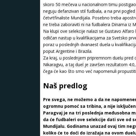
skoro 50 mečeva u nacionalnom timu postiga
neguju defanzivan stil fudbala, a na prvi pogle
četvrtfinaliste Mundijala. Posebno treba apostr
ne treba zaboraviti ni na fudbalera Dinama iz
Na klupi ove selekcije nalazi se Gustavo Alfaro 
odličan nastup u kvalifikacijama za Svetsko prv
poraz u poslednjih dvanaest duela u kvalifikac
poput Argentine i Brazila.
Za kraj, u poslednjem pripremnom duelu pred od
Nikaragvu, a taj duel je završen rezultatom 4:
čega će kao što smo već napomenuli propustiti
Naš predlog
Pre svega, ne možemo a da ne napomenemo 
ogromnu pomoć sa tribina, a nije isključe
Paragvaj je na tri poslednja međusobna meč
da će fudbaleri ove selekcije dati sve od
Mundijalu. Godinama unazad ovaj tim neguj
koliko će to doći do izražaja na ovom due