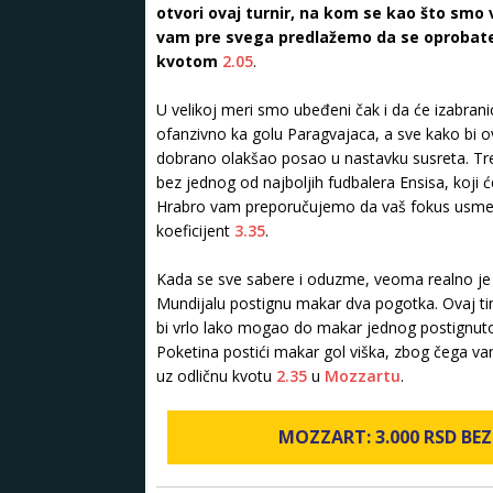
otvori ovaj turnir, na kom se kao što smo
vam pre svega predlažemo da se oprobate
kvotom
2.05
.
U velikoj meri smo ubeđeni čak i da će izabran
ofanzivno ka golu Paragvajaca, a sve kako bi o
dobrano olakšao posao u nastavku susreta. Tre
bez jednog od najboljih fudbalera Ensisa, koji 
Hrabro vam preporučujemo da vaš fokus usmerit
koeficijent
3.35
.
Kada se sve sabere i oduzme, veoma realno j
Mundijalu postignu makar dva pogotka. Ovaj tim
bi vrlo lako mogao do makar jednog postignuto
Poketina postići makar gol viška, zbog čega 
uz odličnu kvotu
2.35
u
Mozzartu
.
MOZZART: 3.000 RSD BEZ 