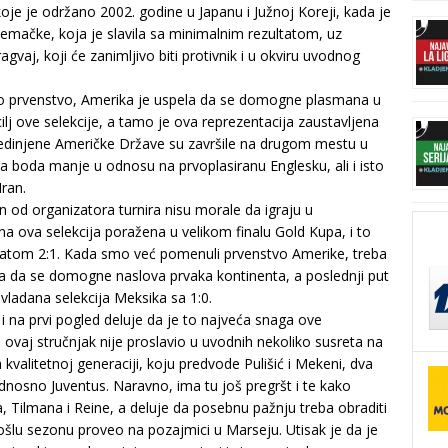
koje je održano 2002. godine u Japanu i Južnoj Koreji, kada je
emačke, koja je slavila sa minimalnim rezultatom, uz
agvaj, koji će zanimljivo biti protivnik i u okviru uvodnog
o prvenstvo, Amerika je uspela da se domogne plasmana u
ilj ove selekcije, a tamo je ova reprezentacija zaustavljena
 Sjedinjene Američke Države su završile na drugom mestu u
va boda manje u odnosu na prvoplasiranu Englesku, ali i isto
Iran.
 od organizatora turnira nisu morale da igraju u
ana ova selekcija poražena u velikom finalu Gold Kupa, i to
ultatom 2:1. Kada smo već pomenuli prvenstvo Amerike, treba
a da se domogne naslova prvaka kontinenta, a poslednji put
avladana selekcija Meksika sa 1:0.
i na prvi pogled deluje da je to najveća snaga ove
ovaj stručnjak nije proslavio u uvodnih nekoliko susreta na
 kvalitetnoj generaciji, koju predvode Pulišić i Mekeni, dva
dnosno Juventus. Naravno, ima tu još pregršt i te kako
, Tilmana i Reine, a deluje da posebnu pažnju treba obraditi
rošlu sezonu proveo na pozajmici u Marseju. Utisak je da je