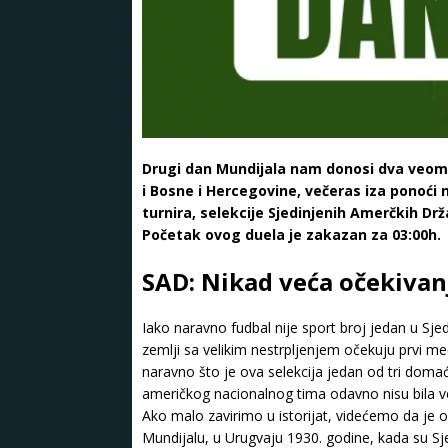
Drugi dan Mundijala nam donosi dva veom
i Bosne i Hercegovine, večeras iza ponoći
turnira, selekcije Sjedinjenih Amerčkih Drž
Početak ovog duela je zakazan za 03:00h.
SAD: Nikad veća očekivan
Iako naravno fudbal nije sport broj jedan u Sje
zemlji sa velikim nestrpljenjem očekuju prvi me
naravno što je ova selekcija jedan od tri domaćin
američkog nacionalnog tima odavno nisu bila v
Ako malo zavirimo u istorijat, videćemo da je o
Mundijalu, u Urugvaju 1930. godine, kada su Sje