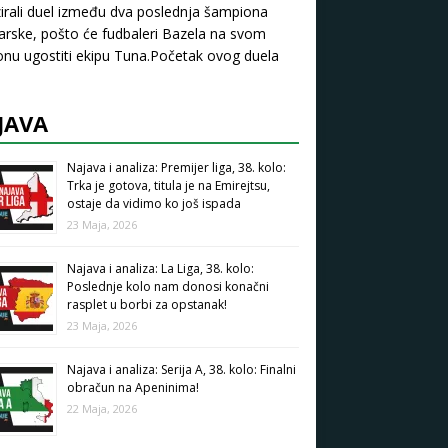
zirali duel između dva poslednja šampiona
arske, pošto će fudbaleri Bazela na svom
onu ugostiti ekipu Tuna.Početak ovog duela
JAVA
Najava i analiza: Premijer liga, 38. kolo:
Trka je gotova, titula je na Emirejtsu,
ostaje da vidimo ko još ispada
23 Maja, 2026
Najava i analiza: La Liga, 38. kolo:
Poslednje kolo nam donosi konačni
rasplet u borbi za opstanak!
23 Maja, 2026
Najava i analiza: Serija A, 38. kolo: Finalni
obračun na Apeninima!
22 Maja, 2026