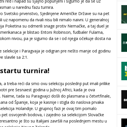
i red i napad su sjajno popunjeni i sigurno je da se uz
asman u narednu fazu turnira.
ovo Svetsko prvenstvo, Sjedinjene Američke Države su na pet
ali uz napomenu da rivali nisu bili nimalo naivni. U generalnoj
ija Poketina su odmerili snage protiv Nemačke, a taj duel je
merikanaca je blistao Entoni Robinson, fudbaler Fulama,
visokom nivou, pa je sigurno da se i od njega očekuje dosta na
 selekcije i Paragvaja je odigran pre nešto manje od godinu
 slavile sa 2:1.
startu turnira!
a treba reći da smo ovu selekciju poslednji put imali prilike
tri pre šesnaest godina u Južnoj Africi, kada je ova
h. Naime, tada su Paragvajci došli do plasmana u četvrtfinale,
sana od Španije, koja je kasnije i stigla do naslova prvaka
selekcija Holandije. U grupnoj fazi je ovaj tim pomalo
a pet osvojenih bodova, i zajedno sa selekcijom Slovačke
esantno je što su Italijani završili na poslednjem mestu u