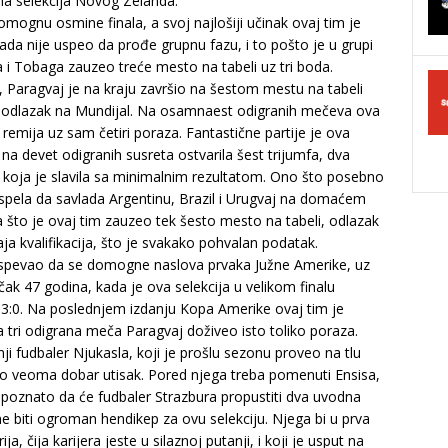
tivna selekcija Novog Zelanda.
omognu osmine finala, a svoj najlošiji učinak ovaj tim je
da nije uspeo da prođe grupnu fazu, i to pošto je u grupi
 i Tobaga zauzeo treće mesto na tabeli uz tri boda.
, Paragvaj je na kraju završio na šestom mestu na tabeli
an odlazak na Mundijal. Na osamnaest odigranih mečeva ova
o remija uz sam četiri poraza. Fantastične partije je ova
a devet odigranih susreta ostvarila šest trijumfa, dva
 koja je slavila sa minimalnim rezultatom. Ono što posebno
uspela da savlada Argentinu, Brazil i Urugvaj na domaćem
oga što je ovaj tim zauzeo tek šesto mesto na tabeli, odlazak
a kvalifikacija, što je svakako pohvalan podatak.
i uspevao da se domogne naslova prvaka Južne Amerike, uz
ak 47 godina, kada je ova selekcija u velikom finalu
ih 3:0. Na poslednjem izdanju Kopa Amerike ovaj tim je
 tri odigrana meča Paragvaj doživeo isto toliko poraza.
ji fudbaler Njukasla, koji je prošlu sezonu proveo na tlu
vio veoma dobar utisak. Pored njega treba pomenuti Ensisa,
e poznato da će fudbaler Strazbura propustiti dva uvodna
e biti ogroman hendikep za ovu selekciju. Njega bi u prva
 čija karijera jeste u silaznoj putanji, i koji je usput na