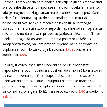
Pomenuli smo već da će fudbaleri selekcije iz Južne Amerike dati
sve od sebe da ostanu neporaženi na ovom duelu, a na sve to,
vrlo je moguće da Nagelsman malo promeša karte i pruži šansu
nekim fudbalerima koji su do sada imali manju minutažu. To je
nešto što bi ova selekcija morala da iskoristi, a i bez toga,
Ekvador nema previše izbora nego da napadne od samog starta, i
mišljenja smo da bi ova reprezentacija dosta lakše nego što se
očekuje mogla da ostane neporažena protiv nekadašnjeg
šampionata sveta, pa vam preporučujemo da se oprobate sa
duplom šansom 1X za koju je kladionica
1xbet
pripremila
koeficijent
1.99
.
Za kraj, u velikoj meri smo ubeđeni da će Ekvador ostati
neporažen na ovom duelu, a s obzirom da smo već konstatovali
da nas po svemu sudeći očekuje duel sa dosta golova, teško je
očekivati da nam ovaj duel u Njujorku ne donese makar dva
pogotka, zbog čega vam toplo preporučujemo da okušate sreću
sa kombinacijom igara 1X&2+, a sve to uz kvotu
2.46
u kladioinici
1xbet
.