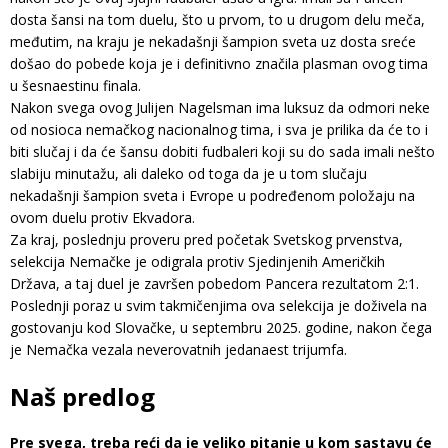
dosta šansi na tom duelu, što u prvom, to u drugom delu meča,
međutim, na kraju je nekadašnji šampion sveta uz dosta sreće
došao do pobede koja je i definitivno značila plasman ovog tima
u šesnaestinu finala.
Nakon svega ovog Julijen Nagelsman ima luksuz da odmori neke
od nosioca nemačkog nacionalnog tima, i sva je prilika da će to i
biti slučaj i da će šansu dobiti fudbaleri koji su do sada imali nešto
slabiju minutažu, ali daleko od toga da je u tom slučaju
nekadašnji šampion sveta i Evrope u podređenom položaju na
ovom duelu protiv Ekvadora.
Za kraj, poslednju proveru pred početak Svetskog prvenstva,
selekcija Nemačke je odigrala protiv Sjedinjenih Američkih
Država, a taj duel je završen pobedom Pancera rezultatom 2:1.
Poslednji poraz u svim takmičenjima ova selekcija je doživela na
gostovanju kod Slovačke, u septembru 2025. godine, nakon čega
je Nemačka vezala neverovatnih jedanaest trijumfa.
Naš predlog
Pre svega, treba reći da je veliko pitanje u kom sastavu će