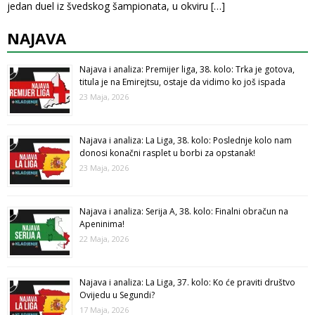
jedan duel iz švedskog šampionata, u okviru
[…]
NAJAVA
Najava i analiza: Premijer liga, 38. kolo: Trka je gotova,
titula je na Emirejtsu, ostaje da vidimo ko još ispada
23 Maja, 2026
Najava i analiza: La Liga, 38. kolo: Poslednje kolo nam
donosi konačni rasplet u borbi za opstanak!
23 Maja, 2026
Najava i analiza: Serija A, 38. kolo: Finalni obračun na
Apeninima!
22 Maja, 2026
Najava i analiza: La Liga, 37. kolo: Ko će praviti društvo
Ovijedu u Segundi?
17 Maja, 2026