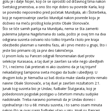
golu je i dalje Nojer, koji će se oprostiti od državnog tima nakon
Svetskog prvenstva, a ono što nije dobro su povrede Karla, koji
se povredio neposredno pred početak Mundijala, ali i Šloterbeka,
koji je najverovatnije završio Mundijal nakon povrede koju je
doživeo na meču prošlog kola protiv Obale Slonovače.
Što se tiče samih partija na Mundijalu, nema se šta zameriti
pulenima Julijena Nagelsmana do sada, pošto je ovaj tim na dva
odigrana susreta ostvario isto toliko trijumfa i kolo pre kraja
obezbedio plasman u narednu fazu, ali i prvo mesto u grupi, što i
jeste bio primarni cilj za prvi deo takmičenja.
U prvom kolu su Panceri odigrali fenomenalan duel protiv
selekcije Kurasaoa, a taj duel je završen sa više nego ubedljivih
7:1, i nećemo čak preterati ni ako izustimo da je taj trijumf
nekadašnjeg šampiona sveta mogao da bude i ubedljiviji. U
drugom kolu je Nemačka uz baš dosta muke slavila protiv nimalo
naivne Obale Slonovače, a taj duel je završen rezultatom 2:1.
Junak tog susreta bio je Undav, fudbaler Štutgarata, koji je
pobedonosni pogodak postigao u četvrtom minutu sudijske
nadoknade. Treba naravno pomenuti da je Undav doneo i
izjednačenje i to u 68. minutu susreta, i to samo osam minuta
nakon što je ovaj sjajni fudbaler ušao u igru. Imali su Panceri