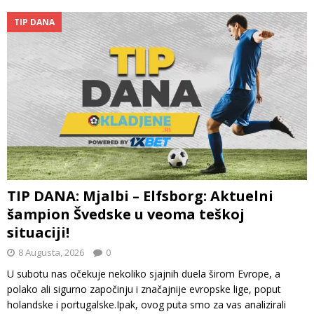
TIP DANA
TIP DANA: Mjalbi – Elfsborg: Aktuelni
šampion Švedske u veoma teškoj
situaciji!
8 Augusta, 2026
0
U subotu nas očekuje nekoliko sjajnih duela širom Evrope, a
polako ali sigurno započinju i značajnije evropske lige, poput
holandske i portugalske.Ipak, ovog puta smo za vas analizirali