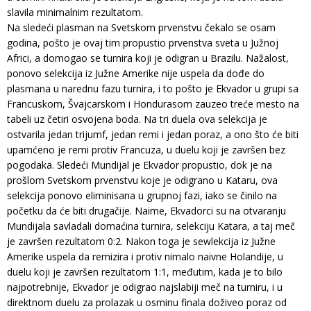
slavila minimalnim rezultatom.
Na sledeći plasman na Svetskom prvenstvu čekalo se osam
godina, pošto je ovaj tim propustio prvenstva sveta u Južnoj
Africi, a domogao se turnira koji je odigran u Brazilu. Nažalost,
ponovo selekcija iz Južne Amerike nije uspela da dođe do
plasmana u narednu fazu turnira, i to pošto je Ekvador u grupi sa
Francuskom, Švajcarskom i Hondurasom zauzeo treće mesto na
tabeli uz četiri osvojena boda. Na tri duela ova selekcija je
ostvarila jedan trijumf, jedan remi i jedan poraz, a ono što će biti
upamćeno je remi protiv Francuza, u duelu koji je završen bez
pogodaka. Sledeći Mundijal je Ekvador propustio, dok je na
prošlom Svetskom prvenstvu koje je odigrano u Kataru, ova
selekcija ponovo eliminisana u grupnoj fazi, iako se činilo na
početku da će biti drugačije. Naime, Ekvadorci su na otvaranju
Mundijala savladali domaćina turnira, selekciju Katara, a taj meč
je završen rezultatom 0:2. Nakon toga je sewlekcija iz Južne
Amerike uspela da remizira i protiv nimalo naivne Holandije, u
duelu koji je završen rezultatom 1:1, međutim, kada je to bilo
najpotrebnije, Ekvador je odigrao najslabiji meč na turniru, i u
direktnom duelu za prolazak u osminu finala doživeo poraz od