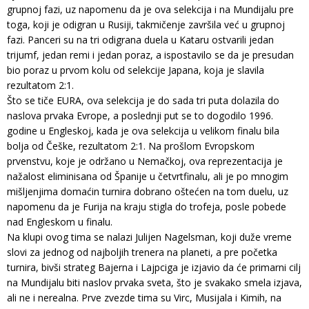
grupnoj fazi, uz napomenu da je ova selekcija i na Mundijalu pre
toga, koji je odigran u Rusiji, takmičenje završila već u grupnoj
fazi. Panceri su na tri odigrana duela u Kataru ostvarili jedan
trijumf, jedan remi i jedan poraz, a ispostavilo se da je presudan
bio poraz u prvom kolu od selekcije Japana, koja je slavila
rezultatom 2:1.
Što se tiče EURA, ova selekcija je do sada tri puta dolazila do
naslova prvaka Evrope, a poslednji put se to dogodilo 1996.
godine u Engleskoj, kada je ova selekcija u velikom finalu bila
bolja od Češke, rezultatom 2:1. Na prošlom Evropskom
prvenstvu, koje je održano u Nemačkoj, ova reprezentacija je
nažalost eliminisana od Španije u četvrtfinalu, ali je po mnogim
mišljenjima domaćin turnira dobrano oštećen na tom duelu, uz
napomenu da je Furija na kraju stigla do trofeja, posle pobede
nad Engleskom u finalu.
Na klupi ovog tima se nalazi Julijen Nagelsman, koji duže vreme
slovi za jednog od najboljih trenera na planeti, a pre početka
turnira, bivši strateg Bajerna i Lajpciga je izjavio da će primarni cilj
na Mundijalu biti naslov prvaka sveta, što je svakako smela izjava,
ali ne i nerealna. Prve zvezde tima su Virc, Musijala i Kimih, na