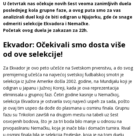
U četvrtak nas očekuje novih šest veoma zanimljivih duela
poslednjeg kola grupne faze, a ovog puta smo za vas
analizirali duel koji će biti odigran u Njujorku, gde će snage
odmeriti selekcije Ekvadora i Nemačke.
Početak ovog duela je zakazan za 22h.
Ekvador: Očekivali smo dosta više
od ove selekcije!
Za Ekvador je ovo peto učešće na Svetskom prvenstvu, a do svog
premijernog učešća na najvećoj svetskoj fudbalskoj smotri je
selekcija iz Južne Amerike došla 2002. godine, na Mundijalu koji je
odigran u Japanu i Južnoj Koreji, kada je ova reprezentacija
eliminisala u grupnoj fazi. Četiri godine kasnije u Nemačkoj,
selekcija Ekvadora je ostvarila svoj najveći uspeh za sada, pošto
je ovaj tim uspeo da dođe do plasmana u osminu finala. Grupnu
fazu su Trikolori završili na drugom mestu na tabeli uz šest
osvojenih bodova, što je za tri boda bilo manje u odnosu na
prvopasliranu Nemačku, koja je inače bila i domaćin turnira. Rival
u osmini finala bila je selekcija Engleske, koja je na tom duelu