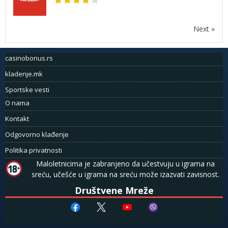
Next »
casinobonus.rs
kladenje.mk
Sportske vesti
O nama
Kontakt
Odgovorno klađenje
Politika privatnosti
Maloletnicima je zabranjeno da učestvuju u igrama na
sreću, učešće u igrama na sreću može izazvati zavisnost.
Društvene Mreže