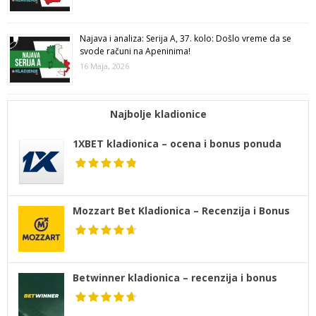
Najava i analiza: Serija A, 37. kolo: Došlo vreme da se
svode računi na Apeninima!
16 Maja, 2026
Najbolje kladionice
1XBET kladionica – ocena i bonus ponuda
Mozzart Bet Kladionica – Recenzija i Bonus
Betwinner kladionica – recenzija i bonus