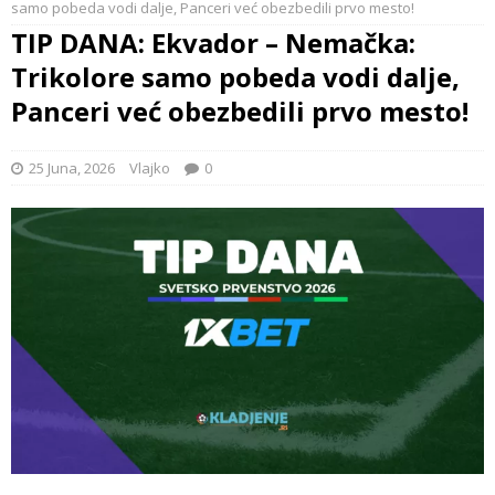
samo pobeda vodi dalje, Panceri već obezbedili prvo mesto!
TIP DANA: Ekvador – Nemačka:
Trikolore samo pobeda vodi dalje,
Panceri već obezbedili prvo mesto!
25 Juna, 2026
Vlajko
0