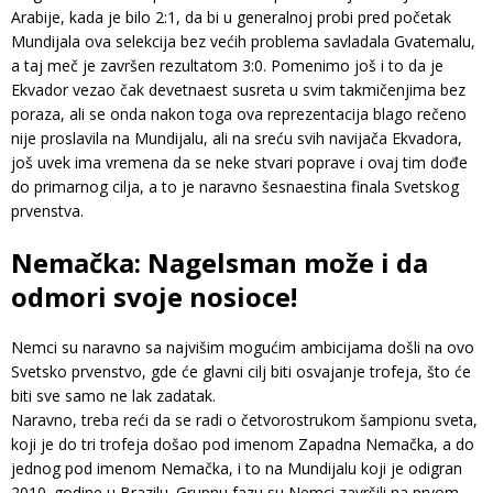
Arabije, kada je bilo 2:1, da bi u generalnoj probi pred početak
Mundijala ova selekcija bez većih problema savladala Gvatemalu,
a taj meč je završen rezultatom 3:0. Pomenimo još i to da je
Ekvador vezao čak devetnaest susreta u svim takmičenjima bez
poraza, ali se onda nakon toga ova reprezentacija blago rečeno
nije proslavila na Mundijalu, ali na sreću svih navijača Ekvadora,
još uvek ima vremena da se neke stvari poprave i ovaj tim dođe
do primarnog cilja, a to je naravno šesnaestina finala Svetskog
prvenstva.
Nemačka: Nagelsman može i da
odmori svoje nosioce!
Nemci su naravno sa najvišim mogućim ambicijama došli na ovo
Svetsko prvenstvo, gde će glavni cilj biti osvajanje trofeja, što će
biti sve samo ne lak zadatak.
Naravno, treba reći da se radi o četvorostrukom šampionu sveta,
koji je do tri trofeja došao pod imenom Zapadna Nemačka, a do
jednog pod imenom Nemačka, i to na Mundijalu koji je odigran
2010. godine u Brazilu. Grupnu fazu su Nemci završili na prvom