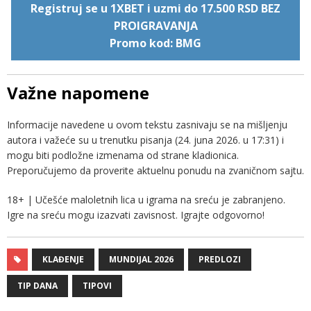
Registruj se u 1XBET i uzmi do 17.500 RSD BEZ
PROIGRAVANJA
Promo kod: BMG
Važne napomene
Informacije navedene u ovom tekstu zasnivaju se na mišljenju
autora i važeće su u trenutku pisanja (24. juna 2026. u 17:31) i
mogu biti podložne izmenama od strane kladionica.
Preporučujemo da proverite aktuelnu ponudu na zvaničnom sajtu.
18+ | Učešće maloletnih lica u igrama na sreću je zabranjeno.
Igre na sreću mogu izazvati zavisnost. Igrajte odgovorno!
KLAĐENJE
MUNDIJAL 2026
PREDLOZI
TIP DANA
TIPOVI