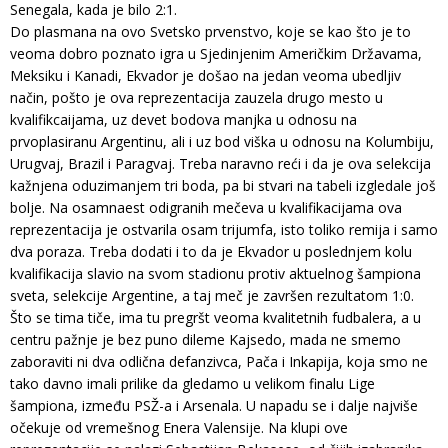
Senegala, kada je bilo 2:1.
Do plasmana na ovo Svetsko prvenstvo, koje se kao što je to
veoma dobro poznato igra u Sjedinjenim Američkim Državama,
Meksiku i Kanadi, Ekvador je došao na jedan veoma ubedljiv
način, pošto je ova reprezentacija zauzela drugo mesto u
kvalifikcaijama, uz devet bodova manjka u odnosu na
prvoplasiranu Argentinu, ali i uz bod viška u odnosu na Kolumbiju,
Urugvaj, Brazil i Paragvaj. Treba naravno reći i da je ova selekcija
kažnjena oduzimanjem tri boda, pa bi stvari na tabeli izgledale još
bolje. Na osamnaest odigranih mečeva u kvalifikacijama ova
reprezentacija je ostvarila osam trijumfa, isto toliko remija i samo
dva poraza. Treba dodati i to da je Ekvador u poslednjem kolu
kvalifikacija slavio na svom stadionu protiv aktuelnog šampiona
sveta, selekcije Argentine, a taj meč je završen rezultatom 1:0.
Što se tima tiče, ima tu pregršt veoma kvalitetnih fudbalera, a u
centru pažnje je bez puno dileme Kajsedo, mada ne smemo
zaboraviti ni dva odlična defanzivca, Pača i Inkapija, koja smo ne
tako davno imali prilike da gledamo u velikom finalu Lige
šampiona, između PSŽ-a i Arsenala. U napadu se i dalje najviše
očekuje od vremešnog Enera Valensije. Na klupi ove