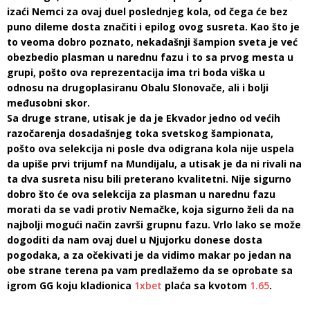
izaći Nemci za ovaj duel poslednjeg kola, od čega će bez
puno dileme dosta značiti i epilog ovog susreta. Kao što je
to veoma dobro poznato, nekadašnji šampion sveta je već
obezbedio plasman u narednu fazu i to sa prvog mesta u
grupi, pošto ova reprezentacija ima tri boda viška u
odnosu na drugoplasiranu Obalu Slonovače, ali i bolji
međusobni skor.
Sa druge strane, utisak je da je Ekvador jedno od većih
razočarenja dosadašnjeg toka svetskog šampionata,
pošto ova selekcija ni posle dva odigrana kola nije uspela
da upiše prvi trijumf na Mundijalu, a utisak je da ni rivali na
ta dva susreta nisu bili preterano kvalitetni. Nije sigurno
dobro što će ova selekcija za plasman u narednu fazu
morati da se vadi protiv Nemačke, koja sigurno želi da na
najbolji mogući način završi grupnu fazu. Vrlo lako se može
dogoditi da nam ovaj duel u Njujorku donese dosta
pogodaka, a za očekivati je da vidimo makar po jedan na
obe strane terena pa vam predlažemo da se oprobate sa
igrom GG koju kladionica
1xbet
plaća sa kvotom
1.65
.