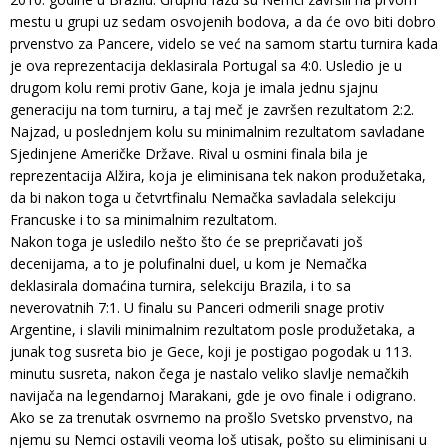
mestu u grupi uz sedam osvojenih bodova, a da će ovo biti dobro
prvenstvo za Pancere, videlo se već na samom startu turnira kada
je ova reprezentacija deklasirala Portugal sa 4:0. Usledio je u
drugom kolu remi protiv Gane, koja je imala jednu sjajnu
generaciju na tom turniru, a taj meč je završen rezultatom 2:2.
Najzad, u poslednjem kolu su minimalnim rezultatom savladane
Sjedinjene Američke Države. Rival u osmini finala bila je
reprezentacija Alžira, koja je eliminisana tek nakon produžetaka,
da bi nakon toga u četvrtfinalu Nemačka savladala selekciju
Francuske i to sa minimalnim rezultatom.
Nakon toga je usledilo nešto što će se prepričavati još
decenijama, a to je polufinalni duel, u kom je Nemačka
deklasirala domaćina turnira, selekciju Brazila, i to sa
neverovatnih 7:1. U finalu su Panceri odmerili snage protiv
Argentine, i slavili minimalnim rezultatom posle produžetaka, a
junak tog susreta bio je Gece, koji je postigao pogodak u 113.
minutu susreta, nakon čega je nastalo veliko slavlje nemačkih
navijača na legendarnoj Marakani, gde je ovo finale i odigrano.
Ako se za trenutak osvrnemo na prošlo Svetsko prvenstvo, na
njemu su Nemci ostavili veoma loš utisak, pošto su eliminisani u