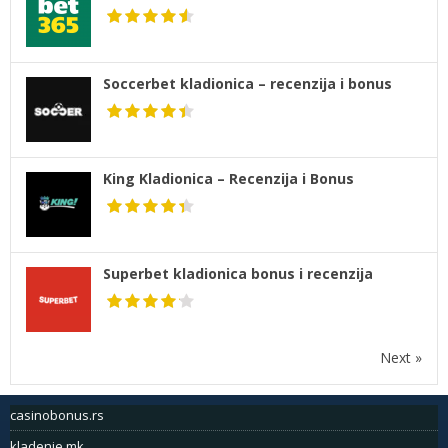
Soccerbet kladionica – recenzija i bonus
King Kladionica – Recenzija i Bonus
Superbet kladionica bonus i recenzija
Next »
casinobonus.rs
kladenje.mk