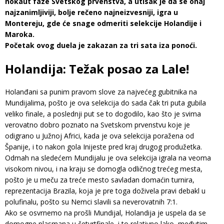
nokaut faze Svetskog prvenstva, a utisak je da se onaj
najzanimljiviji, bolje rečeno najneizvesniji, igra u
Montereju, gde će snage odmeriti selekcije Holandije i
Maroka.
Početak ovog duela je zakazan za tri sata iza ponoći.
Holandija: Težak posao za Lale!
Holanđani sa punim pravom slove za najvećeg gubitnika na
Mundijalima, pošto je ova selekcija do sada čak tri puta gubila
veliko finale, a poslednji put se to dogodilo, kao što je svima
verovatno dobro poznato na Svetskom prvenstvu koje je
odigrano u Južnoj Africi, kada je ova selekcija poražena od
Španije, i to nakon gola Inijeste pred kraj drugog produžetka.
Odmah na sledećem Mundijalu je ova selekcija igrala na veoma
visokom nivou, i na kraju se domogla odličnog trećeg mesta,
pošto je u meču za treće mesto savladan domaćin turnira,
reprezentacija Brazila, koja je pre toga doživela pravi debakl u
polufinalu, pošto su Nemci slavili sa neverovatnih 7:1.
Ako se osvrnemo na prošli Mundijal, Holandija je uspela da se
domogne plasmana u četvrtfinale, i to relativno lako, međutim,