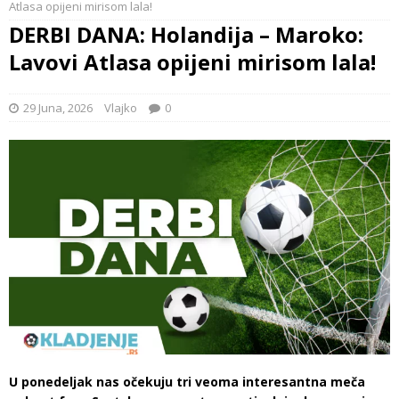
Atlasa opijeni mirisom lala!
DERBI DANA: Holandija – Maroko:
Lavovi Atlasa opijeni mirisom lala!
29 Juna, 2026
Vlajko
0
U ponedeljak nas očekuju tri veoma interesantna meča