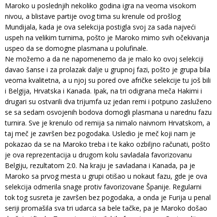
Maroko u poslednjih nekoliko godina igra na veoma visokom
nivou, a blistave partije ovog tima su krenule od prošlog
Mundijala, kada je ova selekcija postigla svoj za sada najveći
uspeh na velikim turnima, pošto je Maroko mimo svih očekivanja
uspeo da se domogne plasmana u polufinale.
Ne možemo a da ne napomenemo da je malo ko ovoj selekciji
davao šanse i za prolazak dalje u grupnoj fazi, pošto je grupa bila
veoma kvalitetna, a u njoj su pored ove afričke selekcije tu još bili
i Belgija, Hrvatska i Kanada. Ipak, na tri odigrana meča Hakimi i
drugari su ostvarili dva trijumfa uz jedan remi i potpuno zasluženo
se sa sedam osvojenih bodova domogli plasmana u narednu fazu
turnira. Sve je krenulo od remija sa nimalo naivnom Hrvatskom, a
taj meč je završen bez pogodaka. Usledio je meč koji nam je
pokazao da se na Maroko treba i te kako ozbiljno računati, pošto
je ova reprezentacija u drugom kolu savladala favorizovanu
Belgiju, rezultatom 2:0. Na kraju je savladana i Kanada, pa je
Maroko sa prvog mesta u grupi otišao u nokaut fazu, gde je ova
selekcija odmerila snage protiv favorizovane Španije. Regularni
tok tog susreta je završen bez pogodaka, a onda je Furija u penal
seriji promašila sva tri udarca sa bele tačke, pa je Maroko došao