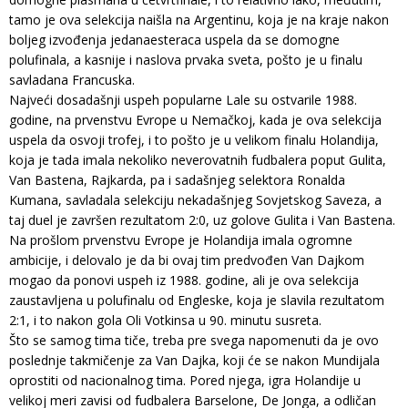
tamo je ova selekcija naišla na Argentinu, koja je na kraje nakon
boljeg izvođenja jedanaesteraca uspela da se domogne
polufinala, a kasnije i naslova prvaka sveta, pošto je u finalu
savladana Francuska.
Najveći dosadašnji uspeh popularne Lale su ostvarile 1988.
godine, na prvenstvu Evrope u Nemačkoj, kada je ova selekcija
uspela da osvoji trofej, i to pošto je u velikom finalu Holandija,
koja je tada imala nekoliko neverovatnih fudbalera poput Gulita,
Van Bastena, Rajkarda, pa i sadašnjeg selektora Ronalda
Kumana, savladala selekciju nekadašnjeg Sovjetskog Saveza, a
taj duel je završen rezultatom 2:0, uz golove Gulita i Van Bastena.
Na prošlom prvenstvu Evrope je Holandija imala ogromne
ambicije, i delovalo je da bi ovaj tim predvođen Van Dajkom
mogao da ponovi uspeh iz 1988. godine, ali je ova selekcija
zaustavljena u polufinalu od Engleske, koja je slavila rezultatom
2:1, i to nakon gola Oli Votkinsa u 90. minutu susreta.
Što se samog tima tiče, treba pre svega napomenuti da je ovo
poslednje takmičenje za Van Dajka, koji će se nakon Mundijala
oprostiti od nacionalnog tima. Pored njega, igra Holandije u
velikoj meri zavisi od fudbalera Barselone, De Jonga, a odličan