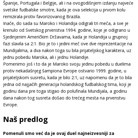
Španije, Portugala i Belgije, ali i na ovogodišnjem izdanju najveće
svetske fudbalske smotre, kada je ova selekcija u prvom kolu
remizirala protiv favorizovanog Brazila.
Inače, do sada su Maroko i Holandija odigrali tri meča, a sve je
krenulo od Svetskog prvenstva 1994. godine, koje je odigrano u
Sjedinjenim Američkim Državama, kada je Holandija u grupnoj
fazi slavila sa 2:1. Bio je to i jedini meč ove dve reprezentacije na
Mundijalima, a dva nakon toga su bila prijateljskog karaktera, uz
jednu pobedu Maroka, ali i jednu Holandije.
Pomenimo još i to da je Maroko svoju jedinu pobedu u duelima
protiv nekadašnjeg šampiona Evrope ostvario 1999. godine, u
prijateljskom susretu, kada je bilo 2:1, uz napomenu da je to bila
jedna od najjačih generacija holandskog fudbalskog tima, koji je
godinu dana pre toga stigao do polufinala Mundijala, a godinu
dana nakon tog susreta došao do trećeg mesta na prvenstvu
Evrope.
Naš predlog
Pomenuli smo već da je ovaj duel najneizvesniji za