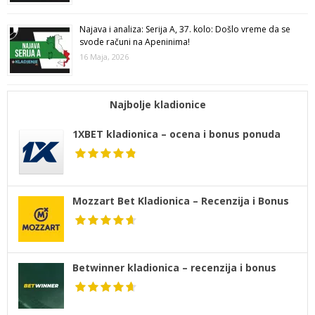
Najava i analiza: Serija A, 37. kolo: Došlo vreme da se
svode računi na Apeninima!
16 Maja, 2026
Najbolje kladionice
1XBET kladionica – ocena i bonus ponuda
Mozzart Bet Kladionica – Recenzija i Bonus
Betwinner kladionica – recenzija i bonus