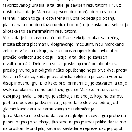
favorizovanog Brazila, a taj duel je završen rezultatom 1:1, uz
opšti utisak da je Maroko u prvom delu meča dominirao na
terenu. Nakon toga je ostvarena ključna pobeda po pitanju
plasmana u narednu fazu turnira, i to pošto je savladana selekcija
Škotske i to sa minimalnim rezultatom.
Već tada je bilo jasno da će afrička selekcija makar sa trećeg
mesta izboriti plasman u doigravanje, međutim, nisu Marokanci
želeli previše da rizikuju, pa su u poslednjem kolu savladali ne
previše kvalitetnu selekciju Haitija, a taj duel je završen
rezultatom 4:2. Deluje da su taj poslednji meč polufinalisti sa
prošlog Mundijala odigrali nešto opuštenije nego prva dva, protiv
Brazila i Škotska, kada je ova afrička selekcija prikazala veoma
disciplinovanu igru. Bilo kako bilo, primarni cilj je ostvaren, a to je
svakako plasman u nokaut fazu, gde će Maroko imati veoma
ozbiljnog rivala. U pitanju je selekcija Holandije, koja na osnovu
partija u poslednja dva meča grupne faze slovi za jednog od
glavnih kandidata za samu završnicu takmičenja.
Ipak, Maroku nije strano da svoje najbolje mečeve igra protiv na
papiru najboljih selekcija, što smo najbolje imali prilike da vidimo
na prošlom Mundijalu, kada su savladane reprezentacije poput