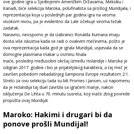
ove godine igra u Sjedinjenim Američkim Državama, Meksiku i
Kanadi, biće selekcija Maroka, polufinalista sa prošlog Mundijala, i
reprezentacija koja u poslednjih par godina igra na veoma
visokom nivou, pa je evidentno da Lale očekuje veoma težak
zadatak.
Naravno, neosporno je da izabranici Ronalda Kumana imaju
dosta više iskustva kada se radi o ovakvim mečevima, pošto je
ova reprezentacija kada god je igrala Mundijal, uspevala da se
domogne plasmana makar u osminu finala.
Inače, poslednji međusobni okršaj između Holandije i Maroka je
odigran 2017. godine i bio je prijateljskog karaktera, a taj meč je
završen pobedom nekadašnjeg šampiona Evrope rezultatom 2:1.
Strelci za ovu selekciju tada su bili Promes i Jansen, uz napomenu
da je Holandija taj duel završila sa igračem manje, nakon
isključenja De Lihta u 70. minutu susreta, koji inače zbog povrede
propušta ovaj Mundijal.
Maroko: Hakimi i drugari bi da
ponove prošli Mundijal!