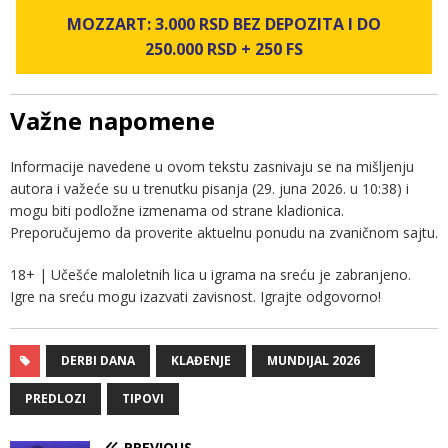
MOZZART: 3.000 RSD BEZ DEPOZITA I DO
250.000 RSD + 250 FS
Važne napomene
Informacije navedene u ovom tekstu zasnivaju se na mišljenju
autora i važeće su u trenutku pisanja (29. juna 2026. u 10:38) i
mogu biti podložne izmenama od strane kladionica.
Preporučujemo da proverite aktuelnu ponudu na zvaničnom sajtu.
18+ | Učešće maloletnih lica u igrama na sreću je zabranjeno.
Igre na sreću mogu izazvati zavisnost. Igrajte odgovorno!
DERBI DANA
KLAĐENJE
MUNDIJAL 2026
PREDLOZI
TIPOVI
PREVIOUS