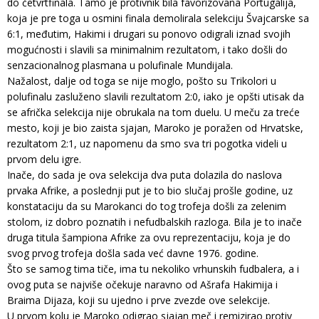
do četvrtfinala. Tamo je protivnik bila favorizovana Portugalija,
koja je pre toga u osmini finala demolirala selekciju Švajcarske sa
6:1, međutim, Hakimi i drugari su ponovo odigrali iznad svojih
mogućnosti i slavili sa minimalnim rezultatom, i tako došli do
senzacionalnog plasmana u polufinale Mundijala.
Nažalost, dalje od toga se nije moglo, pošto su Trikolori u
polufinalu zasluženo slavili rezultatom 2:0, iako je opšti utisak da
se afrička selekcija nije obrukala na tom duelu. U meču za treće
mesto, koji je bio zaista sjajan, Maroko je poražen od Hrvatske,
rezultatom 2:1, uz napomenu da smo sva tri pogotka videli u
prvom delu igre.
Inače, do sada je ova selekcija dva puta dolazila do naslova
prvaka Afrike, a poslednji put je to bio slučaj prošle godine, uz
konstataciju da su Marokanci do tog trofeja došli za zelenim
stolom, iz dobro poznatih i nefudbalskih razloga. Bila je to inače
druga titula šampiona Afrike za ovu reprezentaciju, koja je do
svog prvog trofeja došla sada već davne 1976. godine.
Što se samog tima tiče, ima tu nekoliko vrhunskih fudbalera, a i
ovog puta se najviše očekuje naravno od Ašrafa Hakimija i
Braima Dijaza, koji su ujedno i prve zvezde ove selekcije.
U prvom kolu je Maroko odigrao sjajan meč i remizirao protiv