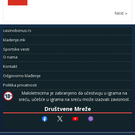
Next »
casinobonus.rs
kladenje.mk
Sportske vesti
O nama
Kontakt
Odgovorno klađenje
Politika privatnosti
Maloletnicima je zabranjeno da učestvuju u igrama na
sreću, učešće u igrama na sreću može izazvati zavisnost.
Društvene Mreže