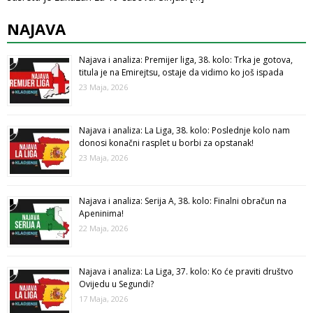
NAJAVA
Najava i analiza: Premijer liga, 38. kolo: Trka je gotova,
titula je na Emirejtsu, ostaje da vidimo ko još ispada
23 Maja, 2026
Najava i analiza: La Liga, 38. kolo: Poslednje kolo nam
donosi konačni rasplet u borbi za opstanak!
23 Maja, 2026
Najava i analiza: Serija A, 38. kolo: Finalni obračun na
Apeninima!
22 Maja, 2026
Najava i analiza: La Liga, 37. kolo: Ko će praviti društvo
Ovijedu u Segundi?
17 Maja, 2026