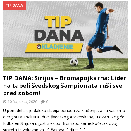
TIP DANA
TIP DANA: Sirijus – Bromapojkarna: Lider
na tabeli švedskog šampionata ruši sve
pred sobom!
10 Augusta, 2026
0
U ponedeljak je daleko slabija ponuda za klađenje, a za vas smo
ovog puta analizirali duel švedskog Alsvenskana, u okviru kog će
fudbaleri Sirijusa ugostiti ekipu Bromapojkarne.Početak ovog
susreta je zakazan za 19 časova. Sirijus:
[…]