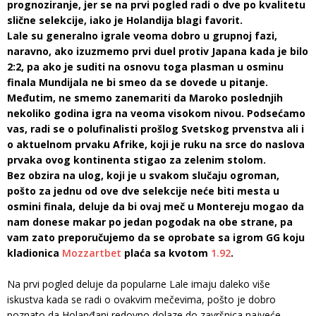
prognoziranje, jer se na prvi pogled radi o dve po kvalitetu
slične selekcije, iako je Holandija blagi favorit.
Lale su generalno igrale veoma dobro u grupnoj fazi,
naravno, ako izuzmemo prvi duel protiv Japana kada je bilo
2:2, pa ako je suditi na osnovu toga plasman u osminu
finala Mundijala ne bi smeo da se dovede u pitanje.
Međutim, ne smemo zanemariti da Maroko poslednjih
nekoliko godina igra na veoma visokom nivou. Podsećamo
vas, radi se o polufinalisti prošlog Svetskog prvenstva ali i
o aktuelnom prvaku Afrike, koji je ruku na srce do naslova
prvaka ovog kontinenta stigao za zelenim stolom.
Bez obzira na ulog, koji je u svakom slučaju ogroman,
pošto za jednu od ove dve selekcije neće biti mesta u
osmini finala, deluje da bi ovaj meč u Montereju mogao da
nam donese makar po jedan pogodak na obe strane, pa
vam zato preporučujemo da se oprobate sa igrom GG koju
kladionica
Mozzartbet
plaća sa kvotom
1.92
.
Na prvi pogled deluje da popularne Lale imaju daleko više
iskustva kada se radi o ovakvim mečevima, pošto je dobro
poznato da Holanđani redovno dolaze do završnica najveće