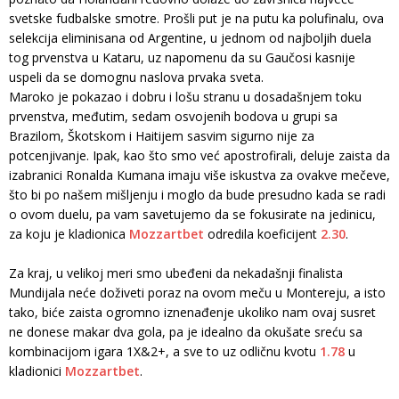
svetske fudbalske smotre. Prošli put je na putu ka polufinalu, ova
selekcija eliminisana od Argentine, u jednom od najboljih duela
tog prvenstva u Kataru, uz napomenu da su Gaučosi kasnije
uspeli da se domognu naslova prvaka sveta.
Maroko je pokazao i dobru i lošu stranu u dosadašnjem toku
prvenstva, međutim, sedam osvojenih bodova u grupi sa
Brazilom, Škotskom i Haitijem sasvim sigurno nije za
potcenjivanje. Ipak, kao što smo već apostrofirali, deluje zaista da
izabranici Ronalda Kumana imaju više iskustva za ovakve mečeve,
što bi po našem mišljenju i moglo da bude presudno kada se radi
o ovom duelu, pa vam savetujemo da se fokusirate na jedinicu,
za koju je kladionica
Mozzartbet
odredila koeficijent
2.30
.
Za kraj, u velikoj meri smo ubeđeni da nekadašnji finalista
Mundijala neće doživeti poraz na ovom meču u Montereju, a isto
tako, biće zaista ogromno iznenađenje ukoliko nam ovaj susret
ne donese makar dva gola, pa je idealno da okušate sreću sa
kombinacijom igara 1X&2+, a sve to uz odličnu kvotu
1.78
u
kladionici
Mozzartbet
.