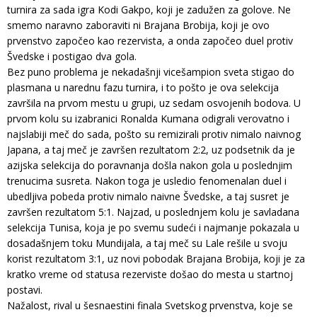
turnira za sada igra Kodi Gakpo, koji je zadužen za golove. Ne
smemo naravno zaboraviti ni Brajana Brobija, koji je ovo
prvenstvo započeo kao rezervista, a onda započeo duel protiv
Švedske i postigao dva gola.
Bez puno problema je nekadašnji vicešampion sveta stigao do
plasmana u narednu fazu turnira, i to pošto je ova selekcija
završila na prvom mestu u grupi, uz sedam osvojenih bodova. U
prvom kolu su izabranici Ronalda Kumana odigrali verovatno i
najslabiji meč do sada, pošto su remizirali protiv nimalo naivnog
Japana, a taj meč je završen rezultatom 2:2, uz podsetnik da je
azijska selekcija do poravnanja došla nakon gola u poslednjim
trenucima susreta. Nakon toga je usledio fenomenalan duel i
ubedljiva pobeda protiv nimalo naivne Švedske, a taj susret je
završen rezultatom 5:1. Najzad, u poslednjem kolu je savladana
selekcija Tunisa, koja je po svemu sudeći i najmanje pokazala u
dosadašnjem toku Mundijala, a taj meč su Lale rešile u svoju
korist rezultatom 3:1, uz novi pobodak Brajana Brobija, koji je za
kratko vreme od statusa rezerviste došao do mesta u startnoj
postavi.
Nažalost, rival u šesnaestini finala Svetskog prvenstva, koje se