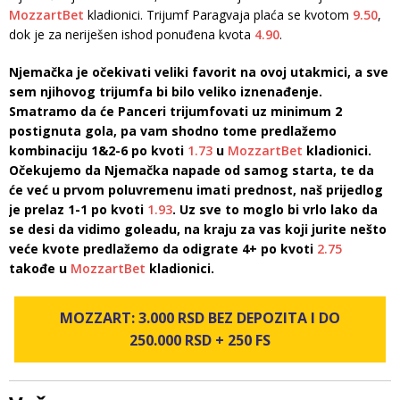
MozzartBet
kladionici. Trijumf Paragvaja plaća se kvotom
9.50
,
dok je za neriješen ishod ponuđena kvota
4.90
.
Njemačka je očekivati veliki favorit na ovoj utakmici, a sve
sem njihovog trijumfa bi bilo veliko iznenađenje.
Smatramo da će Panceri trijumfovati uz minimum 2
postignuta gola, pa vam shodno tome predlažemo
kombinaciju 1&2-6 po kvoti
1.73
u
MozzartBet
kladionici.
Očekujemo da Njemačka napade od samog starta, te da
će već u prvom poluvremenu imati prednost, naš prijedlog
je prelaz 1-1 po kvoti
1.93
. Uz sve to moglo bi vrlo lako da
se desi da vidimo goleadu, na kraju za vas koji jurite nešto
veće kvote predlažemo da odigrate 4+ po kvoti
2.75
takođe u
MozzartBet
kladionici.
MOZZART: 3.000 RSD BEZ DEPOZITA I DO
250.000 RSD + 250 FS