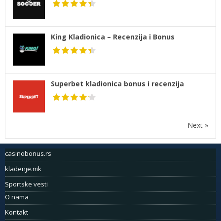
King Kladionica – Recenzija i Bonus
Superbet kladionica bonus i recenzija
Next »
casinobonus.rs
kladenje.mk
Sportske vesti
O nama
Kontakt