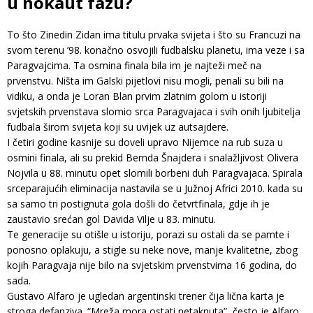
u nokaut fazu?
To što Zinedin Zidan ima titulu prvaka svijeta i što su Francuzi na
svom terenu ’98. konačno osvojili fudbalsku planetu, ima veze i sa
Paragvajcima. Ta osmina finala bila im je najteži meč na
prvenstvu. Ništa im Galski pijetlovi nisu mogli, penali su bili na
vidiku, a onda je Loran Blan prvim zlatnim golom u istoriji
svjetskih prvenstava slomio srca Paragvajaca i svih onih ljubitelja
fudbala širom svijeta koji su uvijek uz autsajdere.
I četiri godine kasnije su doveli upravo Nijemce na rub suza u
osmini finala, ali su prekid Bernda Šnajdera i snalažljivost Olivera
Nojvila u 88. minutu opet slomili borbeni duh Paragvajaca. Spirala
srceparajućih eliminacija nastavila se u Južnoj Africi 2010. kada su
sa samo tri postignuta gola došli do četvrtfinala, gdje ih je
zaustavio srećan gol Davida Vilje u 83. minutu.
Te generacije su otišle u istoriju, porazi su ostali da se pamte i
ponosno oplakuju, a stigle su neke nove, manje kvalitetne, zbog
kojih Paragvaja nije bilo na svjetskim prvenstvima 16 godina, do
sada.
Gustavo Alfaro je ugledan argentinski trener čija lična karta je
stroga defanziva. “Mreža mora ostati netaknuta”, često je Alfaro