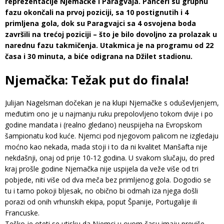
reprezentacije Njemačke i Paragvaja. Panceri su grupnu
fazu okončali na prvoj poziciji, sa 10 postignutih i 4
primljena gola, dok su Paragvajci sa 4 osvojena boda
završili na trećoj poziciji – što je bilo dovoljno za prolazak u
narednu fazu takmičenja. Utakmica je na programu od 22
časa i 30 minuta, a biće odigrana na Džilet stadionu.
Njemačka: Težak put do finala!
Julijan Nagelsman dočekan je na klupi Njemačke s oduševljenjem,
međutim ono je u najmanju ruku prepolovljeno tokom dvije i po
godine mandata i (realno gledano) neuspijeha na Evropskom
šampionatu kod kuće. Njemci pod njegovom palicom ne izgledaju
moćno kao nekada, mada stoji i to da ni kvalitet Manšafta nije
nekdašnji, onaj od prije 10-12 godina. U svakom slučaju, do pred
kraj prošle godine Njemačka nije uspijela da veže više od tri
pobjede, niti više od dva meča bez primljenog gola. Dogodio se
tu i tamo pokoji bljesak, no obično bi odmah iza njega došli
porazi od onih vrhunskih ekipa, poput Španije, Portugalije ili
Francuske.
Teško je oteti se utisku da Njemci u ovom času imaju previše