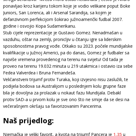
ponavljao kroz karijeru tokom koje je vodio velikane poput Boke
Juniors, San Lorenca, ali i Arsenal Sarandija, sa kojim je
defanzivnom perfekcijom šokirao južnoamerički fudbal 2007.
godine i osvojio Kopa Sudamerikanu.
Stub cijele reprezentacije je Gustavo Gomez. Nenadmašan u
vazduhu, oštar na zemlji, pronicljiv u čitanju igre sa liderskim
sposobnostima pravog vođe. Otkako su 2023. počele mundijalske
kvalifikacije u Južnoj Americi, pa do danas, Gomez je fudbaler sa
najviše vremena provedenog na terenu na svijetu! Od tada je
proveo na terenu 19.032 minuta u 219 utakmica i ostavio iza sebe
Fedea Valverdea i Bruna Fernandeša.
Veličanstveni trijumf protiv Turaka, koji izvjesno nisu zaslužili, te
podijela bodova sa Australijom u poslednjem kolu grupne faze
bila je dovoljna za prolazak u nokaut fazu Mundijala. Debakl
protiv SAD-a u prvom kolu je sve ono što ne smije da se desi na
večerašnjem okršaju sa favorizovanim Pancerima.
Naš prijedlog:
Njemačka je veliki favorit, a kvota na trijumf Pancera je
1.35
u