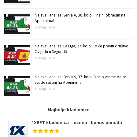
Najava i analiza: Serija A, 38. kolo: Finalni obračun na
Apeninima!
22 Maja, 2026
Najava i analiza: La Liga, 37. kolo: Ko će praviti društvo
Ovijedu u Segundi?
17 Maja, 2026
Najava i analiza: Serija A, 37. kolo: Došlo vreme da se
svode računi na Apeninima!
16 Maja, 2026
Najbolje kladionice
1XBET kladionica – ocena i bonus ponuda