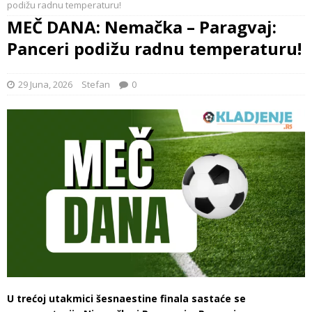
podižu radnu temperaturu!
MEČ DANA: Nemačka – Paragvaj:
Panceri podižu radnu temperaturu!
29 Juna, 2026
Stefan
0
U trećoj utakmici šesnaestine finala sastaće se