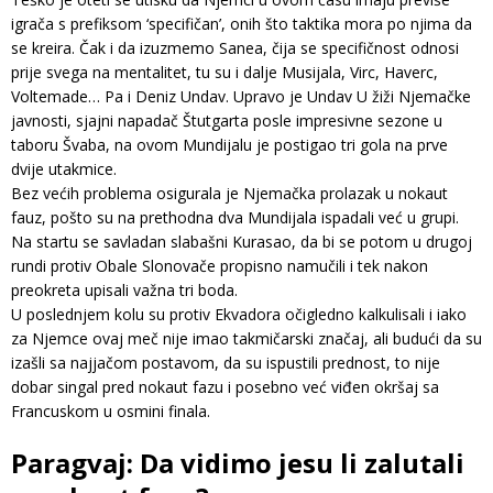
igrača s prefiksom ‘specifičan’, onih što taktika mora po njima da
se kreira. Čak i da izuzmemo Sanea, čija se specifičnost odnosi
prije svega na mentalitet, tu su i dalje Musijala, Virc, Haverc,
Voltemade… Pa i Deniz Undav. Upravo je Undav U žiži Njemačke
javnosti, sjajni napadač Štutgarta posle impresivne sezone u
taboru Švaba, na ovom Mundijalu je postigao tri gola na prve
dvije utakmice.
Bez većih problema osigurala je Njemačka prolazak u nokaut
fauz, pošto su na prethodna dva Mundijala ispadali već u grupi.
Na startu se savladan slabašni Kurasao, da bi se potom u drugoj
rundi protiv Obale Slonovače propisno namučili i tek nakon
preokreta upisali važna tri boda.
U poslednjem kolu su protiv Ekvadora očigledno kalkulisali i iako
za Njemce ovaj meč nije imao takmičarski značaj, ali budući da su
izašli sa najjačom postavom, da su ispustili prednost, to nije
dobar singal pred nokaut fazu i posebno već viđen okršaj sa
Francuskom u osmini finala.
Paragvaj: Da vidimo jesu li zalutali