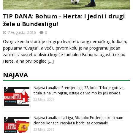
TIP DANA: Bohum – Herta: I jedni i drugi
žele u Bundesligu!
7 Augusta, 2026
0
Ovog vikenda startuje drugi po kvalitetu rang nemačkog fudbala,
popularna “Cvajta”, a već u prvom kolu je na programu jedan
zanimljiv susret u okviru kog će fudbaleri Bohuma ugostiti ekipu
Herte, a na prvi pogled
[…]
NAJAVA
Najava i analiza: Premijer liga, 38. kolo: Trka je gotova,
titula je na Emirejtsu, ostaje da vidimo ko još ispada
23 Maja, 2026
Najava i analiza: La Liga, 38. kolo: Poslednje kolo nam
donosi konačni rasplet u borbi za opstanak!
23 Maja, 2026