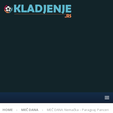
HOME
MEČ DANA
MEČ DANA: Nemačka – Paragvaj: Panceri