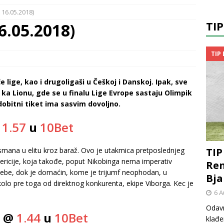
 16.05.2018)
TI
6.05.2018)
TIP
 lige, kao i drugoligaši u Češkoj i Danskoj. Ipak, sve
e ka Lionu, gde se u finalu Lige Evrope sastaju Olimpik
dobitni tiket ima sasvim dovoljno.
@
1.57
u
10Bet
TIP
smana u elitu kroz baraž. Ovo je utakmica pretposlednjeg
ericije, koja takođe, poput Nikobinga nema imperativ
Ren
sebe, dok je domaćin, kome je trijumf neophodan, u
Bja
 kolo pre toga od direktnog konkurenta, ekipe Viborga. Kec je
6 A
Odavn
+ @
1.44
u
10Bet
klađe