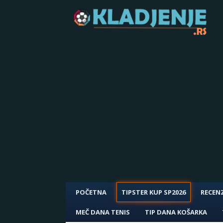
POČETNA
TIPSTER KUP SP2026
RECENZ
MEČ DANA TENIS
TIP DANA KOŠARKA