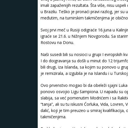
imali zapaženijih rezultata. Šta više, nisu uspel
u Brazilu. Teško je pronaći pravi razlog, jer su uv
međutim, na turnirskim takmičenjima je običn
Svoj prvi meč u Rusiji odigraće 16.juna u Kalinji
igraće se 21.6. u Nižnjem Novgorodu. Sa starim 
Rostovu na Donu.
Naši susedi bili su nosioci u grupi I evropskih k
I do doigravanja su došli u minut do 12 trijum
bili drugi, iza Islanda, sa kojim su ponovo u gru
je remizirala, a izgubila je na Islandu i u Turskoj
Ovo prvenstvo mogao bi da obeleži sjajni Luka 
ponovo osvojio Ligu šampiona. U napadu su opasn
slabija, sa već pomenutim Modrićem i sa Raki
“tanja”, ali su tu iskusni Ćorluka, Vida, Lovren
dalić, koji je tim preuzeo u smiraj kvalifikacij
takmičenjima.