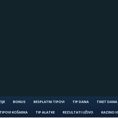
IJE
BONUS
BESPLATNI TIPOVI
TIP DANA
TIKET DANA
TIPOVI KOŠARKA
TIP ALATKE
REZULTATI UŽIVO
KAZINO I