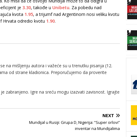
. Ko misli da će osvojiti Mundijal može to da odigra u
oeficijent je
3.30
, takođe u
Unibetu
. Za pobedu nad
rajuća kvota
1.95
, a trijumf nad Argentinom nosi veliku kvotu
mf Hrvata odredio kvotu
1.90
.
e na mišljenju autora i važeće su u trenutku pisanja (12.
nama od strane kladionica. Preporučujemo da proverite
je zabranjeno. Igre na sreću mogu izazvati zavisnost. Igrajte
NEXT
Mundijal u Rusiji: Grupa D, Nigerija: “Super orlovi”
inventar na Mundijalima