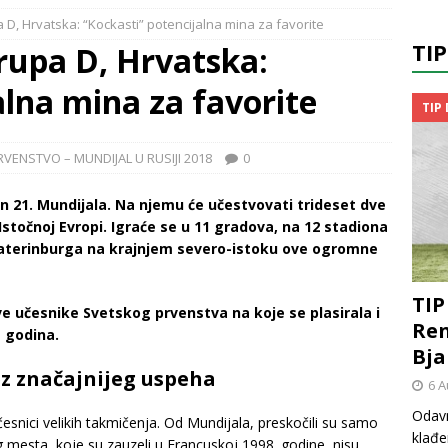
a D, Hrvatska: “Kockasti” potencijalna mina za favorite
TI
Grupa D, Hrvatska:
alna mina za favorite
TIP
VENSTVO – MUNDIJAL U RUSIJI 2018
0
ćin 21. Mundijala. Na njemu će učestvovati trideset dve
Istočnoj Evropi. Igraće se u 11 gradova, na 12 stadiona
katerinburga na krajnjem severo-istoku ove ogromne
TIP
učesnike Svetskog prvenstva na koje se plasirala i
Ren
 godina.
Bja
ez značajnijeg uspeha
6 A
Odavn
esnici velikih takmičenja. Od Mundijala, preskočili su samo
klađe
eg mesta, koje su zauzeli u Francuskoj 1998. godine, nisu