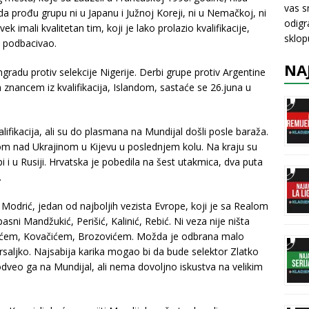
vas s
i da prođu grupu ni u Japanu i Južnoj Koreji, ni u Nemačkoj, ni
odigr
ek imali kvalitetan tim, koji je lako prolazio kvalifikacije,
sklo
o podbacivao.
NA
ngradu protiv selekcije Nigerije. Derbi grupe protiv Argentine
znancem iz kvalifikacija, Islandom, sastaće se 26.juna u
valifikacija, ali su do plasmana na Mundijal došli posle baraža.
fom nad Ukrajinom u Kijevu u poslednjem kolu. Na kraju su
pi i u Rusiji. Hrvatska je pobedila na šest utakmica, dva puta
.
Modrić, jedan od najboljih vezista Evrope, koji je sa Realom
i Mandžukić, Perišić, Kalinić, Rebić. Ni veza nije ništa
tićem, Kovačićem, Brozovićem. Možda je odbrana malo
, Vrsaljko. Najsabija karika mogao bi da bude selektor Zlatko
a, odveo ga na Mundijal, ali nema dovoljno iskustva na velikim