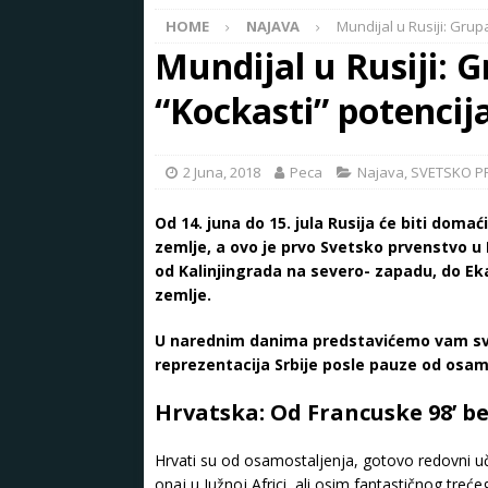
HOME
NAJAVA
Mundijal u Rusiji: Grup
Mundijal u Rusiji: 
“Kockasti” potencij
2 Juna, 2018
Peca
Najava
,
SVETSKO PR
Od 14. juna do 15. jula Rusija će biti doma
zemlje, a ovo je prvo Svetsko prvenstvo u 
od Kalinjingrada na severo- zapadu, do E
zemlje.
U narednim danima predstavićemo vam sve 
reprezentacija Srbije posle pauze od osam
Hrvatska: Od Francuske 98’ b
Hrvati su od osamostaljenja, gotovo redovni uč
onaj u Južnoj Africi, ali osim fantastičnog treć