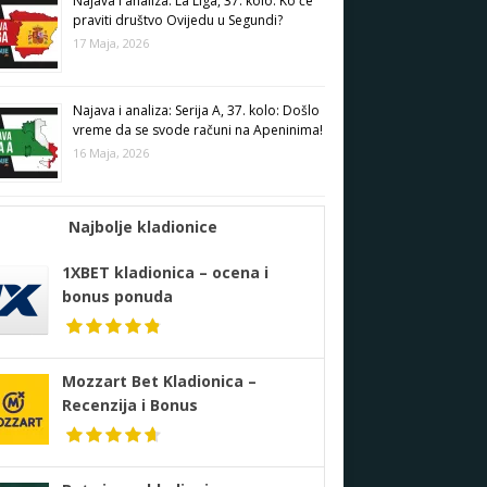
Najava i analiza: La Liga, 37. kolo: Ko će
praviti društvo Ovijedu u Segundi?
17 Maja, 2026
Najava i analiza: Serija A, 37. kolo: Došlo
vreme da se svode računi na Apeninima!
16 Maja, 2026
Najbolje kladionice
1XBET kladionica – ocena i
bonus ponuda
Mozzart Bet Kladionica –
Recenzija i Bonus