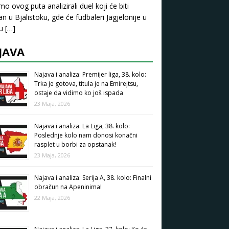
mo ovog puta analizirali duel koji će biti
an u Bjalistoku, gde će fudbaleri Jagjelonije u
pu
[…]
JAVA
Najava i analiza: Premijer liga, 38. kolo:
Trka je gotova, titula je na Emirejtsu,
ostaje da vidimo ko još ispada
23 Maja, 2026
Najava i analiza: La Liga, 38. kolo:
Poslednje kolo nam donosi konačni
rasplet u borbi za opstanak!
23 Maja, 2026
Najava i analiza: Serija A, 38. kolo: Finalni
obračun na Apeninima!
22 Maja, 2026