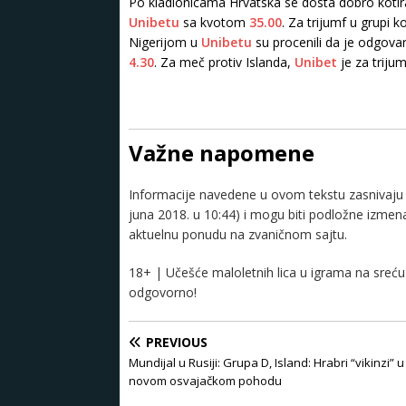
Po kladionicama Hrvatska se dosta dobro kotira
Unibetu
sa kvotom
35.00
. Za trijumf u grupi k
Nigerijom u
Unibetu
su procenili da je odgova
4.30
. Za meč protiv Islanda,
Unibet
je za triju
Važne napomene
Informacije navedene u ovom tekstu zasnivaju s
juna 2018. u 10:44) i mogu biti podložne izme
aktuelnu ponudu na zvaničnom sajtu.
18+ | Učešće maloletnih lica u igrama na sreću 
odgovorno!
PREVIOUS
Mundijal u Rusiji: Grupa D, Island: Hrabri “vikinzi” u
novom osvajačkom pohodu