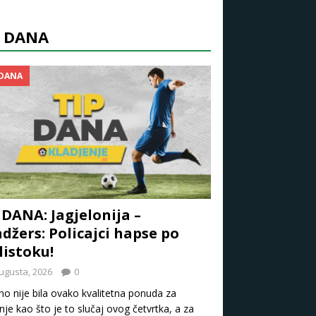
P DANA
 DANA
 DANA: Jagjelonija –
džers: Policajci hapse po
listoku!
ugusta, 2026
0
o nije bila ovako kvalitetna ponuda za
nje kao što je to slučaj ovog četvrtka, a za