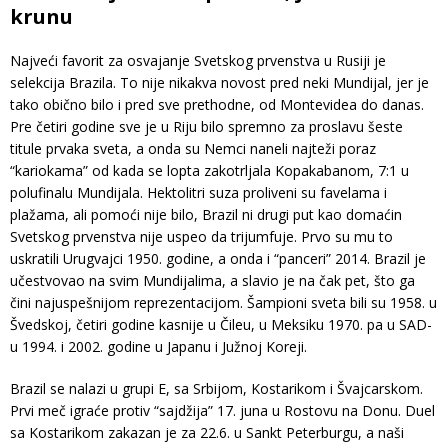
krunu
Najveći favorit za osvajanje Svetskog prvenstva u Rusiji je
selekcija Brazila. To nije nikakva novost pred neki Mundijal, jer je
tako obično bilo i pred sve prethodne, od Montevidea do danas.
Pre četiri godine sve je u Riju bilo spremno za proslavu šeste
titule prvaka sveta, a onda su Nemci naneli najteži poraz
“kariokama” od kada se lopta zakotrljala Kopakabanom, 7:1 u
polufinalu Mundijala. Hektolitri suza proliveni su favelama i
plažama, ali pomoći nije bilo, Brazil ni drugi put kao domaćin
Svetskog prvenstva nije uspeo da trijumfuje. Prvo su mu to
uskratili Urugvajci 1950. godine, a onda i “panceri” 2014. Brazil je
učestvovao na svim Mundijalima, a slavio je na čak pet, što ga
čini najuspešnijom reprezentacijom. Šampioni sveta bili su 1958. u
Švedskoj, četiri godine kasnije u Čileu, u Meksiku 1970. pa u SAD-
u 1994. i 2002. godine u Japanu i Južnoj Koreji.
Brazil se nalazi u grupi E, sa Srbijom, Kostarikom i Švajcarskom.
Prvi meč igraće protiv “sajdžija” 17. juna u Rostovu na Donu. Duel
sa Kostarikom zakazan je za 22.6. u Sankt Peterburgu, a naši