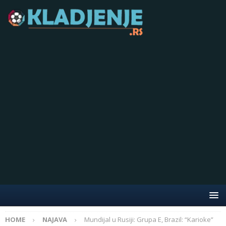
HOME
NAJAVA
Mundijal u Rusiji: Grupa E, Brazil: “Karioke”