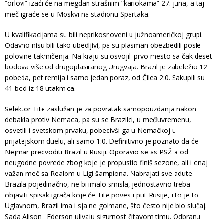
“orlovi” izaći će na megdan strašnim “kariokama” 27. juna, a taj
meč igraće se u Moskvi na stadionu Spartaka.
U kvalifikacijama su bili neprikosnoveni u južnoameričkoj grupi.
Odavno nisu bili tako ubedljivi, pa su plasman obezbedili posle
polovine takmičenja. Na kraju su osvojili prvo mesto sa čak deset
bodova više od drugoplasiranog Urugvaja. Brazil je zabeležio 12
pobeda, pet remija i samo jedan poraz, od Čilea 2:0. Sakupili su
41 bod iz 18 utakmica.
Selektor Tite zaslužan je za povratak samopouzdanja nakon
debakla protiv Nemaca, pa su se Brazilci, u međuvremenu,
osvetili i svetskom prvaku, pobedivši ga u Nemačkoj u
prijatejskom duelu, ali samo 1:0. Definitivno je poznato da će
Nejmar predvoditi Brazil u Rusiji. Oporavio se as PSŽ-a od
neugodne povrede zbog koje je propustio finiš sezone, ali i onaj
važan meč sa Realom u Ligi šampiona. Nabrajati sve adute
Brazila pojedinačno, ne bi imalo smisla, jednostavno treba
objaviti spisak igrača koje će Tite povesti put Rusije, i to je to.
Uglavnom, Brazil ima i sjajne golmane, što često nije bio slučaj.
Sada Alison i Ederson ulivaju sigurnost čitavom timu. Odbranu