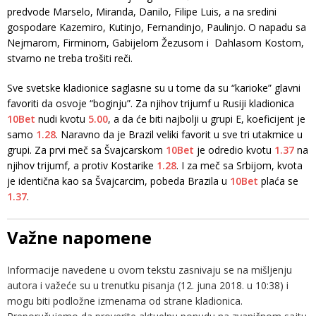
predvode Marselo, Miranda, Danilo, Filipe Luis, a na sredini
gospodare Kazemiro, Kutinjo, Fernandinjo, Paulinjo. O napadu sa
Nejmarom, Firminom, Gabijelom Žezusom i Dahlasom Kostom,
stvarno ne treba trošiti reči.
Sve svetske kladionice saglasne su u tome da su “karioke” glavni
favoriti da osvoje “boginju”. Za njihov trijumf u Rusiji kladionica
10Bet
nudi kvotu
5.00
, a da će biti najbolji u grupi E, koeficijent je
samo
1.28
. Naravno da je Brazil veliki favorit u sve tri utakmice u
grupi. Za prvi meč sa Švajcarskom
10Bet
je odredio kvotu
1.37
na
njihov trijumf, a protiv Kostarike
1.28
. I za meč sa Srbijom, kvota
je identična kao sa Švajcarcim, pobeda Brazila u
10Bet
plaća se
1.37
.
Važne napomene
Informacije navedene u ovom tekstu zasnivaju se na mišljenju
autora i važeće su u trenutku pisanja (12. juna 2018. u 10:38) i
mogu biti podložne izmenama od strane kladionica.