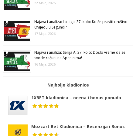
22 Maja, 2026
Najava i analiza: La Liga, 37. kolo: Ko će praviti društvo
Ovijedu u Segundi?
17 Maja, 2026
Najava i analiza: Serija A, 37. kolo: Došlo vreme da se
svode računi na Apeninima!
16 Maja, 2026
Najbolje kladionice
1XBET kladionica – ocena i bonus ponuda
Mozzart Bet Kladionica – Recenzija i Bonus