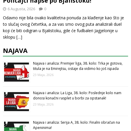
Policajci hapse po Bjalistoku!
6 Augusta, 2026
0
Odavno nije bila ovako kvalitetna ponuda za klađenje kao što je
to slučaj ovog četvrtka, a za vas smo ovog puta analizirali duel
koji će biti odigran u Bjalistoku, gde će fudbaleri Jagjelonije u
sklopu
[…]
NAJAVA
Najava i analiza: Premijer liga, 38. kolo: Trka je gotova,
titula je na Emirejtsu, ostaje da vidimo ko još ispada
23 Maja, 2026
Najava i analiza: La Liga, 38. kolo: Poslednje kolo nam
donosi konačni rasplet u borbi za opstanak!
23 Maja, 2026
Najava i analiza: Serija A, 38. kolo: Finalni obračun na
Apeninima!