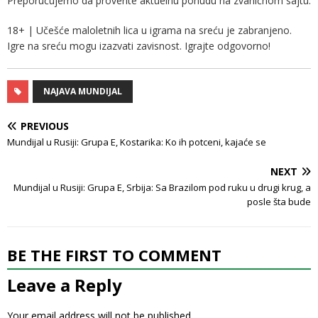
Preporučujemo da proverite aktuelnu ponudu na zvaničnom sajtu.
18+ | Učešće maloletnih lica u igrama na sreću je zabranjeno.
Igre na sreću mogu izazvati zavisnost. Igrajte odgovorno!
NAJAVA MUNDIJAL
PREVIOUS
Mundijal u Rusiji: Grupa E, Kostarika: Ko ih potceni, kajaće se
NEXT
Mundijal u Rusiji: Grupa E, Srbija: Sa Brazilom pod ruku u drugi krug, a
posle šta bude
BE THE FIRST TO COMMENT
Leave a Reply
Your email address will not be published.