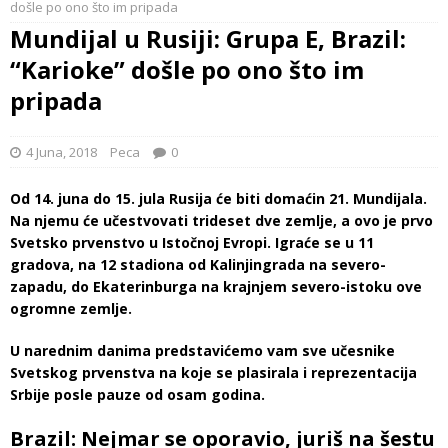
došle po ono što im pripada
Mundijal u Rusiji: Grupa E, Brazil:
“Karioke” došle po ono što im
pripada
4 Juna, 2018
Peca
0
Od 14. juna do 15. jula Rusija će biti domaćin 21. Mundijala.
Na njemu će učestvovati trideset dve zemlje, a ovo je prvo
Svetsko prvenstvo u Istočnoj Evropi. Igraće se u 11
gradova, na 12 stadiona od Kalinjingrada na severo-
zapadu, do Ekaterinburga na krajnjem severo-istoku ove
ogromne zemlje.
U narednim danima predstavićemo vam sve učesnike
Svetskog prvenstva na koje se plasirala i reprezentacija
Srbije posle pauze od osam godina.
Brazil: Nejmar se oporavio, juriš na šestu