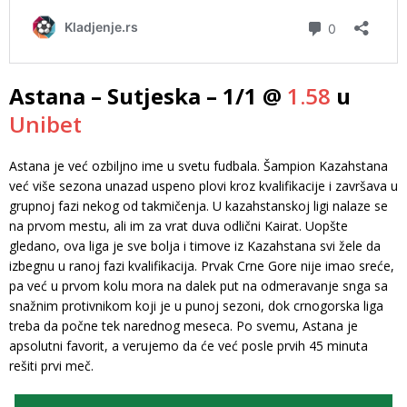
Astana – Sutjeska – 1/1 @
1.58
u
Unibet
Astana je već ozbiljno ime u svetu fudbala. Šampion Kazahstana
već više sezona unazad uspeno plovi kroz kvalifikacije i završava u
grupnoj fazi nekog od takmičenja. U kazahstanskoj ligi nalaze se
na prvom mestu, ali im za vrat duva odlični Kairat. Uopšte
gledano, ova liga je sve bolja i timove iz Kazahstana svi žele da
izbegnu u ranoj fazi kvalifikacija. Prvak Crne Gore nije imao sreće,
pa već u prvom kolu mora na dalek put na odmeravanje snga sa
snažnim protivnikom koji je u punoj sezoni, dok crnogorska liga
treba da počne tek narednog meseca. Po svemu, Astana je
apsolutni favorit, a verujemo da će već posle prvih 45 minuta
rešiti prvi meč.