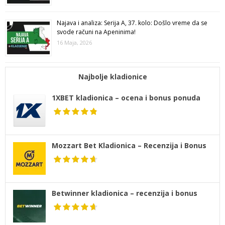
Najava i analiza: Serija A, 37. kolo: Došlo vreme da se
svode računi na Apeninima!
16 Maja, 2026
Najbolje kladionice
1XBET kladionica – ocena i bonus ponuda
Mozzart Bet Kladionica – Recenzija i Bonus
Betwinner kladionica – recenzija i bonus