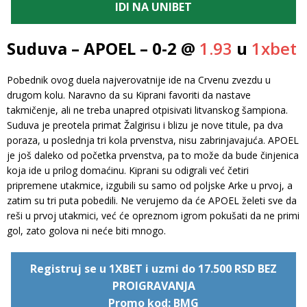
IDI NA UNIBET
Suduva – APOEL – 0-2 @
1.93
u
1xbet
Pobednik ovog duela najverovatnije ide na Crvenu zvezdu u
drugom kolu. Naravno da su Kiprani favoriti da nastave
takmičenje, ali ne treba unapred otpisivati litvanskog šampiona.
Suduva je preotela primat Žalgirisu i blizu je nove titule, pa dva
poraza, u poslednja tri kola prvenstva, nisu zabrinjavajuća. APOEL
je još daleko od početka prvenstva, pa to može da bude činjenica
koja ide u prilog domaćinu. Kiprani su odigrali već četiri
pripremene utakmice, izgubili su samo od poljske Arke u prvoj, a
zatim su tri puta pobedili. Ne verujemo da će APOEL želeti sve da
reši u prvoj utakmici, već će opreznom igrom pokušati da ne primi
gol, zato golova ni neće biti mnogo.
Registruj se u 1XBET i uzmi do 17.500 RSD BEZ
PROIGRAVANJA
Promo kod: BMG