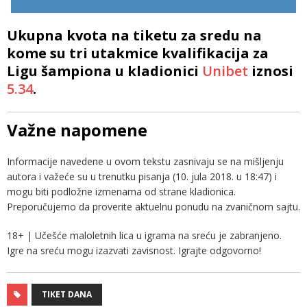
Ukupna kvota na tiketu za sredu na
kome su tri utakmice kvalifikacija za
Ligu šampiona u kladionici
Unibet
iznosi
5.34
.
Važne napomene
Informacije navedene u ovom tekstu zasnivaju se na mišljenju
autora i važeće su u trenutku pisanja (10. jula 2018. u 18:47) i
mogu biti podložne izmenama od strane kladionica.
Preporučujemo da proverite aktuelnu ponudu na zvaničnom sajtu.
18+ | Učešće maloletnih lica u igrama na sreću je zabranjeno.
Igre na sreću mogu izazvati zavisnost. Igrajte odgovorno!
TIKET DANA