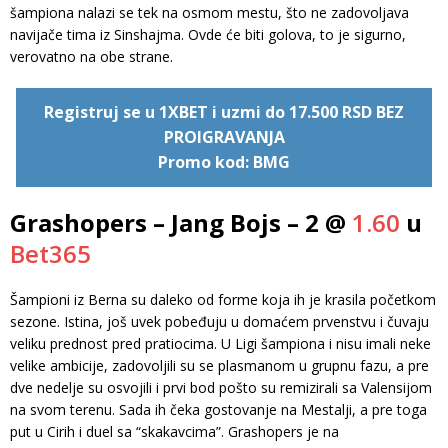
šampiona nalazi se tek na osmom mestu, što ne zadovoljava
navijače tima iz Sinshajma. Ovde će biti golova, to je sigurno,
verovatno na obe strane.
Registruj se u 1XBET i uzmi do 17.500 RSD BEZ
PROIGRAVANJA
Promo kod: BMG
Grashopers – Jang Bojs – 2 @
1.60
u
Bet365
Šampioni iz Berna su daleko od forme koja ih je krasila početkom
sezone. Istina, još uvek pobeđuju u domaćem prvenstvu i čuvaju
veliku prednost pred pratiocima. U Ligi šampiona i nisu imali neke
velike ambicije, zadovoljili su se plasmanom u grupnu fazu, a pre
dve nedelje su osvojili i prvi bod pošto su remizirali sa Valensijom
na svom terenu. Sada ih čeka gostovanje na Mestalji, a pre toga
put u Cirih i duel sa “skakavcima”. Grashopers je na