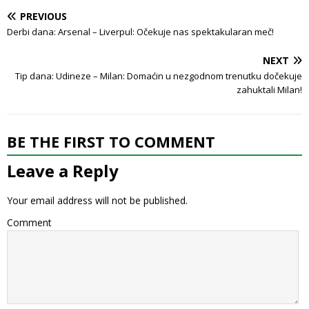
PREVIOUS
Derbi dana: Arsenal – Liverpul: Očekuje nas spektakularan meč!
NEXT
Tip dana: Udineze – Milan: Domaćin u nezgodnom trenutku dočekuje
zahuktali Milan!
BE THE FIRST TO COMMENT
Leave a Reply
Your email address will not be published.
Comment