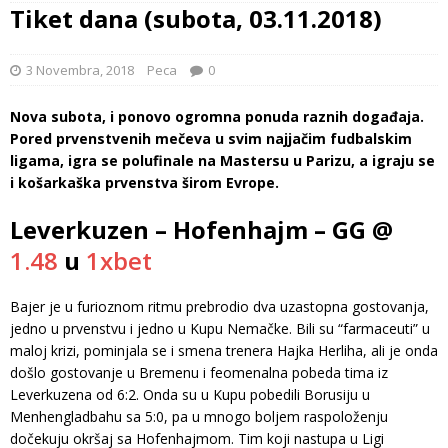
Tiket dana (subota, 03.11.2018)
3 Novembra, 2018
Peca
0
Nova subota, i ponovo ogromna ponuda raznih događaja.
Pored prvenstvenih mečeva u svim najjačim fudbalskim
ligama, igra se polufinale na Mastersu u Parizu, a igraju se
i košarkaška prvenstva širom Evrope.
Leverkuzen – Hofenhajm – GG @
1.48
u
1xbet
Bajer je u furioznom ritmu prebrodio dva uzastopna gostovanja,
jedno u prvenstvu i jedno u Kupu Nemačke. Bili su “farmaceuti” u
maloj krizi, pominjala se i smena trenera Hajka Herliha, ali je onda
došlo gostovanje u Bremenu i feomenalna pobeda tima iz
Leverkuzena od 6:2. Onda su u Kupu pobedili Borusiju u
Menhengladbahu sa 5:0, pa u mnogo boljem raspoloženju
dočekuju okršaj sa Hofenhajmom. Tim koji nastupa u Ligi