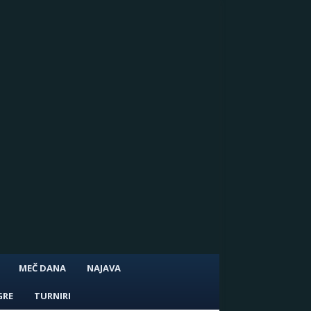
MEČ DANA
NAJAVA
GRE
TURNIRI