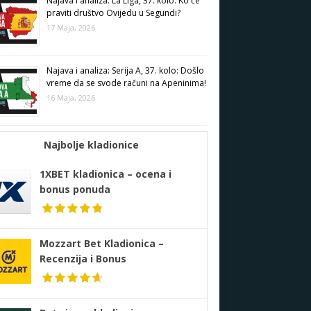
Najava i analiza: La Liga, 37. kolo: Ko će
praviti društvo Ovijedu u Segundi?
17 Maja, 2026
Najava i analiza: Serija A, 37. kolo: Došlo
vreme da se svode računi na Apeninima!
16 Maja, 2026
Najbolje kladionice
1XBET kladionica – ocena i
bonus ponuda
Mozzart Bet Kladionica –
Recenzija i Bonus