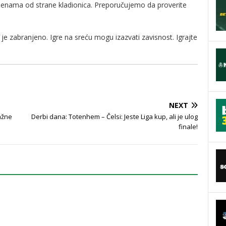
zmenama od strane kladionica. Preporučujemo da proverite
je zabranjeno. Igre na sreću mogu izazvati zavisnost. Igrajte
NEXT
ažne
Derbi dana: Totenhem – Čelsi: Jeste Liga kup, ali je ulog
finale!