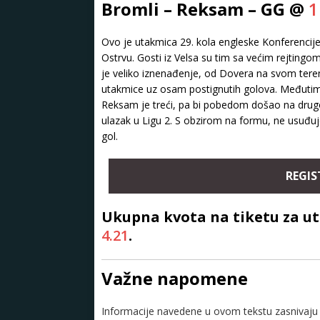
Bromli – Reksam – GG @
1
Ovo je utakmica 29. kola engleske Konferencije.
Ostrvu. Gosti iz Velsa su tim sa većim rejtingom
je veliko iznenađenje, od Dovera na svom teren
utakmice uz osam postignutih golova. Međutim, B
Reksam je treći, pa bi pobedom došao na drugo m
ulazak u Ligu 2. S obzirom na formu, ne usuđu
gol.
REGIS
Ukupna kvota na tiketu za ut
4.21
.
Važne napomene
Informacije navedene u ovom tekstu zasnivaju s