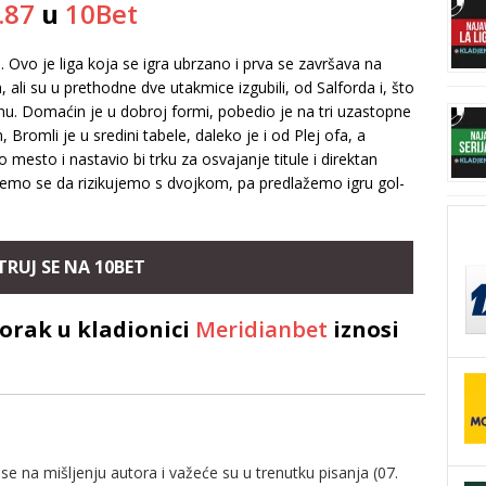
.87
u
10Bet
 Ovo je liga koja se igra ubrzano i prva se završava na
, ali su u prethodne dve utakmice izgubili, od Salforda i, što
u. Domaćin je u dobroj formi, pobedio je na tri uzastopne
romli je u sredini tabele, daleko je i od Plej ofa, a
esto i nastavio bi trku za osvajanje titule i direktan
jemo se da rizikujemo s dvojkom, pa predlažemo igru gol-
TRUJ SE NA 10BET
orak u kladionici
Meridianbet
iznosi
e na mišljenju autora i važeće su u trenutku pisanja (07.