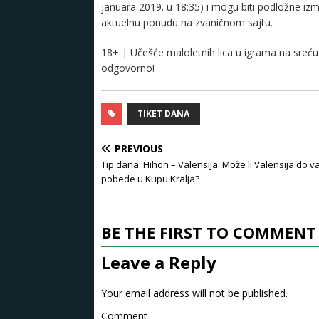
januara 2019. u 18:35) i mogu biti podložne i
aktuelnu ponudu na zvaničnom sajtu.
18+ | Učešće maloletnih lica u igrama na sreću 
odgovorno!
TIKET DANA
PREVIOUS
Tip dana: Hihon – Valensija: Može li Valensija do v
pobede u Kupu Kralja?
BE THE FIRST TO COMMENT
Leave a Reply
Your email address will not be published.
Comment