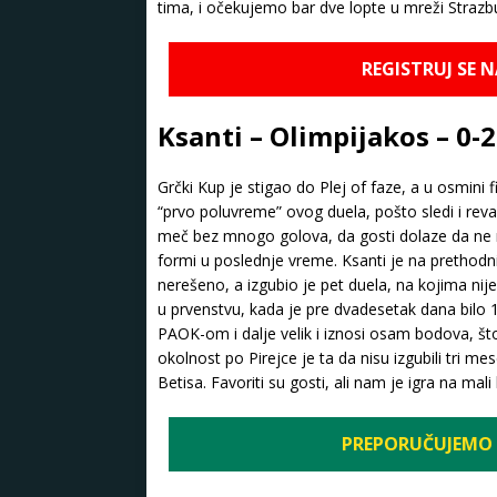
tima, i očekujemo bar dve lopte u mreži Strazb
REGISTRUJ SE 
Ksanti – Olimpijakos – 0-
Grčki Kup je stigao do Plej of faze, a u osmini
“prvo poluvreme” ovog duela, pošto sledi i reva
meč bez mnogo golova, da gosti dolaze da ne ri
formi u poslednje vreme. Ksanti je na prethodn
nerešeno, a izgubio je pet duela, na kojima nij
u prvenstvu, kada je pre dvadesetak dana bilo 1:1
PAOK-om i dalje velik i iznosi osam bodova, št
okolnost po Pirejce je ta da nisu izgubili tri mes
Betisa. Favoriti su gosti, ali nam je igra na mali
PREPORUČUJEMO 