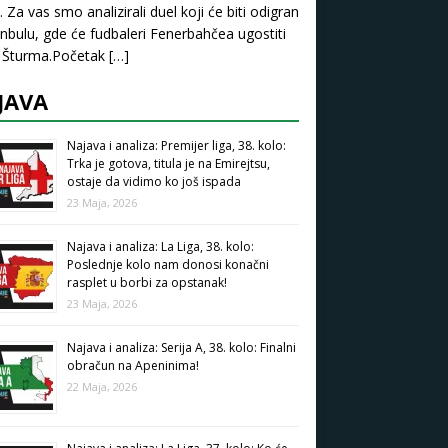
 Za vas smo analizirali duel koji će biti odigran
anbulu, gde će fudbaleri Fenerbahčea ugostiti
u Šturma.Početak
[…]
JAVA
Najava i analiza: Premijer liga, 38. kolo:
Trka je gotova, titula je na Emirejtsu,
ostaje da vidimo ko još ispada
23 Maja, 2026
Najava i analiza: La Liga, 38. kolo:
Poslednje kolo nam donosi konačni
rasplet u borbi za opstanak!
23 Maja, 2026
Najava i analiza: Serija A, 38. kolo: Finalni
obračun na Apeninima!
22 Maja, 2026