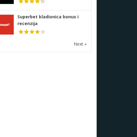
Superbet kladionica bonus i
recenzija
Next »