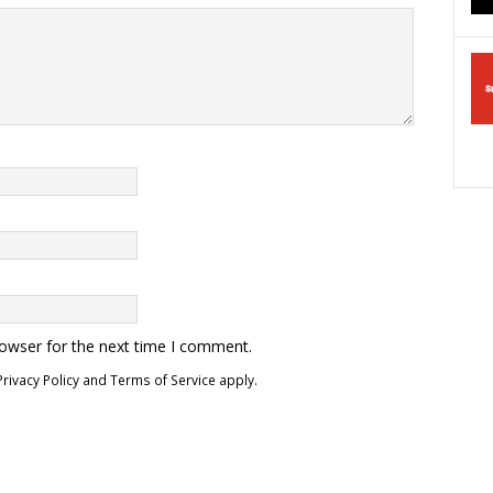
rowser for the next time I comment.
Privacy Policy
and
Terms of Service
apply.