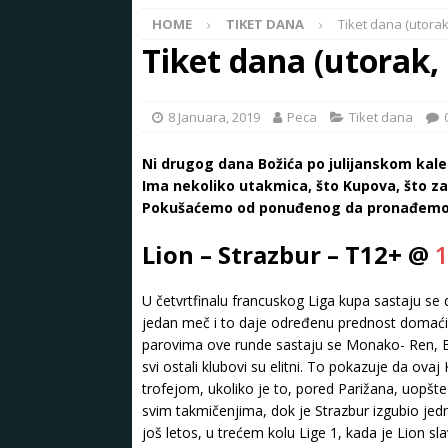
HOME
TIKET DANA
Tiket dana (utorak
Tiket dana (utorak,
8 Januara, 2019
Peca
Tiket dana
Ni drugog dana Božića po julijanskom kale
Ima nekoliko utakmica, što Kupova, što za
Pokušaćemo od ponuđenog da pronađemo i
Lion – Strazbur – T12+ @
1
U četvrtfinalu francuskog Liga kupa sastaju se 
jedan meč i to daje određenu prednost domaćinu,
parovima ove runde sastaju se Monako- Ren, Bo
svi ostali klubovi su elitni. To pokazuje da ovaj
trofejom, ukoliko je to, pored Parižana, uopšt
svim takmičenjima, dok je Strazbur izgubio jedn
još letos, u trećem kolu Lige 1, kada je Lion s