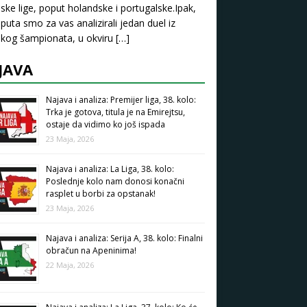
ske lige, poput holandske i portugalske.Ipak,
puta smo za vas analizirali jedan duel iz
kog šampionata, u okviru
[…]
JAVA
Najava i analiza: Premijer liga, 38. kolo:
Trka je gotova, titula je na Emirejtsu,
ostaje da vidimo ko još ispada
23 Maja, 2026
Najava i analiza: La Liga, 38. kolo:
Poslednje kolo nam donosi konačni
rasplet u borbi za opstanak!
23 Maja, 2026
Najava i analiza: Serija A, 38. kolo: Finalni
obračun na Apeninima!
22 Maja, 2026