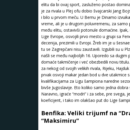
elitu da bi ovaj sport, zasluženo postao domin
je za rivala u Plej ofu dobio švajcarski Jang Bo
i bilo u prvom meču. U Bernu je Dinamo izvuikao 
vreme, ali je u drugom poluvremenu, za samo p
među elitu, ostavivši potonule domaćine. Ipak, 
Lige Evrope, osvojili prvo mesto u grupi sa F
decenija, prezimili u Evropi. Žreb im je u šesnae
tu se Zagrepčani nisu zaustavili. Izgubili su u Plz
našli se među najboljih 16. Uporedo sa dugim p
domaće takmičenje i već obezbedili novu titu
za nekog od svojih velikih rivala, Rijeku, Hajduk
prvak osvoji makar jedan bod u dve utakmice 
kvalifikacijama za Ligu šampiona naredne sezone
bivše Jugoslavije. Eto koliko samo jedna dobra
Naravno, igraće “modri” i za sebe, pre svega, jel
koeficijent, i tako im olakšao put do Lige šamp
Benfika: Veliki trijumf na “
“Maksimiru”