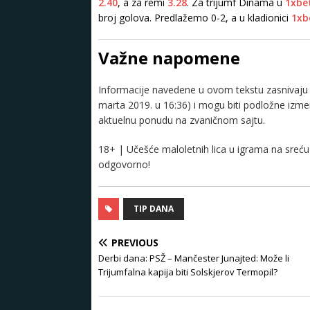
2.40
, a za remi
3.28
. Za trijumf Dinama u
1xbe
broj golova. Predlažemo 0-2, a u kladionici
1xb
Važne napomene
Informacije navedene u ovom tekstu zasnivaju s
marta 2019. u 16:36) i mogu biti podložne izm
aktuelnu ponudu na zvaničnom sajtu.
18+ | Učešće maloletnih lica u igrama na sreću 
odgovorno!
TIP DANA
PREVIOUS
Derbi dana: PSŽ – Mančester Junajted: Može li
Trijumfalna kapija biti Solskjerov Termopil?