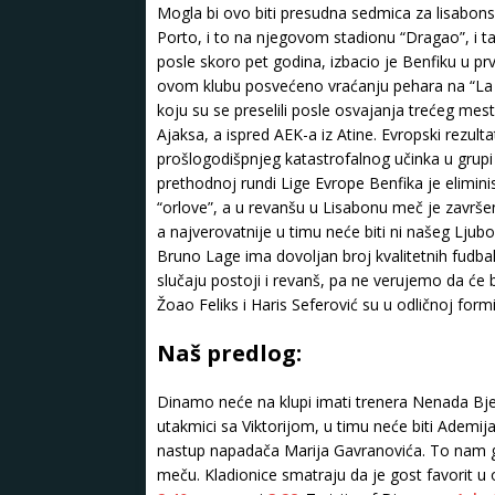
Mogla bi ovo biti presudna sedmica za lisabons
Porto, i to na njegovom stadionu “Dragao”, i tak
posle skoro pet godina, izbacio je Benfiku u prv
ovom klubu posvećeno vraćanju pehara na “La Lu
koju su se preselili posle osvajanja trećeg mest
Ajaksa, a ispred AEK-a iz Atine. Evropski rezul
prošlogodišpnjeg katastrofalnog učinka u grup
prethodnoj rundi Lige Evrope Benfika je elimini
“orlove”, a u revanšu u Lisabonu meč je završen
a najverovatnije u timu neće biti ni našeg Ljubom
Bruno Lage ima dovoljan broj kvalitetnih fudb
slučaju postoji i revanš, pa ne verujemo da će 
Žoao Feliks i Haris Seferović su u odličnoj form
Naš predlog:
Dinamo neće na klupi imati trenera Nenada Bje
utakmici sa Viktorijom, u timu neće biti Ademij
nastup napadača Marija Gavranovića. To nam g
meču. Kladionice smatraju da je gost favorit u