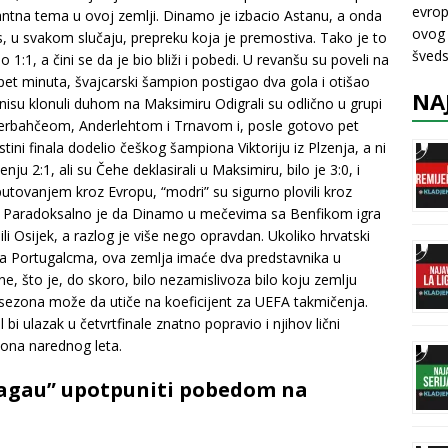
evrop
antna tema u ovoj zemlji. Dinamo je izbacio Astanu, a onda
ovog 
js, u svakom slučaju, prepreku koja je premostiva. Tako je to
šveds
1:1, a čini se da je bio bliži i pobedi. U revanšu su poveli na
et minuta, švajcarski šampion postigao dva gola i otišao
NA
nisu klonuli duhom na Maksimiru Odigrali su odlično u grupi
enerbahčeom, Anderlehtom i Trnavom i, posle gotovo pet
stini finala dodelio češkog šampiona Viktoriju iz Plzenja, a ni
enju 2:1, ali su Čehe deklasirali u Maksimiru, bilo je 3:0, i
utovanjem kroz Evropu, “modri” su sigurno plovili kroz
lu. Paradoksalno je da Dinamo u mečevima sa Benfikom igra
 ili Osijek, a razlog je više nego opravdan. Ukoliko hrvatski
sa Portugalcma, ova zemlja imaće dva predstavnika u
, što je, do skoro, bilo nezamislivoza bilo koju zemlju
 sezona može da utiče na koeficijent za UEFA takmičenja.
 bi ulazak u četvrtfinale znatno popravio i njihov lični
iona narednog leta.
Dragau” upotpuniti pobedom na