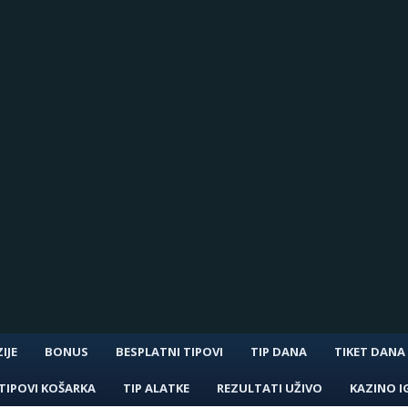
IJE
BONUS
BESPLATNI TIPOVI
TIP DANA
TIKET DANA
TIPOVI KOŠARKA
TIP ALATKE
REZULTATI UŽIVO
KAZINO I