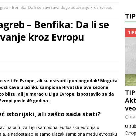
reb – Benfika: Da li se završava dugo putovanje kroz Evropu
TI
greb – Benfika: Da li se
TIP
vanje kroz Evropu
 što se tiče Evrope, ali su ostvarili pun pogodak! Moguća
e odslikava u učinku šampiona Hrvatske ove sezone.
TIP
o blizu, ali je morao u Ligu Evrope, ispostavilo se da
Akt
 Evropi posle 49 godina.
veo
 istorijski, ali zašto sada stati?
8 A
U sub
avi na putu za Ligu šampiona. Fudbalska euforija u
Evrop
šavala, a nedostajao je samo ulazak šampiona među evropsku