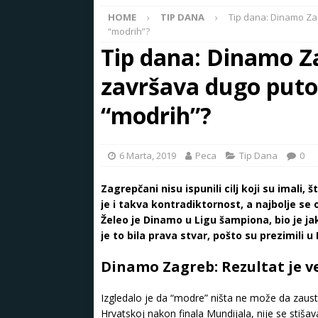
HOME
TIP DANA
Tip dana: Dinamo Zag
“modrih”?
Tip dana: Dinamo Za
završava dugo puto
“modrih”?
6 Marta, 2019
Peca
Tip Dana
0
Zagrepčani nisu ispunili cilj koji su imali,
je i takva kontradiktornost, a najbolje s
Želeo je Dinamo u Ligu šampiona, bio je jak
je to bila prava stvar, pošto su prezimili u
Dinamo Zagreb: Rezultat je već
Izgledalo je da “modre” ništa ne može da zaust
Hrvatskoj nakon finala Mundijala, nije se sti