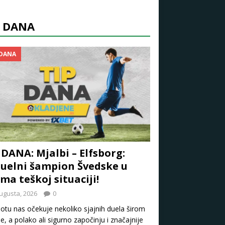
P DANA
 DANA
 DANA: Mjalbi – Elfsborg:
uelni šampion Švedske u
ma teškoj situaciji!
ugusta, 2026
0
otu nas očekuje nekoliko sjajnih duela širom
e, a polako ali sigurno započinju i značajnije