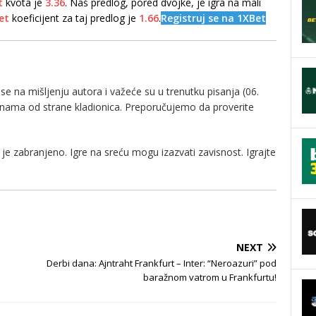
t
kvota je
3.36
. Naš predlog, pored dvojke, je igra na mali
et
koeficijent za taj predlog je
1.66
.
Registruj se na 1XBet
e na mišljenju autora i važeće su u trenutku pisanja (06.
enama od strane kladionica. Preporučujemo da proverite
je zabranjeno. Igre na sreću mogu izazvati zavisnost. Igrajte
NEXT
Derbi dana: Ajntraht Frankfurt – Inter: “Neroazuri” pod
baražnom vatrom u Frankfurtu!