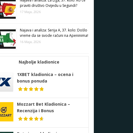
Najava i analiza: La Liga, 37. kolo: Ko će
praviti društvo Ovijedu u Segundi?
17 Maja, 2026
Najava i analiza: Serija A, 37. kolo: Došlo
vreme da se svode računi na Apeninima!
16 Maja, 2026
Najbolje kladionice
1XBET kladionica – ocena i
bonus ponuda
Mozzart Bet Kladionica –
Recenzija i Bonus