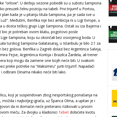
ke “orlove”. U derbiju sezone pobedili su u subotu šampiona
o preuzeli čelnu poziciju na tabeli. Prvi trijumf u Portou,
i plan kada je u pitanju titula šampiona, pa je sada sve u
ž”. Međutim, Benfika nije bez ambicija ni u Ligi Evrope, u
a u dosta teškoj grupi Lige šampiona. Ostali su iza Bajerna i
tat bio je potreban ovom klubu, pogotovo posle
i Lige šampiona, koju su okončali bez osvojenog boda. U
sala turskog šampiona Galatasaraj, u Istanbulu je bilo 2:1 za
 bez golova. Benfika u Zagreb dolazi bez Argentinca Salvija,
ira Fejse, Argentinca Kontija i Brazilca Žardela, ali trener
alera koji mogu da zamene one kojih neće biti. U svakom
bez preke potrebe na “Maksimiru” juriti trijumf. Napadači
i i odbrani Dinama nikako neće biti lako.
licu, koji je suspendovan zbog nesportskog ponašanja na
a, možda i najboljeg igrača, uz Španca Olma, a upitan je i
ovori da ni domaćin neće preterano rizikovati u prvom
 ovom meču. Za dvojku u kladionici
1xbet
dobićete kvotu