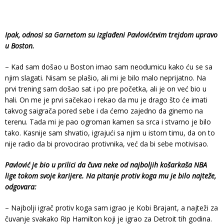
Ipak, odnosi sa Garnetom su izglađeni Pavlovićevim trejdom upravo
u Boston.
– Kad sam došao u Boston imao sam neodumicu kako ću se sa
njim slagati. Nisam se plašio, ali mi je bilo malo neprijatno. Na
prvi trening sam došao sat i po pre početka, ali je on već bio u
hali. On me je prvi sačekao i rekao da mu je drago što će imati
takvog saigrača pored sebe i da ćemo zajedno da ginemo na
terenu. Tada mi je pao ogroman kamen sa srca i stvarno je bilo
tako. Kasnije sam shvatio, igrajući sa njim u istom timu, da on to
nije radio da bi provocirao protivnika, već da bi sebe motivisao.
Pavlović je bio u prilici da čuva neke od najboljih košarkaša NBA
lige tokom svoje karijere. Na pitanje protiv koga mu je bilo najteže,
odgovara:
– Najbolji igrač protiv koga sam igrao je Kobi Brajant, a najteži za
čuvanje svakako Rip Hamilton koji je igrao za Detroit tih godina.