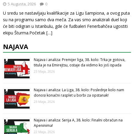
5 Augusta, 2026
0
U sredu se nastavljaju kvalifikacije za Ligu šampiona, a ovog puta
su na programu samo dva meča. Za vas smo analizirali duel koji
će biti odigran u Istanbulu, gde će fudbaleri Fenerbahčea ugostiti
ekipu Šturma.Početak
[…]
NAJAVA
Najava i analiza: Premijer liga, 38. kolo: Trka je gotova,
titula je na Emirejtsu, ostaje da vidimo ko još ispada
23 Maja, 2026
Najava i analiza: La Liga, 38. kolo: Poslednje kolo nam
donosi konačni rasplet u borbi za opstanak!
23 Maja, 2026
Najava i analiza: Serija A, 38. kolo: Finalni obračun na
Apeninima!
22 Maja, 2026