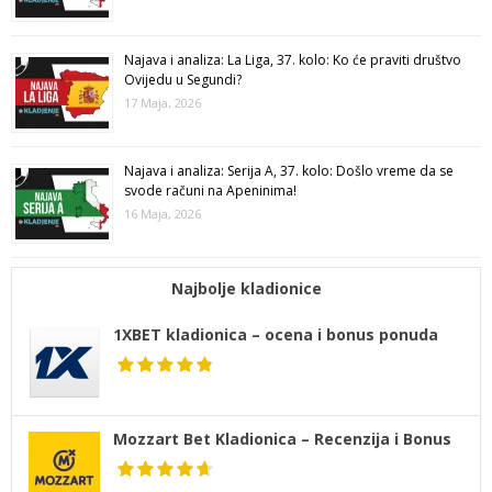
Najava i analiza: La Liga, 37. kolo: Ko će praviti društvo
Ovijedu u Segundi?
17 Maja, 2026
Najava i analiza: Serija A, 37. kolo: Došlo vreme da se
svode računi na Apeninima!
16 Maja, 2026
Najbolje kladionice
1XBET kladionica – ocena i bonus ponuda
Mozzart Bet Kladionica – Recenzija i Bonus