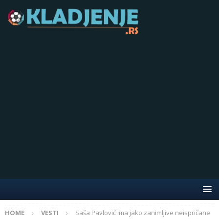
HOME
VESTI
Saša Pavlović ima jako zanimljive neispričane