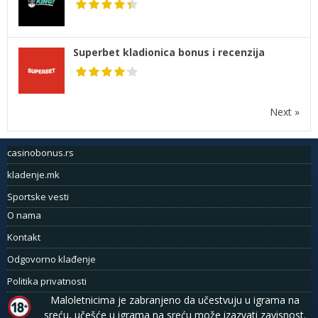
Superbet kladionica bonus i recenzija
Next »
casinobonus.rs
kladenje.mk
Sportske vesti
O nama
Kontakt
Odgovorno klađenje
Politika privatnosti
Maloletnicima je zabranjeno da učestvuju u igrama na
sreću, učešće u igrama na sreću može izazvati zavisnost.