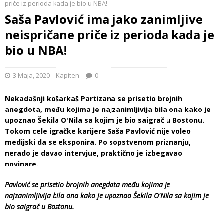
priče iz perioda kada je bio u NBA!
Saša Pavlović ima jako zanimljive
neispričane priče iz perioda kada je
bio u NBA!
3 Maja, 2020
Kapiten
0
Nekadašnji košarkaš Partizana se prisetio brojnih
anegdota, među kojima je najzanimljivija bila ona kako je
upoznao Šekila O'Nila sa kojim je bio saigrač u Bostonu.
Tokom cele igračke karijere Saša Pavlović nije voleo
medijski da se eksponira. Po sopstvenom priznanju,
nerado je davao intervjue, praktično je izbegavao
novinare.
Pavlović se prisetio brojnih anegdota među kojima je
najzanimljivija bila ona kako je upoznao Šekila O'Nila sa kojim je
bio saigrač u Bostonu.