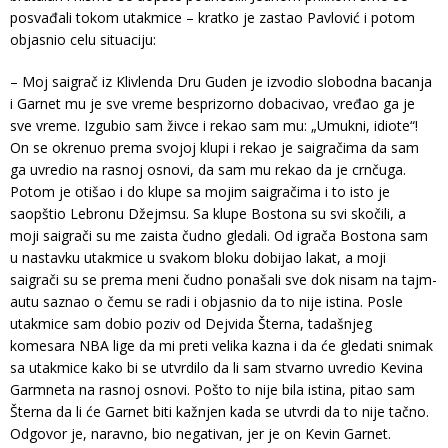
posvađali tokom utakmice – kratko je zastao Pavlović i potom
objasnio celu situaciju:
– Moj saigrač iz Klivlenda Dru Guden je izvodio slobodna bacanja
i Garnet mu je sve vreme besprizorno dobacivao, vređao ga je
sve vreme. Izgubio sam živce i rekao sam mu: „Umukni, idiote“!
On se okrenuo prema svojoj klupi i rekao je saigračima da sam
ga uvredio na rasnoj osnovi, da sam mu rekao da je crnčuga.
Potom je otišao i do klupe sa mojim saigračima i to isto je
saopštio Lebronu Džejmsu. Sa klupe Bostona su svi skočili, a
moji saigrači su me zaista čudno gledali. Od igrača Bostona sam
u nastavku utakmice u svakom bloku dobijao lakat, a moji
saigrači su se prema meni čudno ponašali sve dok nisam na tajm-
autu saznao o čemu se radi i objasnio da to nije istina. Posle
utakmice sam dobio poziv od Dejvida Šterna, tadašnjeg
komesara NBA lige da mi preti velika kazna i da će gledati snimak
sa utakmice kako bi se utvrdilo da li sam stvarno uvredio Kevina
Garmneta na rasnoj osnovi. Pošto to nije bila istina, pitao sam
Šterna da li će Garnet biti kažnjen kada se utvrdi da to nije tačno.
Odgovor je, naravno, bio negativan, jer je on Kevin Garnet.