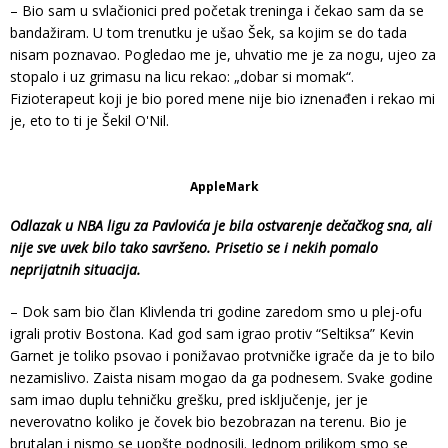
– Bio sam u svlačionici pred početak treninga i čekao sam da se
bandažiram. U tom trenutku je ušao Šek, sa kojim se do tada
nisam poznavao. Pogledao me je, uhvatio me je za nogu, ujeo za
stopalo i uz grimasu na licu rekao: „dobar si momak“.
Fizioterapeut koji je bio pored mene nije bio iznenađen i rekao mi
je, eto to ti je Šekil O'Nil.
AppleMark
Odlazak u NBA ligu za Pavlovića je bila ostvarenje dečačkog sna, ali
nije sve uvek bilo tako savršeno. Prisetio se i nekih pomalo
neprijatnih situacija.
– Dok sam bio član Klivlenda tri godine zaredom smo u plej-ofu
igrali protiv Bostona. Kad god sam igrao protiv “Seltiksa” Kevin
Garnet je toliko psovao i ponižavao protvničke igrače da je to bilo
nezamislivo. Zaista nisam mogao da ga podnesem. Svake godine
sam imao duplu tehničku grešku, pred isključenje, jer je
neverovatno koliko je čovek bio bezobrazan na terenu. Bio je
brutalan i nismo se uopšte podnosili. Jednom prilikom smo se