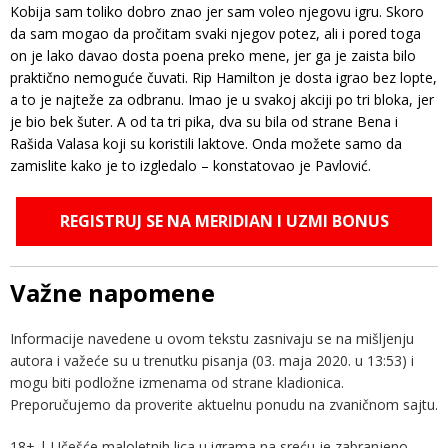
Kobija sam toliko dobro znao jer sam voleo njegovu igru. Skoro
da sam mogao da pročitam svaki njegov potez, ali i pored toga
on je lako davao dosta poena preko mene, jer ga je zaista bilo
praktično nemoguće čuvati. Rip Hamilton je dosta igrao bez lopte,
a to je najteže za odbranu. Imao je u svakoj akciji po tri bloka, jer
je bio bek šuter. A od ta tri pika, dva su bila od strane Bena i
Rašida Valasa koji su koristili laktove. Onda možete samo da
zamislite kako je to izgledalo – konstatovao je Pavlović.
REGISTRUJ SE NA MERIDIAN I UZMI BONUS
Važne napomene
Informacije navedene u ovom tekstu zasnivaju se na mišljenju
autora i važeće su u trenutku pisanja (03. maja 2020. u 13:53) i
mogu biti podložne izmenama od strane kladionica.
Preporučujemo da proverite aktuelnu ponudu na zvaničnom sajtu.
18+ | Učešće maloletnih lica u igrama na sreću je zabranjeno.