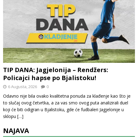
TIP DANA: Jagjelonija – Rendžers:
Policajci hapse po Bjalistoku!
6 Augusta, 2026
0
Odavno nije bila ovako kvalitetna ponuda za klađenje kao što je
to slučaj ovog četvrtka, a za vas smo ovog puta analizirali duel
koji će biti odigran u Bjalistoku, gde će fudbaleri Jagjelonije u
sklopu
[…]
NAJAVA