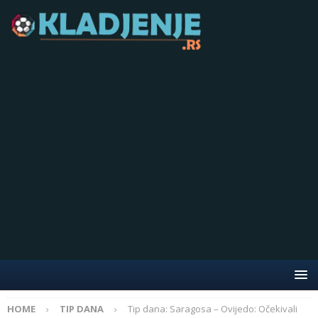
HOME
TIP DANA
Tip dana: Saragosa – Ovijedo: Očekivali