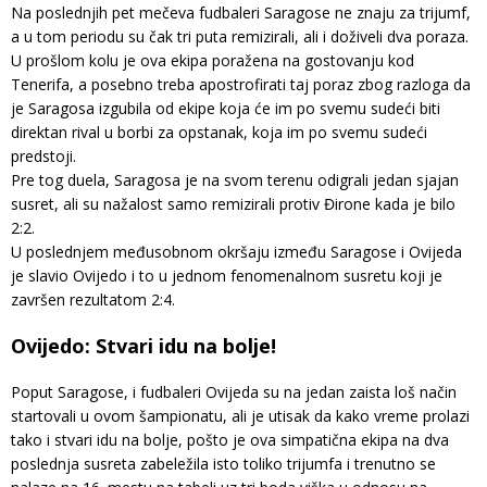
Na poslednjih pet mečeva fudbaleri Saragose ne znaju za trijumf,
a u tom periodu su čak tri puta remizirali, ali i doživeli dva poraza.
U prošlom kolu je ova ekipa poražena na gostovanju kod
Tenerifa, a posebno treba apostrofirati taj poraz zbog razloga da
je Saragosa izgubila od ekipe koja će im po svemu sudeći biti
direktan rival u borbi za opstanak, koja im po svemu sudeći
predstoji.
Pre tog duela, Saragosa je na svom terenu odigrali jedan sjajan
susret, ali su nažalost samo remizirali protiv Đirone kada je bilo
2:2.
U poslednjem međusobnom okršaju između Saragose i Ovijeda
je slavio Ovijedo i to u jednom fenomenalnom susretu koji je
završen rezultatom 2:4.
Ovijedo: Stvari idu na bolje!
Poput Saragose, i fudbaleri Ovijeda su na jedan zaista loš način
startovali u ovom šampionatu, ali je utisak da kako vreme prolazi
tako i stvari idu na bolje, pošto je ova simpatična ekipa na dva
poslednja susreta zabeležila isto toliko trijumfa i trenutno se