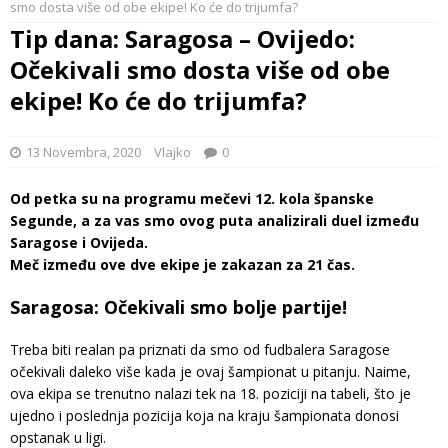
smo dosta više od obe ekipe! Ko će do trijumfa?
Tip dana: Saragosa – Ovijedo:
Očekivali smo dosta više od obe
ekipe! Ko će do trijumfa?
13 Novembra, 2020
Vlajko
0
Od petka su na programu mečevi 12. kola španske
Segunde, a za vas smo ovog puta analizirali duel između
Saragose i Ovijeda.
Meč između ove dve ekipe je zakazan za 21 čas.
Saragosa: Očekivali smo bolje partije!
Treba biti realan pa priznati da smo od fudbalera Saragose
očekivali daleko više kada je ovaj šampionat u pitanju. Naime,
ova ekipa se trenutno nalazi tek na 18. poziciji na tabeli, što je
ujedno i poslednja pozicija koja na kraju šampionata donosi
opstanak u ligi.