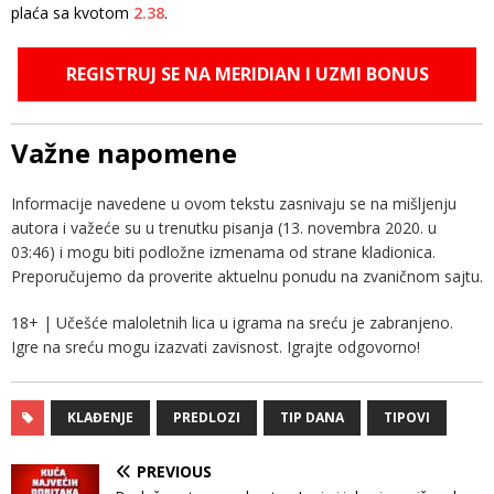
plaća sa kvotom
2.38
.
REGISTRUJ SE NA MERIDIAN I UZMI BONUS
Važne napomene
Informacije navedene u ovom tekstu zasnivaju se na mišljenju
autora i važeće su u trenutku pisanja (13. novembra 2020. u
03:46) i mogu biti podložne izmenama od strane kladionica.
Preporučujemo da proverite aktuelnu ponudu na zvaničnom sajtu.
18+ | Učešće maloletnih lica u igrama na sreću je zabranjeno.
Igre na sreću mogu izazvati zavisnost. Igrajte odgovorno!
KLAĐENJE
PREDLOZI
TIP DANA
TIPOVI
PREVIOUS