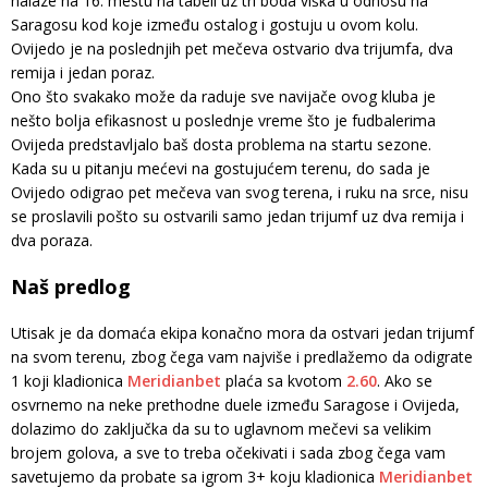
nalaze na 16. mestu na tabeli uz tri boda viška u odnosu na
Saragosu kod koje između ostalog i gostuju u ovom kolu.
Ovijedo je na poslednjih pet mečeva ostvario dva trijumfa, dva
remija i jedan poraz.
Ono što svakako može da raduje sve navijače ovog kluba je
nešto bolja efikasnost u poslednje vreme što je fudbalerima
Ovijeda predstavljalo baš dosta problema na startu sezone.
Kada su u pitanju mećevi na gostujućem terenu, do sada je
Ovijedo odigrao pet mečeva van svog terena, i ruku na srce, nisu
se proslavili pošto su ostvarili samo jedan trijumf uz dva remija i
dva poraza.
Naš predlog
Utisak je da domaća ekipa konačno mora da ostvari jedan trijumf
na svom terenu, zbog čega vam najviše i predlažemo da odigrate
1 koji kladionica
Meridianbet
plaća sa kvotom
2.60
. Ako se
osvrnemo na neke prethodne duele između Saragose i Ovijeda,
dolazimo do zaključka da su to uglavnom mečevi sa velikim
brojem golova, a sve to treba očekivati i sada zbog čega vam
savetujemo da probate sa igrom 3+ koju kladionica
Meridianbet