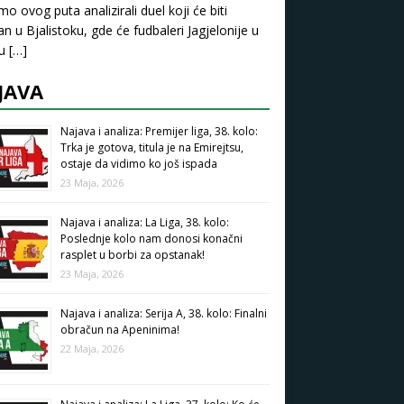
mo ovog puta analizirali duel koji će biti
an u Bjalistoku, gde će fudbaleri Jagjelonije u
pu
[…]
JAVA
Najava i analiza: Premijer liga, 38. kolo:
Trka je gotova, titula je na Emirejtsu,
ostaje da vidimo ko još ispada
23 Maja, 2026
Najava i analiza: La Liga, 38. kolo:
Poslednje kolo nam donosi konačni
rasplet u borbi za opstanak!
23 Maja, 2026
Najava i analiza: Serija A, 38. kolo: Finalni
obračun na Apeninima!
22 Maja, 2026