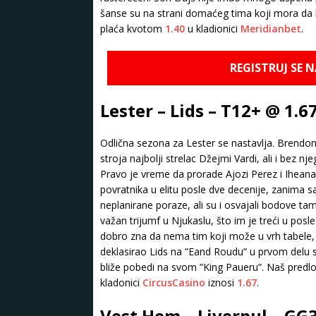
šanse su na strani domaćeg tima koji mora da h
plaća kvotom
1.40
u kladionici
Meridianbet
.
REGISTRUJ SE 
Lester – Lids – T12+ @ 1.6
Odlična sezona za Lester se nastavlja. Bren
stroja najbolji strelac Džejmi Vardi, ali i bez 
Pravo je vreme da prorade Ajozi Perez i Iheana
povratnika u elitu posle dve decenije, zanima 
neplanirane poraze, ali su i osvajali bodove ta
važan trijumf u Njukaslu, što im je treći u posle
dobro zna da nema tim koji može u vrh tabele, 
deklasirao Lids na ”Eand Roudu” u prvom delu sez
bliže pobedi na svom ”King Paueru”. Naš predlog
kladonici
CircusCasino
iznosi
1.67
.
Vest Hem – Liverpul – GG