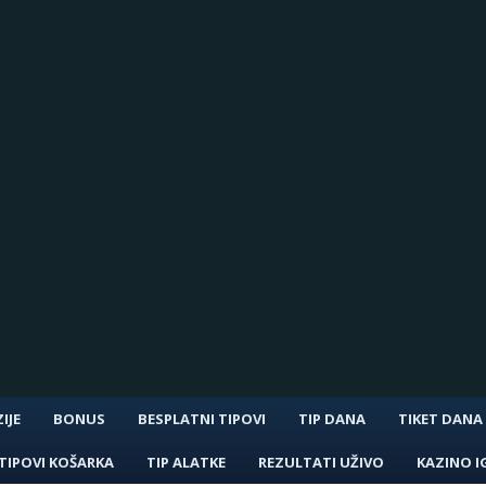
IJE
BONUS
BESPLATNI TIPOVI
TIP DANA
TIKET DANA
TIPOVI KOŠARKA
TIP ALATKE
REZULTATI UŽIVO
KAZINO I