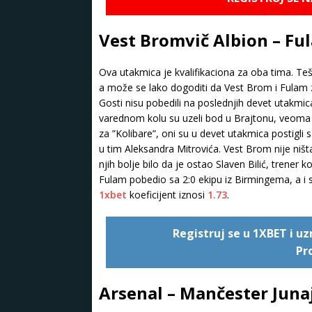
Vest Bromvič Albion – Ful
Ova utakmica je kvalifikaciona za oba tima. Teš
a može se lako dogoditi da Vest Brom i Fulam za
Gosti nisu pobedili na poslednjih devet utakmica 
varednom kolu su uzeli bod u Brajtonu, veoma va
za ”Kolibare”, oni su u devet utakmica postigli
u tim Aleksandra Mitrovića. Vest Brom nije ni
njih bolje bilo da je ostao Slaven Bilić, trener ko
Fulam pobedio sa 2:0 ekipu iz Birmingema, a i s
1xbet
koeficijent iznosi
1.73
.
Registruj se u 1XBET i 
Pr
Arsenal – Mančester Junaj