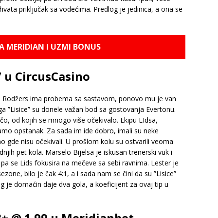
vata priključak sa vodećima. Predlog je jedinica, a ona se
NA MERIDIAN I UZMI BONUS
7 u CircusCasino
don Rodžers ima probema sa sastavom, ponovo mu je van
njega ”Lisice” su donele važan bod sa gostovanja Evertonu.
čo, od kojih se mnogo više očekivalo. Ekipu LIdsa,
samo opstanak. Za sada im ide dobro, imali su neke
mo gde nisu očekivali. U prošlom kolu su ostvarili veoma
dnjih pet kola. Marselo Bijelsa je iskusan trenerski vuk i
pa se Lids fokusira na mečeve sa sebi ravnima. Lester je
one, bilo je čak 4:1, a i sada nam se čini da su ”Lisice”
 je domaćin daje dva gola, a koeficijent za ovaj tip u
3+ @ 1.99 u Meridianbet