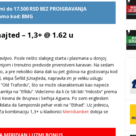
uzmi do 17.500 RSD BEZ PROIGRAVANJA
omo kod: BMG
najted – 1,3+ @ 1.62 u
vljivo. Posle nešto slabijeg starta i plasmana u donjoj
 linijom i trenutno predvode prvenstveni karavan. Na sedam
io, a pre nekoliko dana dali su pet golova na gostovanju kod
 ekipa Šefild JUnajteda, napravila im je veliku uslugu
Old Trafordu”, što se može okarakterisati kao najveće
lija na ”Efildu”. Videćemo da li će Siti biti ”milostiv” prema
i Kevina de Brujnea i Serhija Aguera. Po svim engleskim
ndidata da šampionski pehar vrati na ”Etihad”. Uz jedinicu,
. Za kombinaciju 1,3+ u kladionici
Meridianbet
dobija se
NA MERIDIAN I UZMI BONUS