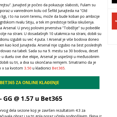
su”. Junajted je počeo da pokazuje slabosti, Fulam su
 poraz u vanrednom kolu od Šefild Junajteda na ”Old
 u ligi, i to na svom terenu, može da bude koban po ambicije
 grdskom rivalu Sitiju, a tek im predstoje teška iskušenja.
 Arsenal. U prvoj polovini prvenstva ”Tobdžije” su pobedile
lje na strani. U dosadašnjih 10 utakmica na strani, dobili su
onu izgubili su već 4 puta. I Arsenal je više bodova doneo
žen kao kod Junajteda. Arsenal nije izgubio na šest poslednjih
predovao na tabeli. Sada su na 9. mestu sa 30 bodova, deset
 u duelu ove dve ekipe, Arsenal je uspešniji u međusobnim
dobili su tri, a dva su okončana remijem. Smatramo da je
mo x sa kvotom
3.50
u kladionici
Bet365
.
BET365 ZA ONLINE KLAĐENJE
– GG @ 1.57 u Bet365
rvog dela sezone koji je završen rezultatom 4:3 za
sačuvala obraz i sa tri gola poraz učinila podnošljivim. Ekipa iz