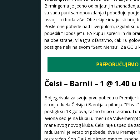
Birmingema je jedno od prijatnijih iznenađenja.
su sada puni samopouzdanja i pobeđuju podjedn
osvojili tri boda više. Obe ekipe imaju isti br
Posle one pobede nad Liverpulom, izgubili su u 
pobedili ”Tobdžije” u FA kupu i sprečili ih da 
na obe strane, Vila igra ofanzivno, čak 16 golova
postigne neki na svom ”Sent Merisu”. Za GG u k
PREPORUČUJEMO 
Čelsi – Barnli – 1 @ 1.40 
Boljeg rivala za svoju prvu pobedu u Premijer l
istorija duela Čelsija i Barnlija u pitanju. ”Plav
postigli su 18 golova, tačno tri po utakmici. T
aviona seo je na klupu u meču sa Vulverhempto
mane svog novog kluba. Čelsi nije uspeo da z
radi. Barnli je vetao tri pobede, dve u Premijer 
rasterećen. Šon Dajš nije imao mnogo uspeha prot