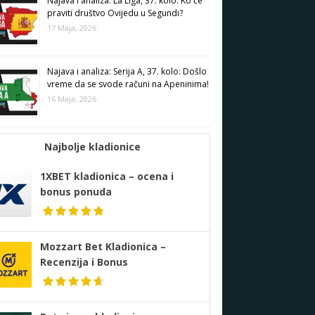
Najava i analiza: La Liga, 37. kolo: Ko će
praviti društvo Ovijedu u Segundi?
17 Maja, 2026
Najava i analiza: Serija A, 37. kolo: Došlo
vreme da se svode računi na Apeninima!
16 Maja, 2026
Najbolje kladionice
1XBET kladionica – ocena i
bonus ponuda
Mozzart Bet Kladionica –
Recenzija i Bonus