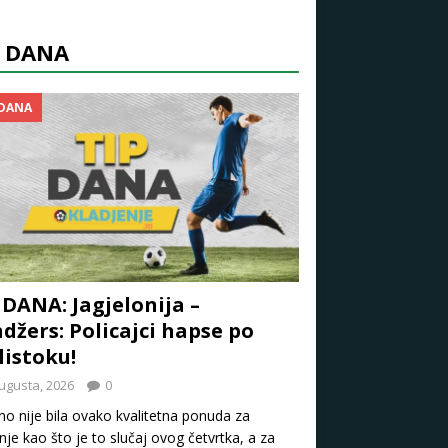
P DANA
 DANA
 DANA: Jagjelonija –
džers: Policajci hapse po
listoku!
ugusta, 2026
0
o nije bila ovako kvalitetna ponuda za
nje kao što je to slučaj ovog četvrtka, a za