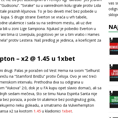
vas s
”Gudisonu”. ”Svrake” su u vanrednom kolu igrale protiv Lida
odigr
tale praznih kljunova. To je bio deveti meč bez pobede u
sklo
 kupa. S druge strane Everton se vraća u vrh tabele,
thodne utakmice i sada su na sedmom mestu, ali uz dve
NA
 bili u zoni Lige šampiona. Njukasl je pobedio Everton u
ani tima iz Liverpula, pogotovo jer se u tim vratio i Hames
ela” protiv Lestera. Naš predlog je jedinica, a koeficijent za
pton – x2 @ 1.45 u 1xbet
i drugi. Palas je poražen od Vest Hema na svom ”Selhurst
režu na ”Stamford Bridžu” protiv Čelsija. Ovo je već treći
menskom intervalu. Prethodna dva su odigrana u
m ”Vukova” 2:0, dok je u FA kupu opet slavio domaći, ali sa
dnjih sedam mečeva, što se timu Nuna Espirita Santa nije
ča bez poraza, a posle tri utakmice bez postignutog gola,
e očekujemo neku goleadu, a smatramo da Vulverhempton
 šansa x2 sa kvotom
1.45
u kladionici
1xbet
.