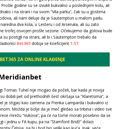
 Prošle godine su se izvukli bukvalno u poslednjem kolu, ali
ako i na strani i na svom ”Vila parku”, čak su u gostima
oj bodova, ali nam deluje da je Sautempton u malom padu.
naredna dva kola, u Lesteru i od Arsenala, ali su zato
brane trofej osvojen prošle sezone. Očekujemo da golova bude
 su postigli na strani, ali bi i Sautempton trebalo da
ladionici
Bet365
dobija se koeficijent
1.57
.
BET365 ZA ONLINE KLAĐENJE
u Meridianbet
igi Tomas Tuhel nije mogao da poželi, bar kada je novija
ci” su dobili pet od prethodnih šest okršaja sa ”Klaretsima”, a
uhel je stigao kao zamena za Frenka Lamparda i bukvalno iz
nom. Možda je bolje da je meč gledao sa tribina i video sve
atrese mrežu ”Vukova”, pa će na tome morati posebno da se
ligi i jednu u FA kupu, pa na ”Stamford Bridž” dolazi
iv Čelsija, pa bi i bod bio veliki kao kuća. Ipak, veće