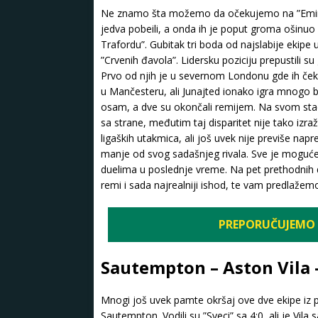
Ne znamo šta možemo da očekujemo na ”Emirejt
jedva pobeili, a onda ih je poput groma ošinuo
Trafordu”. Gubitak tri boda od najslabije ekipe
”Crvenih đavola”. Lidersku poziciju prepustili su
Prvo od njih je u severnom Londonu gde ih čeka
u Mančesteru, ali Junajted ionako igra mnogo bo
osam, a dve su okončali remijem. Na svom stadi
sa strane, međutim taj disparitet nije tako izra
ligaških utakmica, ali još uvek nije previše na
manje od svog sadašnjeg rivala. Sve je moguće
duelima u poslednje vreme. Na pet prethodnih 
remi i sada najrealniji ishod, te vam predlaže
PREPORUČUJEMO 
Sautempton – Aston Vila 
Mnogi još uvek pamte okršaj ove dve ekipe iz p
Sautempton. Vodili su ”Sveci” sa 4:0, ali je Vila 