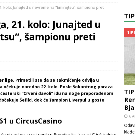
21. kolo: Junajted u nevreme na ”Emirejtsu”, šampionu preti
TI
a, 21. kolo: Junajted u
TIP
tsu”, šampionu preti
r lige. Primetili ste da se takmičenje odvija u
a očekuje naredno 22. kolo. Posle šokantnog poraza
TIP
nčesterski ”Crveni đavoli” idu na noge preporođenom
Ren
 dočekuje Šefild, dok će šampion Liverpul u goste
Bja
6 A
.61 u CircusCasino
Odavn
klađe
 će niz od pet uzastopnih u Premijer ligi ”ukrasiti” još jednim