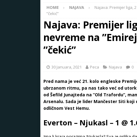
HOME
NAJAVA
Najava: Premijer liga, 
”čekić”
Najava: Premijer lig
nevreme na ”Emirej
”čekić”
30 Januara, 2021
Peca
Najava
0
Pred nama je već 21. kolo engleske Premije
ubrzanom ritmu, pa nas tako već od utork
od Šefild Junajteda na ”Old Trafordu”, ma
Arsenalu. Sada je lider Mančester Siti koji
odličnom Vest Hemu.
Everton – Njukasl – 1 @ 1
Ima li kraja porazima Njukasla? Sva je prilika da