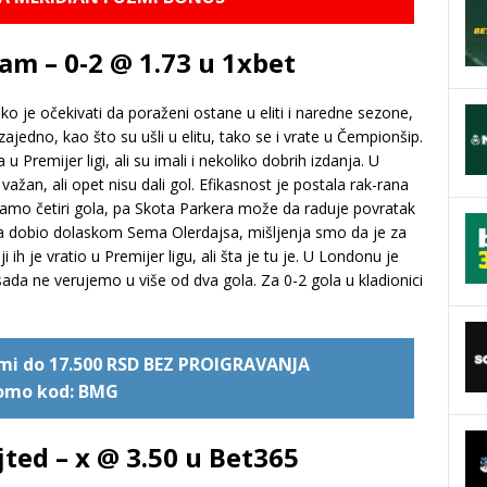
am – 0-2 @ 1.73 u 1xbet
ko je očekivati da poraženi ostane u eliti i naredne sezone,
jedno, kao što su ušli u elitu, tako se i vrate u Čempionšip.
u Premijer ligi, ali su imali i nekoliko dobrih izdanja. U
žan, ali opet nisu dali gol. Efikasnost je postala rak-rana
 samo četiri gola, pa Skota Parkera može da raduje povratak
šta dobio dolaskom Sema Olerdajsa, mišljenja smo da je za
ji ih je vratio u Premijer ligu, ali šta je tu je. U Londonu je
ada ne verujemo u više od dva gola. Za 0-2 gola u kladionici
uzmi do 17.500 RSD BEZ PROIGRAVANJA
omo kod: BMG
ted – x @ 3.50 u Bet365