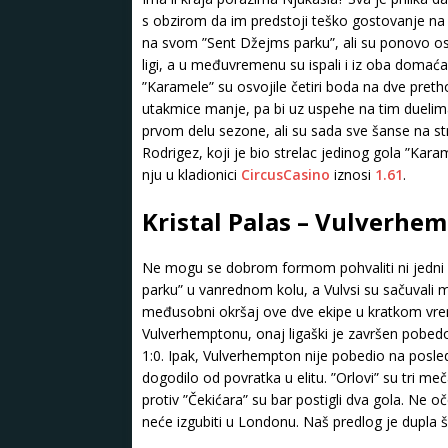
s obzirom da im predstoji teško gostovanje na 
na svom ”Sent Džejms parku”, ali su ponovo os
ligi, a u međuvremenu su ispali i iz oba domaća
”Karamele” su osvojile četiri boda na dve pre
utakmice manje, pa bi uz uspehe na tim duelima
prvom delu sezone, ali su sada sve šanse na str
Rodrigez, koji je bio strelac jedinog gola ”Karam
nju u kladionici
CircusCasino
iznosi
1.61
.
Kristal Palas – Vulverhem
Ne mogu se dobrom formom pohvaliti ni jedni n
parku” u vanrednom kolu, a Vulvsi su sačuvali m
međusobni okršaj ove dve ekipe u kratkom vre
Vulverhemptonu, onaj ligaški je završen pobedo
1:0. Ipak, Vulverhempton nije pobedio na posle
dogodilo od povratka u elitu. ”Orlovi” su tri me
protiv ”Čekićara” su bar postigli dva gola. N
neće izgubiti u Londonu. Naš predlog je dupla