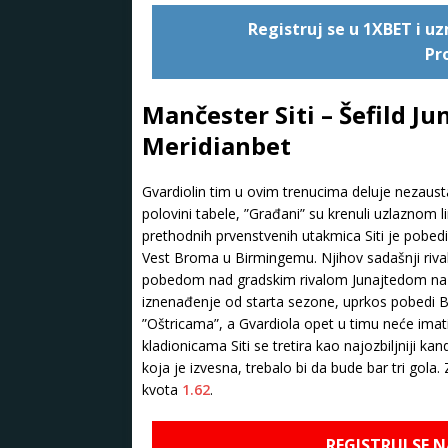
Registruj se u 1XBET i 
Pr
Mančester Siti – Šefild Ju
Meridianbet
Gvardiolin tim u ovim trenucima deluje nezausta
polovini tabele, ”Građani” su krenuli uzlaznom
prethodnih prvenstvenih utakmica Siti je pobed
Vest Broma u Birmingemu. Njihov sadašnji rival,
pobedom nad gradskim rivalom Junajtedom na ”
iznenađenje od starta sezone, uprkos pobedi Barn
”Oštricama”, a Gvardiola opet u timu neće imat
kladionicama Siti se tretira kao najozbiljniji ka
koja je izvesna, trebalo bi da bude bar tri gola
kvota
1.62
.
REGISTRUJ SE 