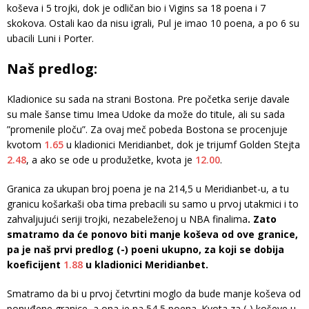
koševa i 5 trojki, dok je odličan bio i Vigins sa 18 poena i 7
skokova. Ostali kao da nisu igrali, Pul je imao 10 poena, a po 6 su
ubacili Luni i Porter.
Naš predlog:
Kladionice su sada na strani Bostona. Pre početka serije davale
su male šanse timu Imea Udoke da može do titule, ali su sada
”promenile ploču”. Za ovaj meč pobeda Bostona se procenjuje
kvotom
1.65
u kladionici Meridianbet, dok je trijumf Golden Stejta
2.48
, a ako se ode u produžetke, kvota je
12.00
.
Granica za ukupan broj poena je na 214,5 u Meridianbet-u, a tu
granicu košarkaši oba tima prebacili su samo u prvoj utakmici i to
zahvaljujući seriji trojki, nezabeleženoj u NBA finalima
. Zato
smatramo da će ponovo biti manje koševa od ove granice,
pa je naš prvi predlog (-) poeni ukupno, za koji se dobija
koeficijent
1.88
u kladionici Meridianbet.
Smatramo da bi u prvoj četvrtini moglo da bude manje koševa od
ponuđene granice, a ona je na 54,5 poena. Kvota za (-) koševe u