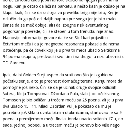
nogu. Kari je ostao da leži na parketu, a nešto kasnije otišao je na
klupu. Ipak, čini se da razloga za preveliku brigu nije bilo, Ker je
odlučio da ga poštedi daljih napora pre svega jer je bilo malo
šanse da se meč dobije, ali i da izbegne rizik eventualnog
pogoršanja povrede, čiji se stepen u tom trenutku nije znao.
Najnovije informacije govore da će se Stef kari pojaviti u
četvrtom meču i da je magnetna rezonanca pokazala da nema
oštećenja, pa će čovek koji je u prva tri meča ubacio Seltiksima
94 poena ukupno, predvoditi svoj tim i na drugoj u nizu utakmici u
TD Gardenu.
Ipak, da bi Golden Stejt uspeo da vrati ono što je izgubio na
početku serije, a to je prednost domaćeg terena, Kariju mora da
pomogne još neko. Čini se da je učinak druge dvojice odličnih
šutera, Kleja Tompsona i Džordana Pula, slabiji od očekivanog.
Tompson je bio odličan u trećem meču sa 25 poena, ali je u prva
dva ubacio 15 i 11. Mladi Džordan Pul je pokazao da mu je
potrebno još šlifa u ovako bitnim utakmicama, startovao je sa 9
poena u premijernom meču finala, ionda ubacio solidnih 17 u, do
sada, jedinoj pobedi, a u trećem meču je ponovo bio više nego