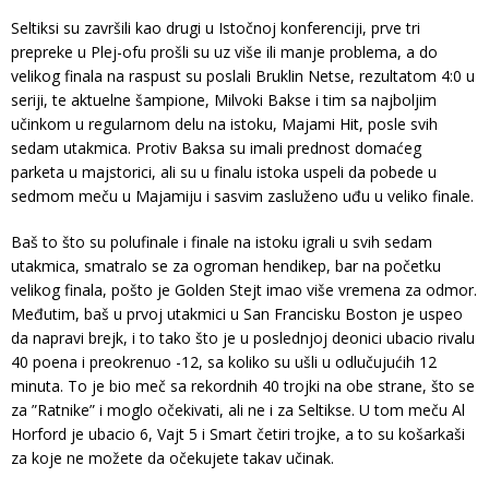
Seltiksi su završili kao drugi u Istočnoj konferenciji, prve tri
prepreke u Plej-ofu prošli su uz više ili manje problema, a do
velikog finala na raspust su poslali Bruklin Netse, rezultatom 4:0 u
seriji, te aktuelne šampione, Milvoki Bakse i tim sa najboljim
učinkom u regularnom delu na istoku, Majami Hit, posle svih
sedam utakmica. Protiv Baksa su imali prednost domaćeg
parketa u majstorici, ali su u finalu istoka uspeli da pobede u
sedmom meču u Majamiju i sasvim zasluženo uđu u veliko finale.
Baš to što su polufinale i finale na istoku igrali u svih sedam
utakmica, smatralo se za ogroman hendikep, bar na početku
velikog finala, pošto je Golden Stejt imao više vremena za odmor.
Međutim, baš u prvoj utakmici u San Francisku Boston je uspeo
da napravi brejk, i to tako što je u poslednjoj deonici ubacio rivalu
40 poena i preokrenuo -12, sa koliko su ušli u odlučujućih 12
minuta. To je bio meč sa rekordnih 40 trojki na obe strane, što se
za ”Ratnike” i moglo očekivati, ali ne i za Seltikse. U tom meču Al
Horford je ubacio 6, Vajt 5 i Smart četiri trojke, a to su košarkaši
za koje ne možete da očekujete takav učinak.