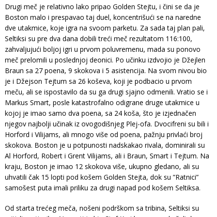
Drugi meč je relativno lako pripao Golden Stejtu, i čini se da je
Boston malo i prespavao taj duel, koncentrišući se na naredne
dve utakmice, koje igra na svoom parketu. Za sada taj plan pali,
Seltiksi su pre dva dana dobili treći meč rezultatom 116:100,
zahvaljujući boljoj igri u prvom poluvremenu, mada su ponovo
meč prelomili u poslednjoj deonici. Po učinku izdvojio je Džejlen
Braun sa 27 poena, 9 skokova i 5 asistencija. Na svom nivou bio
je i Džejson Tejtum sa 26 koševa, koji je podbacio u prvom
meču, ali se ispostavilo da su ga drugi sjajno odmenili. Vratio se i
Markus Smart, posle katastrofalno odigrane druge utakmice u
kojoj je imao samo dva poena, sa 24 koša, što je izjednačen
njegov najbolji učinak iz ovogodišnjeg Plej-ofa. Dvocifreni su bili i
Horford i Vilijams, ali mnogo više od poena, pažnju privlaći broj
skokova. Boston je u potpunosti nadskakao rivala, dominirali su
Al Horford, Robert i Grent Vilijams, ali i Braun, Smart i Tejtum. Na
kraju, Boston je imao 12 skokova više, ukupno gledano, ali su
uhvatili čak 15 lopti pod košem Golden Stejta, dok su ”Ratnici”
samošest puta imali priliku za drugi napad pod košem Seltiksa.
Od starta trećeg meča, nošeni podrškom sa tribina, Seltiksi su