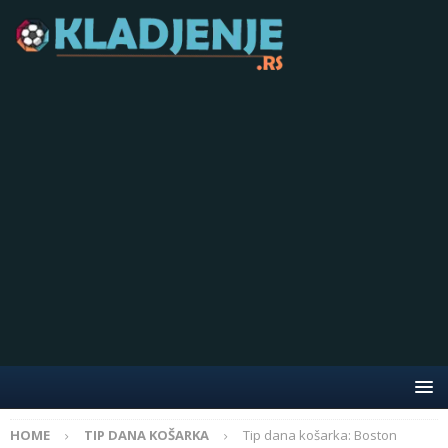
HOME
TIP DANA KOŠARKA
Tip dana košarka: Boston