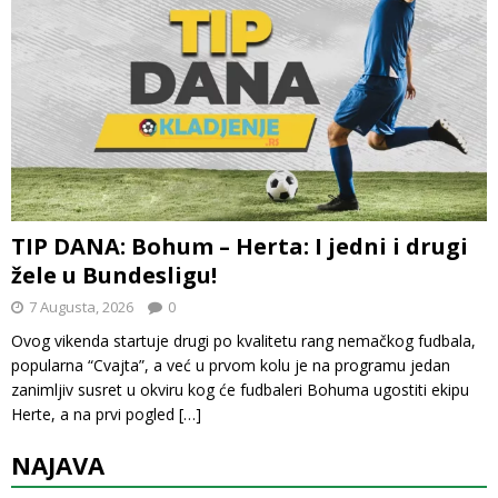
TIP DANA: Bohum – Herta: I jedni i drugi
žele u Bundesligu!
7 Augusta, 2026
0
Ovog vikenda startuje drugi po kvalitetu rang nemačkog fudbala,
popularna “Cvajta”, a već u prvom kolu je na programu jedan
zanimljiv susret u okviru kog će fudbaleri Bohuma ugostiti ekipu
Herte, a na prvi pogled
[…]
NAJAVA