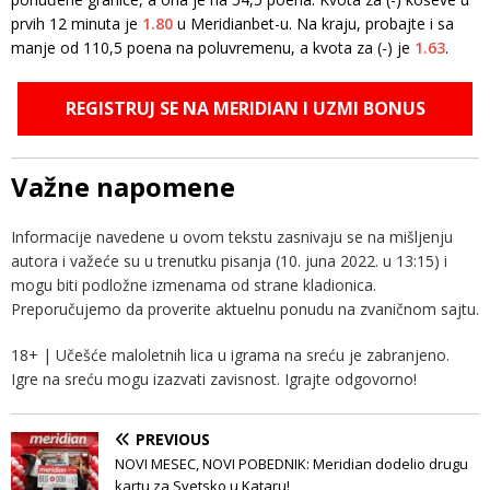
prvih 12 minuta je
1.80
u Meridianbet-u. Na kraju, probajte i sa
manje od 110,5 poena na poluvremenu, a kvota za (-) je
1.63
.
REGISTRUJ SE NA MERIDIAN I UZMI BONUS
Važne napomene
Informacije navedene u ovom tekstu zasnivaju se na mišljenju
autora i važeće su u trenutku pisanja (10. juna 2022. u 13:15) i
mogu biti podložne izmenama od strane kladionica.
Preporučujemo da proverite aktuelnu ponudu na zvaničnom sajtu.
18+ | Učešće maloletnih lica u igrama na sreću je zabranjeno.
Igre na sreću mogu izazvati zavisnost. Igrajte odgovorno!
PREVIOUS
NOVI MESEC, NOVI POBEDNIK: Meridian dodelio drugu
kartu za Svetsko u Kataru!