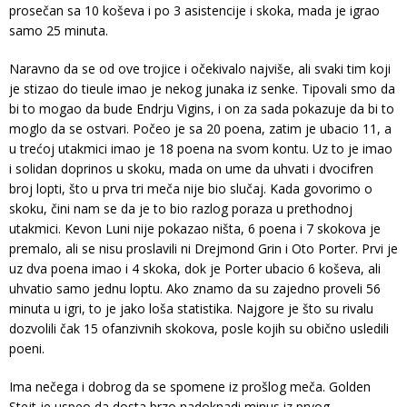
prosečan sa 10 koševa i po 3 asistencije i skoka, mada je igrao
samo 25 minuta.
Naravno da se od ove trojice i očekivalo najviše, ali svaki tim koji
je stizao do tieule imao je nekog junaka iz senke. Tipovali smo da
bi to mogao da bude Endrju Vigins, i on za sada pokazuje da bi to
moglo da se ostvari. Počeo je sa 20 poena, zatim je ubacio 11, a
u trećoj utakmici imao je 18 poena na svom kontu. Uz to je imao
i solidan doprinos u skoku, mada on ume da uhvati i dvocifren
broj lopti, što u prva tri meča nije bio slučaj. Kada govorimo o
skoku, čini nam se da je to bio razlog poraza u prethodnoj
utakmici. Kevon Luni nije pokazao ništa, 6 poena i 7 skokova je
premalo, ali se nisu proslavili ni Drejmond Grin i Oto Porter. Prvi je
uz dva poena imao i 4 skoka, dok je Porter ubacio 6 koševa, ali
uhvatio samo jednu loptu. Ako znamo da su zajedno proveli 56
minuta u igri, to je jako loša statistika. Najgore je što su rivalu
dozvolili čak 15 ofanzivnih skokova, posle kojih su obično usledili
poeni.
Ima nečega i dobrog da se spomene iz prošlog meča. Golden
Stejt je uspeo da dosta brzo nadoknadi minus iz prvog