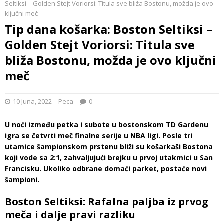
Seltiksi – Golden Stejt Voriorsi: Titula sve bliža Bostonu, možda je ovo
ključni meč
Tip dana košarka: Boston Seltiksi –
Golden Stejt Voriorsi: Titula sve
bliža Bostonu, možda je ovo ključni
meč
10 Juna, 2022
Peca
0
U noći između petka i subote u bostonskom TD Gardenu
igra se četvrti meč finalne serije u NBA ligi. Posle tri
utamice šampionskom prstenu bliži su košarkaši Bostona
koji vode sa 2:1, zahvaljujući brejku u prvoj utakmici u San
Francisku. Ukoliko odbrane domaći parket, postaće novi
šampioni.
Boston Seltiksi: Rafalna paljba iz prvog
meča i dalje pravi razliku