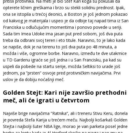
pritisli protivnika. Na meti je bio Stef Kari koga su pokušali da
opterete ličnim greškama i brzo su stekli solidnu prednost. Ipak,
ona se istopila u trećoj deonici, a Boston je još jednom pokazao
od kakvog je materijala i uspeo je da odbije taj napad tima iz San
Franciska u odlučujućim momentima i ponovo povede u seriji.
Sada tim Imea Udoke ima jasan put pred sobom, još dva puta
treba da odbrani svoj teren i eto titule. Naravno, to je lako kada
se napiše, dok je na terenu to još dva puta po 48 minuta, a
možda i više, ogromne borbe. Naravno, između te dve utakmice
u TD Gardenu igraće se još jedna i u San Francisku, pa kad su
uspeli da pobede na startu serije, možda Seltiksi to urade još
jednom, pa ”prsten” osvoje pred protivničkim navijačima. Prvi
uslov je da dobiju noćašnji meč.
Golden Stejt: Kari nije završio prethodni
meč, ali će igrati u četvrtom
Najviše brige navijačima ”Ratnika”, ali i treneru Stivu Keru, donela
je povreda Stefa Karija u trećem meču. Najbolji košarkaš Golden
Stejta i najbolji šuter NBA lige, morao je van parketa posel jedne
borbe za loptu kada je Al Horford skočio na njega i pao mu na