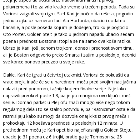
poluvremena i to za vrlo kratko vreme u trećem periodu. Tada su
Voriorsi zaigrali svoju igru, Stef Kari je počeo da rešeta, pogodio
jednu trojku uz nameran faul Ala Horforda, ubacio i dodatno
bacanje, a posle poseda koji im je dodeljen, trojku je pogodio i
Oto Porter. Golden Stejt je tako u jednom napadu ubacio sedam
poena i prednost Bostona istopila se na samo dva koša razlike.
Ubrzo je Kari, još jednom trojkom, doneo i prednost svom timu,
ali je Boston odgovorio preko Smarta i zatim u poslednjoj deonici
sve konce ponovo preuzeo u svoje ruke.
Dakle, Kari će igrati u četvrtoj utakmici. Voriorsi će pokuašti da
vrate brejk, inače će se u narednom meču pred svojim nacijačima
nalaziti pred ponorom, tačnije krajem finalne serije. Nije lako
napraviti preokret posle 1:3, pa je po mnogima ovo ključni meč
serije. Domaći parket u Plej-ofu znači mnogo više nego tokom
regularnog dela i to se stalno potvrđuje, pa ”Ratnicima” ostaje da
razmišljaju kako su mogli da dozvole onaj kiks iz prvog meča i
prokockaju 12 koešava prednosti u poslednjih 12 minuta. U
prethodnom meču je Kari opet bio najefikasiniji u Golden Stejtu,
ubacio je 31 poena uz 6 trojki, pratio ga je Tompson sa 25