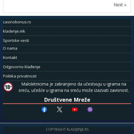
Next »
casinobonus.rs
kladenje.mk
Sportske vesti
O nama
Kontakt
Odgovorno klađenje
Politika privatnosti
Maloletnicima je zabranjeno da učestvuju u igrama na
sreću, učešće u igrama na sreću može izazvati zavisnost.
Društvene Mreže
COPYRIGHT KLADJENJE.RS