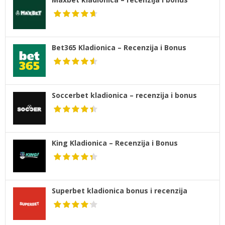
Bet365 Kladionica – Recenzija i Bonus
Soccerbet kladionica – recenzija i bonus
King Kladionica – Recenzija i Bonus
Superbet kladionica bonus i recenzija