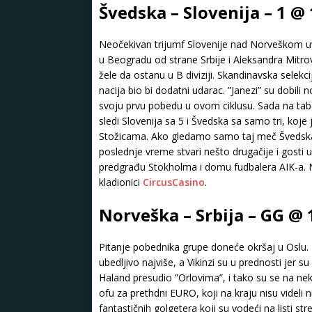
Švedska – Slovenija – 1 @
Neočekivan trijumf Slovenije nad Norveškom uve
u Beogradu od strane Srbije i Aleksandra Mitr
žele da ostanu u B diviziji. Skandinavska selekci
nacija bio bi dodatni udarac. ”Janezi” su dobili 
svoju prvu pobedu u ovom ciklusu. Sada na tabe
sledi Slovenija sa 5 i Švedska sa samo tri, koje
Stožicama. Ako gledamo samo taj meč Švedska n
poslednje vreme stvari nešto drugačije i gosti u
predgrađu Stokholma i domu fudbalera AIK-a. Na
kladionici
CircusCasino
.
Norveška – Srbija – GG @ 
Pitanje pobednika grupe doneće okršaj u Oslu. T
ubedljivo najviše, a Vikinzi su u prednosti jer s
Haland presudio ”Orlovima”, i tako su se na nek
ofu za prethdni EURO, koji na kraju nisu videli n
fantastičnih golgetera koji su vodeći na listi strel