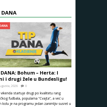
P DANA
 DANA
 DANA: Bohum – Herta: I
ni i drugi žele u Bundesligu!
ugusta, 2026
0
vikenda startuje drugi po kvalitetu rang
kog fudbala, popularna “Cvajta”, a već u
 kolu je na programu jedan zanimljiv susret u