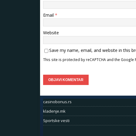
Email
*
Website
Save my name, email, and website in this b
This site is protected by reCAPTCHA and the Google
casinobonus.rs
kladenje.mk
Sportske vesti