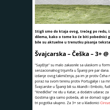
Stigli smo do ktaja ovog, trećeg po redu, i
dilema, kako o tome ko će biti pobednici gr
bile su aktuelne u trenutku pisanja teksta
Švajcarska – Češka – 3+ @
”Sajdžije” su malo zakasnile sa ulaskom u for
senzacionalnog trijumfa u Španiji pre par dana. I
izdanje ovog takmičenja, pa im je protiv Čeha 
poraz na svom terenu protiv Portugalije i sa m
Švajcarske u Španiji bili su Akanđi i Embolo, fud
”Knedličke” ne idu u Katar, a dodatni udarac za f
Gostima igra samo pobeda, ali se domaći sigur
tri pogotka ukupno. Za 3+ se u kladionici
Circu