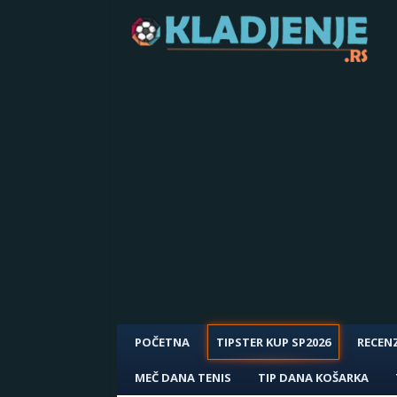
POČETNA
TIPSTER KUP SP2026
RECENZ
MEČ DANA TENIS
TIP DANA KOŠARKA