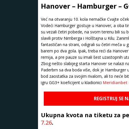
Hanover – Hamburger – G
Već na otvaranju 10. kola nemačke Cvajte oček
Vodeći Hamburger gostuje u Hanover, a oba tim
su vezali četiri pobede, na svom terenu bili su b
slavili protiv Nirnberga i Holštajna u Kilu. Zan
fantastičan na strani, odigrali su četiri meča u 
barem po dva gola. Ipak, treba reći da Hanover
remija, a pre pauze su imali šest uzastopnih 
Zbog nešto slabijeg starta Hanover se nalazi na
Paderbrn sa dva boda više, dok je Hamburger 
bod zaostatka za svojim rivalom, ali to neće bit
igru GG3+ koeficijent u kladionici
Meridianbet
REGISTRUJ SE 
Ukupna kvota na tiketu za pe
7.26
.