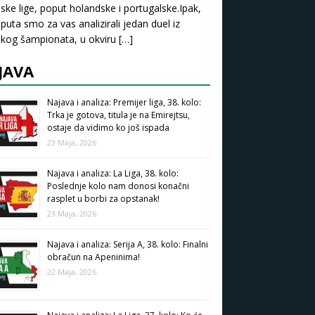
ske lige, poput holandske i portugalske.Ipak,
puta smo za vas analizirali jedan duel iz
kog šampionata, u okviru
[…]
JAVA
Najava i analiza: Premijer liga, 38. kolo:
Trka je gotova, titula je na Emirejtsu,
ostaje da vidimo ko još ispada
23 Maja, 2026
Najava i analiza: La Liga, 38. kolo:
Poslednje kolo nam donosi konačni
rasplet u borbi za opstanak!
23 Maja, 2026
Najava i analiza: Serija A, 38. kolo: Finalni
obračun na Apeninima!
22 Maja, 2026