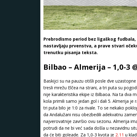
Prebrodismo period bez ligaškog fudbala, 
nastavljaju prvenstva, a prave stvari oček
trenutku pisanja teksta.
Bilbao – Almerija – 1,0-3
Baskijci su na pauzu otišli posle dve uzastopn
tresli mrežu Elčea na strani, a tri puta su pogo
nije karakteristika ekipe iz Bilbaoa. Na ta dva 
kola primili samo jedan gol i dali 5. Almerija je
tri puta bilo je 1:0 za rivale. To se nekako po
da Andalužani nisu obezbedili adekvatnu zamenu 
najverovatnije završio ovu sezonu. Almerija i
potrudi da ne bi već sada došla u nezavidnu s
da će biti goleade. Za 1,0-3 kvota je
2.11
u klad