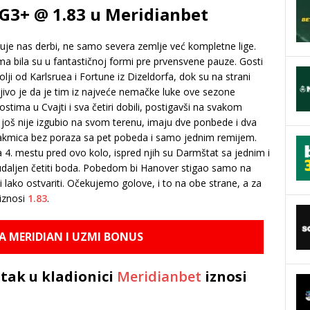
G3+ @ 1.83 u Meridianbet
uje nas derbi, ne samo severa zemlje već kompletne lige.
a bila su u fantastičnoj formi pre prvensvene pauze. Gosti
olji od Karlsruea i Fortune iz Dizeldorfa, dok su na strani
imljivo je da je tim iz najveće nemačke luke ove sezone
gostima u Cvajti i sva četiri dobili, postigavši na svakom
 još nije izgubio na svom terenu, imaju dve ponbede i dva
utakmica bez poraza sa pet pobeda i samo jednim remijem.
 4. mestu pred ovo kolo, ispred njih su Darmštat sa jednim i
udaljen četiti boda. Pobedom bi Hanover stigao samo na
i lako ostvariti. Očekujemo golove, i to na obe strane, a za
iznosi
1.83
.
NA MERIDIAN I UZMI BONUS
tak u kladionici
Meridianbet
iznosi