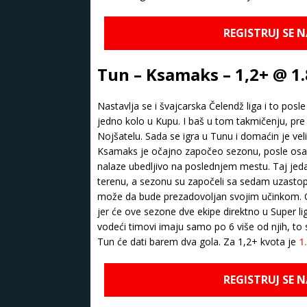
REGISTRUJ SE 
Tun – Ksamaks – 1,2+ @ 1
Nastavlja se i švajcarska Čelendž liga i to po
jedno kolo u Kupu. I baš u tom takmičenju, pre 
Nojšatelu. Sada se igra u Tunu i domaćin je velik
Ksamaks je očajno započeo sezonu, posle osa
nalaze ubedljivo na poslednjem mestu. Taj jed
terenu, a sezonu su započeli sa sedam uzastopn
može da bude prezadovoljan svojim učinkom. Ova
jer će ove sezone dve ekipe direktno u Super li
vodeći timovi imaju samo po 6 više od njih, to
Tun će dati barem dva gola. Za 1,2+ kvota je
1
REGISTRUJ SE 