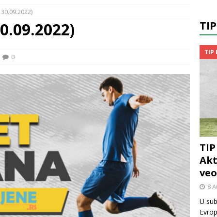
 30.09.2022)
TI
30.09.2022)
TIP
0
TIP
Akt
veo
8 A
U sub
Evrop