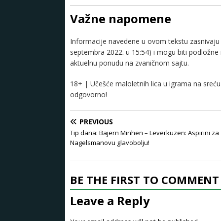
Važne napomene
Informacije navedene u ovom tekstu zasnivaju s
septembra 2022. u 15:54) i mogu biti podložne
aktuelnu ponudu na zvaničnom sajtu.
18+ | Učešće maloletnih lica u igrama na sreću 
odgovorno!
PREVIOUS
Tip dana: Bajern Minhen – Leverkuzen: Aspirini za
Nagelsmanovu glavobolju!
BE THE FIRST TO COMMENT
Leave a Reply