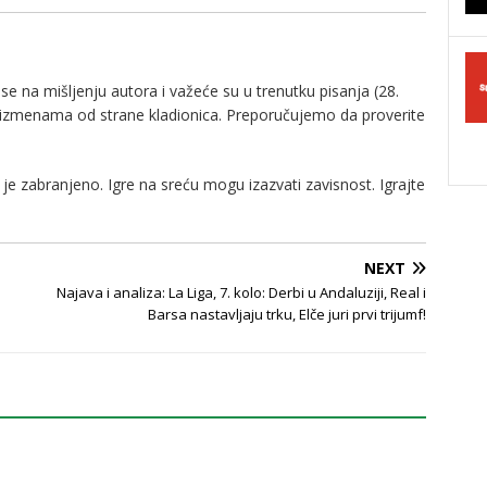
e na mišljenju autora i važeće su u trenutku pisanja (28.
 izmenama od strane kladionica. Preporučujemo da proverite
je zabranjeno. Igre na sreću mogu izazvati zavisnost. Igrajte
NEXT
Najava i analiza: La Liga, 7. kolo: Derbi u Andaluziji, Real i
Barsa nastavljaju trku, Elče juri prvi trijumf!