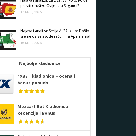
Najava i analiza: La Liga, 37. kolo: Ko će
praviti društvo Ovijedu u Segundi?
17 Maja, 2026
Najava i analiza: Serija A, 37. kolo: Došlo
vreme da se svode računi na Apeninima!
16 Maja, 2026
Najbolje kladionice
1XBET kladionica – ocena i
bonus ponuda
Mozzart Bet Kladionica –
Recenzija i Bonus