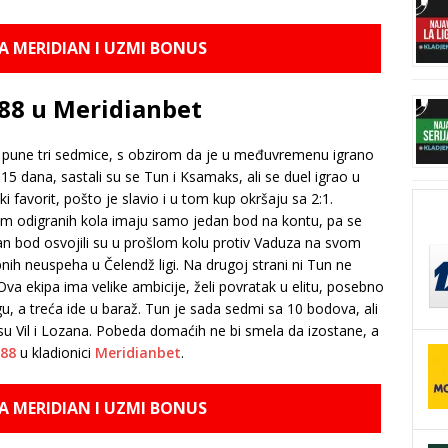
NA MERIDIAN I UZMI BONUS
.88 u Meridianbet
sle pune tri sedmice, s obzirom da je u međuvremenu igrano
15 dana, sastali su se Tun i Ksamaks, ali se duel igrao u
i favorit, pošto je slavio i u tom kup okršaju sa 2:1.
m odigranih kola imaju samo jedan bod na kontu, pa se
an bod osvojili su u prošlom kolu protiv Vaduza na svom
ih neuspeha u Čelendž ligi. Na drugoj strani ni Tun ne
 ekipa ima velike ambicije, želi povratak u elitu, posebno
gu, a treća ide u baraž. Tun je sada sedmi sa 10 bodova, ali
 su Vil i Lozana. Pobeda domaćih ne bi smela da izostane, a
.88
u kladionici
Meridianbet
.
NA MERIDIAN I UZMI BONUS