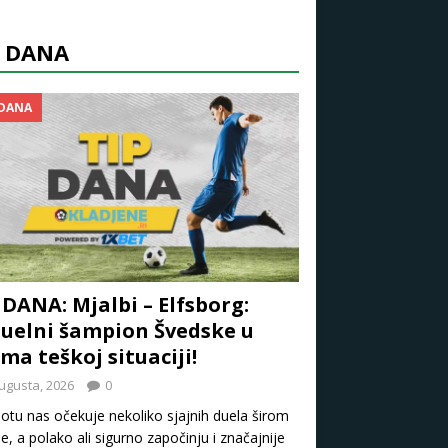
P DANA
 DANA
 DANA: Mjalbi – Elfsborg:
uelni šampion Švedske u
ma teškoj situaciji!
ugusta, 2026
0
otu nas očekuje nekoliko sjajnih duela širom
e, a polako ali sigurno započinju i značajnije