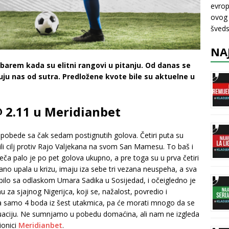
evrop
ovog 
šveds
NA
barem kada su elitni rangovi u pitanju. Od danas se
uju nas od sutra. Predložene kvote bile su aktuelne u
 @ 2.11 u Meridianbet
e pobede sa čak sedam postignutih golova. Četiri puta su
dili cilj protiv Rajo Valjekana na svom San Mamesu. To baš i
meča palo je po pet golova ukupno, a pre toga su u prva četiri
 rano upala u krizu, imaju iza sebe tri vezana neuspeha, a sva
klopilo sa odlaskom Umara Sadika u Sosijedad, i očeigledno je
za sjajnog Nigerijca, koji se, nažalost, povredio i
ma samo 4 boda iz šest utakmica, pa će morati mnogo da se
ituaciju. Ne sumnjamo u pobedu domaćina, ali nam ne izgleda
ionici
Meridianbet
.