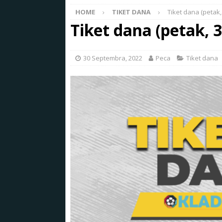
HOME
TIKET DANA
Tiket dana (petak,
Tiket dana (petak, 
30 Septembra, 2022
Peca
Tiket dana