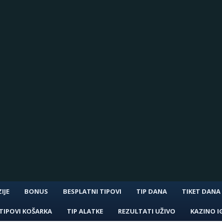
IJE
BONUS
BESPLATNI TIPOVI
TIP DANA
TIKET DANA
TIPOVI KOŠARKA
TIP ALATKE
REZULTATI UŽIVO
KAZINO I