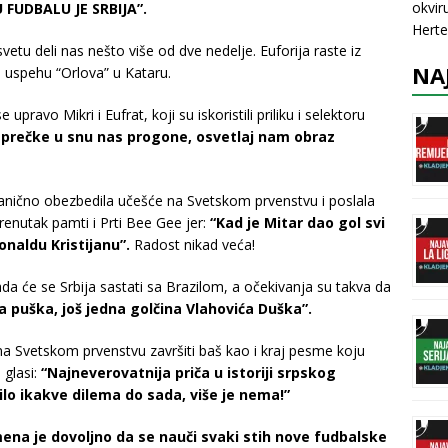
okvir
 FUDBALU JE SRBIJA”.
Herte
tu deli nas nešto više od dve nedelje. Euforija raste iz
NA
m uspehu “Orlova” u Kataru.
ravo Mikri i Eufrat, koji su iskoristili priliku i selektoru
 prečke u snu nas progone, osvetlaj nam obraz
vanično obezbedila učešće na Svetskom prvenstvu i poslala
trenutak pamti i Prti Bee Gee jer:
“Kad je Mitar dao gol svi
onaldu Kristijanu”.
Radost nikad veća!
a će se Srbija sastati sa Brazilom, a očekivanja su takva da
a puška, još jedna golčina Vlahovića Duška”.
 Svetskom prvenstvu završiti baš kao i kraj pesme koju
 glasi:
“Najneverovatnija priča u istoriji srpskog
ilo ikakve dilema do sada, više je nema!”
mena je dovoljno da se nauči svaki stih nove fudbalske