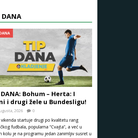
P DANA
 DANA
 DANA: Bohum – Herta: I
ni i drugi žele u Bundesligu!
ugusta, 2026
0
vikenda startuje drugi po kvalitetu rang
kog fudbala, popularna “Cvajta”, a već u
 kolu je na programu jedan zanimljiv susret u