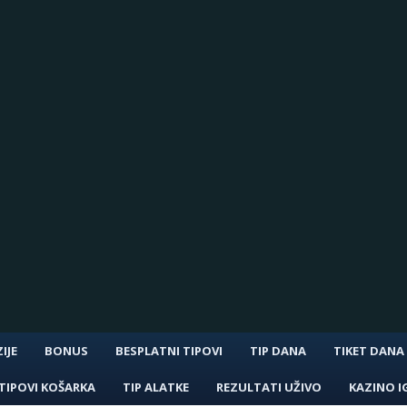
IJE
BONUS
BESPLATNI TIPOVI
TIP DANA
TIKET DANA
TIPOVI KOŠARKA
TIP ALATKE
REZULTATI UŽIVO
KAZINO I