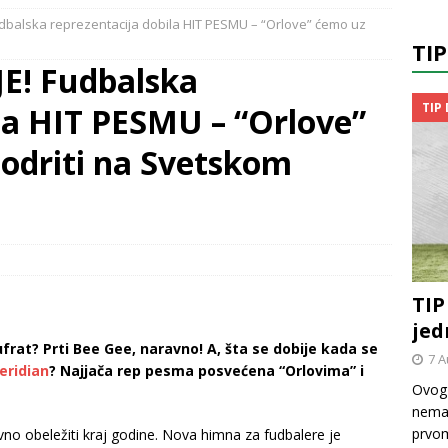
dbalska reprezentacija dobila HIT PESMU – “Orlove” ćemo uz
TI
! Fudbalska
TIP
la HIT PESMU – “Orlove”
odriti na Svetskom
TIP
jed
ufrat? Prti Bee Gee, naravno! A, šta se dobije kada se
7 A
eridian
? Najjača rep pesma posvećena “Orlovima” i
Ovog 
nemač
prvom
vno obeležiti kraj godine. Nova himna za fudbalere je