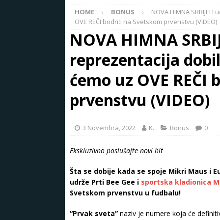
HOME
BONUS
NOVA HIMNA SRBIJE! Fu
OVE REČI bodriti na Svetskom prvenstvu (VIDEO)
NOVA HIMNA SRBIJE
reprezentacija dobi
ćemo uz OVE REČI b
prvenstvu (VIDEO)
3 Novembra, 2022
K.
Bonus
0
Ekskluzivno poslušajte novi hit
Šta se dobije kada se spoje Mikri Maus i E
udrže Prti Bee Gee i
sportska kladionica M
Svetskom prvenstvu u fudbalu!
“Prvak sveta”
naziv je numere koja će definiti