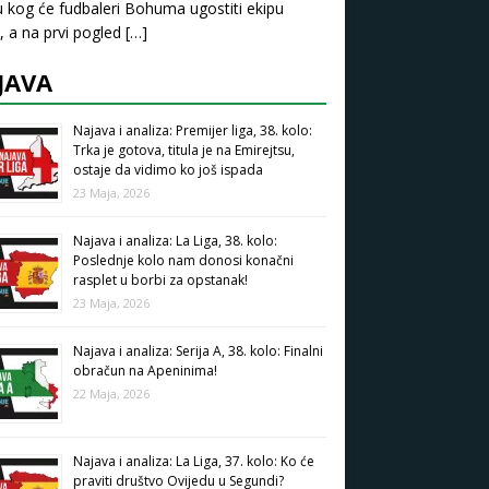
u kog će fudbaleri Bohuma ugostiti ekipu
, a na prvi pogled
[…]
JAVA
Najava i analiza: Premijer liga, 38. kolo:
Trka je gotova, titula je na Emirejtsu,
ostaje da vidimo ko još ispada
23 Maja, 2026
Najava i analiza: La Liga, 38. kolo:
Poslednje kolo nam donosi konačni
rasplet u borbi za opstanak!
23 Maja, 2026
Najava i analiza: Serija A, 38. kolo: Finalni
obračun na Apeninima!
22 Maja, 2026
Najava i analiza: La Liga, 37. kolo: Ko će
praviti društvo Ovijedu u Segundi?