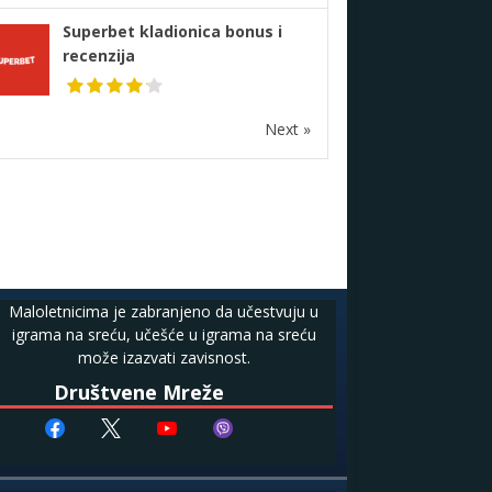
Superbet kladionica bonus i
recenzija
Next »
Maloletnicima je zabranjeno da učestvuju u
igrama na sreću, učešće u igrama na sreću
može izazvati zavisnost.
Društvene Mreže