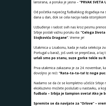
lansirana, a poruka je jasna –
“PRVAK SVETA U
Od početka najvećeg fudbalskog događaja na sve
dana u dan, dok se cela nacija nada istorijsko
Uzbuđenje i radost svih nas kroz pesmu prenose up
Srbije poslali važnu poruku da:
“Celoga života
Stojkoviću Dragane”
. Vreme je!
Utakmica u Lisabonu, kada je naša selekcija z
Portugal u baraž, još uvek se prepričava, a taj 
urlali smo po stanu, suze gorke tekle su R
Prva utakmica zakazana je za 24. novembar, kad
dovoljno je reći:
“Rata-ta-ta-ta! Iz noge puc
Nadamo se da će se kompletno učešće Srbije na
ekskluzivno možete poslušati u nastavku, a koji
fudbala – Srbija je šampion sveta! Ako je b
Spremite se da navijate za “Orlove” – vre