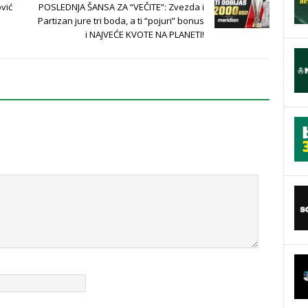
vić
POSLEDNJA ŠANSA ZA “VEČITE”: Zvezda i
Partizan jure tri boda, a ti “pojuri” bonus
i NAJVEĆE KVOTE NA PLANETI!