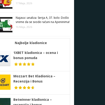
17 Maja, 2026
Najava i analiza: Serija A, 37. kolo: Došlo
vreme da se svode računi na Apeninima!
16 Maja, 2026
Najbolje kladionice
1XBET kladionica – ocena i
bonus ponuda
Mozzart Bet Kladionica –
Recenzija i Bonus
Betwinner kladionica –
recenzija i bonus