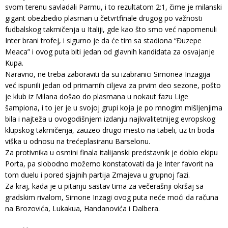
svom terenu savladali Parmu, i to rezultatom 2:1, čime je milanski
gigant obezbedio plasman u četvrtfinale drugog po važnosti
fudbalskog takmičenja u Italiji, gde kao što smo već napomenuli
Inter brani trofej, i sigurno je da će tim sa stadiona “Đuzepe
Meaca” i ovog puta biti jedan od glavnih kandidata za osvajanje
Kupa.
Naravno, ne treba zaboraviti da su izabranici Simonea Inzagija
već ispunili jedan od primarnih ciljeva za prvim deo sezone, pošto
je klub iz Milana došao do plasmana u nokaut fazu Lige
šampiona, i to jer je u svojoj grupi koja je po mnogim mišljenjima
bila i najteža u ovogodišnjem izdanju najkvalitetnijeg evropskog
klupskog takmičenja, zauzeo drugo mesto na tabeli, uz tri boda
viška u odnosu na trećeplasiranu Barselonu.
Za protivnika u osmini finala italijanski predstavnik je dobio ekipu
Porta, pa slobodno možemo konstatovati da je Inter favorit na
tom duelu i pored sjajnih partija Zmajeva u grupnoj fazi.
Za kraj, kada je u pitanju sastav tima za večerašnji okršaj sa
gradskim rivalom, Simone Inzagi ovog puta neće moći da računa
na Brozovića, Lukakua, Handanovića i Dalbera.