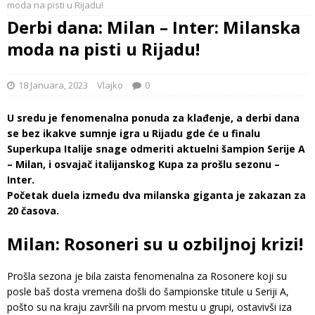
moda na pisti u Rijadu!
Derbi dana: Milan – Inter: Milanska
moda na pisti u Rijadu!
18 Januara, 2023
Vlajko
0
U sredu je fenomenalna ponuda za klađenje, a derbi dana
se bez ikakve sumnje igra u Rijadu gde će u finalu
Superkupa Italije snage odmeriti aktuelni šampion Serije A
– Milan, i osvajač italijanskog Kupa za prošlu sezonu –
Inter.
Početak duela između dva milanska giganta je zakazan za
20 časova.
Milan: Rosoneri su u ozbiljnoj krizi!
Prošla sezona je bila zaista fenomenalna za Rosonere koji su
posle baš dosta vremena došli do šampionske titule u Seriji A,
pošto su na kraju završili na prvom mestu u grupi, ostavivši iza