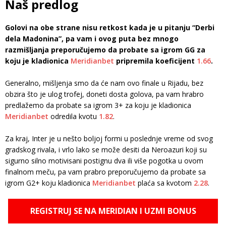
Naš predlog
Golovi na obe strane nisu retkost kada je u pitanju “Derbi
dela Madonina”, pa vam i ovog puta bez mnogo
razmišljanja preporučujemo da probate sa igrom GG za
koju je kladionica
Meridianbet
pripremila koeficijent
1.66
.
Generalno, mišljenja smo da će nam ovo finale u Rijadu, bez
obzira što je ulog trofej, doneti dosta golova, pa vam hrabro
predlažemo da probate sa igrom 3+ za koju je kladionica
Meridianbet
odredila kvotu
1.82
.
Za kraj, Inter je u nešto boljoj formi u poslednje vreme od svog
gradskog rivala, i vrlo lako se može desiti da Neroazuri koji su
sigurno silno motivisani postignu dva ili više pogotka u ovom
finalnom meču, pa vam prabro preporučujemo da probate sa
igrom G2+ koju kladionica
Meridianbet
plaća sa kvotom
2.28
.
REGISTRUJ SE NA MERIDIAN I UZMI BONUS