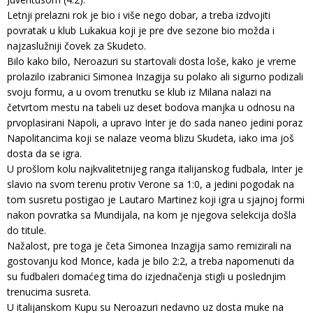
Letnji prelazni rok je bio i više nego dobar, a treba izdvojiti
povratak u klub Lukakua koji je pre dve sezone bio možda i
najzaslužniji čovek za Skudeto.
Bilo kako bilo, Neroazuri su startovali dosta loše, kako je vreme
prolazilo izabranici Simonea Inzagija su polako ali sigurno podizali
svoju formu, a u ovom trenutku se klub iz Milana nalazi na
četvrtom mestu na tabeli uz deset bodova manjka u odnosu na
prvoplasirani Napoli, a upravo Inter je do sada naneo jedini poraz
Napolitancima koji se nalaze veoma blizu Skudeta, iako ima još
dosta da se igra.
U prošlom kolu najkvalitetnijeg ranga italijanskog fudbala, Inter je
slavio na svom terenu protiv Verone sa 1:0, a jedini pogodak na
tom susretu postigao je Lautaro Martinez koji igra u sjajnoj formi
nakon povratka sa Mundijala, na kom je njegova selekcija došla
do titule.
Nažalost, pre toga je četa Simonea Inzagija samo remizirali na
gostovanju kod Monce, kada je bilo 2:2, a treba napomenuti da
su fudbaleri domaćeg tima do izjednačenja stigli u poslednjim
trenucima susreta.
U italijanskom Kupu su Neroazuri nedavno uz dosta muke na