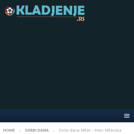
HOME
DERBI DANA
Derbi dana: Milan – Inter: Milanska