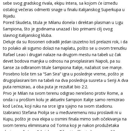
sebe svog gradskog rivala, ekipu Intera, sa kojom će između
ostalog večeras odmeriti snage u finalu italijanskog Superkupa u
Rijadu.
Pored Skudeta, titula je Milanu donela i direktan plasman u Ligu
šampiona, što je godinama unazad i bio primarni cilj ovog
slavnog italijanskog kluba.
Deluje da su Rosoneri odradili jedan izuzetno loš prelazni rok, i da
to polako ali sigurno dolazi na naplatu, pošto se u ovom trenutku
Rafael Leao i drugari nalaze na drugom mestu na tabeli uz čak
devet bodova manjka u odnosu na prvoplasirani Napoli, pa su
šanse za odbranom titule šampiona Italije, nažalsot sve manje.
Posebno loše tim sa “San Sira” igra u poslednje vreme, pošto je
drugoplasirani tim na tabeli na dva poslednja susreta u Seriji A dva
puta remizirao, a oba puta je rezultat bio 2:2.
Prvo je Milan na svom terenu odigrao nerešeno protiv Rome, a
onda i u prošlom kolu je aktuelni šampion Italije samo remizirao
kod Lećea, koji ruku na srce igra sjajno na svom stadionu.
Izabranici Stefana Piolija se u međuvremenu nisu proslavili ni u
Kupu, pošto je ova ekipa u osmini finala mimo svih očekivanja na
svom terenu eliminisana od Torina koji je nakon produžetaka