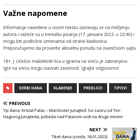
Važne napomene
Informacije navedene u ovom tekstu zasnivaju se na mišljenju
autora i važeće su u trenutku pisanja (17. januara 2023. u 22:40) i
mogu biti podložne izmenama od strane kladionica.
Preporučujemo da proverite aktuelnu ponudu na zvaničnom sajtu.
18+ | Učešće maloletnih lica u igrama na sreću je zabranjeno.
Igre na sreću mogu izazvati zavisnost. Igrajte odgovorno!
DERBI DANA
KLAĐENJE
PREDLOZI
TIPOVI
PREVIOUS
Tip dana: Kristal Palas – Mančester Junajted: Svi zaziru od Ten
Hagovog Junajteda, pobeda nad Palasom vodi na drugo mesto!
NEXT
Tiket dana (sreda, 18.01.2023)