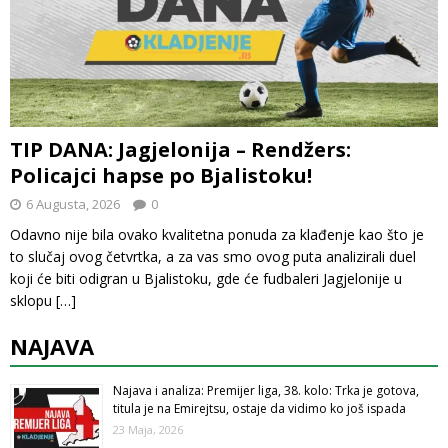
TIP DANA: Jagjelonija – Rendžers:
Policajci hapse po Bjalistoku!
6 Augusta, 2026
0
Odavno nije bila ovako kvalitetna ponuda za klađenje kao što je
to slučaj ovog četvrtka, a za vas smo ovog puta analizirali duel
koji će biti odigran u Bjalistoku, gde će fudbaleri Jagjelonije u
sklopu
[…]
NAJAVA
Najava i analiza: Premijer liga, 38. kolo: Trka je gotova,
titula je na Emirejtsu, ostaje da vidimo ko još ispada
23 Maja, 2026