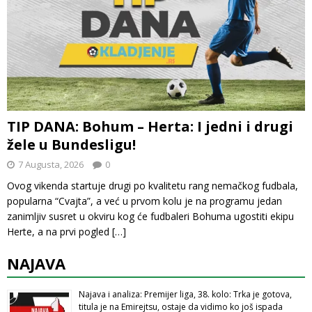
TIP DANA: Bohum – Herta: I jedni i drugi
žele u Bundesligu!
7 Augusta, 2026
0
Ovog vikenda startuje drugi po kvalitetu rang nemačkog fudbala,
popularna “Cvajta”, a već u prvom kolu je na programu jedan
zanimljiv susret u okviru kog će fudbaleri Bohuma ugostiti ekipu
Herte, a na prvi pogled
[…]
NAJAVA
Najava i analiza: Premijer liga, 38. kolo: Trka je gotova,
titula je na Emirejtsu, ostaje da vidimo ko još ispada