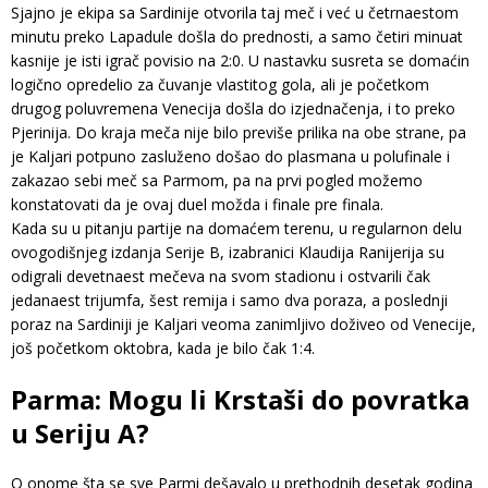
Sjajno je ekipa sa Sardinije otvorila taj meč i već u četrnaestom
minutu preko Lapadule došla do prednosti, a samo četiri minuat
kasnije je isti igrač povisio na 2:0. U nastavku susreta se domaćin
logično opredelio za čuvanje vlastitog gola, ali je početkom
drugog poluvremena Venecija došla do izjednačenja, i to preko
Pjerinija. Do kraja meča nije bilo previše prilika na obe strane, pa
je Kaljari potpuno zasluženo došao do plasmana u polufinale i
zakazao sebi meč sa Parmom, pa na prvi pogled možemo
konstatovati da je ovaj duel možda i finale pre finala.
Kada su u pitanju partije na domaćem terenu, u regularnon delu
ovogodišnjeg izdanja Serije B, izabranici Klaudija Ranijerija su
odigrali devetnaest mečeva na svom stadionu i ostvarili čak
jedanaest trijumfa, šest remija i samo dva poraza, a poslednji
poraz na Sardiniji je Kaljari veoma zanimljivo doživeo od Venecije,
još početkom oktobra, kada je bilo čak 1:4.
Parma: Mogu li Krstaši do povratka
u Seriju A?
O onome šta se sve Parmi dešavalo u prethodnih desetak godina