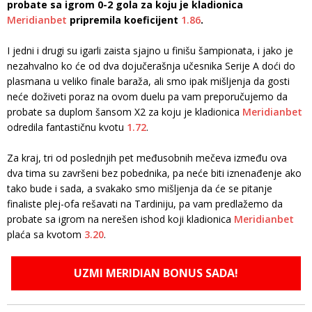
probate sa igrom 0-2 gola za koju je kladionica
Meridianbet
pripremila koeficijent
1.86
.
I jedni i drugi su igarli zaista sjajno u finišu šampionata, i jako je
nezahvalno ko će od dva dojučerašnja učesnika Serije A doći do
plasmana u veliko finale baraža, ali smo ipak mišljenja da gosti
neće doživeti poraz na ovom duelu pa vam preporučujemo da
probate sa duplom šansom X2 za koju je kladionica
Meridianbet
odredila fantastičnu kvotu
1.72
.
Za kraj, tri od poslednjih pet međusobnih mečeva između ova
dva tima su završeni bez pobednika, pa neće biti iznenađenje ako
tako bude i sada, a svakako smo mišljenja da će se pitanje
finaliste plej-ofa rešavati na Tardiniju, pa vam predlažemo da
probate sa igrom na nerešen ishod koji kladionica
Meridianbet
plaća sa kvotom
3.20
.
UZMI MERIDIAN BONUS SADA!