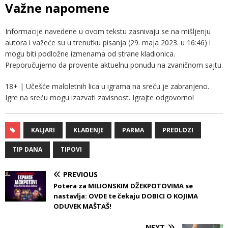
Važne napomene
Informacije navedene u ovom tekstu zasnivaju se na mišljenju
autora i važeće su u trenutku pisanja (29. maja 2023. u 16:46) i
mogu biti podložne izmenama od strane kladionica.
Preporučujemo da proverite aktuelnu ponudu na zvaničnom sajtu.
18+ | Učešće maloletnih lica u igrama na sreću je zabranjeno.
Igre na sreću mogu izazvati zavisnost. Igrajte odgovorno!
KALJARI
KLAĐENJE
PARMA
PREDLOZI
TIP DANA
TIPOVI
PREVIOUS
Potera za MILIONSKIM DŽEKPOTOVIMA se
nastavlja: OVDE te čekaju DOBICI O KOJIMA
ODUVEK MAŠTAŠ!
NEXT