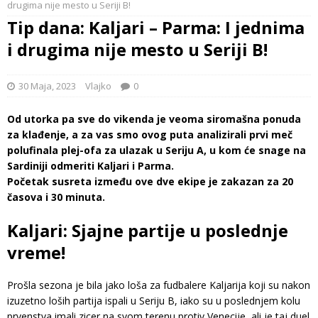
drugima nije mesto u Seriji B!
Tip dana: Kaljari – Parma: I jednima
i drugima nije mesto u Seriji B!
30 Maja, 2023
Vlajko
0
Od utorka pa sve do vikenda je veoma siromašna ponuda
za klađenje, a za vas smo ovog puta analizirali prvi meč
polufinala plej-ofa za ulazak u Seriju A, u kom će snage na
Sardiniji odmeriti Kaljari i Parma.
Početak susreta između ove dve ekipe je zakazan za 20
časova i 30 minuta.
Kaljari: Sjajne partije u poslednje
vreme!
Prošla sezona je bila jako loša za fudbalere Kaljarija koji su nakon
izuzetno loših partija ispali u Seriju B, iako su u poslednjem kolu
prvenstva imali zicer na svom terenu protiv Venecije, ali je taj duel