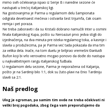
mimo svih očekivanja ispao iz Serije B i naredne sezone će
nastupati u trećoj italijanskoj ligi.
Na gostovanjima je Parma u regularnom delu šampionata
odigrala devetnaest mečeva i ostvarila šest trijumfa, čak osam
remija i pet poraza.
Ne treba zaboraviti i da su Krstaši dobrano namučili Inter u osmini
finala italijanskog Kupa, pošto su Neroazuri prvo jedva stigli do
izjednačenja, na dva minuta pre isteka regularnog toka, a kasnije i
slavila u produžecima, pa je Parma već tada pokazala da ima tim
za velika dela. Inače, na tom duelu je briljirao vremešni Đanluiđi
Bufon koji bi vrlo verovatno mogao ponovo da dođe do nastupa
u najkvalitetnijem rangu italijanskog fudbala.
U regularnom delu sezone, Parma je neporažena od Kaljarija,
pošto je na Sardiniji bilo 1:1, dok su žuto-plavi na Enio Tardiniju
slavili sa 2:1.
Naš predlog
Ulog je ogroman, pa samim tim ovde ne treba očekivati ni
veliki broj pogodaka, zbog čega vam preporučujemo da