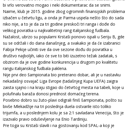
bi vrlo verovatno mogao i neki dokumentarac da se snimi.
Naime, klub je 2015. godine zbog ogromnih finansijskih problema
izbačen u četvrtu ligu, a onda je Parma uspela nešto što do sada
niko nije, a to je da za tri godine preskoči tri ranga i dođe do
velikog povratka u najkvalitetniji rang italijanskog fudbala.
Nažalost, ubrzo su popularni Krstaši ponovo ispali u Seriju B, gde
su se održali i do dana današnjeg, a svakako je da će izabranici
Fabija Pekije učiniti sve da ove sezone dođu do povratka u
društvo najboljih, iako će sve to biti izuzetno težak zadatak, s
obzirom da je ove godine konkurencija u drugom po kvalitetu
rangu italijanskog fudbala paklena.
Nije prvi deo šampionata bio preterano dobar, ali je u nastavku
nekadašnji osvajač Liga Evrope (tadašnjeg Kupa UEFA) zaigra
zaista sjajno i na kraju stigao do četvrtog mesta na tabeli, koje u
polufinalu baraža donosi prednost domaćeg terena.
Posebno dobro su žuto-plavi odigrali finiš šampionata, pošto su
bivše Mlekadžije na tri poslednja duela ostvarile isto toliko
trijumfa, a u poslednjem kolu je sa 2:1 savladana Venecija, što je
izazvalo pravo oduševljenje na Enio Tardiniju.
Pre toga su Krstaši slavili i na gostovanju kod SPAL-a koji je