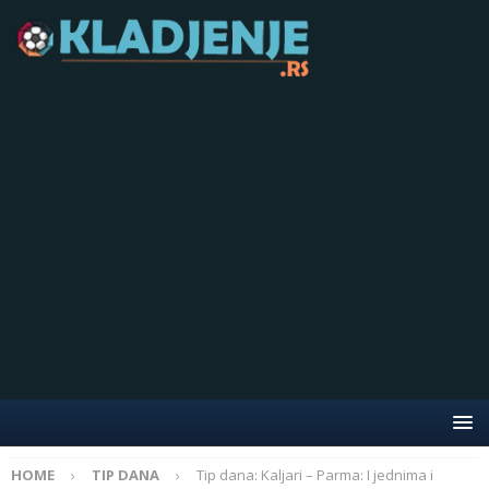
HOME
TIP DANA
Tip dana: Kaljari – Parma: I jednima i