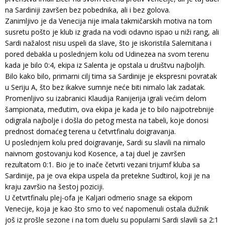
na Sardiniji završen bez pobednika, ali i bez golova.
Zanimljivo je da Venecija nije imala takmičarskih motiva na tom
susretu pošto je klub iz grada na vodi odavno ispao u niži rang, ali
Sardi nažalost nisu uspeli da slave, što je iskoristila Salernitana i
pored debakla u poslednjem kolu od Udinezea na svom terenu
kada je bilo 0:4, ekipa iz Salenta je opstala u društvu najboljih.
Bilo kako bilo, primarni cilj tima sa Sardinije je ekspresni povratak
u Seriju A, što bez ikakve sumnje neće biti nimalo lak zadatak.
Promenljivo su izabranici Klaudija Ranijerija igrali većim delom
šampionata, međutim, ova ekipa je kada je to bilo najpotrebnije
odigrala najbolje i došla do petog mesta na tabeli, koje donosi
prednost domaćeg terena u četvrtfinalu doigravanja.
U poslednjem kolu pred doigravanje, Sardi su slavili na nimalo
naivnom gostovanju kod Kosence, a taj duel je završen
rezultatom 0:1. Bio je to inače četvrti vezani trijumf kluba sa
Sardinije, pa je ova ekipa uspela da pretekne Sudtirol, koji je na
kraju završio na šestoj poziciji.
U četvrtfinalu plej-ofa je Kaljari odmerio snage sa ekipom
Venecije, koja je kao što smo to već napomenuli ostala dužnik
još iz prošle sezone i na tom duelu su popularni Sardi slavili sa 2:1