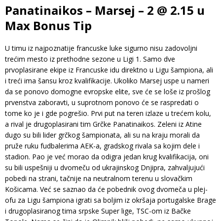
Panatinaikos – Marsej – 2 @ 2.15 u
Max Bonus Tip
U timu iz najpoznatije francuske luke sigurno nisu zadovoljni
trećim mesto iz prethodne sezone u Ligi 1. Samo dve
prvoplasirane ekipe iz Francuske idu direktno u Ligu šampiona, ali
i treći ima šansu kroz kvalifikacije. Ukoliko Marsej uspe u nameri
da se ponovo domogne evropske elite, sve će se loše iz prošlog
prvenstva zaboravti, u suprotnom ponovo će se raspredati o
tome ko je i gde pogrešio. Prvi put na teren izlaze u trećem kolu,
a rival je drugoplasirani tim Grčke Panatinaikos. Zeleni iz Atine
dugo su bili lider grčkog šampionata, ali su na kraju morali da
pruže ruku fudbalerima AEK-a, gradskog rivala sa kojim dele i
stadion. Pao je već morao da odigra jedan krug kvalifikacija, oni
su bili uspešniji u dvomeču od ukrajinskog Dnjipra, zahvaljujući
pobedi na strani, tačnije na neutralnom terenu u slovačkim
Košicama. Već se saznao da će pobednik ovog dvomeča u plej-
ofu za Ligu šampiona igrati sa boljim iz okršaja portugalske Brage
i drugoplasiranog tima srpske Super lige, TSC-om iz Bačke