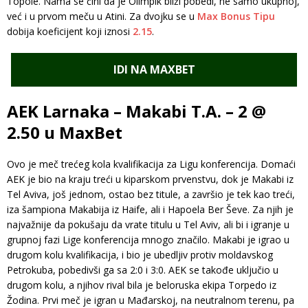
Topole. Nama se čini da je Olimpik bliži pobedi, ne samo ukupnoj,
već i u prvom meču u Atini. Za dvojku se u
Max
Bonus
Tipu
dobija koeficijent koji iznosi
2.15
.
IDI NA MAXBET
AEK Larnaka – Makabi T.A. – 2 @
2.50 u MaxBet
Ovo je meč trećeg kola kvalifikacija za Ligu konferencija. Domaći
AEK je bio na kraju treći u kiparskom prvenstvu, dok je Makabi iz
Tel Aviva, još jednom, ostao bez titule, a završio je tek kao treći,
iza šampiona Makabija iz Haife, ali i Hapoela Ber Ševe. Za njih je
najvažnije da pokušaju da vrate titulu u Tel Aviv, ali bi i igranje u
grupnoj fazi Lige konferencija mnogo značilo. Makabi je igrao u
drugom kolu kvalifikacija, i bio je ubedljiv protiv moldavskog
Petrokuba, pobedivši ga sa 2:0 i 3:0. AEK se takođe uključio u
drugom kolu, a njihov rival bila je beloruska ekipa Torpedo iz
Žodina. Prvi meč je igran u Mađarskoj, na neutralnom terenu, pa