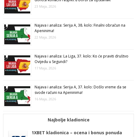
23 Maja, 2026
Najava i analiza: Serija A, 38. kolo: Finalni obračun na
Apeninima!
22 Maja, 2026
Najava i analiza: La Liga, 37. kolo: Ko će praviti društvo
Ovijedu u Segundi?
17 Maja, 2026
Najava i analiza: Serija A, 37. kolo: Došlo vreme da se
svode računi na Apeninima!
16 Maja, 2026
Najbolje kladionice
1XBET kladionica – ocena i bonus ponuda