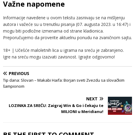
Važne napomene
Informacije navedene u ovom tekstu zasnivaju se na mišljenju
autora i važeće su u trenutku pisanja (07. augusta 2023. u 16:47) i
mogu biti podložne izmenama od strane kladionica.
Preporučujemo da proverite aktuelnu ponudu na zvaničnom sajtu.
18+ | Učešće maloletnih lica u igrama na sreću je zabranjeno.
Igre na sreću mogu izazvati zavisnost. Igrajte odgovorno!
PREVIOUS
Tip dana: Slovan – Makabi Haifa: Borjan sveti Zvezdu sa slovačkim
šampionom
NEXT
LOZINKA ZA SREĆU: Zaigraj Win & Go i čekaju te
MILIONI u Meridianu!
BE THE FIRST TO COMMENT