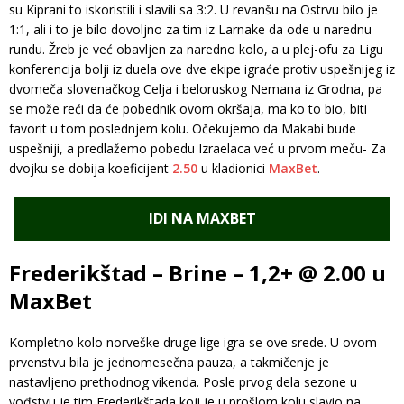
su Kiprani to iskoristili i slavili sa 3:2. U revanšu na Ostrvu bilo je
1:1, ali i to je bilo dovoljno za tim iz Larnake da ode u narednu
rundu. Žreb je već obavljen za naredno kolo, a u plej-ofu za Ligu
konferencija bolji iz duela ove dve ekipe igraće protiv uspešnijeg iz
dvomeča slovenačkog Celja i beloruskog Nemana iz Grodna, pa
se može reći da će pobednik ovom okršaja, ma ko to bio, biti
favorit u tom poslednjem kolu. Očekujemo da Makabi bude
uspešniji, a predlažemo pobedu Izraelaca već u prvom meču- Za
dvojku se dobija koeficijent
2.50
u kladionici
MaxBet
.
IDI NA MAXBET
Frederikštad – Brine – 1,2+ @ 2.00 u
MaxBet
Kompletno kolo norveške druge lige igra se ove srede. U ovom
prvenstvu bila je jednomesečna pauza, a takmičenje je
nastavljeno prethodnog vikenda. Posle prvog dela sezone u
vođstvu je tim Frederikštada koji je u prošlom kolu slavio na