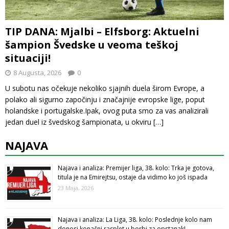
TIP DANA: Mjalbi – Elfsborg: Aktuelni
šampion Švedske u veoma teškoj
situaciji!
8 Augusta, 2026
0
U subotu nas očekuje nekoliko sjajnih duela širom Evrope, a
polako ali sigurno započinju i značajnije evropske lige, poput
holandske i portugalske.Ipak, ovog puta smo za vas analizirali
jedan duel iz švedskog šampionata, u okviru
[…]
NAJAVA
Najava i analiza: Premijer liga, 38. kolo: Trka je gotova,
titula je na Emirejtsu, ostaje da vidimo ko još ispada
23 Maja, 2026
Najava i analiza: La Liga, 38. kolo: Poslednje kolo nam
donosi konačni rasplet u borbi za opstanak!