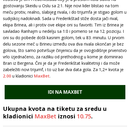
gostovanju Skeidu u Oslu sa 2:1. Nije novi lider blistao na tom
meču protiv, realno, slabijeg rivala, i do trijumfa je stigao golom u
sudijskoj nadoknadi. Sada u Frederikštad stiže dosta jači rival,
ekipa Brinea, ali i protiv ove ekipe oni su favoriti. Tim iz Brinea je
savladao Ranhajm u nedelju sa 1:0 i pomerio se na 12. poziciju. I
oni su do pobede došli kasnim golom, tek u 83. minutu. U prvom
delu sezone meč u Brineu između ova dva rivala okončan je bez
golova, što samo potvršuje činjenicu da je ovogodišnje prvenstvo
vrlo izjednačeno, za razliku od prethodnog u kome je dominirao
Bran iz Bergena. Čini je da je Frederikštat kvalitetniji i da može
zabeležiti novi trijumf, i to uz bar dva data gola. Za 1,2+ kvota je
2.00
u kladionici
MaxBet
.
IDI NA MAXBET
Ukupna kvota na tiketu za sredu u
kladionici
MaxBet
iznosi
10.75
.