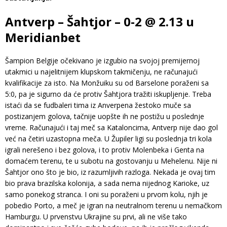
Antverp – Šahtjor – 0-2 @ 2.13 u
Meridianbet
Šampion Belgije očekivano je izgubio na svojoj premijernoj
utakmici u najelitnijem klupskom takmičenju, ne računajući
kvalifikacije za isto. Na Monžuiku su od Barselone poraženi sa
5:0, pa je sigurno da će protiv Šahtjora tražiti iskupljenje. Treba
istaći da se fudbaleri tima iz Anverpena žestoko muče sa
postizanjem golova, tačnije uopšte ih ne postižu u poslednje
vreme. Računajući i taj meč sa Kataloncima, Antverp nije dao gol
već na četiri uzastopna meča. U Župiler ligi su poslednja tri kola
igrali nerešeno i bez golova, i to protiv Molenbeka i Genta na
domaćem terenu, te u subotu na gostovanju u Mehelenu. Nije ni
Šahtjor ono što je bio, iz razumljivih razloga. Nekada je ovaj tim
bio prava brazilska kolonija, a sada nema nijednog Karioke, uz
samo ponekog stranca. I oni su poraženi u prvom kolu, njih je
pobedio Porto, a meč je igran na neutralnom terenu u nemačkom
Hamburgu. U prvenstvu Ukrajine su prvi, ali ne više tako