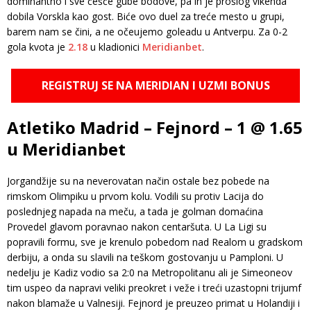
dominantno i sve češće gube bodove, pa ih je prošlog vikenda
dobila Vorskla kao gost. Biće ovo duel za treće mesto u grupi,
barem nam se čini, a ne očeujemo goleadu u Antverpu. Za 0-2
gola kvota je
2.18
u kladionici
Meridianbet
.
REGISTRUJ SE NA MERIDIAN I UZMI BONUS
Atletiko Madrid – Fejnord – 1 @ 1.65
u Meridianbet
Jorgandžije su na neverovatan način ostale bez pobede na
rimskom Olimpiku u prvom kolu. Vodili su protiv Lacija do
poslednjeg napada na meču, a tada je golman domaćina
Provedel glavom poravnao nakon centaršuta. U La Ligi su
popravili formu, sve je krenulo pobedom nad Realom u gradskom
derbiju, a onda su slavili na teškom gostovanju u Pamploni. U
nedelju je Kadiz vodio sa 2:0 na Metropolitanu ali je Simeoneov
tim uspeo da napravi veliki preokret i veže i treći uzastopni trijumf
nakon blamaže u Valnesiji. Fejnord je preuzeo primat u Holandiji i