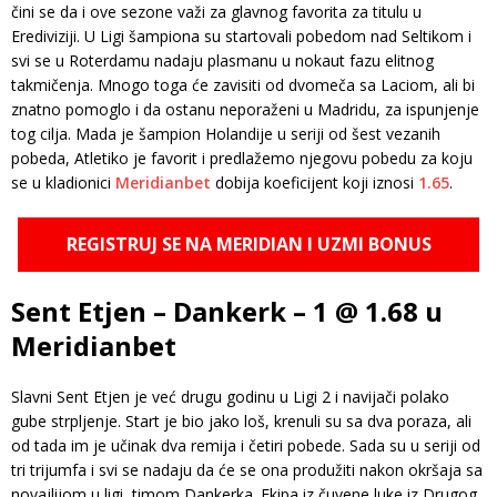
čini se da i ove sezone važi za glavnog favorita za titulu u
Erediviziji. U Ligi šampiona su startovali pobedom nad Seltikom i
svi se u Roterdamu nadaju plasmanu u nokaut fazu elitnog
takmičenja. Mnogo toga će zavisiti od dvomeča sa Laciom, ali bi
znatno pomoglo i da ostanu neporaženi u Madridu, za ispunjenje
tog cilja. Mada je šampion Holandije u seriji od šest vezanih
pobeda, Atletiko je favorit i predlažemo njegovu pobedu za koju
se u kladionici
Meridianbet
dobija koeficijent koji iznosi
1.65
.
REGISTRUJ SE NA MERIDIAN I UZMI BONUS
Sent Etjen – Dankerk – 1 @ 1.68 u
Meridianbet
Slavni Sent Etjen je već drugu godinu u Ligi 2 i navijači polako
gube strpljenje. Start je bio jako loš, krenuli su sa dva poraza, ali
od tada im je učinak dva remija i četiri pobede. Sada su u seriji od
tri trijumfa i svi se nadaju da će se ona produžiti nakon okršaja sa
novajlijom u ligi, timom Dankerka. Ekipa iz čuvene luke iz Drugog