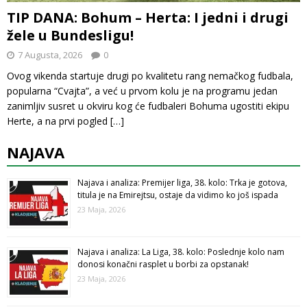
TIP DANA: Bohum – Herta: I jedni i drugi
žele u Bundesligu!
7 Augusta, 2026
0
Ovog vikenda startuje drugi po kvalitetu rang nemačkog fudbala,
popularna “Cvajta”, a već u prvom kolu je na programu jedan
zanimljiv susret u okviru kog će fudbaleri Bohuma ugostiti ekipu
Herte, a na prvi pogled
[…]
NAJAVA
Najava i analiza: Premijer liga, 38. kolo: Trka je gotova,
titula je na Emirejtsu, ostaje da vidimo ko još ispada
23 Maja, 2026
Najava i analiza: La Liga, 38. kolo: Poslednje kolo nam
donosi konačni rasplet u borbi za opstanak!
23 Maja, 2026