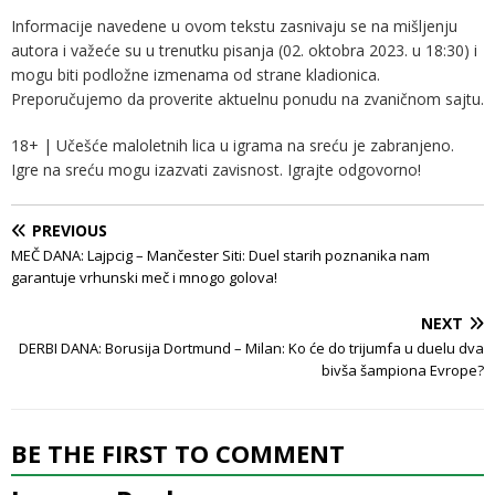
Informacije navedene u ovom tekstu zasnivaju se na mišljenju
autora i važeće su u trenutku pisanja (02. oktobra 2023. u 18:30) i
mogu biti podložne izmenama od strane kladionica.
Preporučujemo da proverite aktuelnu ponudu na zvaničnom sajtu.
18+ | Učešće maloletnih lica u igrama na sreću je zabranjeno.
Igre na sreću mogu izazvati zavisnost. Igrajte odgovorno!
PREVIOUS
MEČ DANA: Lajpcig – Mančester Siti: Duel starih poznanika nam
garantuje vrhunski meč i mnogo golova!
NEXT
DERBI DANA: Borusija Dortmund – Milan: Ko će do trijumfa u duelu dva
bivša šampiona Evrope?
BE THE FIRST TO COMMENT