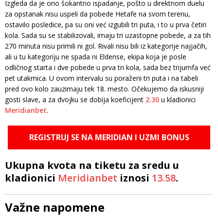
Izgleda da je ono šokantno ispadanje, pošto u direktnom duelu
za opstanak nisu uspeli da pobede Hetafe na svom terenu,
ostavilo posledice, pa su oni već izgubili tri puta, i to u prva četiri
kola. Sada su se stabilizovali, imaju tri uzastopne pobede, a za tih
270 minuta nisu primili ni gol. Rivali nisu bili iz kategorije najjačih,
ali u tu kategoriju ne spada ni Eldense, ekipa koja je posle
odličnog starta i dve pobede u prva tri kola, sada bez trijumfa već
pet utakmica. U ovom intervalu su poraženi tri puta i na tabeli
pred ovo kolo zauzimaju tek 18. mesto. Očekujemo da iskusniji
gosti slave, a za dvojku se dobija koeficijent
2.30
u kladionici
Meridianbet
.
REGISTRUJ SE NA MERIDIAN I UZMI BONUS
Ukupna kvota na tiketu za sredu u
kladionici
Meridianbet
iznosi
13.58
.
Važne napomene