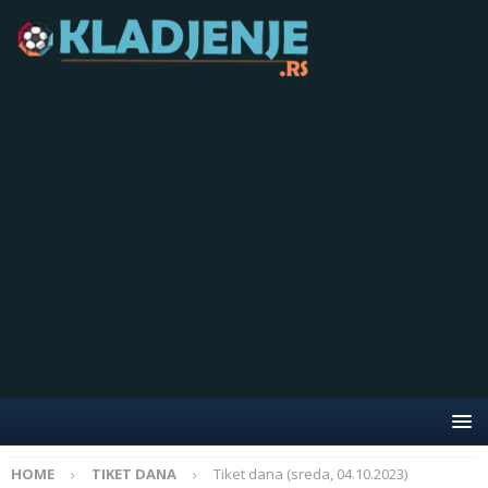
HOME
TIKET DANA
Tiket dana (sreda, 04.10.2023)