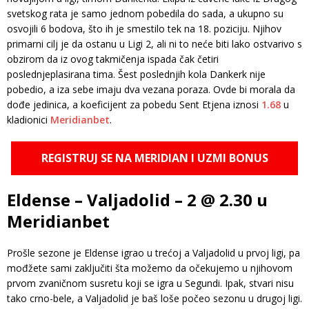
svetskog rata je samo jednom pobedila do sada, a ukupno su
osvojili 6 bodova, što ih je smestilo tek na 18. poziciju. Njihov
primarni cilj je da ostanu u Ligi 2, ali ni to neće biti lako ostvarivo s
obzirom da iz ovog takmičenja ispada čak četiri
poslednjeplasirana tima. Šest poslednjih kola Dankerk nije
pobedio, a iza sebe imaju dva vezana poraza. Ovde bi morala da
dođe jedinica, a koeficijent za pobedu Sent Etjena iznosi
1.68
u
kladionici
Meridianbet
.
REGISTRUJ SE NA MERIDIAN I UZMI BONUS
Eldense – Valjadolid – 2 @ 2.30 u
Meridianbet
Prošle sezone je Eldense igrao u trećoj a Valjadolid u prvoj ligi, pa
mođžete sami zaključiti šta možemo da očekujemo u njihovom
prvom zvaničnom susretu koji se igra u Segundi. Ipak, stvari nisu
tako crno-bele, a Valjadolid je baš loše počeo sezonu u drugoj ligi.