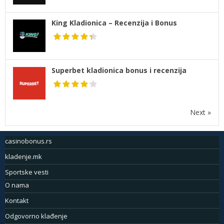
King Kladionica – Recenzija i Bonus
Superbet kladionica bonus i recenzija
Next »
casinobonus.rs
kladenje.mk
Sportske vesti
O nama
Kontakt
Odgovorno klađenje