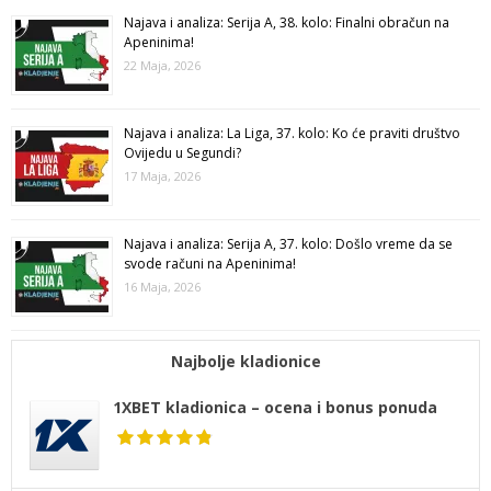
Najava i analiza: Serija A, 38. kolo: Finalni obračun na
Apeninima!
22 Maja, 2026
Najava i analiza: La Liga, 37. kolo: Ko će praviti društvo
Ovijedu u Segundi?
17 Maja, 2026
Najava i analiza: Serija A, 37. kolo: Došlo vreme da se
svode računi na Apeninima!
16 Maja, 2026
Najbolje kladionice
1XBET kladionica – ocena i bonus ponuda