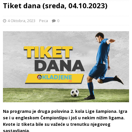
Tiket dana (sreda, 04.10.2023)
4 Oktobra, 2023
Peca
0
Na programu je druga polovina 2. kola Lige šampiona. Igra
se i u engleskom Čempionšipu i još u nekim nižim ligama.
Kvote iz tiketa bile su važeće u trenutku njegovog
sastavljanja.