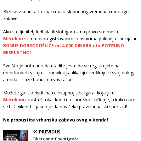
Bliži se vikend, a to znači malo slobodnog vremena i mnoogo
zabave!
Ako ste ljubitelj fudbala ili slot igara – na pravo ste mestu!
Meridian
svim novoregistrovanim korisnicima poklanja specijalan
BONUS DOBRODOŠLICE od 4.000 DINARA i to POTPUNO
BESPLATNO!
Sve što je potrebno da uradite jeste da se registrujete na
meridianbet.rs sajtu ili mobilnoj aplikaciji i verifikujete svoj nalog,
a onda – stiže bonus na vaš račun!
Možete ga iskoristiti na celokupnoj slot igara, koja je u
Meridianu
zaista široka, kao i na sportsko klađenje, a kako nam
se bliži vikend – jasno je da nas čeka pravi fudbalski spektakl!
Ne propustite vrhunsku zabavu ovog vikenda!
PREVIOUS
Tiket dana: Poeni igrača