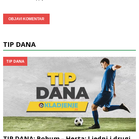
TIP DANA
TIP DANA
TIP DANA: Bohum – Herta: I jedni i drugi