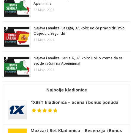
Apeninima!
22 Maja, 2026
Najava i analiza: La Liga, 37. kolo: Ko će praviti društvo
Ovijedu u Segundi?
17 Maja, 2026
Najava i analiza: Serija A, 37. kolo: Došlo vreme da se
svode računi na Apeninima!
16 Maja, 2026
Najbolje kladionice
1XBET kladionica – ocena i bonus ponuda
Mozzart Bet Kladionica – Recenzija i Bonus