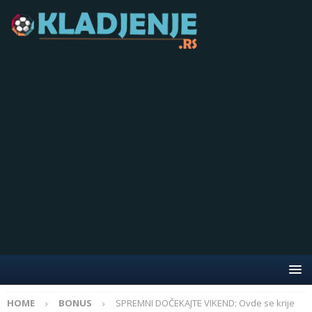
HOME
BONUS
SPREMNI DOČEKAJTE VIKEND: Ovde se krije