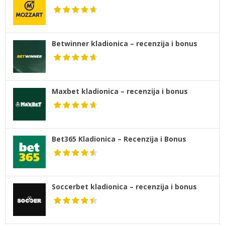
Betwinner kladionica – recenzija i bonus
Maxbet kladionica – recenzija i bonus
Bet365 Kladionica – Recenzija i Bonus
Soccerbet kladionica – recenzija i bonus