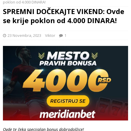
poklon od 4.000 DINARA!
SPREMNI DOČEKAJTE VIKEND: Ovde
se krije poklon od 4.000 DINARA!
23 Novembra, 2023
Viktor
1
Ovde te čeka specijalan bonus dobrodošlice!