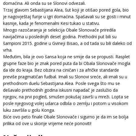
domaćina. Ali onda su se Slonovi odvezali.
Trzaj glavom Sebastijana Alea, šut koji je otišao pored gola, bio
je nagovještaj furije u igri domaćina. Spašavali su se gosti i minut
kasnije, kada je fenomenalni Kesi tukao u stativu.
Mnogo razočaranja je selekcija Obale Slonovače priredila
navijačima u poslednjih deset godina. Prethodni put bili su
šampioni 2015. godine u Gvineji Bisao, a od tada su bili daleko od
vrha.
Međutim, bila je ovo šansa koja ne smije da se propusti. Rasplet
grupne faze bio je znak pored puta da bi Obala Slonovače mogla
da ide do kraja. Bez obzira na ciničan i za afričke standarde
previše pragmatičan fudbal. Imali su Slonovi sreće, ali imali su u
prethodnom duelu Sebastijana Alea. Posle svega što mu se
dešavalo prethodnih godina iskusni napadač je zaslužio da
njegov, na prvi pogled, smušen pokušaj završi u mreži. Lopta se
posle njegovog volej udarca odbila o zemlju i potom u visokom
luku završila u golu Konga.
Biće ovo peto finale Obale Slonovače i sigurno je da im se bolja
prilika od ove u skorije vrijeme neće ponoviti!