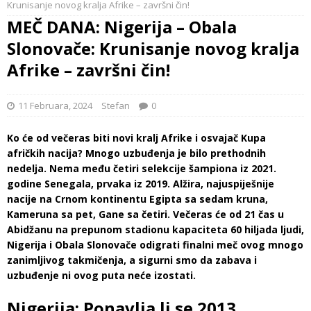
Krunisanje novog kralja Afrike – završni čin!
MEČ DANA: Nigerija – Obala
Slonovače: Krunisanje novog kralja
Afrike – završni čin!
11 Februara, 2024
Stefan
0
Ko će od večeras biti novi kralj Afrike i osvajač Kupa
afričkih nacija? Mnogo uzbuđenja je bilo prethodnih
nedelja. Nema među četiri selekcije šampiona iz 2021.
godine Senegala, prvaka iz 2019. Alžira, najuspiješnije
nacije na Crnom kontinentu Egipta sa sedam kruna,
Kameruna sa pet, Gane sa četiri. Večeras će od 21 čas u
Abidžanu na prepunom stadionu kapaciteta 60 hiljada ljudi,
Nigerija i Obala Slonovače odigrati finalni meč ovog mnogo
zanimljivog takmičenja, a sigurni smo da zabava i
uzbuđenje ni ovog puta neće izostati.
Nigerija: Ponavlja li se 2013.