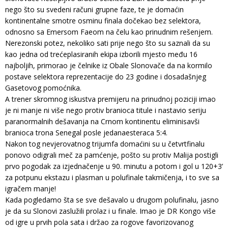
nego što su svedeni računi grupne faze, te je domaćin
kontinentalne smotre osminu finala dočekao bez selektora,
odnosno sa Emersom Faeom na čelu kao prinudnim rešenjem.
Nerezonski potez, nekoliko sati prije nego što su saznali da su
kao jedna od trećeplasiranih ekipa izborili mjesto među 16
najboljih, primorao je čelnike iz Obale Slonovače da na kormilo
postave selektora reprezentacije do 23 godine i dosadašnjeg
Gasetovog pomoćnika.
A trener skromnog iskustva premijeru na prinudnoj poziciji imao
je ni manje ni više nego protiv branioca titule i nastavio seriju
paranormalnih dešavanja na Crnom kontinentu eliminisavši
branioca trona Senegal posle jedanaesteraca 5:4.
Nakon tog nevjerovatnog trijumfa domaćini su u četvrtfinalu
ponovo odigrali meč za pamćenje, pošto su protiv Malija postigli
prvo pogodak za izjednačenje u 90. minutu a potom i gol u 120+3’
za potpunu ekstazu i plasman u polufinale takmičenja, i to sve sa
igračem manje!
Kada pogledamo šta se sve dešavalo u drugom polufinalu, jasno
je da su Slonovi zaslužili prolaz i u finale. Imao je DR Kongo više
od igre u prvih pola sata i držao za rogove favorizovanog