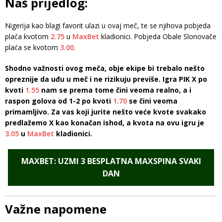
Naš prijedlog:
Nigerija kao blagi favorit ulazi u ovaj meč, te se njihova pobjeda
plaća kvotom
2.75
u
MaxBet
kladionici. Pobjeda Obale Slonovače
plaća se kvotom
3.00
.
Shodno važnosti ovog meča, obje ekipe bi trebalo nešto
opreznije da uđu u meč i ne rizikuju previše. Igra PIK X po
kvoti
1.55
nam se prema tome čini veoma realno, a i
raspon golova od 1-2 po kvoti
1.70
se čini veoma
primamljivo. Za vas koji jurite nešto veće kvote svakako
predlažemo X kao konačan ishod, a kvota na ovu igru je
3.05
u
MaxBet
kladionici.
MAXBET: UZMI 3 BESPLATNA MAXSPINA SVAKI
DAN
Važne napomene