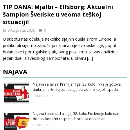
TIP DANA: Mjalbi – Elfsborg: Aktuelni
šampion Švedske u veoma teškoj
situaciji!
8 Augusta, 2026
0
U subotu nas očekuje nekoliko sjajnih duela širom Evrope, a
polako ali sigurno započinju i značajnije evropske lige, poput
holandske i portugalske.Ipak, ovog puta smo za vas analizirali
jedan duel iz švedskog šampionata, u okviru
[…]
NAJAVA
Najava i analiza: Premijer liga, 38. kolo: Trka je gotova,
titula je na Emirejtsu, ostaje da vidimo ko još ispada
23 Maja, 2026
Najava i analiza: La Liga, 38. kolo: Poslednje kolo nam
donosi konačni rasplet u borbi za opstanak!
23 Maja, 2026