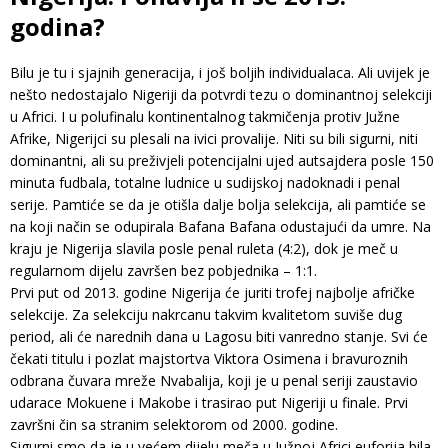
godina?
Bilu je tu i sjajnih generacija, i još boljih individualaca. Ali uvijek je
nešto nedostajalo Nigeriji da potvrdi tezu o dominantnoj selekciji
u Africi. I u polufinalu kontinentalnog takmičenja protiv Južne
Afrike, Nigerijci su plesali na ivici provalije. Niti su bili sigurni, niti
dominantni, ali su preživjeli potencijalni ujed autsajdera posle 150
minuta fudbala, totalne ludnice u sudijskoj nadoknadi i penal
serije. Pamtiće se da je otišla dalje bolja selekcija, ali pamtiće se
na koji način se odupirala Bafana Bafana odustajući da umre. Na
kraju je Nigerija slavila posle penal ruleta (4:2), dok je meč u
regularnom dijelu završen bez pobjednika – 1:1.
Prvi put od 2013. godine Nigerija će juriti trofej najbolje afričke
selekcije. Za selekciju nakrcanu takvim kvalitetom suviše dug
period, ali će narednih dana u Lagosu biti vanredno stanje. Svi će
čekati titulu i pozlat majstortva Viktora Osimena i bravuroznih
odbrana čuvara mreže Nvabalija, koji je u penal seriji zaustavio
udarace Mokuene i Makobe i trasirao put Nigeriji u finale. Prvi
završni čin sa stranim selektorom od 2000. godine.
Sigurni smo da je u većem dijelu meča u Južnoj Africi euforija bila