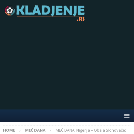
HOME
MEČ DANA
MEČ DANA: Nigerija – Obala Slonovače: