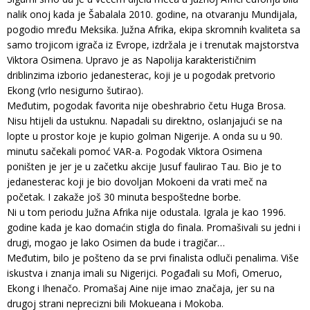
nalik onoj kada je Šabalala 2010. godine, na otvaranju Mundijala,
pogodio mređu Meksika. Južna Afrika, ekipa skromnih kvaliteta sa
samo trojicom igrača iz Evrope, izdržala je i trenutak majstorstva
Viktora Osimena. Upravo je as Napolija karakterističnim
driblinzima izborio jedanesterac, koji je u pogodak pretvorio
Ekong (vrlo nesigurno šutirao).
Međutim, pogodak favorita nije obeshrabrio četu Huga Brosa.
Nisu htijeli da ustuknu. Napadali su direktno, oslanjajući se na
lopte u prostor koje je kupio golman Nigerije. A onda su u 90.
minutu sačekali pomoć VAR-a. Pogodak Viktora Osimena
poništen je jer je u začetku akcije Jusuf faulirao Tau. Bio je to
jedanesterac koji je bio dovoljan Mokoeni da vrati meč na
početak. I zakaže još 30 minuta bespoštedne borbe.
Ni u tom periodu Južna Afrika nije odustala. Igrala je kao 1996.
godine kada je kao domaćin stigla do finala. Promašivali su jedni i
drugi, mogao je lako Osimen da bude i tragičar…
Međutim, bilo je pošteno da se prvi finalista odluči penalima. Više
iskustva i znanja imali su Nigerijci. Pogađali su Mofi, Omeruo,
Ekong i Ihenačo. Promašaj Aine nije imao značaja, jer su na
drugoj strani neprecizni bili Mokueana i Mokoba.