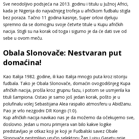
Sve neodoljivo podsjeća na 2013. godinu i titulu u Južnoj Africi,
kada je Nigerija do najvažnijeg trofeja u afričkom fudbalu stigla
bez poraza. Tačno 11 godina kasnije, Super orlovi djeluju
spremno da se domognu svoje četvrte titule u Kupu afričkih
nacija. Stigli su na korak od toga i sigurno je da će dati sve od
sebe u ovom meču.
Obala Slonovače: Nestvaran put
domaćina!
Kao Italija 1982. godine, ili kao Italija mnogo puta kroz istoriju
fudbala. Tako je Obala Slonovače, domaćin ovogodišnjeg Kupa
afričkih nacija, prošla kroz grupnu fazu, i potom se usmjerila ka
tituli šampiona. Ostao je samo još jedan korak, pošto je u
polufinalu volej Sebastijana Alea raspalio atmosferu u Abidžanu.
Pao je vrlo nezgodni DR Kongo (1:0).
Kup afričkih nacija navikao nas je da možemo da očekujemo sve,
doslovno. Jedan u moru primjera van bilo kakve logike
predstavljao je otkaz koji je koji je Fudbalski savez Obale
Slonovače nestrpljivo uručio selektoru Žan Luisu Gasetu prije