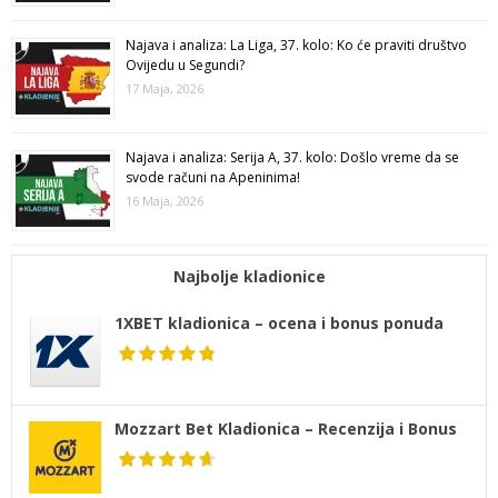
Najava i analiza: La Liga, 37. kolo: Ko će praviti društvo
Ovijedu u Segundi?
17 Maja, 2026
Najava i analiza: Serija A, 37. kolo: Došlo vreme da se
svode računi na Apeninima!
16 Maja, 2026
Najbolje kladionice
1XBET kladionica – ocena i bonus ponuda
Mozzart Bet Kladionica – Recenzija i Bonus