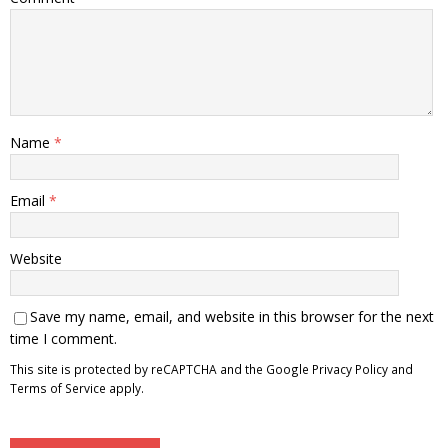
Name
*
Email
*
Website
Save my name, email, and website in this browser for the next
time I comment.
This site is protected by reCAPTCHA and the Google
Privacy Policy
and
Terms of Service
apply.