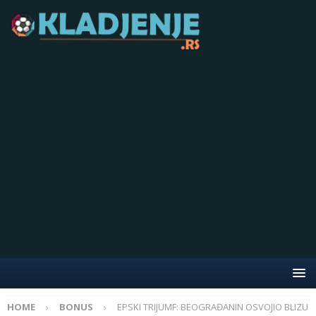
HOME
BONUS
EPSKI TRIJUMF: BEOGRAĐANIN OSVOJIO BLIZU