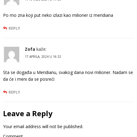
Po mo zna koji put neko izlazi kao milioner iz meridiana
REPLY
Zofa
kaže:
17 APRILA, 2024 U 16:32
Sta se događa u Meridianu, svakog dana novi milioner. Nadam se
da će i meni da se posreći
REPLY
Leave a Reply
Your email address will not be published.
Comment