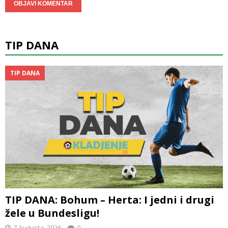
TIP DANA
TIP DANA
TIP DANA: Bohum – Herta: I jedni i drugi
žele u Bundesligu!
7 Augusta, 2026
0