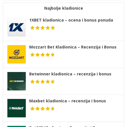
Najbolje kladionice
1XBET kladionica – ocena i bonus ponuda
Mozzart Bet Kladionica – Recenzija i Bonus
Betwinner kladionica – recenzija i bonus
Maxbet kladionica – recenzija i bonus