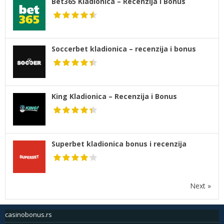
Bet365 Kladionica – Recenzija i Bonus
Soccerbet kladionica – recenzija i bonus
King Kladionica – Recenzija i Bonus
Superbet kladionica bonus i recenzija
Next »
casinobonus.rs