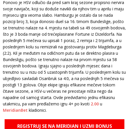
Ponovo je HSV odlučio da pred sam kraj sezone propisno nervira
svoje navijače, koji su doduše navikli da njihov tim u aprilu i maju
mjesecu igra veoma slabo. Hamburgu je ostalo da se nada
poziciji broj 3, koja donosio duel sa 16. timom Bundeslige, pošto
se trenutno nalaze na 4. mjestu na tabeli sa 49 osvojenih bodova,
što je 3 boda manje od trećeplasirane Fortune iz Dizeldorfa. Na
poslednjih 5 mečeva su upisali 1 poraz, 2 remija i 2 trijumfa, a u
poslednjem kolu su remizirali na gostovanju protiv Magdeburga
(2:2). Kil je međutim na odličnom putu da se direktno plasira u
Bundesligu, pošto se trenutno nalaze na prvom mjestu sa 58
osvojenih bodova. Igraju sjajno u poslednjih mjesec dana i
trenutno su u nizu od 5 uzastopnih trijumfa. U poslednjem kolu su
ubjedljivo savladali Osanbruk sa 4:0, a na poslednjih 5 mečeva su
postigli 13 golova. Obje ekipe igraju efikasne mečeve tokom
čitave sezone, a HSV-u večeras ne preostaje ništa nego da
napadne od samog starta. Ovde predviđamo jednu efikasnu
utakmicu, pa vam predlažemo igru 4+ po kvoti
2.00
u
MeridianBet
kladionici.
REGISTRUJ SE NA MERIDIAN I UZMI BONUS