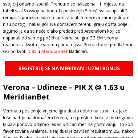
svoj cilj odavno ispunili. Trenutno se nalaze na 11. mjestu na
tabeli sa 43 osvojena boda. U poslednjih 5 mečeva su upisali 2
remija, 2 poraza i jedan trijumf, a u tih 5 mečeva samo jednom
nisu postigli makar gol. Na domaćem terenu igraju dosta bolje i
sigurno je da se neće olako predati pred Arsenalom koji će
napadati od samog početka. Nama se igra GG čini veoma
realnom, a kvota je veoma primamljiva. Prema tome predlažemo
GG po kvoti
1.85
u
MeridianBet
kladionici.
REGISTRUJ SE NA MERIDIAN I UZMI BONUS
Verona – Udineze – PIK X @ 1.63 u
MeridianBet
Verona u poslednje vrijeme igra dosta dobro na strani, uz jako
loše partije na domaćem terenu, a u prošlom kolu je tim iz grada
ljubavi ponovo odigrao jedan odličan meč na gostovanju i to kod
favorizovane Atalante, a taj duel je završen rezultatom 2:2, nakon
čega se Darko Lazović i drugari nalaze na šesnaestom mjestu na