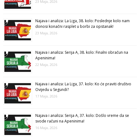
23 Maja, 2026
Najava i analiza: La Liga, 38. kolo: Poslednje kolo nam
donosi konačni rasplet u borbi za opstanak!
23 Maja, 2026
Najava i analiza: Serija A, 38. kolo: Finalni obračun na
Apeninima!
22 Maja, 2026
Najava i analiza: La Liga, 37. kolo: Ko će praviti društvo
Ovijedu u Segundi?
17 Maja, 2026
Najava i analiza: Serija A, 37. kolo: Došlo vreme da se
svode računi na Apeninima!
16 Maja, 2026