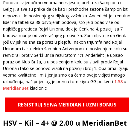
Ponovo svijedočimo veoma neizvjesnoj borbu za šampiona u
Belgiji, a sve su prilike da će kao i prethodne sezone šampion biti
nepoznat do poslednjeg sudijskog zvižduka. Anderleht je trenutno
lider na tabeli sa 38 osvojenih bodova, što je 3 boad više od
najbližeg pratioca Rojal Uniona, dok je Genk na 4. poziciji sa 7
bodova manje od večerašnjeg protivnika. Zanimljivo je da Genk
još uvijek ne zna za poraz u plejofu, nakon trijumfa nad Rojal
Unionom i aktuelnim šampion Antverpom, u poslednjem kolu su
remizirali protiv Serkl Briža rezultatom 1:1. Anderleht je upisao
poraz od Klub Briža, a u poslednjem kolu su slavili protiv Rojal
Uniona i tako se ponovo vratili na poziciju broj 1. Oba tima igraju
veoma kvalitetno i mišljenja smo da ćemo ovdje vidjeti mnogo
uzbuđenja, naš prijedlog je prema tome igra GG po kvoti
1.58
u
MeridianBet
kladionici.
REGISTRUJ SE NA MERIDIAN I UZMI BONUS
HSV – Kil – 4+ @ 2.00 u MeridianBet