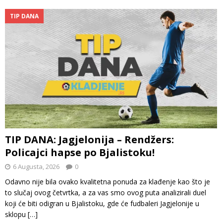
TIP DANA
TIP DANA: Jagjelonija – Rendžers:
Policajci hapse po Bjalistoku!
6 Augusta, 2026
0
Odavno nije bila ovako kvalitetna ponuda za klađenje kao što je
to slučaj ovog četvrtka, a za vas smo ovog puta analizirali duel
koji će biti odigran u Bjalistoku, gde će fudbaleri Jagjelonije u
sklopu
[…]