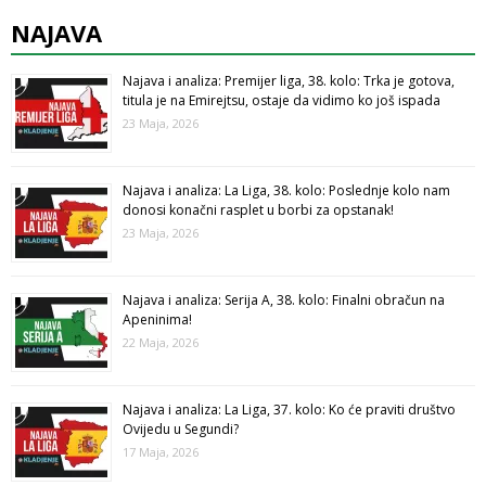
NAJAVA
Najava i analiza: Premijer liga, 38. kolo: Trka je gotova,
titula je na Emirejtsu, ostaje da vidimo ko još ispada
23 Maja, 2026
Najava i analiza: La Liga, 38. kolo: Poslednje kolo nam
donosi konačni rasplet u borbi za opstanak!
23 Maja, 2026
Najava i analiza: Serija A, 38. kolo: Finalni obračun na
Apeninima!
22 Maja, 2026
Najava i analiza: La Liga, 37. kolo: Ko će praviti društvo
Ovijedu u Segundi?
17 Maja, 2026