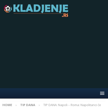
HOME
TIP DANA
TIP DANA: Napoli – Roma: Napolitanci će