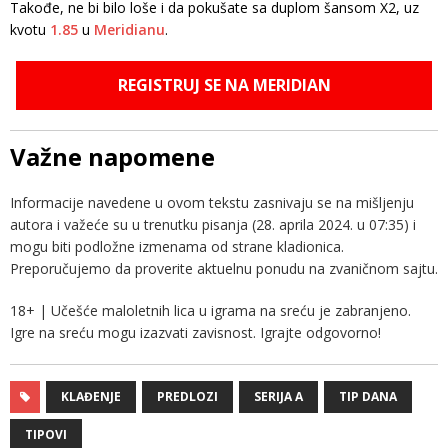
Takođe, ne bi bilo loše i da pokušate sa duplom šansom X2, uz
kvotu
1.85
u
Meridianu
.
REGISTRUJ SE NA MERIDIAN
Važne napomene
Informacije navedene u ovom tekstu zasnivaju se na mišljenju
autora i važeće su u trenutku pisanja (28. aprila 2024. u 07:35) i
mogu biti podložne izmenama od strane kladionica.
Preporučujemo da proverite aktuelnu ponudu na zvaničnom sajtu.
18+ | Učešće maloletnih lica u igrama na sreću je zabranjeno.
Igre na sreću mogu izazvati zavisnost. Igrajte odgovorno!
KLAĐENJE
PREDLOZI
SERIJA A
TIP DANA
TIPOVI