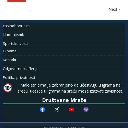
Next »
casinobonus.rs
kladenje.mk
Sportske vesti
O nama
Kontakt
Odgovorno klađenje
Politika privatnosti
Maloletnicima je zabranjeno da učestvuju u igrama na
sreću, učešće u igrama na sreću može izazvati zavisnost.
Društvene Mreže