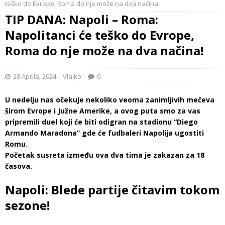
teško do Evrope, Roma do nje može na dva načina!
TIP DANA: Napoli – Roma:
Napolitanci će teško do Evrope,
Roma do nje može na dva načina!
28 Aprila, 2024
Vlajko
0
U nedelju nas očekuje nekoliko veoma zanimljivih mečeva
širom Evrope i Južne Amerike, a ovog puta smo za vas
pripremili duel koji će biti odigran na stadionu “Diego
Armando Maradona” gde će fudbaleri Napolija ugostiti
Romu.
Početak susreta između ova dva tima je zakazan za 18
časova.
Napoli: Blede partije čitavim tokom
sezone!