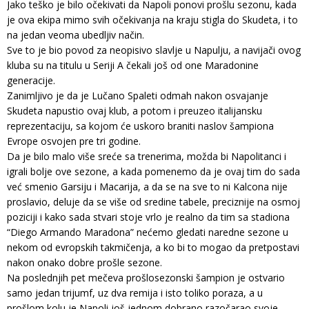
Jako teško je bilo očekivati da Napoli ponovi prošlu sezonu, kada
je ova ekipa mimo svih očekivanja na kraju stigla do Skudeta, i to
na jedan veoma ubedljiv način.
Sve to je bio povod za neopisivo slavlje u Napulju, a navijači ovog
kluba su na titulu u Seriji A čekali još od one Maradonine
generacije.
Zanimljivo je da je Lučano Spaleti odmah nakon osvajanje
Skudeta napustio ovaj klub, a potom i preuzeo italijansku
reprezentaciju, sa kojom će uskoro braniti naslov šampiona
Evrope osvojen pre tri godine.
Da je bilo malo više sreće sa trenerima, možda bi Napolitanci i
igrali bolje ove sezone, a kada pomenemo da je ovaj tim do sada
već smenio Garsiju i Macarija, a da se na sve to ni Kalcona nije
proslavio, deluje da se više od sredine tabele, preciznije na osmoj
poziciji i kako sada stvari stoje vrlo je realno da tim sa stadiona
“Diego Armando Maradona” nećemo gledati naredne sezone u
nekom od evropskih takmičenja, a ko bi to mogao da pretpostavi
nakon onako dobre prošle sezone.
Na poslednjih pet mečeva prošlosezonski šampion je ostvario
samo jedan trijumf, uz dva remija i isto toliko poraza, a u
prošlom kolu je Napoli još jednom dobrano razočarao svoje