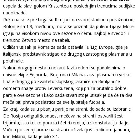
uspela da slavi golom Kristantea u poslednjim trenucima sudijske
nadoknade.
Ruku na srce pre toga su Rimljani na svom stadionu poraženi od
Bolonje sa 1:3, međutim, mora se priznati da puleni Tijaga Mote
igraju na visokom nivou ove sezone o čemu najbolje svedoči i
trenutno četvrto mesto na tabeli.
Odličan utisak je Roma za sada ostavila i u Ligi Evrope, gde je
italijanski predstavnik stigao do drugog uzastopnog plasmana u
polufinale.
Nakon drugog mesta u nokaut fazi, redom su padale nimalo
naivne ekipe Fejnorda, Brajtona i Milana, a za plasman u veliko
finale drugog po kvalitetu klupskog takmičenja Rimljani će
odmeriti snage protiv Leverkuzena, koji pruža brutalno dobre
partije ove sezone i kako sada stvari stoje utisak je da će ta dva
meča biti prava poslastica za sve ljubitelje fudbala.
Za kraj, kada su u pitanju partije na strani, do sada su izabranici
De Rosija odigrali šesnaest mečeva na strani i ostvarili šest
trijumfa, isto toliko poraza i četiri remija, uz konstataciju da je
Vučica poslednji poraz na strani doživela još sredinom januara,
kod Milana, kada je bilo 3:1.