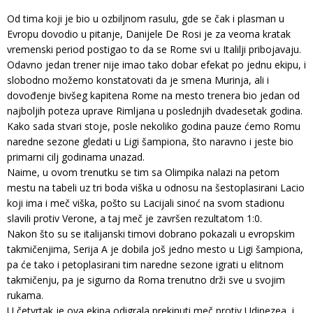
Od tima koji je bio u ozbiljnom rasulu, gde se čak i plasman u
Evropu dovodio u pitanje, Danijele De Rosi je za veoma kratak
vremenski period postigao to da se Rome svi u Italilji pribojavaju.
Odavno jedan trener nije imao tako dobar efekat po jednu ekipu, i
slobodno možemo konstatovati da je smena Murinja, ali i
dovođenje bivšeg kapitena Rome na mesto trenera bio jedan od
najboljih poteza uprave Rimljana u poslednjih dvadesetak godina.
Kako sada stvari stoje, posle nekoliko godina pauze ćemo Romu
naredne sezone gledati u Ligi šampiona, što naravno i jeste bio
primarni cilj godinama unazad.
Naime, u ovom trenutku se tim sa Olimpika nalazi na petom
mestu na tabeli uz tri boda viška u odnosu na šestoplasirani Lacio
koji ima i meč viška, pošto su Lacijali sinoć na svom stadionu
slavili protiv Verone, a taj meč je završen rezultatom 1:0.
Nakon što su se italijanski timovi dobrano pokazali u evropskim
takmičenjima, Serija A je dobila još jedno mesto u Ligi šampiona,
pa će tako i petoplasirani tim naredne sezone igrati u elitnom
takmičenju, pa je sigurno da Roma trenutno drži sve u svojim
rukama.
U četvrtak je ova ekipa odigrala prekinuti meč protiv Udinezea, i