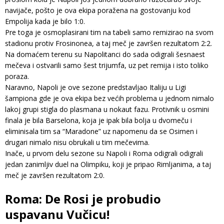
navijače, pošto je ova ekipa poražena na gostovanju kod
Empolija kada je bilo 1:0.
Pre toga je osmoplasirani tim na tabeli samo remizirao na svom
stadionu protiv Frosinonea, a taj meč je završen rezultatom 2:2.
Na domaćem terenu su Napolitanci do sada odigrali šesnaest
mečeva i ostvarili samo šest trijumfa, uz pet remija i isto toliko
poraza.
Naravno, Napoli je ove sezone predstavljao Italiju u Ligi
šampiona gde je ova ekipa bez većih problema u jednom nimalo
lakoj grupi stigla do plasmana u nokaut fazu. Protivnik u osmini
finala je bila Barselona, koja je ipak bila bolja u dvomeču i
eliminisala tim sa “Maradone” uz napomenu da se Osimen i
drugari nimalo nisu obrukali u tim mečevima.
Inače, u prvom delu sezone su Napoli i Roma odigrali odigrali
jedan zanimljiv duel na Olimpiku, koji je pripao Rimljanima, a taj
meč je završen rezultatom 2:0.
Roma: De Rosi je probudio
uspavanu Vučicu!