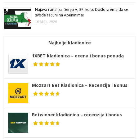
Najava i analiza: Serija A, 37. kolo: Došlo vreme da se
svode računi na Apeninima!
16 Maja, 2026
Najbolje kladionice
1XBET kladionica – ocena i bonus ponuda
Mozzart Bet Kladionica – Recenzija i Bonus
Betwinner kladionica – recenzija i bonus