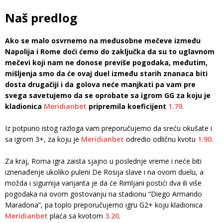
Naš predlog
Ako se malo osvrnemo na međusobne mečeve između
Napolija i Rome doći ćemo do zaključka da su to uglavnom
mečevi koji nam ne donose previše pogodaka, međutim,
mišljenja smo da će ovaj duel između starih znanaca biti
dosta drugačiji i da golova neće manjkati pa vam pre
svega savetujemo da se oprobate sa igrom GG za koju je
kladionica
Meridianbet
pripremila koeficijent
1.79
.
Iz potpuno istog razloga vam preporučujemo da sreću okušate i
sa igrom 3+, za koju je
Meridianbet
odredio odličnu kvotu
1.90
.
Za kraj, Roma igra zaista sjajno u poslednje vreme i neće biti
iznenađenje ukoliko puleni De Rosija slave i na ovom duelu, a
možda i sigurnija varijanta je da će Rimljani postići dva ili više
pogodaka na ovom gostovanju na stadionu “Diego Armando
Maradona”, pa toplo preporučujemo igru G2+ koju kladionica
Meridianbet
plaća sa kvotom
3.20
.