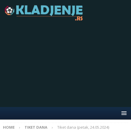
HOME
TIKET DANA
Tiket dana (petak, 24.05.2024)