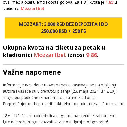
ovaj meč a očekujemo i dosta golova. Za 1,3+ kvota je
1.85
u
kladionici
Mozzartbet
.
MOZZART: 3.000 RSD BEZ DEPOZITA I DO
250.000 RSD + 250 FS
Ukupna kvota na tiketu za petak u
kladionici
Mozzartbet
iznosi
9.86
.
Važne napomene
Informacije navedene u ovom tekstu zasnivaju se na mišljenju
autora i važeće su u trenutku pisanja (23. maja 2024. u 12:20) i
mogu biti podložne izmenama od strane kladionica.
Preporučujemo da proverite aktuelnu ponudu na zvaničnom sajtu.
18+ | Učešće maloletnih lica u igrama na sreću je zabranjeno.
Igre na sreću mogu izazvati zavisnost. Igrajte odgovorno!