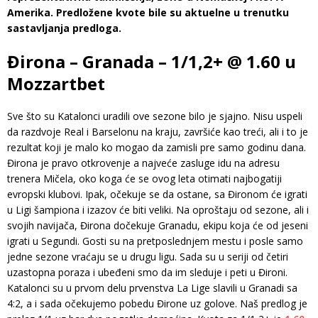
Amerika. Predložene kvote bile su aktuelne u trenutku
sastavljanja predloga.
Đirona – Granada – 1/1,2+ @ 1.60 u
Mozzartbet
Sve što su Katalonci uradili ove sezone bilo je sjajno. Nisu uspeli
da razdvoje Real i Barselonu na kraju, završiće kao treći, ali i to je
rezultat koji je malo ko mogao da zamisli pre samo godinu dana.
Đirona je pravo otkrovenje a najveće zasluge idu na adresu
trenera Mičela, oko koga će se ovog leta otimati najbogatiji
evropski klubovi. Ipak, očekuje se da ostane, sa Đironom će igrati
u Ligi šampiona i izazov će biti veliki. Na oproštaju od sezone, ali i
svojih navijača, Đirona dočekuje Granadu, ekipu koja će od jeseni
igrati u Segundi. Gosti su na pretposlednjem mestu i posle samo
jedne sezone vraćaju se u drugu ligu. Sada su u seriji od četiri
uzastopna poraza i ubeđeni smo da im sleduje i peti u Đironi.
Katalonci su u prvom delu prvenstva La Lige slavili u Granadi sa
4:2, a i sada očekujemo pobedu Đirone uz golove. Naš predlog je