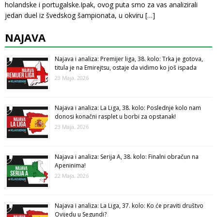
holandske i portugalske.Ipak, ovog puta smo za vas analizirali
jedan duel iz švedskog šampionata, u okviru
[…]
NAJAVA
Najava i analiza: Premijer liga, 38. kolo: Trka je gotova,
titula je na Emirejtsu, ostaje da vidimo ko još ispada
23 Maja, 2026
Najava i analiza: La Liga, 38. kolo: Poslednje kolo nam
donosi konačni rasplet u borbi za opstanak!
23 Maja, 2026
Najava i analiza: Serija A, 38. kolo: Finalni obračun na
Apeninima!
22 Maja, 2026
Najava i analiza: La Liga, 37. kolo: Ko će praviti društvo
Ovijedu u Segundi?