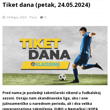
Tiket dana (petak, 24.05.2024)
24 Maja, 2024
Peca
0
Pred nama je poslednji takmičarski vikend u fudbalskoj
sezoni. Ostaju nam skandinavske lige, ako i one
južnoameričke u narednom periodu, ali i dva velika
reprezentativna takmičenja, EURO u Nemačkoj i KOPA