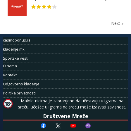
Next »
casinobonus.rs
kladenje.mk
Sportske vesti
O nama
Kontakt
Odgovorno klađenje
Politika privatnosti
Maloletnicima je zabranjeno da učestvuju u igrama na
sreću, učešće u igrama na sreću može izazvati zavisnost.
Društvene Mreže