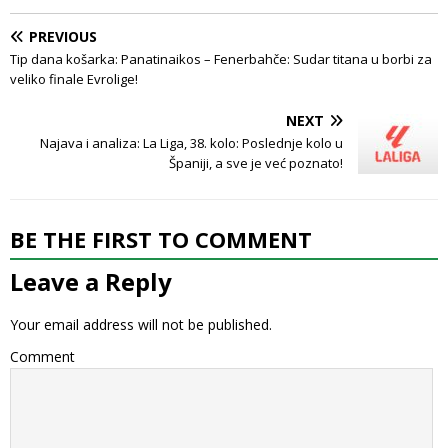
PREVIOUS
Tip dana košarka: Panatinaikos – Fenerbahče: Sudar titana u borbi za
veliko finale Evrolige!
NEXT
Najava i analiza: La Liga, 38. kolo: Poslednje kolo u
Španiji, a sve je već poznato!
BE THE FIRST TO COMMENT
Leave a Reply
Your email address will not be published.
Comment