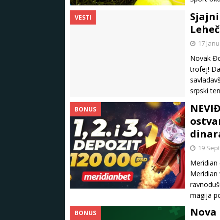
Sjajn
VESTI
Leheč
17 Janu
Novak Đo
trofej! D
savladavš
srpski te
NEVIĐ
BONUS
ostvar
dinar
19 Sep
Meridian 
Meridian 
ravnodušn
magija p
Nova 
BONUS