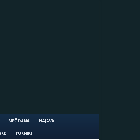
MEČ DANA
NAJAVA
GRE
TURNIRI