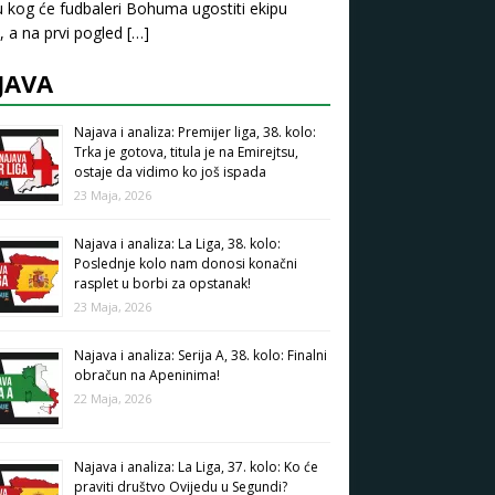
u kog će fudbaleri Bohuma ugostiti ekipu
, a na prvi pogled
[…]
JAVA
Najava i analiza: Premijer liga, 38. kolo:
Trka je gotova, titula je na Emirejtsu,
ostaje da vidimo ko još ispada
23 Maja, 2026
Najava i analiza: La Liga, 38. kolo:
Poslednje kolo nam donosi konačni
rasplet u borbi za opstanak!
23 Maja, 2026
Najava i analiza: Serija A, 38. kolo: Finalni
obračun na Apeninima!
22 Maja, 2026
Najava i analiza: La Liga, 37. kolo: Ko će
praviti društvo Ovijedu u Segundi?