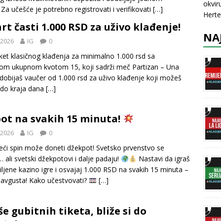
okvir
 Za učešće je potrebno registrovati i verifikovati
[…]
Herte
rt časti 1.000 RSD za uživo klađenje!
NA
 2026
IG
0
iket klasičnog klađenja za minimalno 1.000 rsd sa
om ukupnom kvotom 15, koji sadrži meč Partizan – Una
 dobijaš vaučer od 1.000 rsd za uživo klađenje koji možeš
ti do kraja dana
[…]
ot na svakih 15 minuta!
 2026
IG
0
eći spin može doneti džekpot! Svetsko prvenstvo se
 ali svetski džekpotovi i dalje padaju!
Nastavi da igraš
ljene kazino igre i osvajaj 1.000 RSD na svakih 15 minuta –
 avgusta! Kako učestvovati?
[…]
še gubitnih tiketa, bliže si do