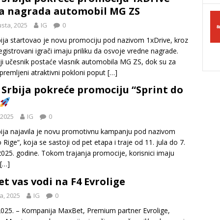
a nagrada automobil MG ZS
sta, 2025
IG
0
ija startovao je novu promociju pod nazivom 1xDrive, kroz
registrovani igrači imaju priliku da osvoje vredne nagrade.
ji učesnik postaće vlasnik automobila MG ZS, dok su za
ipremljeni atraktivni pokloni poput
[…]
 Srbija pokreće promociju “Sprint do
 2025
IG
0
bija najavila je novu promotivnu kampanju pod nazivom
 Rige“, koja se sastoji od pet etapa i traje od 11. jula do 7.
025. godine. Tokom trajanja promocije, korisnici imaju
[…]
t vas vodi na F4 Evrolige
la, 2025
IG
0
 2025. – Kompanija MaxBet, Premium partner Evrolige,