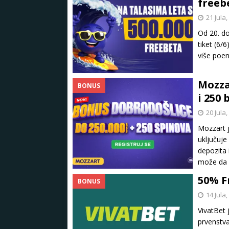
freeb
21 Jula,
Od 20. do
tiket (6/
više poen
Mozza
BONUS
i 250
20 Jula,
Mozzart j
uključuje
depozita 
može da 
50% F
BONUS
14 Jula,
VivatBet
prvenstva