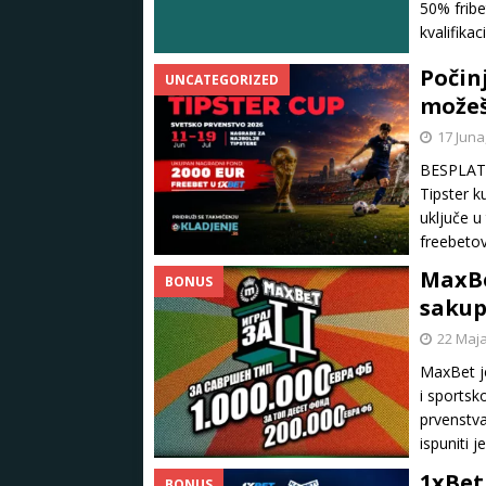
50% frib
kvalifika
Počin
UNCATEGORIZED
možeš
17 Juna
BESPLATA
Tipster k
uključe u
freebeto
MaxBe
BONUS
sakup
22 Maja
MaxBet j
i sportsk
prvenstv
ispuniti 
1xBet
BONUS