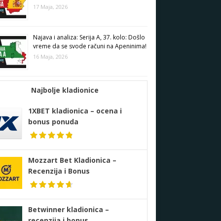
17 Maja, 2026
Najava i analiza: Serija A, 37. kolo: Došlo
vreme da se svode računi na Apeninima!
16 Maja, 2026
Najbolje kladionice
1XBET kladionica – ocena i
bonus ponuda
Mozzart Bet Kladionica –
Recenzija i Bonus
Betwinner kladionica –
recenzija i bonus