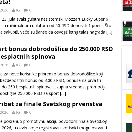
eta!
 2026
IG
0
 23. jula svaki gubitni nesistemski Mozzart Lucky Super 6
6) sa minimalnom uplatom od 50 RSD donosi ti 1 poen. Što
a sakupiš, veće su šanse da osvojiš letnji talas nagrada
[…]
rt bonus dobrodošlice do 250.000 RSD
 besplatnih spinova
 2026
IG
0
e za nove korisnike pripremio bonus dobrodošlice koji
 bezdepozitni bonus od 3.000 RSD, bonuse na prva tri
i do 250 besplatnih spinova. Ukupna vrednost promocije
dostigne 250.000 RSD za sport
[…]
ribet za finale Svetskog prvenstva
 2026
IG
0
 je pokrenuo promotivnu akciju povodom finala Svetskog
 2026, u okviru koje registrovani korisnici mogu ostvariti